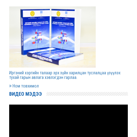
Д.Гүрсоронз нарт холбогдох хэргийг
хяналтын шатны шүүх хуралдаанаар
хэлэлцүүлэхээс татгалзав
2022 оны 03 сарын 30
Дээд шүүхийн нийт шүүгчийн хуралдаан болно
2022 оны 03 сарын 29
Иргэний хэргийн талаар эрх зүйн харилцан туслалцаа үзүүлэх
Сургалтын хөтөлбөрийн хороо хуралдлаа
тухай гарын авлага хэвлэгдэн гарлаа.
2022 оны 03 сарын 17
Ном товхимол
ВИДЕО МЭДЭЭ
Монгол Улсын дээд шүүхийн Тамгын газрын
даргаар С.Заяадэлгэрийг томиллоо
2022 оны 03 сарын 16