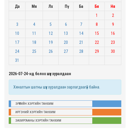
Да
Мя
Лх
Пү
Ба
Бя
Ня
1
2
3
4
5
6
7
8
9
10
11
12
13
14
15
16
17
18
19
20
21
22
23
24
25
26
27
28
29
30
31
2026-07-24-нд болох шүүх хуралдаан
Хяналтын шатны шүүх хуралдаан зарлагдаагүй байна.
ЭРҮҮГИЙН ХЭРГИЙН ТАНХИМ
ИРГЭНИЙ ХЭРГИЙН ТАНХИМ
ЗАХИРГААНЫ ХЭРГИЙН ТАНХИМ