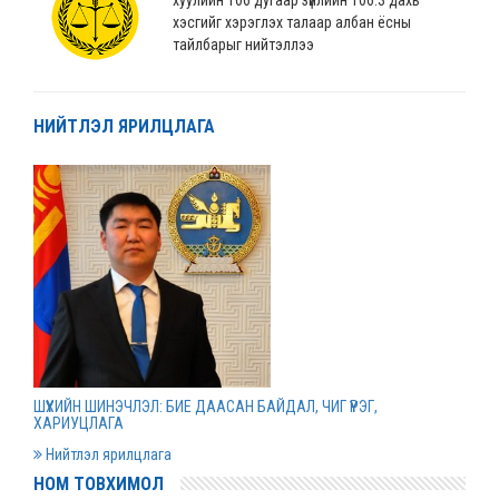
хэсгийг хэрэглэх талаар албан ёсны
тайлбарыг нийтэллээ
2022 оны 04 сарын 04
НИЙТЛЭЛ ЯРИЛЦЛАГА
“Монгол Улсын хөгжлийн банк” ХХК-ийн
нэхэмжлэлтэй хэргийг шийдвэрлэв
2022 оны 04 сарын 01
Дээд шүүхийн нийт шүүгчийн хуралдаан болов
2022 оны 03 сарын 31
Нээлттэй ажлын байрны зар
ШҮҮХИЙН ШИНЭЧЛЭЛ: БИЕ ДААСАН БАЙДАЛ, ЧИГ ҮҮРЭГ,
2022 оны 03 сарын 31
ХАРИУЦЛАГА
Нийтлэл ярилцлага
НОМ ТОВХИМОЛ