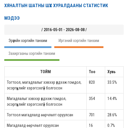
ХЯНАЛТЫН ШАТНЫ ШҮҮХ ХУРАЛДААНЫ СТАТИСТИК
МЭДЭЭ
/ 2016-05-01 - 2026-08-08 /
Эрүүгийн хэргийн танхим
Иргэний хэргийн танхим
Захиргааны хэргийн танхим
ТОЙМ
Тоо
Хувь
Тогтоол, магадлалыг хэвээр үлдээж гомдол,
820
33.5%
эсэргүүцлийг хэрэгсэхгүй болгосон
Магадлалыг хэвээр үлдээж гомдол,
354
14.4%
эсэргүүцлийг хэрэгсэхгүй болгосон
Тогтоол магадлалд өөрчлөлт оруулсан
701
28.6%
Магадлалд өөрчлөлт оруулсан
16
0.7%