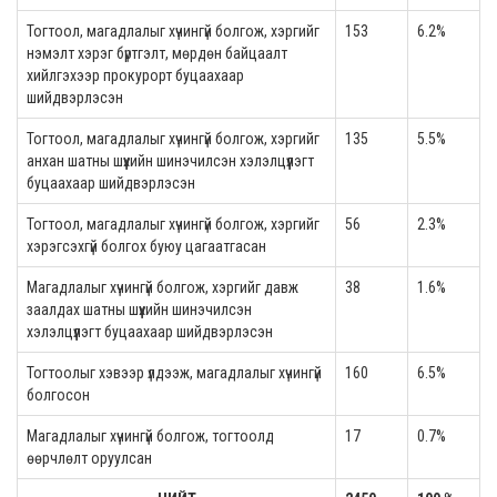
Тогтоол, магадлалыг хүчингүй болгож, хэргийг
153
6.2%
нэмэлт хэрэг бүртгэлт, мөрдөн байцаалт
хийлгэхээр прокурорт буцаахаар
шийдвэрлэсэн
Тогтоол, магадлалыг хүчингүй болгож, хэргийг
135
5.5%
анхан шатны шүүхийн шинэчилсэн хэлэлцүүлэгт
буцаахаар шийдвэрлэсэн
Тогтоол, магадлалыг хүчингүй болгож, хэргийг
56
2.3%
хэрэгсэхгүй болгох буюу цагаатгасан
Магадлалыг хүчингүй болгож, хэргийг давж
38
1.6%
заалдах шатны шүүхийн шинэчилсэн
хэлэлцүүлэгт буцаахаар шийдвэрлэсэн
Тогтоолыг хэвээр үлдээж, магадлалыг хүчингүй
160
6.5%
болгосон
Магадлалыг хүчингүй болгож, тогтоолд
17
0.7%
өөрчлөлт оруулсан