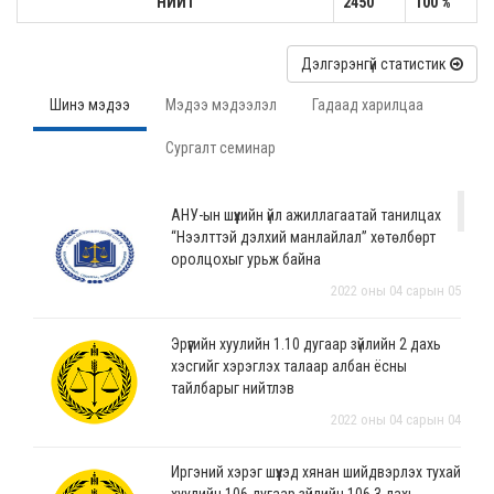
НИЙТ
2450
100 %
Дэлгэрэнгүй статистик
Шинэ мэдээ
Мэдээ мэдээлэл
Гадаад харилцаа
Сургалт семинар
АНУ-ын шүүхийн үйл ажиллагаатай танилцах
“Нээлттэй дэлхий манлайлал” хөтөлбөрт
оролцохыг урьж байна
2022 оны 04 сарын 05
Эрүүгийн хуулийн 1.10 дугаар зүйлийн 2 дахь
хэсгийг хэрэглэх талаар албан ёсны
тайлбарыг нийтлэв
2022 оны 04 сарын 04
Иргэний хэрэг шүүхэд хянан шийдвэрлэх тухай
хуулийн 106 дугаар зүйлийн 106.3 дахь