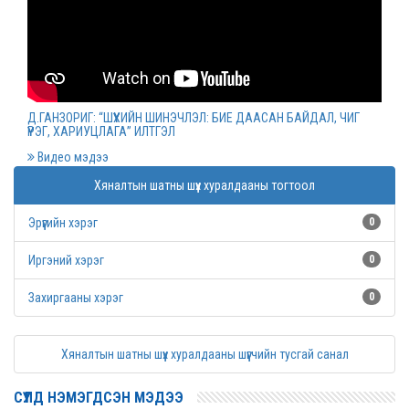
Монгол Улсын дээд шүүхийн нийт шүүгчийн
хуралдаан болов
2022 оны 03 сарын 09
Д.ГАНЗОРИГ: “ШҮҮХИЙН ШИНЭЧЛЭЛ: БИЕ ДААСАН БАЙДАЛ, ЧИГ
ҮҮРЭГ, ХАРИУЦЛАГА” ИЛТГЭЛ
Дээд шүүхийн нийт шүүгчийн хуралдаан болно
Видео мэдээ
2022 оны 03 сарын 07
Хяналтын шатны шүүх хуралдааны тогтоол
Эрүүгийн хэрэг
0
Шүүхийн захиргааны ажилтнуудын дунд
уралдаан зарлалаа
Иргэний хэрэг
0
2022 оны 03 сарын 04
Захиргааны хэрэг
0
“Цэцэнсхолдинг” ХХК, “Цэцэнс майнинг энд
Хяналтын шатны шүүх хуралдааны шүүгчийн тусгай санал
энержи” ХХК, “Бөөрөлжүүтийн тал” ХХК-иудын
нэхэмжлэлтэй хэргийг хянан хэлэлцлээ
СҮҮЛД НЭМЭГДСЭН МЭДЭЭ