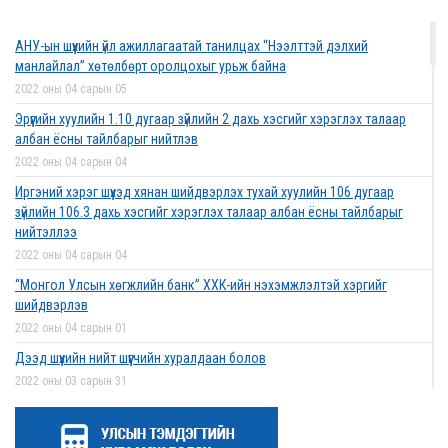
2022 оны 03 сарын 01
АНУ-ын шүүхийн үйл ажиллагаатай танилцах “Нээлттэй дэлхий
Дээд шүүхийн нийт шүүгчийн хуралдаан боллоо
манлайлал” хөтөлбөрт оролцохыг урьж байна
2022 оны 02 сарын 28
2022 оны 04 сарын 05
Эрүүгийн хуулийн 1.10 дугаар зүйлийн 2 дахь хэсгийг хэрэглэх талаар
албан ёсны тайлбарыг нийтлэв
2022 оны 04 сарын 04
Дээд шүүхийн нийт шүүгчийн хуралдаан болно
Иргэний хэрэг шүүхэд хянан шийдвэрлэх тухай хуулийн 106 дугаар
2022 оны 02 сарын 25
зүйлийн 106.3 дахь хэсгийг хэрэглэх талаар албан ёсны тайлбарыг
нийтэллээ
2022 оны 04 сарын 04
“Монголын төр эрх зүй” сэтгүүлд эрдэм
“Монгол Улсын хөгжлийн банк” ХХК-ийн нэхэмжлэлтэй хэргийг
шинжилгээний өгүүлэл хүлээн авч байна
шийдвэрлэв
2022 оны 02 сарын 17
2022 оны 04 сарын 01
Дээд шүүхийн нийт шүүгчийн хуралдаан болов
2022 оны 03 сарын 31
Эрх зүйн туслалцааны асуудлаар мэдээлэл
Нээлттэй ажлын байрны зар
хүргүүллээ
2022 оны 03 сарын 31
2022 оны 02 сарын 17