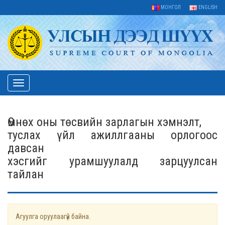
МОНГОЛ
ENGLISH
Toggle
navigation
Өмнөх оны төсвийн зарлагын хэмнэлт,
туслах үйл ажиллгааны орлогоос
давсан
хэсгийг урамшуулалд зарцуулсан
тайлан
Агуулга оруулаагүй байна.