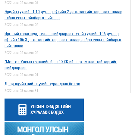
2022 оны 04 сарын 05
Эрүүгийн хуулийн 1.10 дугаар зүйлийн 2 дахь хэсгийг хэрэглэх талаар
албан ёсны тайлбарыг нийтлэв
2022 оны 04 сарын 04
Иргэний хэрэг шүүхэд хянан шийдвэрлэх тухай хуулийн 106 дугаар
зүйлийн 106.3 дахь хэсгийг хэрэглэх талаар албан ёсны тайлбарыг
нийтэллээ
2022 оны 04 сарын 04
“Монгол Улсын хөгжлийн банк” ХХК-ийн нэхэмжлэлтэй хэргийг
шийдвэрлэв
2022 оны 04 сарын 01
Дээд шүүхийн нийт шүүгчийн хуралдаан болов
2022 оны 03 сарын 31
Нээлттэй ажлын байрны зар
2022 оны 03 сарын 31
Д.Гүрсоронз нарт холбогдох хэргийг хяналтын шатны шүүх хуралдаанаар
хэлэлцүүлэхээс татгалзав
2022 оны 03 сарын 30