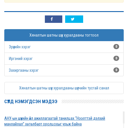
Хяналтын шатны шүүх хуралдааны тогтоол
Эрүүгийн хэрэг
0
Иргэний хэрэг
0
Захиргааны хэрэг
0
Хяналтын шатны шүүх хуралдааны шүүгчийн тусгай санал
СҮҮЛД НЭМЭГДСЭН МЭДЭЭ
АНУ-ын шүүхийн үйл ажиллагаатай танилцах “Нээлттэй дэлхий
манлайлал” хөтөлбөрт оролцохыг урьж байна