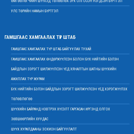
ӨМГӨӨЛӨГЧИЙН ШҮҮХЭД ТӨЛӨӨЛӨХ ЭРХ ОЛГОСОН НЭГДСЭН БҮРТГЭЛ
2022 оны 02 сарын 01
УЛС ТӨРИЙН НАМЫН БҮРТГЭЛ
Дээд шүүхийн Тамгын газрын ажилтнуудын 82 хувь нь ХАСХОМ мэдүүлээд
байна
2022 оны 02 сарын 01
Нийт шүүгчийн хуралдаан хойшлогдлоо
ГАМШГААС ХАМГААЛАХ ТҮР ШТАБ
2022 оны 01 сарын 21
ГАМШГААС ХАМГААЛАХ ТҮР ШТАБ БАЙГУУЛАХ ТУХАЙ
МЭДЭГДЭЛ
2022 оны 01 сарын 20
ГАМШГААС ХАМГААЛАХ ӨНДӨРЖҮҮЛСЭН БОЛОН БҮХ НИЙТИЙН БЭЛЭН
Ерөнхий шүүгч Д.Ганзориг Европын Холбооноос Монгол Улсад суугаа
БАЙДЛЫН ЗЭРЭГТ ШИЛЖҮҮЛСЭН ҮЕД ХЯНАЛТЫН ШАТНЫ ШҮҮХИЙН
Элчин сайдтай хамтын ажиллагааны талаар санал солилцов
2022 оны 01 сарын 19
АЖИЛЛАХ ТҮР ЖУРАМ
Үндсэн хуулийн цэцийн гишүүнд нэр дэвшигчийн материал хүлээн авах
БҮХ НИЙТИЙН БЭЛЭН БАЙДЛЫН ЗЭРЭГТ ШИЛЖҮҮЛСЭН ҮЕД ХЭРЭГЖҮҮЛЭХ
тухай
ТӨЛӨВЛӨГӨӨ
2022 оны 01 сарын 19
Улсын дээд шүүхийн дэргэдэх Шүүхийн сургалт, судалгаа, мэдээллийн
ШҮҮХИЙН БАЙРАНД НЭВТРЭХ ХҮСЭЛТ ГАРГАСАН ИРГЭНД ОЛГОХ
хүрээлэн нээлттэй ажлын байр зарлалаа
ЗӨВШӨӨРЛИЙН ХУУДАС
2022 оны 01 сарын 18
ШҮҮХ ХУРАЛДААНЫ ЗОХИОН БАЙГУУЛАЛТ
Дээд шүүхийн нийт шүүгчийн хуралдаан болно