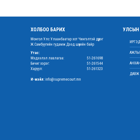
ХОЛБОО БАРИХ
УЛСЫН 
Монгол Улс Улаанбаатар хот Чингэлтэй дүүрэг
ИРГЭД
Ж.Самбуугийн гудамж Дээд шүүхийн байр
АЖЛЫН
Утас:
Мэдээлэл лавлагаа:
51-261698
АНХАН
Бичиг хэрэг:
51-261544
Харуул:
51-261323
ДАВЖ 
И-мэйл:
info@supremecourt.mn