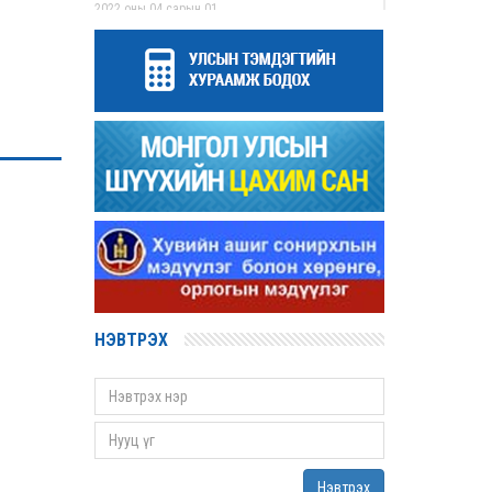
2022 оны 04 сарын 01
Дээд шүүхийн нийт шүүгчийн хуралдаан
болов
2022 оны 03 сарын 31
Нээлттэй ажлын байрны зар
2022 оны 03 сарын 31
Д.Гүрсоронз нарт холбогдох хэргийг
хяналтын шатны шүүх хуралдаанаар
хэлэлцүүлэхээс татгалзав
2022 оны 03 сарын 30
Дээд шүүхийн нийт шүүгчийн хуралдаан
болно
2022 оны 03 сарын 29
НЭВТРЭХ
Сургалтын хөтөлбөрийн хороо хуралдлаа
2022 оны 03 сарын 17
Монгол Улсын дээд шүүхийн Тамгын газрын
даргаар С.Заяадэлгэрийг томиллоо
2022 оны 03 сарын 16
Нэвтрэх