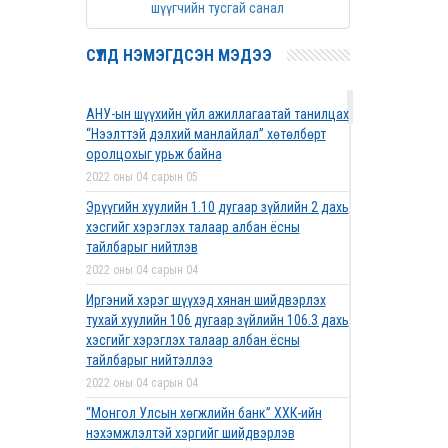
шүүгчийн тусгай санал
СҮҮЛД НЭМЭГДСЭН МЭДЭЭ
АНУ-ын шүүхийн үйл ажиллагаатай танилцах
“Нээлттэй дэлхий манлайлал” хөтөлбөрт
оролцохыг урьж байна
2022 оны 04 сарын 05
Эрүүгийн хуулийн 1.10 дугаар зүйлийн 2 дахь
хэсгийг хэрэглэх талаар албан ёсны
тайлбарыг нийтлэв
2022 оны 04 сарын 04
Иргэний хэрэг шүүхэд хянан шийдвэрлэх
тухай хуулийн 106 дугаар зүйлийн 106.3 дахь
хэсгийг хэрэглэх талаар албан ёсны
тайлбарыг нийтэллээ
2022 оны 04 сарын 04
“Монгол Улсын хөгжлийн банк” ХХК-ийн
нэхэмжлэлтэй хэргийг шийдвэрлэв