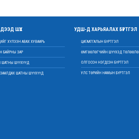
ДЭЭД ШҮҮХ
УДШ-Д ХАРЬЯАЛАХ БҮРТГЭЛ
ИЙГ ХҮЛЭЭН АВАХ ХУВААРЬ
ЦАГААТГАЛЫН БҮРТГЭЛ
 БАЙРНЫ ЗАР
ӨМГӨӨЛӨГЧИЙН ШҮҮХЭД ТӨЛӨӨЛӨ
ОЛГОСОН НЭГДСЭН БҮРТГЭЛ
 ШАТНЫ ШҮҮХҮҮД
УЛС ТӨРИЙН НАМЫН БҮРТГЭЛ
ЗААЛДАХ ШАТНЫ ШҮҮХҮҮД