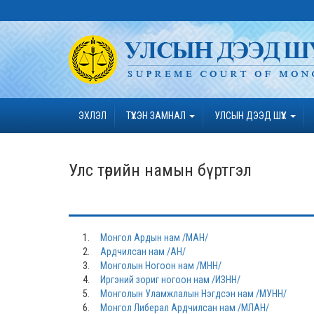
ЭХЛЭЛ
ТҮҮХЭН ЗАМНАЛ
УЛСЫН ДЭЭД ШҮҮХ
Улс төрийн намын бүртгэл
1.
Монгол Ардын нам /МАН/
2.
Ардчилсан нам /АН/
3.
Монголын Ногоон нам /МНН/
4.
Иргэний зориг ногоон нам /ИЗНН/
5.
Монголын Уламжлалын Нэгдсэн нам /МУНН/
6.
Монгол Либерал Ардчилсан нам /МЛАН/