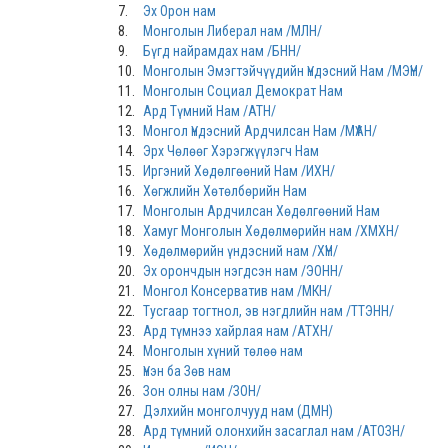
7.
Эх Орон нам
8.
Монголын Либерал нам /МЛН/
9.
Бүгд найрамдах нам /БНН/
10.
Монголын Эмэгтэйчүүдийн Үндэсний Нам /МЭҮН/
11.
Монголын Социал Демократ Нам
12.
Ард Түмний Нам /АТН/
13.
Монгол Үндэсний Ардчилсан Нам /МҮАН/
14.
Эрх Чөлөөг Хэрэгжүүлэгч Нам
15.
Иргэний Хөдөлгөөний Нам /ИХН/
16.
Хөгжлийн Хөтөлбөрийн Нам
17.
Монголын Ардчилсан Хөдөлгөөний Нам
18.
Хамуг Монголын Хөдөлмөрийн нам /ХМХН/
19.
Хөдөлмөрийн үндэсний нам /ХҮН/
20.
Эх орончдын нэгдсэн нам /ЭОНН/
21.
Монгол Консерватив нам /МКН/
22.
Тусгаар тогтнол, эв нэгдлийн нам /ТТЭНН/
23.
Ард түмнээ хайрлая нам /АТХН/
24.
Монголын хүний төлөө нам
25.
Үнэн ба Зөв нам
26.
Зон олны нам /ЗОН/
27.
Дэлхийн монголчууд нам (ДМН)
28.
Ард түмний олонхийн засаглал нам /АТОЗН/