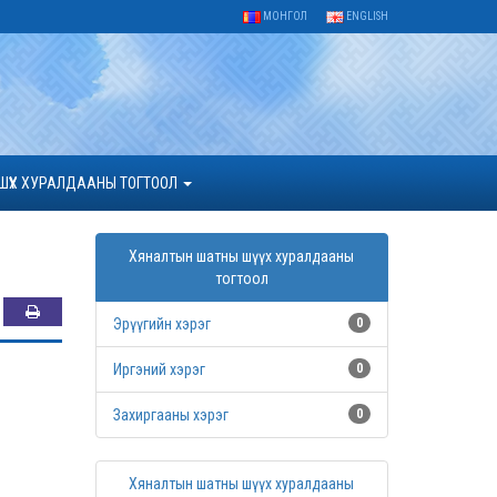
МОНГОЛ
ENGLISH
ШҮҮХ ХУРАЛДААНЫ ТОГТООЛ
Хяналтын шатны шүүх хуралдааны
тогтоол
Эрүүгийн хэрэг
0
Иргэний хэрэг
0
Захиргааны хэрэг
0
Хяналтын шатны шүүх хуралдааны