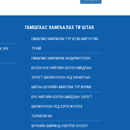
Монгол Улсын дээд шүүхийн нийт шүүгчийн
хуралдаан болов
2022 оны 03 сарын 09
Дээд шүүхийн нийт шүүгчийн хуралдаан
ГАМШГААС ХАМГААЛАХ ТҮР ШТАБ
болно
2022 оны 03 сарын 07
ГАМШГААС ХАМГААЛАХ ТҮР ШТАБ БАЙГУУЛАХ
Шүүхийн захиргааны ажилтнуудын дунд
ТУХАЙ
Х ЭРХ
уралдаан зарлалаа
2022 оны 03 сарын 04
ГАМШГААС ХАМГААЛАХ ӨНДӨРЖҮҮЛСЭН
“Цэцэнсхолдинг” ХХК, “Цэцэнс майнинг энд
БОЛОН БҮХ НИЙТИЙН БЭЛЭН БАЙДЛЫН
энержи” ХХК, “Бөөрөлжүүтийн тал” ХХК-
иудын нэхэмжлэлтэй хэргийг хянан
ЗЭРЭГТ ШИЛЖҮҮЛСЭН ҮЕД ХЯНАЛТЫН
хэлэлцлээ
ШАТНЫ ШҮҮХИЙН АЖИЛЛАХ ТҮР ЖУРАМ
2022 оны 03 сарын 01
БҮХ НИЙТИЙН БЭЛЭН БАЙДЛЫН ЗЭРЭГТ
Дээд шүүхийн нийт шүүгчийн хуралдаан
боллоо
ШИЛЖҮҮЛСЭН ҮЕД ХЭРЭГЖҮҮЛЭХ
2022 оны 02 сарын 28
ТӨЛӨВЛӨГӨӨ
Дээд шүүхийн нийт шүүгчийн хуралдаан
болно
ШҮҮХИЙН БАЙРАНД НЭВТРЭХ ХҮСЭЛТ