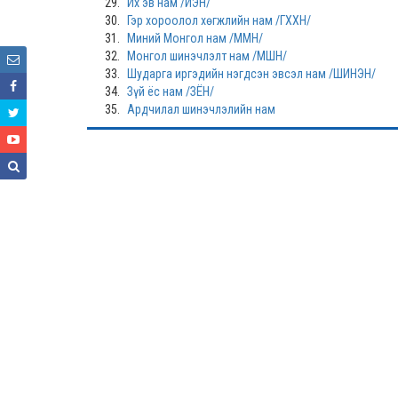
29.
Их эв нам /ИЭН/
30.
Гэр хороолол хөгжлийн нам /ГХХН/
31.
Миний Монгол нам /ММН/
32.
Монгол шинэчлэлт нам /МШН/
33.
Шударга иргэдийн нэгдсэн эвсэл нам /ШИНЭН/
34.
Зүй ёс нам /ЗЁН/
35.
Ардчилал шинэчлэлийн нам