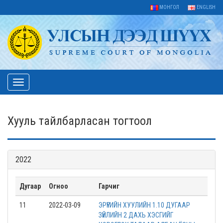
МОНГОЛ
ENGLISH
Toggle
navigation
Хууль тайлбарласан тогтоол
2022
Дугаар
Огноо
Гарчиг
11
2022-03-09
ЭРҮҮГИЙН ХУУЛИЙН 1.10 ДУГААР
ЗҮЙЛИЙН 2 ДАХЬ ХЭСГИЙГ