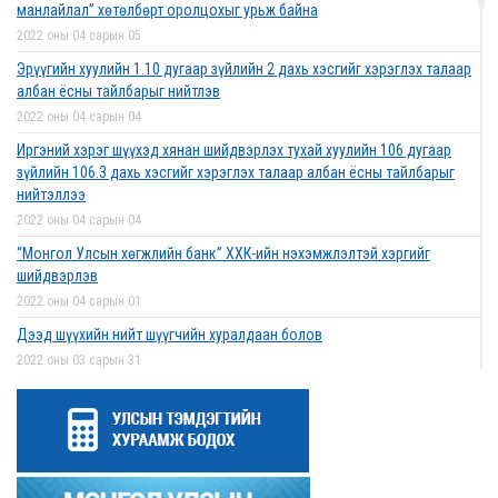
манлайлал” хөтөлбөрт оролцохыг урьж байна
2022 оны 04 сарын 05
Эрүүгийн хуулийн 1.10 дугаар зүйлийн 2 дахь хэсгийг хэрэглэх талаар
албан ёсны тайлбарыг нийтлэв
2022 оны 04 сарын 04
Иргэний хэрэг шүүхэд хянан шийдвэрлэх тухай хуулийн 106 дугаар
зүйлийн 106.3 дахь хэсгийг хэрэглэх талаар албан ёсны тайлбарыг
нийтэллээ
2022 оны 04 сарын 04
“Монгол Улсын хөгжлийн банк” ХХК-ийн нэхэмжлэлтэй хэргийг
шийдвэрлэв
2022 оны 04 сарын 01
Дээд шүүхийн нийт шүүгчийн хуралдаан болов
2022 оны 03 сарын 31
Нээлттэй ажлын байрны зар
2022 оны 03 сарын 31
Д.Гүрсоронз нарт холбогдох хэргийг хяналтын шатны шүүх
хуралдаанаар хэлэлцүүлэхээс татгалзав