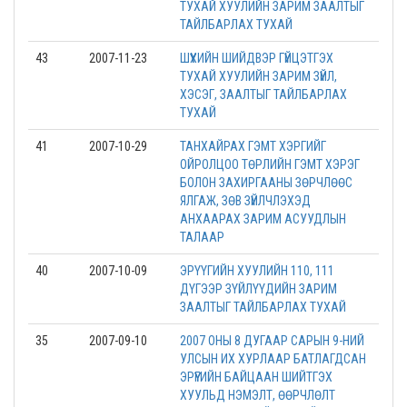
ТУХАЙ ХУУЛИЙН ЗАРИМ ЗААЛТЫГ
ТАЙЛБАРЛАХ ТУХАЙ
43
2007-11-23
ШҮҮХИЙН ШИЙДВЭР ГҮЙЦЭТГЭХ
ТУХАЙ ХУУЛИЙН ЗАРИМ ЗҮЙЛ,
ХЭСЭГ, ЗААЛТЫГ ТАЙЛБАРЛАХ
ТУХАЙ
41
2007-10-29
ТАНХАЙРАХ ГЭМТ ХЭРГИЙГ
ОЙРОЛЦОО ТӨРЛИЙН ГЭМТ ХЭРЭГ
БОЛОН ЗАХИРГААНЫ ЗӨРЧЛӨӨС
ЯЛГАЖ, ЗӨВ ЗҮЙЛЧЛЭХЭД
АНХААРАХ ЗАРИМ АСУУДЛЫН
ТАЛААР
40
2007-10-09
ЭРYYГИЙН ХУУЛИЙН 110, 111
ДYГЭЭР ЗYЙЛYYДИЙН ЗАРИМ
ЗААЛТЫГ ТАЙЛБАРЛАХ ТУХАЙ
35
2007-09-10
2007 ОНЫ 8 ДУГААР САРЫН 9-НИЙ
УЛСЫН ИХ ХУРЛААР БАТЛАГДСАН
ЭРҮҮГИЙН БАЙЦААН ШИЙТГЭХ
ХУУЛЬД НЭМЭЛТ, ӨӨРЧЛӨЛТ