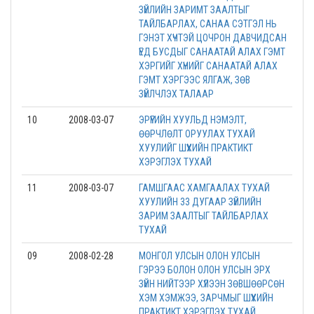
ЗҮЙЛИЙН ЗАРИМТ ЗААЛТЫГ
ТАЙЛБАРЛАХ, САНАА СЭТГЭЛ НЬ
ГЭНЭТ ХҮЧТЭЙ ЦОЧРОН ДАВЧИДСАН
ҮЕД БУСДЫГ САНААТАЙ АЛАХ ГЭМТ
ХЭРГИЙГ ХҮНИЙГ САНААТАЙ АЛАХ
ГЭМТ ХЭРГЭЭС ЯЛГАЖ, ЗӨВ
ЗҮЙЛЧЛЭХ ТАЛААР
10
2008-03-07
ЭРҮҮГИЙН ХУУЛЬД НЭМЭЛТ,
ӨӨРЧЛӨЛТ ОРУУЛАХ ТУХАЙ
ХУУЛИЙГ ШҮҮХИЙН ПРАКТИКТ
ХЭРЭГЛЭХ ТУХАЙ
11
2008-03-07
ГАМШГААС ХАМГААЛАХ ТУХАЙ
ХУУЛИЙН 33 ДУГААР ЗҮЙЛИЙН
ЗАРИМ ЗААЛТЫГ ТАЙЛБАРЛАХ
ТУХАЙ
09
2008-02-28
МОНГОЛ УЛСЫН ОЛОН УЛСЫН
ГЭРЭЭ БОЛОН ОЛОН УЛСЫН ЭРХ
ЗҮЙН НИЙТЭЭР ХҮЛЭЭН ЗӨВШӨӨРСӨН
ХЭМ ХЭМЖЭЭ, ЗАРЧМЫГ ШҮҮХИЙН
ПРАКТИКТ ХЭРЭГЛЭХ ТУХАЙ