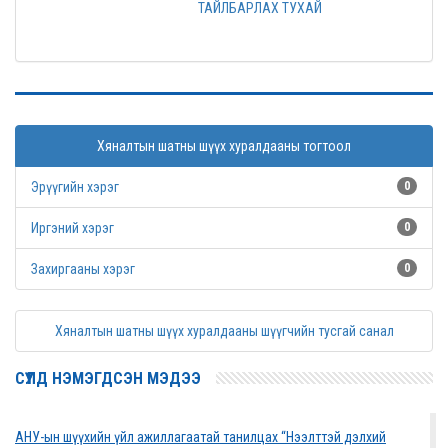
ТАЙЛБАРЛАХ ТУХАЙ
Хяналтын шатны шүүх хуралдааны тогтоол
Эрүүгийн хэрэг
0
Иргэний хэрэг
0
Захиргааны хэрэг
0
Хяналтын шатны шүүх хуралдааны шүүгчийн тусгай санал
СҮҮЛД НЭМЭГДСЭН МЭДЭЭ
АНУ-ын шүүхийн үйл ажиллагаатай танилцах “Нээлттэй дэлхий