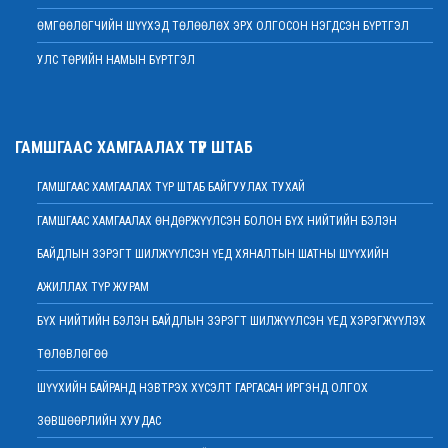
2022 оны 02 сарын 07
ӨМГӨӨЛӨГЧИЙН ШҮҮХЭД ТӨЛӨӨЛӨХ ЭРХ ОЛГОСОН НЭГДСЭН БҮРТГЭЛ
МЭНДЧИЛГЭЭ
2022 оны 02 сарын 01
УЛС ТӨРИЙН НАМЫН БҮРТГЭЛ
Дээд шүүхийн Тамгын газрын ажилтнуудын 82 хувь нь ХАСХОМ
мэдүүлээд байна
2022 оны 02 сарын 01
ГАМШГААС ХАМГААЛАХ ТҮР ШТАБ
Нийт шүүгчийн хуралдаан хойшлогдлоо
2022 оны 01 сарын 21
ГАМШГААС ХАМГААЛАХ ТҮР ШТАБ БАЙГУУЛАХ ТУХАЙ
МЭДЭГДЭЛ
ГАМШГААС ХАМГААЛАХ ӨНДӨРЖҮҮЛСЭН БОЛОН БҮХ НИЙТИЙН БЭЛЭН
2022 оны 01 сарын 20
БАЙДЛЫН ЗЭРЭГТ ШИЛЖҮҮЛСЭН ҮЕД ХЯНАЛТЫН ШАТНЫ ШҮҮХИЙН
Ерөнхий шүүгч Д.Ганзориг Европын Холбооноос Монгол Улсад суугаа
Элчин сайдтай хамтын ажиллагааны талаар санал солилцов
АЖИЛЛАХ ТҮР ЖУРАМ
2022 оны 01 сарын 19
БҮХ НИЙТИЙН БЭЛЭН БАЙДЛЫН ЗЭРЭГТ ШИЛЖҮҮЛСЭН ҮЕД ХЭРЭГЖҮҮЛЭХ
Үндсэн хуулийн цэцийн гишүүнд нэр дэвшигчийн материал хүлээн авах
ТӨЛӨВЛӨГӨӨ
тухай
2022 оны 01 сарын 19
ШҮҮХИЙН БАЙРАНД НЭВТРЭХ ХҮСЭЛТ ГАРГАСАН ИРГЭНД ОЛГОХ
Улсын дээд шүүхийн дэргэдэх Шүүхийн сургалт, судалгаа,
ЗӨВШӨӨРЛИЙН ХУУДАС
мэдээллийн хүрээлэн нээлттэй ажлын байр зарлалаа