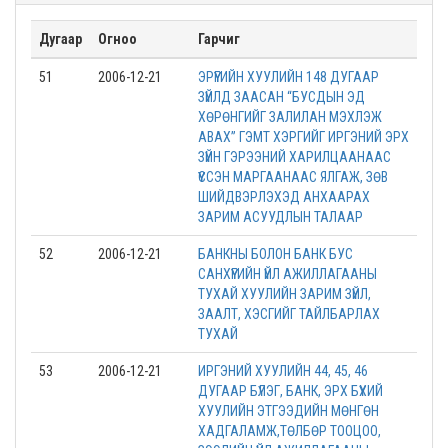
Дугаар
Огноо
Гарчиг
51
2006-12-21
ЭРҮҮГИЙН ХУУЛИЙН 148 ДУГААР
ЗҮЙЛД ЗААСАН “БУСДЫН ЭД
ХӨРӨНГИЙГ ЗАЛИЛАН МЭХЛЭЖ
АВАХ” ГЭМТ ХЭРГИЙГ ИРГЭНИЙ ЭРХ
ЗҮЙН ГЭРЭЭНИЙ ХАРИЛЦААНААС
ҮҮССЭН МАРГААНААС ЯЛГАЖ, ЗӨВ
ШИЙДВЭРЛЭХЭД АНХААРАХ
ЗАРИМ АСУУДЛЫН ТАЛААР
52
2006-12-21
БАНКНЫ БОЛОН БАНК БУС
САНХҮҮГИЙН ҮЙЛ АЖИЛЛАГААНЫ
ТУХАЙ ХУУЛИЙН ЗАРИМ ЗҮЙЛ,
ЗААЛТ, ХЭСГИЙГ ТАЙЛБАРЛАХ
ТУХАЙ
53
2006-12-21
ИРГЭНИЙ ХУУЛИЙН 44, 45, 46
ДУГААР БҮЛЭГ, БАНК, ЭРХ БҮХИЙ
ХУУЛИЙН ЭТГЭЭДИЙН МӨНГӨН
ХАДГАЛАМЖ,ТӨЛБӨР ТООЦОО,