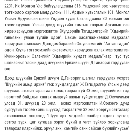
2231, Их Монгол Улс байгуулагдсаны 816, Үндэсний эрх чөлөө, тусгаар
тогтнолоо сэргээн мандуулсны 111, Ардын хувьсгалын 101, Монгол
Улсын Ардчилсан шинэ Үндсэн хууль батлагдсаны 30 жилийн ойг
тохиолдуулан Улсын дээд шүүхийн тамгын газрын Архивын сан
хөмрөг хариуцсан мэргэжилтэн Жүгдэрийн Тэгшдэлгэрийг “Хөдөлмөрийн
гавьяаны улаан тугийн одон”, Цахим засаглал-хэвлэл мэдээлэл
хариуцсан шинжээч Дашдэмбэрэлийн Оюунчимэгийг “Алтан гадас”
одон, Хууль тогтоомжийн системчлэл хариуцсан ахлах мэргэжилтэн
Ичинноровын Сэлэнгийг “Хөдөлмөрийн хүндэт медаль”-аар тус тус
шагнасныг Улсын дээд шүүхийн Ерөнхий шүүгч Д.Ганзориг гардуулан
өглөө.
Дээд шүүхийн Ерөнхий шүүгч Д.Ганзориг шагнал гардуулах үеэрээ
“Шүүхийн амьд архив” гэж хүндлэгддэг Ж.Тэгшдэлгэр Улсын дээд
шүүхээс ажлын гараагаа эхэлж, тасралтгүй 43 жил, шүүхийн ил тод
нээлттэй байдлыг хангах амаргүй ажлыг гүйцэтгэдэг Д.Оюунчимэг
улсад 31, шүүхэд 23 жил, ахлах мэргэжилтэн И.Сэлэнгэ дунд
сургуулиа төгссөнөөс хойш шүүхэд тасралтгүй 32 жил хоёргүй сэтгэлээр
ажилласныг онцлоод “Шүүх эрх мэдлийн салбарт идэвх зүтгэл,
сэтгэл зүрх, цаг хугацаа зэрэг бүхий л үнэт зүйлээ зориулсанд
талархал илэрхийлж, эрүүл энх, хамгийн сайн сайхан бүхнийг хүсье”