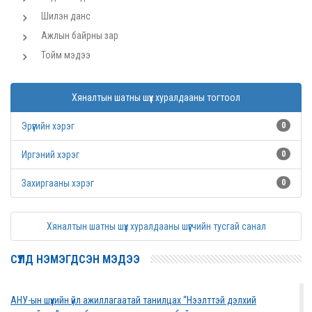
Шилэн данс
Ажлын байрны зар
Тойм мэдээ
Хяналтын шатны шүүх хуралдааны тогтоол
Эрүүгийн хэрэг
0
Иргэний хэрэг
0
Захиргааны хэрэг
0
Хяналтын шатны шүүх хуралдааны шүүгчийн тусгай санал
СҮҮЛД НЭМЭГДСЭН МЭДЭЭ
АНУ-ын шүүхийн үйл ажиллагаатай танилцах “Нээлттэй дэлхий