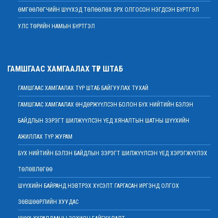
МЭНДЧИЛГЭЭ
ӨМГӨӨЛӨГЧИЙН ШҮҮХЭД ТӨЛӨӨЛӨХ ЭРХ ОЛГОСОН НЭГДСЭН БҮРТГЭЛ
2022 оны 02 сарын 01
УЛС ТӨРИЙН НАМЫН БҮРТГЭЛ
Дээд шүүхийн Тамгын газрын ажилтнуудын 82 хувь нь ХАСХОМ мэдүүлээд
байна
2022 оны 02 сарын 01
Нийт шүүгчийн хуралдаан хойшлогдлоо
ГАМШГААС ХАМГААЛАХ ТҮР ШТАБ
2022 оны 01 сарын 21
ГАМШГААС ХАМГААЛАХ ТҮР ШТАБ БАЙГУУЛАХ ТУХАЙ
МЭДЭГДЭЛ
2022 оны 01 сарын 20
ГАМШГААС ХАМГААЛАХ ӨНДӨРЖҮҮЛСЭН БОЛОН БҮХ НИЙТИЙН БЭЛЭН
Ерөнхий шүүгч Д.Ганзориг Европын Холбооноос Монгол Улсад суугаа
БАЙДЛЫН ЗЭРЭГТ ШИЛЖҮҮЛСЭН ҮЕД ХЯНАЛТЫН ШАТНЫ ШҮҮХИЙН
Элчин сайдтай хамтын ажиллагааны талаар санал солилцов
2022 оны 01 сарын 19
АЖИЛЛАХ ТҮР ЖУРАМ
Үндсэн хуулийн цэцийн гишүүнд нэр дэвшигчийн материал хүлээн авах
БҮХ НИЙТИЙН БЭЛЭН БАЙДЛЫН ЗЭРЭГТ ШИЛЖҮҮЛСЭН ҮЕД ХЭРЭГЖҮҮЛЭХ
тухай
ТӨЛӨВЛӨГӨӨ
2022 оны 01 сарын 19
Улсын дээд шүүхийн дэргэдэх Шүүхийн сургалт, судалгаа, мэдээллийн
ШҮҮХИЙН БАЙРАНД НЭВТРЭХ ХҮСЭЛТ ГАРГАСАН ИРГЭНД ОЛГОХ
хүрээлэн нээлттэй ажлын байр зарлалаа
ЗӨВШӨӨРЛИЙН ХУУДАС
2022 оны 01 сарын 18