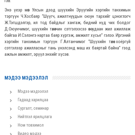
гэв.
Энэ үеэр мөн Улсын дээд шүүхийн Эрүүгийн хэргийн танхимын
тэргүүн Ч.Хосбаяр “Шүүгч, ажилтнуудын оюун тархийг цэнэглэгч
Ж.Тэгшдэлгэр, ил тод байдлыг хангаж, бидний нүд чих болдог
Д.Оюунчимэг, шүүхийн төлөө чин сэтгэлээсээ өнө удаан жил ажиллаж
байгаа И.Сэлэнгэ нартаа баяр хүргэж, амжилт хүсье” гэлээ. Иргэний
хэргийн танхимын тэргүүн Г.Алтанчимэг “Шүүхийн төлөө хоёргүй
сэтгэлээр ажилласныг тань үнэлсэнд маш их баяртай байна” гээд
ажлын амжилт, эрүүл энхийг хүсэв.
МЭДЭЭ МЭДЭЭЛЭЛ
Мэдээ мэдээлэл
Гадаад харилцаа
Сургалт, семинар
Нийтлэл ярилцлага
Ном товхимол
Видео мэдээ