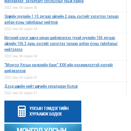
манлайлал” хөтөлбөрт оролцохыг урьж байна
2022 оны 04 сарын 05
Эрүүгийн хуулийн 1.10 дугаар зүйлийн 2 дахь хэсгийг хэрэглэх талаар
албан ёсны тайлбарыг нийтлэв
2022 оны 04 сарын 04
Иргэний хэрэг шүүхэд хянан шийдвэрлэх тухай хуулийн 106 дугаар
зүйлийн 106.3 дахь хэсгийг хэрэглэх талаар албан ёсны тайлбарыг
нийтэллээ
2022 оны 04 сарын 04
“Монгол Улсын хөгжлийн банк” ХХК-ийн нэхэмжлэлтэй хэргийг
шийдвэрлэв
2022 оны 04 сарын 01
Дээд шүүхийн нийт шүүгчийн хуралдаан болов
2022 оны 03 сарын 31
Нээлттэй ажлын байрны зар
2022 оны 03 сарын 31
Д.Гүрсоронз нарт холбогдох хэргийг хяналтын шатны шүүх хуралдаанаар
хэлэлцүүлэхээс татгалзав
2022 оны 03 сарын 30