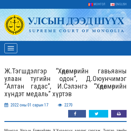
МОНГОЛ
ENGLISH
Toggle
navigation
Ж.Тэгшдэлгэр “Хөдөлмөрийн гавьяаны
улаан тугийн одон”, Д.Оюунчимэг
“Алтан гадас”, И.Сэлэнгэ “Хөдөлмөрийн
хүндэт медаль” хүртэв
2022 оны 01 сарын 17
2270
Монгол Улсын Ерөнхийлөгч У.Хүрэлсүх зарлиг гаргаж, Тулгар төрийн