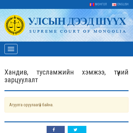
МОНГОЛ
ENGLISH
Toggle
navigation
Хандив, тусламжийн хэмжээ, түүний
зарцуулалт
Агуулга оруулаагүй байна.