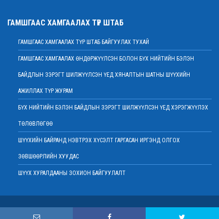
2022 оны 02 сарын 01
Нийт шүүгчийн хуралдаан хойшлогдлоо
ГАМШГААС ХАМГААЛАХ ТҮР ШТАБ
2022 оны 01 сарын 21
ГАМШГААС ХАМГААЛАХ ТҮР ШТАБ БАЙГУУЛАХ ТУХАЙ
МЭДЭГДЭЛ
2022 оны 01 сарын 20
ГАМШГААС ХАМГААЛАХ ӨНДӨРЖҮҮЛСЭН БОЛОН БҮХ НИЙТИЙН БЭЛЭН
Ерөнхий шүүгч Д.Ганзориг Европын Холбооноос Монгол Улсад суугаа
БАЙДЛЫН ЗЭРЭГТ ШИЛЖҮҮЛСЭН ҮЕД ХЯНАЛТЫН ШАТНЫ ШҮҮХИЙН
Элчин сайдтай хамтын ажиллагааны талаар санал солилцов
2022 оны 01 сарын 19
АЖИЛЛАХ ТҮР ЖУРАМ
Үндсэн хуулийн цэцийн гишүүнд нэр дэвшигчийн материал хүлээн авах
БҮХ НИЙТИЙН БЭЛЭН БАЙДЛЫН ЗЭРЭГТ ШИЛЖҮҮЛСЭН ҮЕД ХЭРЭГЖҮҮЛЭХ
тухай
ТӨЛӨВЛӨГӨӨ
2022 оны 01 сарын 19
Улсын дээд шүүхийн дэргэдэх Шүүхийн сургалт, судалгаа, мэдээллийн
ШҮҮХИЙН БАЙРАНД НЭВТРЭХ ХҮСЭЛТ ГАРГАСАН ИРГЭНД ОЛГОХ
хүрээлэн нээлттэй ажлын байр зарлалаа
ЗӨВШӨӨРЛИЙН ХУУДАС
2022 оны 01 сарын 18
ШҮҮХ ХУРАЛДААНЫ ЗОХИОН БАЙГУУЛАЛТ
Дээд шүүхийн нийт шүүгчийн хуралдаан болно
2022 оны 01 сарын 18
Шударга өрсөлдөөн, хэрэглэгчийн төлөө газрын байцаагч нарт
Copyright © 2015 . Монгол Улсын Дээд шүүх
холбогдох хэргийг хянан хэлэлцлээ