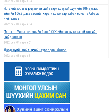
2022 оны 04 сарын 04
Иргэний хэрэг шүүхэд хянан шийдвэрлэх тухай хуулийн 106 дугаар
зүйлийн 106.3 дахь хэсгийг хэрэглэх талаар албан ёсны тайлбарыг
нийтэллээ
2022 оны 04 сарын 04
“Монгол Улсын хөгжлийн банк” ХХК-ийн нэхэмжлэлтэй хэргийг
шийдвэрлэв
2022 оны 04 сарын 01
Дээд шүүхийн нийт шүүгчийн хуралдаан болов
2022 оны 03 сарын 31
Нээлттэй ажлын байрны зар
2022 оны 03 сарын 31
Д.Гүрсоронз нарт холбогдох хэргийг хяналтын шатны шүүх хуралдаанаар
хэлэлцүүлэхээс татгалзав
2022 оны 03 сарын 30
Дээд шүүхийн нийт шүүгчийн хуралдаан болно
2022 оны 03 сарын 29
Сургалтын хөтөлбөрийн хороо хуралдлаа