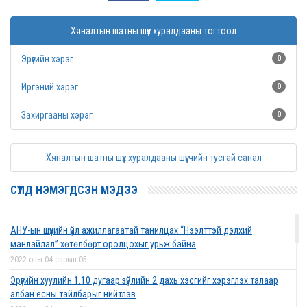
Хяналтын шатны шүүх хуралдааны тогтоол
Эрүүгийн хэрэг
0
Иргэний хэрэг
0
Захиргааны хэрэг
0
Хяналтын шатны шүүх хуралдааны шүүгчийн тусгай санал
СҮҮЛД НЭМЭГДСЭН МЭДЭЭ
АНУ-ын шүүхийн үйл ажиллагаатай танилцах “Нээлттэй дэлхий
манлайлал” хөтөлбөрт оролцохыг урьж байна
2022 оны 04 сарын 05
Эрүүгийн хуулийн 1.10 дугаар зүйлийн 2 дахь хэсгийг хэрэглэх талаар
албан ёсны тайлбарыг нийтлэв