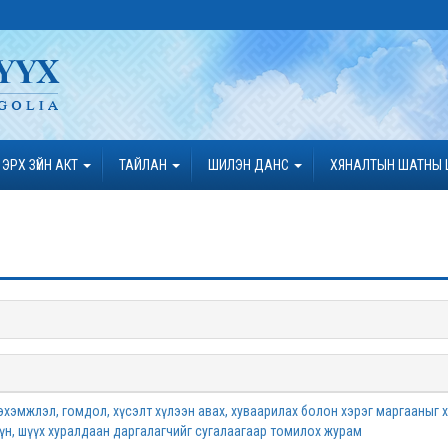
ЭРХ ЗҮЙН АКТ
ТАЙЛАН
ШИЛЭН ДАНС
ХЯНАЛТЫН ШАТНЫ 
эхэмжлэл, гомдол, хүсэлт хүлээн авах, хуваарилах болон хэрэг маргааныг 
үн, шүүх хуралдаан даргалагчийг сугалаагаар томилох журам