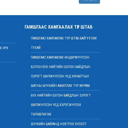
Монгол Улсын дээд шүүхийн нийт шүүгчийн
хуралдаан болов
2022 оны 03 сарын 09
Дээд шүүхийн нийт шүүгчийн хуралдаан
ГАМШГААС ХАМГААЛАХ ТҮР ШТАБ
болно
2022 оны 03 сарын 07
ГАМШГААС ХАМГААЛАХ ТҮР ШТАБ БАЙГУУЛАХ
Шүүхийн захиргааны ажилтнуудын дунд
ТУХАЙ
Х ЭРХ
уралдаан зарлалаа
2022 оны 03 сарын 04
ГАМШГААС ХАМГААЛАХ ӨНДӨРЖҮҮЛСЭН
“Цэцэнсхолдинг” ХХК, “Цэцэнс майнинг энд
БОЛОН БҮХ НИЙТИЙН БЭЛЭН БАЙДЛЫН
энержи” ХХК, “Бөөрөлжүүтийн тал” ХХК-
иудын нэхэмжлэлтэй хэргийг хянан
ЗЭРЭГТ ШИЛЖҮҮЛСЭН ҮЕД ХЯНАЛТЫН
хэлэлцлээ
ШАТНЫ ШҮҮХИЙН АЖИЛЛАХ ТҮР ЖУРАМ
2022 оны 03 сарын 01
БҮХ НИЙТИЙН БЭЛЭН БАЙДЛЫН ЗЭРЭГТ
Дээд шүүхийн нийт шүүгчийн хуралдаан
боллоо
ШИЛЖҮҮЛСЭН ҮЕД ХЭРЭГЖҮҮЛЭХ
2022 оны 02 сарын 28
ТӨЛӨВЛӨГӨӨ
Дээд шүүхийн нийт шүүгчийн хуралдаан
болно
ШҮҮХИЙН БАЙРАНД НЭВТРЭХ ХҮСЭЛТ