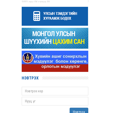
2022 оны 04 сарын 01
Дээд шүүхийн нийт шүүгчийн хуралдаан
болов
2022 оны 03 сарын 31
Нээлттэй ажлын байрны зар
2022 оны 03 сарын 31
Д.Гүрсоронз нарт холбогдох хэргийг
хяналтын шатны шүүх хуралдаанаар
хэлэлцүүлэхээс татгалзав
2022 оны 03 сарын 30
Дээд шүүхийн нийт шүүгчийн хуралдаан
болно
2022 оны 03 сарын 29
НЭВТРЭХ
Сургалтын хөтөлбөрийн хороо хуралдлаа
2022 оны 03 сарын 17
Монгол Улсын дээд шүүхийн Тамгын газрын
даргаар С.Заяадэлгэрийг томиллоо
2022 оны 03 сарын 16
Нэвтрэх