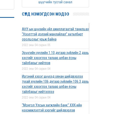
шүүгчийн тусгай санал
СҮҮЛД НЭМЭГДСЭН МЭДЭЭ
АНУ-ын шүүхийн үйл ажиллагаатай танилцах
“Нээлттэй дэлхий манлайлал” хөтөлбөрт
оролцохыг урьж байна
2022 оны 04 сарын 05
Эрүүгийн хуулийн 1.10 дугаар зүйлийн 2 дахь
хэсгийг хэрэглэх талаар албан ёсны
тайлбарыг нийтлэв
2022 оны 04 сарын 04
Иргэний хэрэг шүүхэд хянан шийдвэрлэх
тухай хуулийн 106 дугаар зүйлийн 106.3 дахь
хэсгийг хэрэглэх талаар албан ёсны
тайлбарыг нийтэллээ
2022 оны 04 сарын 04
“Монгол Улсын хөгжлийн банк” ХХК-ийн
нэхэмжлэлтэй хэргийг шийдвэрлэв