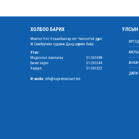
ХОЛБОО БАРИХ
УЛСЫН 
Монгол Улс Улаанбаатар хот Чингэлтэй дүүрэг
ИРГЭД
Ж.Самбуугийн гудамж Дээд шүүхийн байр
АЖЛЫН
Утас:
Мэдээлэл лавлагаа:
51-261698
АНХАН
Бичиг хэрэг:
51-261544
Харуул:
51-261323
ДАВЖ 
И-мэйл:
info@supremecourt.mn