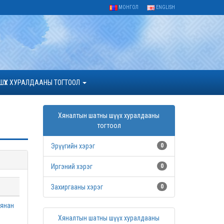
МОНГОЛ
ENGLISH
ШҮҮХ ХУРАЛДААНЫ ТОГТООЛ
Хяналтын шатны шүүх хуралдааны
тогтоол
Эрүүгийн хэрэг
0
Иргэний хэрэг
0
Захиргааны хэрэг
0
хянан
Хяналтын шатны шүүх хуралдааны