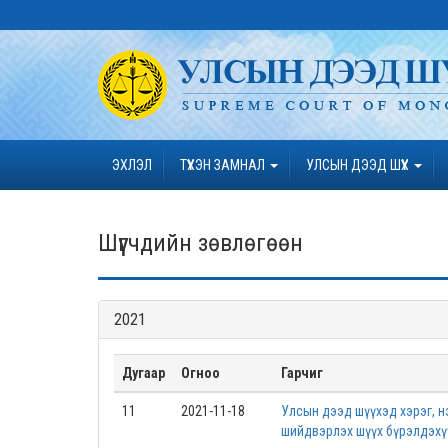
ЭХЛЭЛ
ТҮҮХЭН ЗАМНАЛ
УЛСЫН ДЭЭД ШҮҮХ
Шүүгчдийн зөвлөгөөн
2021
Дугаар
Огноо
Гарчиг
11
2021-11-18
Улсын дээд шүүхэд хэрэг, н
шийдвэрлэх шүүх бүрэлдэхү