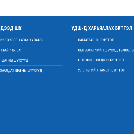
ДЭЭД ШҮҮХ
УДШ-Д ХАРЬЯАЛАХ БҮРТГЭЛ
ИЙГ ХҮЛЭЭН АВАХ ХУВААРЬ
ЦАГААТГАЛЫН БҮРТГЭЛ
 БАЙРНЫ ЗАР
ӨМГӨӨЛӨГЧИЙН ШҮҮХЭД ТӨЛӨӨЛӨ
ОЛГОСОН НЭГДСЭН БҮРТГЭЛ
 ШАТНЫ ШҮҮХҮҮД
УЛС ТӨРИЙН НАМЫН БҮРТГЭЛ
ЗААЛДАХ ШАТНЫ ШҮҮХҮҮД