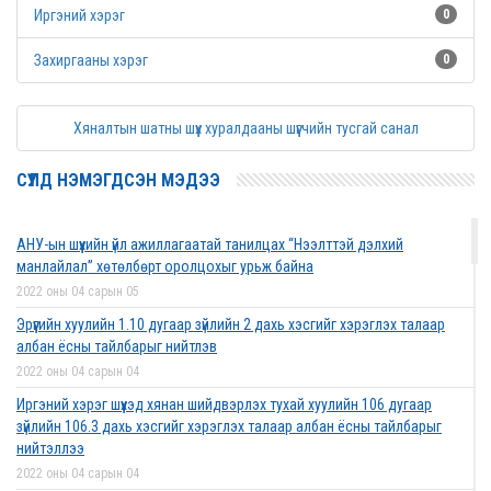
Иргэний хэрэг
0
Захиргааны хэрэг
0
Хяналтын шатны шүүх хуралдааны шүүгчийн тусгай санал
СҮҮЛД НЭМЭГДСЭН МЭДЭЭ
АНУ-ын шүүхийн үйл ажиллагаатай танилцах “Нээлттэй дэлхий
манлайлал” хөтөлбөрт оролцохыг урьж байна
2022 оны 04 сарын 05
Эрүүгийн хуулийн 1.10 дугаар зүйлийн 2 дахь хэсгийг хэрэглэх талаар
албан ёсны тайлбарыг нийтлэв
2022 оны 04 сарын 04
Иргэний хэрэг шүүхэд хянан шийдвэрлэх тухай хуулийн 106 дугаар
зүйлийн 106.3 дахь хэсгийг хэрэглэх талаар албан ёсны тайлбарыг
нийтэллээ
2022 оны 04 сарын 04