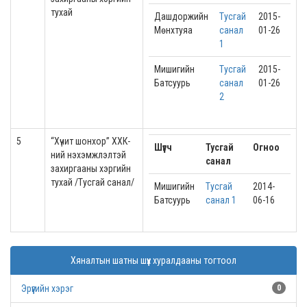
тухай
Дашдоржийн
Тусгай
2015-
Мөнхтуяа
санал
01-26
1
Мишигийн
Тусгай
2015-
Батсуурь
санал
01-26
2
5
“Хүчит шонхор” ХХК-
Шүүгч
Тусгай
Огноо
ний нэхэмжлэлтэй
санал
захиргааны хэргийн
тухай /Тусгай санал/
Мишигийн
Тусгай
2014-
Батсуурь
санал 1
06-16
Хяналтын шатны шүүх хуралдааны тогтоол
Эрүүгийн хэрэг
0