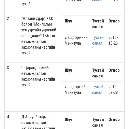
тухай
2
“Алтайн хүдэр” ХХК
Шүүгч
Тусгай
Огноо
болон “Монголын
санал
уул уурхайн үндэсний
ассоциаци” ТББ-ын
Дашдоржийн
Тусгай
2015-
нэхэмжлэлтэй
Мөнхтуяа
санал
10-26
захиргааны хэргийн
1
тухай
3
Ч.Цэрэндоржийн
Шүүгч
Тусгай
Огноо
нэхэмжлэлтэй
санал
захиргааны хэргийн
тухай
Дашдоржийн
Тусгай
2015-
Мөнхтуяа
санал
09-28
1
4
Д.Ариунболдын
Шүүгч
Тусгай
Огноо
нэхэмжлэлтэй
санал
захиргааны хэргийн