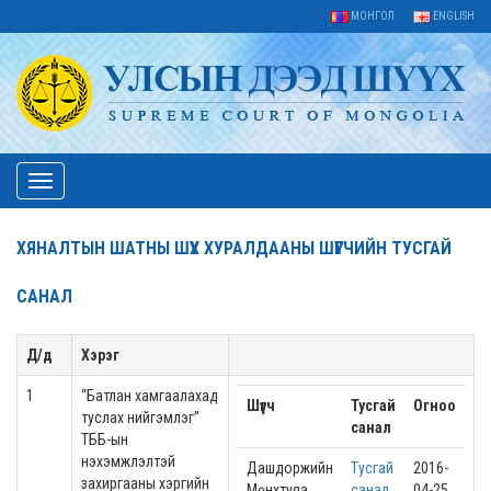
МОНГОЛ
ENGLISH
Toggle
navigation
ХЯНАЛТЫН ШАТНЫ ШҮҮХ ХУРАЛДААНЫ ШҮҮГЧИЙН ТУСГАЙ
САНАЛ
Д/д
Хэрэг
1
“Батлан хамгаалахад
Шүүгч
Тусгай
Огноо
туслах нийгэмлэг”
санал
ТББ-ын
нэхэмжлэлтэй
Дашдоржийн
Тусгай
2016-
захиргааны хэргийн
Мөнхтуяа
санал
04-25