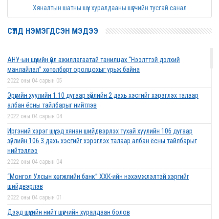
Хяналтын шатны шүүх хуралдааны шүүгчийн тусгай санал
СҮҮЛД НЭМЭГДСЭН МЭДЭЭ
АНУ-ын шүүхийн үйл ажиллагаатай танилцах “Нээлттэй дэлхий
манлайлал” хөтөлбөрт оролцохыг урьж байна
2022 оны 04 сарын 05
Эрүүгийн хуулийн 1.10 дугаар зүйлийн 2 дахь хэсгийг хэрэглэх талаар
албан ёсны тайлбарыг нийтлэв
2022 оны 04 сарын 04
Иргэний хэрэг шүүхэд хянан шийдвэрлэх тухай хуулийн 106 дугаар
зүйлийн 106.3 дахь хэсгийг хэрэглэх талаар албан ёсны тайлбарыг
нийтэллээ
2022 оны 04 сарын 04
“Монгол Улсын хөгжлийн банк” ХХК-ийн нэхэмжлэлтэй хэргийг
шийдвэрлэв
2022 оны 04 сарын 01
Дээд шүүхийн нийт шүүгчийн хуралдаан болов