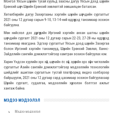
Монгол Улсын шүүхийн тухай хуульд заасны дагуу Улсын дээд шүүхийн
Ерөнхий шүүгч Шүүхийн Ерөнхий зөвлөлтэй зөвшилцөн баталсан.
Хөтөлбөрийн дагуу Захиргааны хэргийн шүүхийн шүүгчдийн сургалтыг
2021 оны 12 дугаар сарын 9-10, 13-14-ний өдрүүдэд танхимаар зохион
байгуулна.
Мөн нийслэл дэх дүүргүүдийн Иргэний хэргийн анхан шатны шүүхийн
шүүгчдийн сургалт 2021 оны 12 дугаар сарын 22-23, 27-28-ны өдрүүдэд
танхимаар явагдана. Эдгээр сургалтыг Улсын дээд шүүхийн Захиргаа
болон Иргэний хэргийн танхимууд, Шүүхийн Ерөнхий Зөвлөл, Ханнс-
Зайделийн сангийн дэмжлэгтэйгээр хамтран зохион байгуулах юм.
Харин Үндсэн хуулийн эрх зүй, шүүгчийн ёс зүй, эрүүгийн эрх зүйн чиглэлийн
сургалтыг Азийн сангийн дэмжлэгтэйгээр мэдээллийн технологийн
шийдлийг ашиглан сургалтын тусгай платформд видео хэлбэрээр
байршуулж, 2021 оны 12 дугаар сард цахимаар зохион байгуулахаар
Шүүхийн сургалт, судалгаа, мэдээллийн хүрээлэн бэлтгэл ажлыг
хангаж байна.
МЭДЭЭ МЭДЭЭЛЭЛ
Мэдээ мэдээлэл