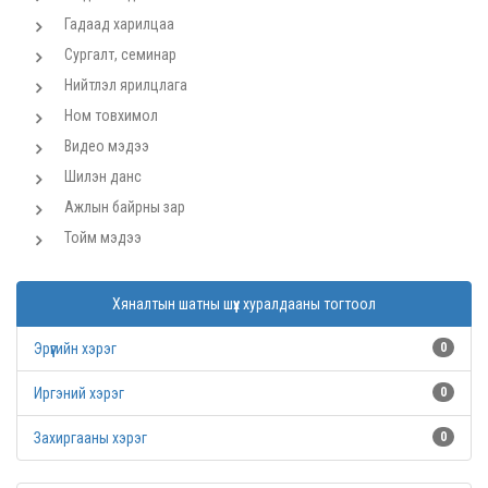
Гадаад харилцаа
Сургалт, семинар
Нийтлэл ярилцлага
Ном товхимол
Видео мэдээ
Шилэн данс
Ажлын байрны зар
Тойм мэдээ
Хяналтын шатны шүүх хуралдааны тогтоол
Эрүүгийн хэрэг
0
Иргэний хэрэг
0
Захиргааны хэрэг
0