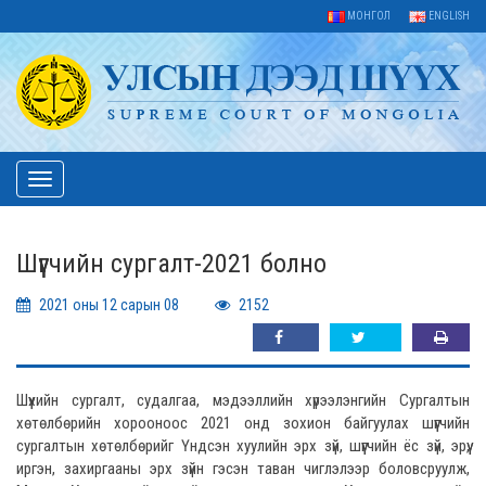
МОНГОЛ
ENGLISH
Toggle
navigation
Шүүгчийн сургалт-2021 болно
2021 оны 12 сарын 08
2152
Шүүхийн сургалт, судалгаа, мэдээллийн хүрээлэнгийн Сургалтын
хөтөлбөрийн хорооноос 2021 онд зохион байгуулах шүүгчийн
сургалтын хөтөлбөрийг Үндсэн хуулийн эрх зүй, шүүгчийн ёс зүй, эрүү,
иргэн, захиргааны эрх зүйн гэсэн таван чиглэлээр боловсруулж,