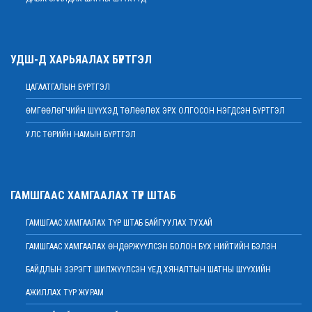
2022 оны 02 сарын 09
Үндсэн хуулийн цэцийн гишүүнд нэр дэвшүүлэх ажиллагааг түдгэлзүүлэв
2022 оны 02 сарын 09
УДШ-Д ХАРЬЯАЛАХ БҮРТГЭЛ
Дээд шүүхийн нийт шүүгчийн хуралдаан болно
2022 оны 02 сарын 07
ЦАГААТГАЛЫН БҮРТГЭЛ
МЭНДЧИЛГЭЭ
ӨМГӨӨЛӨГЧИЙН ШҮҮХЭД ТӨЛӨӨЛӨХ ЭРХ ОЛГОСОН НЭГДСЭН БҮРТГЭЛ
2022 оны 02 сарын 01
УЛС ТӨРИЙН НАМЫН БҮРТГЭЛ
Дээд шүүхийн Тамгын газрын ажилтнуудын 82 хувь нь ХАСХОМ мэдүүлээд
байна
2022 оны 02 сарын 01
Нийт шүүгчийн хуралдаан хойшлогдлоо
ГАМШГААС ХАМГААЛАХ ТҮР ШТАБ
2022 оны 01 сарын 21
ГАМШГААС ХАМГААЛАХ ТҮР ШТАБ БАЙГУУЛАХ ТУХАЙ
МЭДЭГДЭЛ
2022 оны 01 сарын 20
ГАМШГААС ХАМГААЛАХ ӨНДӨРЖҮҮЛСЭН БОЛОН БҮХ НИЙТИЙН БЭЛЭН
Ерөнхий шүүгч Д.Ганзориг Европын Холбооноос Монгол Улсад суугаа
БАЙДЛЫН ЗЭРЭГТ ШИЛЖҮҮЛСЭН ҮЕД ХЯНАЛТЫН ШАТНЫ ШҮҮХИЙН
Элчин сайдтай хамтын ажиллагааны талаар санал солилцов
2022 оны 01 сарын 19
АЖИЛЛАХ ТҮР ЖУРАМ