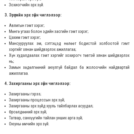
Зохиогчийн эрх зүй.
3. Эрүүгийн эрх зүйн чиглэлээр:
Авлигын гэмт хэрэг;
Мөнгө угаах болон эдийн засгийн гэмт хэрэг;
Цахим гэмт хэрэг;
Мансууруулах эм, сэтгэцэд нөлөөт бодистой холбоотой гэмт
хэргийг хянан шийдвэрлэх ажиллагаа;
Хүн худалдаалах гэмт хэргийг хохирогч төвтэй хянан шийдвэрлэх
нь;
Замын хөдөлгөөний аюулгүй байдал ба жолоочийн найдвартай
ажиллагаа.
4. Захиргааны эрх зүйн чиглэлээр:
Захиргааны гэрээ;
Захиргааны процессын эрх зүй;
Захиргааны эрх зүйд хууль тайлбарлах асуудал;
Өрсөлдөөний эрх зүй;
Татвар, санхүүгийн тайлан унших арга зүй;
Оюуны өмчийн эрх зүй.