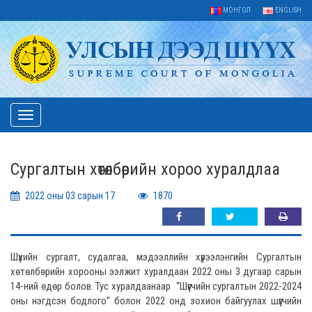
МОНГОЛ
ENGLISH
Toggle
navigation
Сургалтын хөтөлбөрийн хороо хуралдлаа
2022 оны 03 сарын 17
1870
Шүүхийн сургалт, судалгаа, мэдээллийн хүрээлэнгийн Сургалтын
хөтөлбөрийн хорооны ээлжит хуралдаан 2022 оны 3 дугаар сарын
14-ний өдөр болов. Тус хуралдаанаар “Шүүгчийн сургалтын 2022-2024
оны нэгдсэн бодлого” болон 2022 онд зохион байгуулах шүүгчийн