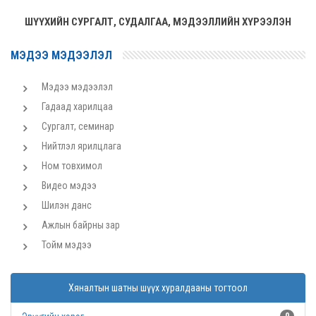
ШҮҮХИЙН СУРГАЛТ, СУДАЛГАА, МЭДЭЭЛЛИЙН ХҮРЭЭЛЭН
МЭДЭЭ МЭДЭЭЛЭЛ
Мэдээ мэдээлэл
Гадаад харилцаа
Сургалт, семинар
Нийтлэл ярилцлага
Ном товхимол
Видео мэдээ
Шилэн данс
Ажлын байрны зар
Тойм мэдээ
Хяналтын шатны шүүх хуралдааны тогтоол