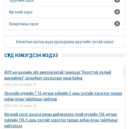
Эрүүгийн хэрэг
0
Иргэний хэрэг
0
Захиргааны хэрэг
0
Хяналтын шатны шүүх хуралдааны шүүгчийн тусгай санал
СҮҮЛД НЭМЭГДСЭН МЭДЭЭ
АНУ-ын шүүхийн үйл ажиллагаатай танилцах “Нээлттэй дэлхий
манлайлал” хөтөлбөрт оролцохыг урьж байна
2022 оны 04 сарын 05
Эрүүгийн хуулийн 1.10 дугаар зүйлийн 2 дахь хэсгийг хэрэглэх талаар
албан ёсны тайлбарыг нийтлэв
2022 оны 04 сарын 04
Иргэний хэрэг шүүхэд хянан шийдвэрлэх тухай хуулийн 106 дугаар
зүйлийн 106.3 дахь хэсгийг хэрэглэх талаар албан ёсны тайлбарыг
нийтэллээ