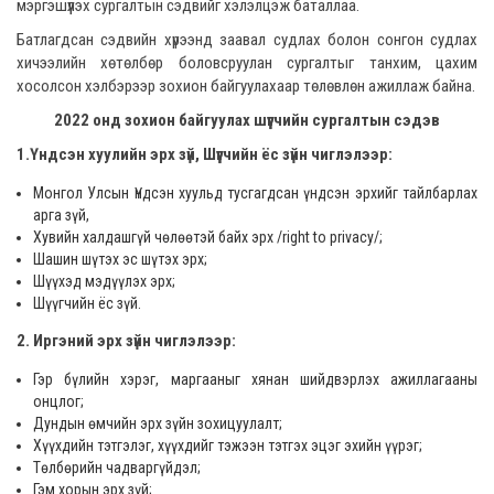
мэргэшүүлэх сургалтын сэдвийг хэлэлцэж баталлаа.
Батлагдсан сэдвийн хүрээнд заавал судлах болон сонгон судлах
хичээлийн хөтөлбөр боловсруулан сургалтыг танхим, цахим
хосолсон хэлбэрээр зохион байгуулахаар төлөвлөн ажиллаж байна.
2022 онд зохион байгуулах шүүгчийн сургалтын сэдэв
1.Үндсэн хуулийн эрх зүй, Шүүгчийн ёс зүйн чиглэлээр:
Монгол Улсын Үндсэн хуульд тусгагдсан үндсэн эрхийг тайлбарлах
арга зүй,
Хувийн халдашгүй чөлөөтэй байх эрх /right to privacy/;
Шашин шүтэх эс шүтэх эрх;
Шүүхэд мэдүүлэх эрх;
Шүүгчийн ёс зүй.
2. Иргэний эрх зүйн чиглэлээр:
Гэр бүлийн хэрэг, маргааныг хянан шийдвэрлэх ажиллагааны
онцлог;
Дундын өмчийн эрх зүйн зохицуулалт;
Хүүхдийн тэтгэлэг, хүүхдийг тэжээн тэтгэх эцэг эхийн үүрэг;
Төлбөрийн чадваргүйдэл;
Гэм хорын эрх зүй;