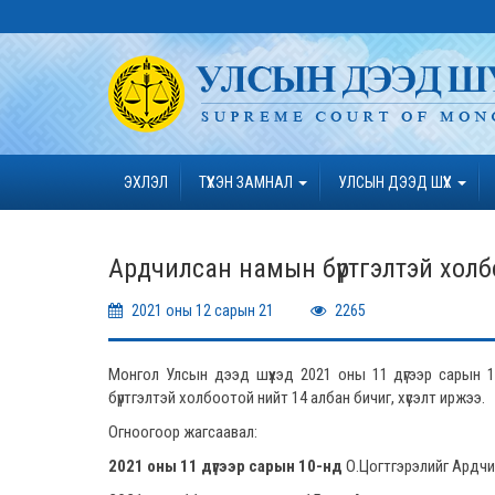
ЭХЛЭЛ
ТҮҮХЭН ЗАМНАЛ
УЛСЫН ДЭЭД ШҮҮХ
Ардчилсан намын бүртгэлтэй холбо
2021 оны 12 сарын 21
2265
Монгол Улсын дээд шүүхэд 2021 оны 11 дүгээр сарын 
бүртгэлтэй холбоотой нийт 14 албан бичиг, хүсэлт иржээ.
Огноогоор жагсаавал:
2021 оны 11 дүгээр сарын 10-нд
О.Цогтгэрэлийг Ардчил