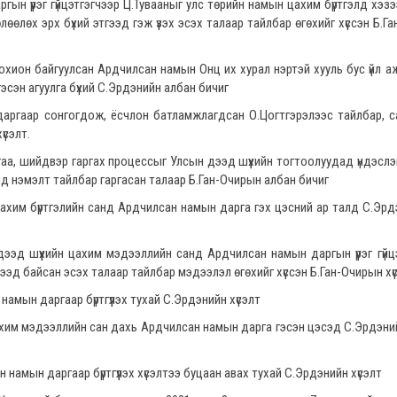
ын үүрэг гүйцэтгэгчээр Ц.Тувааныг улс төрийн намын цахим бүртгэлд хэзээ
өөлөх эрх бүхий этгээд гэж үзэх эсэх талаар тайлбар өгөхийг хүссэн Б.Г
охион байгуулсан Ардчилсан намын Онц их хурал нэртэй хууль бус үйл а
на гэсэн агуулга бүхий С.Эрдэнийн албан бичиг
ргаар сонгогдож, ёсчлон батламжлагдсан О.Цогтгэрэлээс тайлбар, с
үсэлт.
аа, шийдвэр гаргах процессыг Улсын дээд шүүхийн тогтоолуудад үндэслэ
ээнд нэмэлт тайлбар гаргасан талаар Б.Ган-Очирын албан бичиг
цахим бүртгэлийн санд Ардчилсан намын дарга гэх цэсний ар талд С.Эрд
дээд шүүхийн цахим мэдээллийн санд Ардчилсан намын даргын үүрэг гүйц
гээд байсан эсэх талаар тайлбар мэдээлэл өгөхийг хүссэн Б.Ган-Очирын хү
амын даргаар бүртгүүлэх тухай С.Эрдэнийн хүсэлт
ахим мэдээллийн сан дахь Ардчилсан намын дарга гэсэн цэсэд С.Эрдэни
 намын даргаар бүртгүүлэх хүсэлтээ буцаан авах тухай С.Эрдэнийн хүсэлт