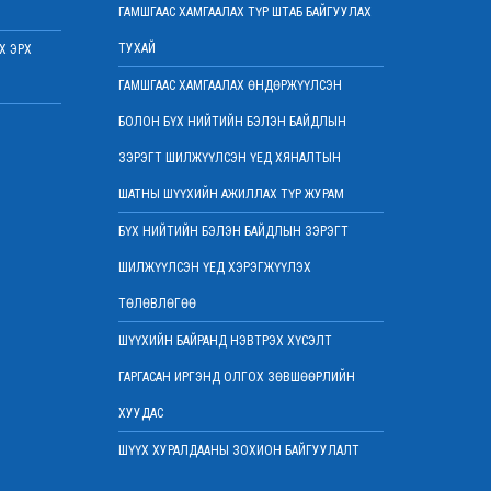
2022 оны 03 сарын 07
ГАМШГААС ХАМГААЛАХ ТҮР ШТАБ БАЙГУУЛАХ
Шүүхийн захиргааны ажилтнуудын дунд
ТУХАЙ
Х ЭРХ
уралдаан зарлалаа
2022 оны 03 сарын 04
ГАМШГААС ХАМГААЛАХ ӨНДӨРЖҮҮЛСЭН
“Цэцэнсхолдинг” ХХК, “Цэцэнс майнинг энд
БОЛОН БҮХ НИЙТИЙН БЭЛЭН БАЙДЛЫН
энержи” ХХК, “Бөөрөлжүүтийн тал” ХХК-
иудын нэхэмжлэлтэй хэргийг хянан
ЗЭРЭГТ ШИЛЖҮҮЛСЭН ҮЕД ХЯНАЛТЫН
хэлэлцлээ
ШАТНЫ ШҮҮХИЙН АЖИЛЛАХ ТҮР ЖУРАМ
2022 оны 03 сарын 01
БҮХ НИЙТИЙН БЭЛЭН БАЙДЛЫН ЗЭРЭГТ
Дээд шүүхийн нийт шүүгчийн хуралдаан
боллоо
ШИЛЖҮҮЛСЭН ҮЕД ХЭРЭГЖҮҮЛЭХ
2022 оны 02 сарын 28
ТӨЛӨВЛӨГӨӨ
Дээд шүүхийн нийт шүүгчийн хуралдаан
болно
ШҮҮХИЙН БАЙРАНД НЭВТРЭХ ХҮСЭЛТ
2022 оны 02 сарын 25
ГАРГАСАН ИРГЭНД ОЛГОХ ЗӨВШӨӨРЛИЙН
“Монголын төр эрх зүй” сэтгүүлд эрдэм
ХУУДАС
шинжилгээний өгүүлэл хүлээн авч байна
2022 оны 02 сарын 17
ШҮҮХ ХУРАЛДААНЫ ЗОХИОН БАЙГУУЛАЛТ
Эрх зүйн туслалцааны асуудлаар мэдээлэл