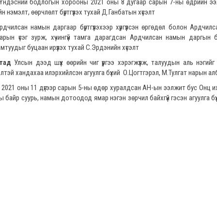
Үндэсний бодлогын хорооны 2021 оны 8 дугаар сарын 7-ны өдрийн ээ
 нэмэлт, өөрчлөлт бүртгүүлэх тухай Д.Ганбатын хүсэлт
дчилсан намын даргаар бүртгүүлэхээр хүргүүлсэн өргөдөл болон Ардчил
н гарын үсэг зурж, хүчингүй тамга дарагдсан Ардчилсан намын даргын б
мтуудыг буцаан ирүүлэх тухай С.Эрдэнийн хүсэлт
тад
Улсын дээд шүүх өөрийн чиг үүргээ хэрэгжүүлж, талуудын аль нэгийг 
лтэй хандахаа илэрхийлсэн агуулга бүхий О.Цогтгэрэл, М.Тулгат нарын ал
д
2021 оны 11 дүгээр сарын 5-ны өдөр хуралдсан АН-ын ээлжит бус Онц и
 байр суурь, намын дотоодод ямар нэгэн зөрчил байхгүй гэсэн агуулга бүх