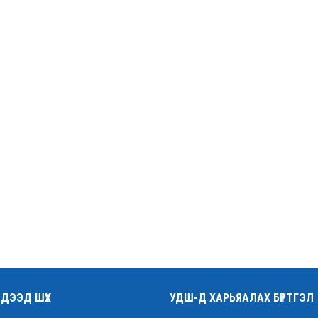
ДЭЭД ШҮҮХ
УДШ-Д ХАРЬЯАЛАХ БҮРТГЭЛ