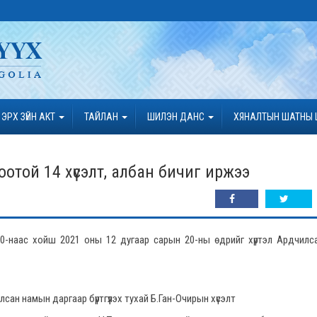
ЭРХ ЗҮЙН АКТ
ТАЙЛАН
ШИЛЭН ДАНС
ХЯНАЛТЫН ШАТНЫ 
отой 14 хүсэлт, албан бичиг иржээ
10-наас хойш 2021 оны 12 дугаар сарын 20-ны өдрийг хүртэл Ардчилс
сан намын даргаар бүртгүүлэх тухай Б.Ган-Очирын хүсэлт