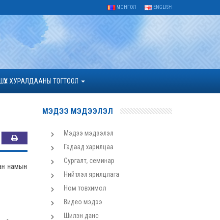
МОНГОЛ
ENGLISH
ШҮҮХ ХУРАЛДААНЫ ТОГТООЛ
МЭДЭЭ МЭДЭЭЛЭЛ
Мэдээ мэдээлэл
Гадаад харилцаа
Сургалт, семинар
ан намын
Нийтлэл ярилцлага
Ном товхимол
Видео мэдээ
Шилэн данс