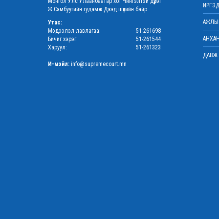
Монгол Улс Улаанбаатар хот Чингэлтэй дүүрэг
ИРГЭД
Ж.Самбуугийн гудамж Дээд шүүхийн байр
АЖЛЫН
Утас:
Мэдээлэл лавлагаа:
51-261698
АНХАН
Бичиг хэрэг:
51-261544
Харуул:
51-261323
ДАВЖ 
И-мэйл:
info@supremecourt.mn