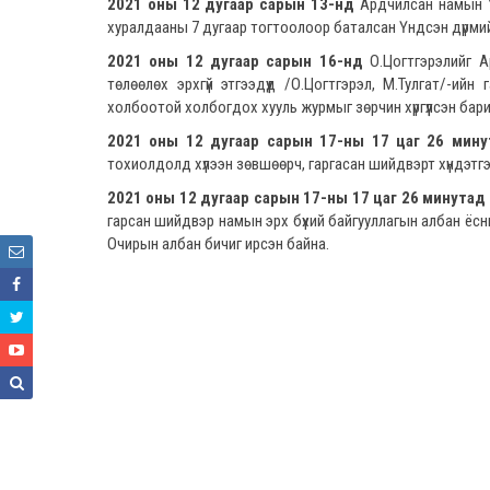
2021 оны 12 дугаар сарын 13-нд
Ардчилсан намын 
хуралдааны 7 дугаар тогтоолоор баталсан Үндсэн дүрмийн
2021 оны 12 дугаар сарын 16-нд
О.Цогтгэрэлийг Ар
төлөөлөх эрхгүй этгээдүүд /О.Цогтгэрэл, М.Тулгат/-ий
холбоотой холбогдох хууль журмыг зөрчин хүргүүлсэн бари
2021 оны 12 дугаар сарын 17-ны 17 цаг 26 мину
тохиолдолд хүлээн зөвшөөрч, гаргасан шийдвэрт хүндэтгэ
2021 оны 12 дугаар сарын 17-ны 17 цаг 26 минута
гарсан шийдвэр намын эрх бүхий байгууллагын албан ёсны
Очирын албан бичиг ирсэн байна.