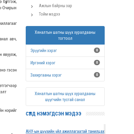
 бүртгэж,
Ажлын байрны зар
ан-Очирын
Тойм мэдээ
жиллагааг
Хяналтын шатны шүүх хуралдааны
тогтоол
анал авч,
Эрүүгийн хэрэг
0
н явуулж,
Иргэний хэрэг
0
энэ гэсэн
Захиргааны хэрэг
0
этгэгчээр
сэлт
Хяналтын шатны шүүх хуралдааны
шүүгчийн тусгай санал
йн нэрийг
СҮҮЛД НЭМЭГДСЭН МЭДЭЭ
АНУ-ын шүүхийн үйл ажиллагаатай танилцах