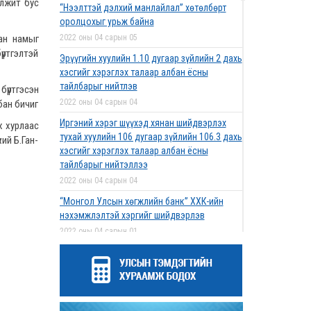
лжит бус
“Нээлттэй дэлхий манлайлал” хөтөлбөрт
оролцохыг урьж байна
сан намыг
2022 оны 04 сарын 05
үртгэлтэй
Эрүүгийн хуулийн 1.10 дугаар зүйлийн 2 дахь
хэсгийг хэрэглэх талаар албан ёсны
тайлбарыг нийтлэв
бүртгэсэн
2022 оны 04 сарын 04
бан бичиг
Иргэний хэрэг шүүхэд хянан шийдвэрлэх
х хурлаас
тухай хуулийн 106 дугаар зүйлийн 106.3 дахь
ий Б.Ган-
хэсгийг хэрэглэх талаар албан ёсны
тайлбарыг нийтэллээ
2022 оны 04 сарын 04
“Монгол Улсын хөгжлийн банк” ХХК-ийн
нэхэмжлэлтэй хэргийг шийдвэрлэв
2022 оны 04 сарын 01
Дээд шүүхийн нийт шүүгчийн хуралдаан
болов
2022 оны 03 сарын 31
Нээлттэй ажлын байрны зар