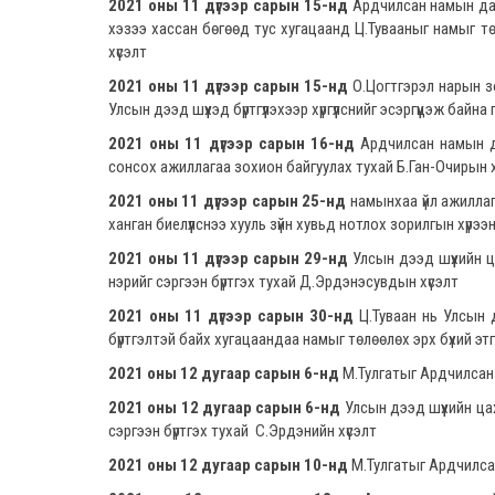
2021 оны 11 дүгээр сарын 15-нд
Ардчилсан намын дарг
хэзээ хассан бөгөөд тус хугацаанд Ц.Тувааныг намыг төл
хүсэлт
2021 оны 11 дүгээр сарын 15-нд
О.Цогтгэрэл нарын з
Улсын дээд шүүхэд бүртгүүлэхээр хүргүүлснийг эсэргүүцэж бай
2021 оны 11 дүгээр сарын 16-нд
Ардчилсан намын да
сонсох ажиллагаа зохион байгуулах тухай Б.Ган-Очирын х
2021 оны 11 дүгээр сарын 25-нд
намынхаа үйл ажиллаг
ханган биелүүлснээ хууль зүйн хувьд нотлох зорилгын хүр
2021 оны 11 дүгээр сарын 29-нд
Улсын дээд шүүхийн 
нэрийг сэргээн бүртгэх тухай Д.Эрдэнэсувдын хүсэлт
2021 оны 11 дүгээр сарын 30-нд
Ц.Туваан нь Улсын 
бүртгэлтэй байх хугацаандаа намыг төлөөлөх эрх бүхий эт
2021 оны 12 дугаар сарын 6-нд
М.Тулгатыг Ардчилсан н
2021 оны 12 дугаар сарын 6-нд
Улсын дээд шүүхийн ц
сэргээн бүртгэх тухай С.Эрдэнийн хүсэлт
2021 оны 12 дугаар сарын 10-нд
М.Тулгатыг Ардчилсан