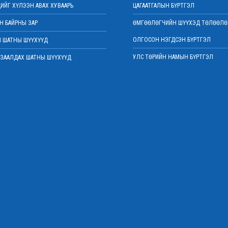
ИЙГ ХҮЛЭЭН АВАХ ХУВААРЬ
ЦАГААТГАЛЫН БҮРТГЭЛ
 БАЙРНЫ ЗАР
ӨМГӨӨЛӨГЧИЙН ШҮҮХЭД ТӨЛӨӨЛӨ
ОЛГОСОН НЭГДСЭН БҮРТГЭЛ
 ШАТНЫ ШҮҮХҮҮД
УЛС ТӨРИЙН НАМЫН БҮРТГЭЛ
ЗААЛДАХ ШАТНЫ ШҮҮХҮҮД