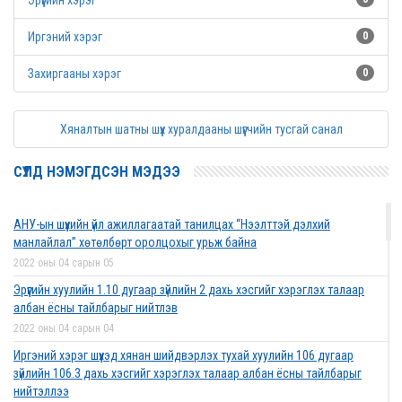
Эрүүгийн хэрэг
Иргэний хэрэг
0
Захиргааны хэрэг
0
Хяналтын шатны шүүх хуралдааны шүүгчийн тусгай санал
СҮҮЛД НЭМЭГДСЭН МЭДЭЭ
АНУ-ын шүүхийн үйл ажиллагаатай танилцах “Нээлттэй дэлхий
манлайлал” хөтөлбөрт оролцохыг урьж байна
2022 оны 04 сарын 05
Эрүүгийн хуулийн 1.10 дугаар зүйлийн 2 дахь хэсгийг хэрэглэх талаар
албан ёсны тайлбарыг нийтлэв
2022 оны 04 сарын 04
Иргэний хэрэг шүүхэд хянан шийдвэрлэх тухай хуулийн 106 дугаар
зүйлийн 106.3 дахь хэсгийг хэрэглэх талаар албан ёсны тайлбарыг
нийтэллээ