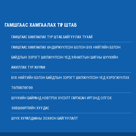
байна
2022 оны 02 сарын 01
Нийт шүүгчийн хуралдаан хойшлогдлоо
ГАМШГААС ХАМГААЛАХ ТҮР ШТАБ
2022 оны 01 сарын 21
ГАМШГААС ХАМГААЛАХ ТҮР ШТАБ БАЙГУУЛАХ ТУХАЙ
МЭДЭГДЭЛ
2022 оны 01 сарын 20
ГАМШГААС ХАМГААЛАХ ӨНДӨРЖҮҮЛСЭН БОЛОН БҮХ НИЙТИЙН БЭЛЭН
Ерөнхий шүүгч Д.Ганзориг Европын Холбооноос Монгол Улсад суугаа
БАЙДЛЫН ЗЭРЭГТ ШИЛЖҮҮЛСЭН ҮЕД ХЯНАЛТЫН ШАТНЫ ШҮҮХИЙН
Элчин сайдтай хамтын ажиллагааны талаар санал солилцов
2022 оны 01 сарын 19
АЖИЛЛАХ ТҮР ЖУРАМ
Үндсэн хуулийн цэцийн гишүүнд нэр дэвшигчийн материал хүлээн авах
БҮХ НИЙТИЙН БЭЛЭН БАЙДЛЫН ЗЭРЭГТ ШИЛЖҮҮЛСЭН ҮЕД ХЭРЭГЖҮҮЛЭХ
тухай
ТӨЛӨВЛӨГӨӨ
2022 оны 01 сарын 19
Улсын дээд шүүхийн дэргэдэх Шүүхийн сургалт, судалгаа, мэдээллийн
ШҮҮХИЙН БАЙРАНД НЭВТРЭХ ХҮСЭЛТ ГАРГАСАН ИРГЭНД ОЛГОХ
хүрээлэн нээлттэй ажлын байр зарлалаа
ЗӨВШӨӨРЛИЙН ХУУДАС
2022 оны 01 сарын 18
ШҮҮХ ХУРАЛДААНЫ ЗОХИОН БАЙГУУЛАЛТ
Дээд шүүхийн нийт шүүгчийн хуралдаан болно
2022 оны 01 сарын 18