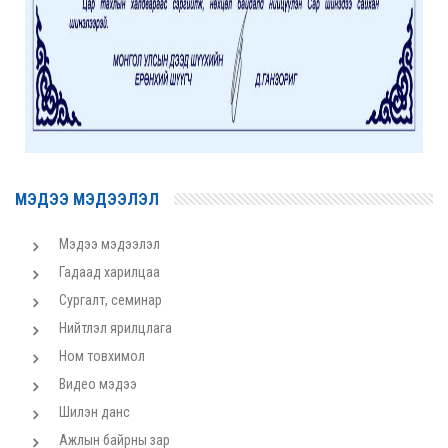
МЭДЭЭ МЭДЭЭЛЭЛ
Мэдээ мэдээлэл
Гадаад харилцаа
Сургалт, семинар
Нийтлэл ярилцлага
Ном товхимол
Видео мэдээ
Шилэн данс
Ажлын байрны зар