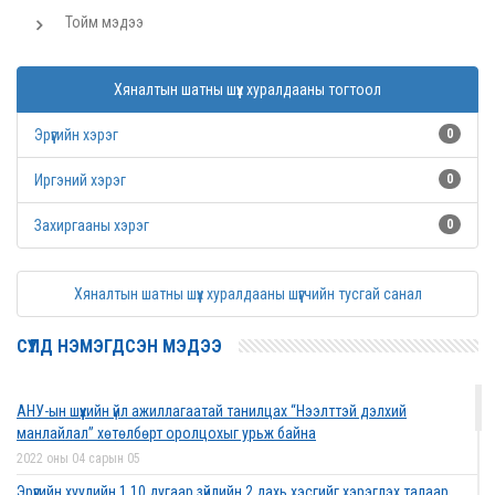
Тойм мэдээ
Хяналтын шатны шүүх хуралдааны тогтоол
Эрүүгийн хэрэг
0
Иргэний хэрэг
0
Захиргааны хэрэг
0
Хяналтын шатны шүүх хуралдааны шүүгчийн тусгай санал
СҮҮЛД НЭМЭГДСЭН МЭДЭЭ
АНУ-ын шүүхийн үйл ажиллагаатай танилцах “Нээлттэй дэлхий
манлайлал” хөтөлбөрт оролцохыг урьж байна
2022 оны 04 сарын 05
Эрүүгийн хуулийн 1.10 дугаар зүйлийн 2 дахь хэсгийг хэрэглэх талаар