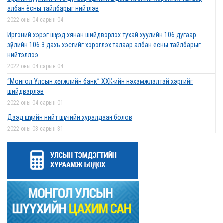
албан ёсны тайлбарыг нийтлэв
2022 оны 04 сарын 04
Иргэний хэрэг шүүхэд хянан шийдвэрлэх тухай хуулийн 106 дугаар
зүйлийн 106.3 дахь хэсгийг хэрэглэх талаар албан ёсны тайлбарыг
нийтэллээ
2022 оны 04 сарын 04
“Монгол Улсын хөгжлийн банк” ХХК-ийн нэхэмжлэлтэй хэргийг
шийдвэрлэв
2022 оны 04 сарын 01
Дээд шүүхийн нийт шүүгчийн хуралдаан болов
2022 оны 03 сарын 31
Нээлттэй ажлын байрны зар
2022 оны 03 сарын 31
Д.Гүрсоронз нарт холбогдох хэргийг хяналтын шатны шүүх хуралдаанаар
хэлэлцүүлэхээс татгалзав
2022 оны 03 сарын 30
Дээд шүүхийн нийт шүүгчийн хуралдаан болно
2022 оны 03 сарын 29