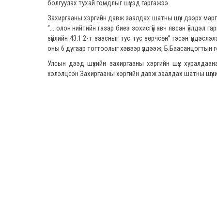
болгуулах тухай гомдлыг шүүхэд гаргажээ.
Захиргааны хэргийн давж заалдах шатны шүүх дээрх мар
“... олон нийтийн газар биеэ зохисгүй авч явсан үйлдэл га
зүйлийн 43.1.2-т заасныг тус тус зөрчсөн” гэсэн үндэ
оны 6 дугаар тогтоолыг хэвээр үлдээж, Б.Баасанцогтын г
Улсын дээд шүүхийн захиргааны хэргийн шүүх хуралда
хэлэлцсэн Захиргааны хэргийн давж заалдах шатны шүүхи