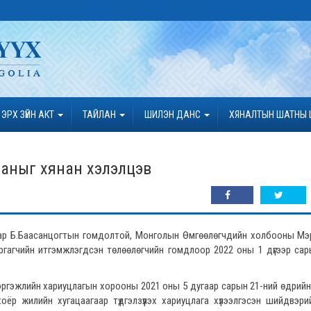
ЭРХ ЗҮЙН АКТ
ТАЙЛАН
ШИЛЭН ДАНС
ХЯНАЛТЫН ШАТНЫ 
аныг хянан хэлэлцэв
анаар Б.Баасанцогтын гомдолтой, Монголын Өмгөөлөгчдийн холбооны М
гагчийн итгэмжлэгдсэн төлөөлөгчийн гомдлоор 2022 оны 1 дүгээр сар
гэжлийн хариуцлагын хорооны 2021 оны 5 дугаар сарын 21-ний өдрийн
ёр жилийн хугацаагаар түдгэлзүүлэх хариуцлага хүлээлгэсэн шийдвэрийг