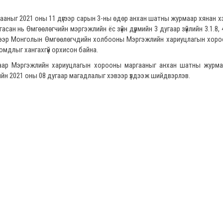
гааныг 2021 оны 11 дүгээр сарын 3-ны өдөр анхан шатны журмаар хянан 
ргасан нь Өмгөөлөгчийн мэргэжлийн ёс зүйн дүрмийн 3 дугаар зүйлийн 3.1.8,
слэлээр Монголын Өмгөөлөгчдийн холбооны Мэргэжлийн хариуцлагын хор
омдлыг хангахгүй орхисон байна.
анаар Мэргэжлийн хариуцлагын хорооны маргааныг анхан шатны журма
йн 2021 оны 08 дугаар магадлалыг хэвээр үлдээж шийдвэрлэв.