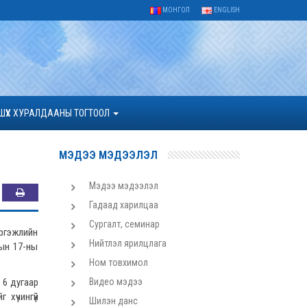
МОНГОЛ
ENGLISH
ШҮҮХ ХУРАЛДААНЫ ТОГТООЛ
МЭДЭЭ МЭДЭЭЛЭЛ
Мэдээ мэдээлэл
Гадаад харилцаа
Сургалт, семинар
эргэжлийн
Нийтлэл ярилцлага
ын 17-ны
Ном товхимол
 6 дугаар
Видео мэдээ
 хүчингүй
Шилэн данс