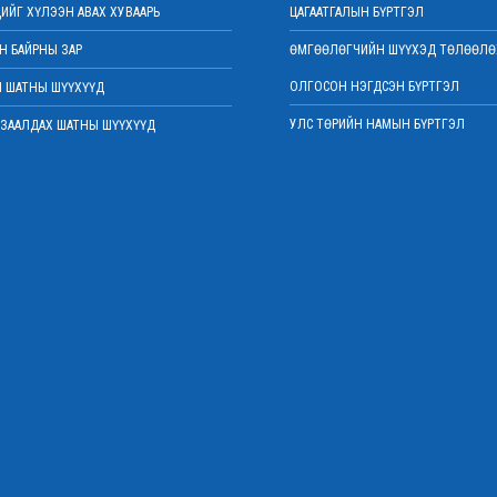
ИЙГ ХҮЛЭЭН АВАХ ХУВААРЬ
ЦАГААТГАЛЫН БҮРТГЭЛ
 БАЙРНЫ ЗАР
ӨМГӨӨЛӨГЧИЙН ШҮҮХЭД ТӨЛӨӨЛӨ
ОЛГОСОН НЭГДСЭН БҮРТГЭЛ
 ШАТНЫ ШҮҮХҮҮД
УЛС ТӨРИЙН НАМЫН БҮРТГЭЛ
ЗААЛДАХ ШАТНЫ ШҮҮХҮҮД