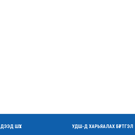
ДЭЭД ШҮҮХ
УДШ-Д ХАРЬЯАЛАХ БҮРТГЭЛ