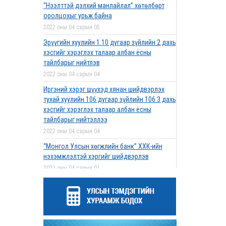
“Нээлттэй дэлхий манлайлал” хөтөлбөрт
оролцохыг урьж байна
2022 оны 04 сарын 05
Эрүүгийн хуулийн 1.10 дугаар зүйлийн 2 дахь
хэсгийг хэрэглэх талаар албан ёсны
тайлбарыг нийтлэв
2022 оны 04 сарын 04
Иргэний хэрэг шүүхэд хянан шийдвэрлэх
тухай хуулийн 106 дугаар зүйлийн 106.3 дахь
хэсгийг хэрэглэх талаар албан ёсны
тайлбарыг нийтэллээ
2022 оны 04 сарын 04
“Монгол Улсын хөгжлийн банк” ХХК-ийн
нэхэмжлэлтэй хэргийг шийдвэрлэв
2022 оны 04 сарын 01
Дээд шүүхийн нийт шүүгчийн хуралдаан
болов
2022 оны 03 сарын 31
Нээлттэй ажлын байрны зар