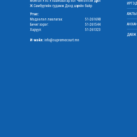
Монгол Улс Улаанбаатар хот Чингэлтэй дүүрэг
ИРГЭД
Ж.Самбуугийн гудамж Дээд шүүхийн байр
АЖЛЫН
Утас:
Мэдээлэл лавлагаа:
51-261698
АНХАН
Бичиг хэрэг:
51-261544
Харуул:
51-261323
ДАВЖ 
И-мэйл:
info@supremecourt.mn