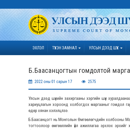
ЭХЛЭЛ
ТҮҮХЭН ЗАМНАЛ
УЛСЫН ДЭЭД ШҮҮХ
Б.Баасанцогтын гомдолтой марга
2022 оны 01 сарын 17
2575
Улсын дээд шүүхийн захиргааны хэргийн шүүх хуралда
хариуцлагын хороонд холбогдох маргааныг гомдол гар
өдөр хянан хэлэлцлээ.
Б.Баасанцогт нь Монголын Өмгөөлөгчдийн холбооны Мэр
тогтоолоор өмгөөллийн үйл ажиллагаа эрхлэх эрхийг хо