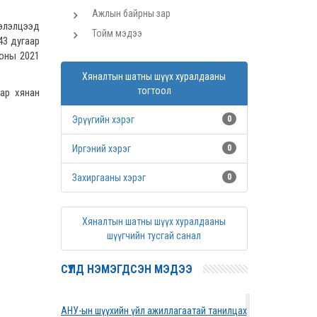
Ажлын байрны зар
хэлэлцээд
Тойм мэдээ
 43 дугаар
ооны 2021
Хяналтын шатны шүүх хуралдааны
тогтоол
ар хянан
Эрүүгийн хэрэг
0
Иргэний хэрэг
0
Захиргааны хэрэг
0
Хяналтын шатны шүүх хуралдааны
шүүгчийн тусгай санал
СҮҮЛД НЭМЭГДСЭН МЭДЭЭ
АНУ-ын шүүхийн үйл ажиллагаатай танилцах