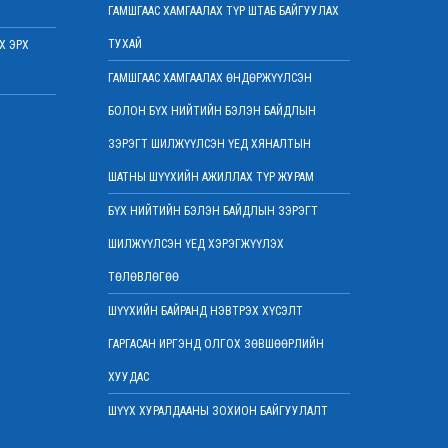
2022 оны 03 сарын 07
ГАМШГААС ХАМГААЛАХ ТҮР ШТАБ БАЙГУУЛАХ
Шүүхийн захиргааны ажилтнуудын дунд
ТУХАЙ
Х ЭРХ
уралдаан зарлалаа
2022 оны 03 сарын 04
ГАМШГААС ХАМГААЛАХ ӨНДӨРЖҮҮЛСЭН
“Цэцэнсхолдинг” ХХК, “Цэцэнс майнинг энд
БОЛОН БҮХ НИЙТИЙН БЭЛЭН БАЙДЛЫН
энержи” ХХК, “Бөөрөлжүүтийн тал” ХХК-
иудын нэхэмжлэлтэй хэргийг хянан
ЗЭРЭГТ ШИЛЖҮҮЛСЭН ҮЕД ХЯНАЛТЫН
хэлэлцлээ
ШАТНЫ ШҮҮХИЙН АЖИЛЛАХ ТҮР ЖУРАМ
2022 оны 03 сарын 01
БҮХ НИЙТИЙН БЭЛЭН БАЙДЛЫН ЗЭРЭГТ
Дээд шүүхийн нийт шүүгчийн хуралдаан
боллоо
ШИЛЖҮҮЛСЭН ҮЕД ХЭРЭГЖҮҮЛЭХ
2022 оны 02 сарын 28
ТӨЛӨВЛӨГӨӨ
Дээд шүүхийн нийт шүүгчийн хуралдаан
болно
ШҮҮХИЙН БАЙРАНД НЭВТРЭХ ХҮСЭЛТ
2022 оны 02 сарын 25
ГАРГАСАН ИРГЭНД ОЛГОХ ЗӨВШӨӨРЛИЙН
“Монголын төр эрх зүй” сэтгүүлд эрдэм
ХУУДАС
шинжилгээний өгүүлэл хүлээн авч байна
2022 оны 02 сарын 17
ШҮҮХ ХУРАЛДААНЫ ЗОХИОН БАЙГУУЛАЛТ
Эрх зүйн туслалцааны асуудлаар мэдээлэл