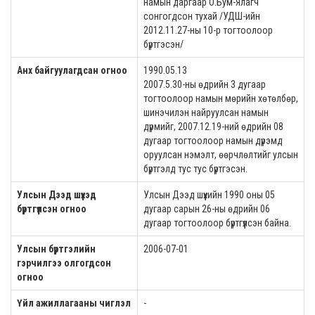
намын даргаар О.Бум-Ялагч
сонгогдсон тухай /УДШ-ийн
2012.11.27-ны 10-р тогтоолоор
бүртгэсэн/
Анх байгуулагдсан огноо
1990.05.13
2007.5.30-ны өдрийн 3 дугаар
тогтоолоор намын мөрийн хөтөлбөр,
шинэчилэн найруулсан намын
дүрмийг, 2007.12.19-ний өдрийн 08
дугаар тогтоолоор намын дүрэмд
оруулсан нэмэлт, өөрчлөлтийг улсын
бүртгэлд тус тус бүртгэсэн.
Улсын Дээд шүүхэд
Улсын Дээд шүүхийн 1990 оны 05
бүртгүүлсэн огноо
дугаар сарын 26-ны өдрийн 06
дугаар тогтоолоор бүртгүүлсэн байна.
Улсын бүртгэлийн
2006-07-01
гэрчилгээ олгогдсон
огноо
Үйл ажиллагааны чиглэл
-