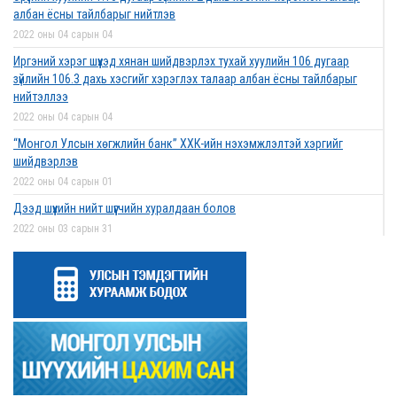
албан ёсны тайлбарыг нийтлэв
2022 оны 04 сарын 04
Иргэний хэрэг шүүхэд хянан шийдвэрлэх тухай хуулийн 106 дугаар
зүйлийн 106.3 дахь хэсгийг хэрэглэх талаар албан ёсны тайлбарыг
нийтэллээ
2022 оны 04 сарын 04
“Монгол Улсын хөгжлийн банк” ХХК-ийн нэхэмжлэлтэй хэргийг
шийдвэрлэв
2022 оны 04 сарын 01
Дээд шүүхийн нийт шүүгчийн хуралдаан болов
2022 оны 03 сарын 31
Нээлттэй ажлын байрны зар
2022 оны 03 сарын 31
Д.Гүрсоронз нарт холбогдох хэргийг хяналтын шатны шүүх хуралдаанаар
хэлэлцүүлэхээс татгалзав
2022 оны 03 сарын 30
Дээд шүүхийн нийт шүүгчийн хуралдаан болно
2022 оны 03 сарын 29