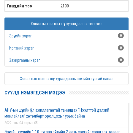
Гишүүдийн тоо
2100
Хяналтын шатны шүүх хуралдааны тогтоол
Эрүүгийн хэрэг
0
Иргэний хэрэг
0
Захиргааны хэрэг
0
Хяналтын шатны шүүх хуралдааны шүүгчийн тусгай санал
СҮҮЛД НЭМЭГДСЭН МЭДЭЭ
АНУ-ын шүүхийн үйл ажиллагаатай танилцах “Нээлттэй дэлхий
манлайлал” хөтөлбөрт оролцохыг урьж байна
2022 оны 04 сарын 05
Эрүүгийн хуулийн 1.10 дугаар зүйлийн 2 дахь хэсгийг хэрэглэх талаар