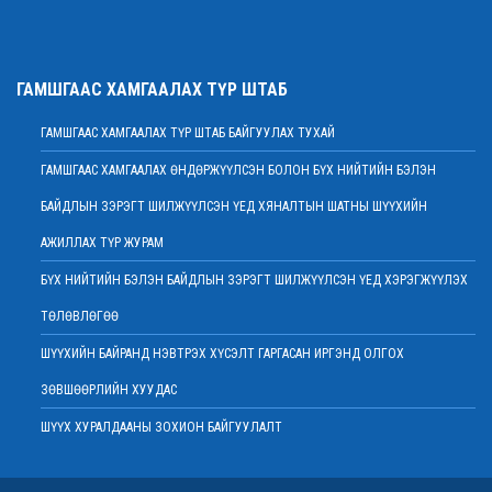
байна
2022 оны 02 сарын 01
Нийт шүүгчийн хуралдаан хойшлогдлоо
ГАМШГААС ХАМГААЛАХ ТҮР ШТАБ
2022 оны 01 сарын 21
ГАМШГААС ХАМГААЛАХ ТҮР ШТАБ БАЙГУУЛАХ ТУХАЙ
МЭДЭГДЭЛ
2022 оны 01 сарын 20
ГАМШГААС ХАМГААЛАХ ӨНДӨРЖҮҮЛСЭН БОЛОН БҮХ НИЙТИЙН БЭЛЭН
Ерөнхий шүүгч Д.Ганзориг Европын Холбооноос Монгол Улсад суугаа
БАЙДЛЫН ЗЭРЭГТ ШИЛЖҮҮЛСЭН ҮЕД ХЯНАЛТЫН ШАТНЫ ШҮҮХИЙН
Элчин сайдтай хамтын ажиллагааны талаар санал солилцов
2022 оны 01 сарын 19
АЖИЛЛАХ ТҮР ЖУРАМ
Үндсэн хуулийн цэцийн гишүүнд нэр дэвшигчийн материал хүлээн авах
БҮХ НИЙТИЙН БЭЛЭН БАЙДЛЫН ЗЭРЭГТ ШИЛЖҮҮЛСЭН ҮЕД ХЭРЭГЖҮҮЛЭХ
тухай
ТӨЛӨВЛӨГӨӨ
2022 оны 01 сарын 19
Улсын дээд шүүхийн дэргэдэх Шүүхийн сургалт, судалгаа, мэдээллийн
ШҮҮХИЙН БАЙРАНД НЭВТРЭХ ХҮСЭЛТ ГАРГАСАН ИРГЭНД ОЛГОХ
хүрээлэн нээлттэй ажлын байр зарлалаа
ЗӨВШӨӨРЛИЙН ХУУДАС
2022 оны 01 сарын 18
ШҮҮХ ХУРАЛДААНЫ ЗОХИОН БАЙГУУЛАЛТ
Дээд шүүхийн нийт шүүгчийн хуралдаан болно
2022 оны 01 сарын 18