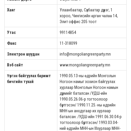
Хаяг
Улаанбаатар, Сүхбаатар дүүрэг, 1
хороо, Чингисийн өргөн чөлөө 14,
Элит оффис 205 тоот
Утас
99114854
Факс
11-318099
Электрон шуудан
info@mongoliangreenparty.mn
Вэб сайт
www.mongoliangreenparty.mn
Үүсгэн байгуулах баримт
1990.05.13-ны өдрийн Монголын
бичгийн тухай
Ногоон намыг зохион байгуулах
хурлаар Монголын Ногоон намын
дүрмийг баталсан /УДШ-ийн
1990.05.26.06-р тогтоолоор
бүртгэсэн/ 1990.11.25.-ны өдрийн
МНН-ын анхдугаар их хурлаар
баталсан. /УДШ-ийн 1991.06.30.04-р
тогтоолоор бүртгэсэн/ 1993.03.04-
ний өдрийн МНН-ын IIIхурлаар МНН-