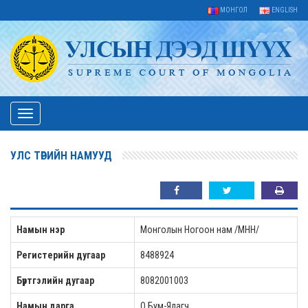
МОНГОЛ
ENGLISH
Toggle
navigation
УЛС ТӨРИЙН НАМУУД
Намын нэр
Монголын Ногоон нам /МНН/
Регистерийн дугаар
8488924
Бүртгэлийн дугаар
8082001003
Намын дарга
О.Бум-Ялагч