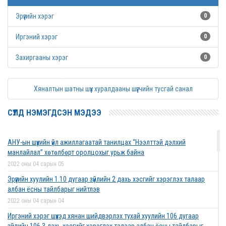
Эрүүгийн хэрэг
0
Иргэний хэрэг
0
Захиргааны хэрэг
0
Хяналтын шатны шүүх хуралдааны шүүгчийн тусгай санал
СҮҮЛД НЭМЭГДСЭН МЭДЭЭ
АНУ-ын шүүхийн үйл ажиллагаатай танилцах “Нээлттэй дэлхий
манлайлал” хөтөлбөрт оролцохыг урьж байна
2022 оны 04 сарын 05
Эрүүгийн хуулийн 1.10 дугаар зүйлийн 2 дахь хэсгийг хэрэглэх талаар
албан ёсны тайлбарыг нийтлэв
2022 оны 04 сарын 04
Иргэний хэрэг шүүхэд хянан шийдвэрлэх тухай хуулийн 106 дугаар