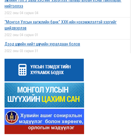
зүйлийн 106.3 дахь хэсгийг хэрэглэх талаар албан ёсны тайлбарыг
нийтэллээ
2022 оны 04 сарын 04
“Монгол Улсын хөгжлийн банк” ХХК-ийн нэхэмжлэлтэй хэргийг
шийдвэрлэв
2022 оны 04 сарын 01
Дээд шүүхийн нийт шүүгчийн хуралдаан болов
2022 оны 03 сарын 31
Нээлттэй ажлын байрны зар
2022 оны 03 сарын 31
Д.Гүрсоронз нарт холбогдох хэргийг хяналтын шатны шүүх хуралдаанаар
хэлэлцүүлэхээс татгалзав
2022 оны 03 сарын 30
Дээд шүүхийн нийт шүүгчийн хуралдаан болно
2022 оны 03 сарын 29
Сургалтын хөтөлбөрийн хороо хуралдлаа
2022 оны 03 сарын 17
Монгол Улсын дээд шүүхийн Тамгын газрын даргаар С.Заяадэлгэрийг