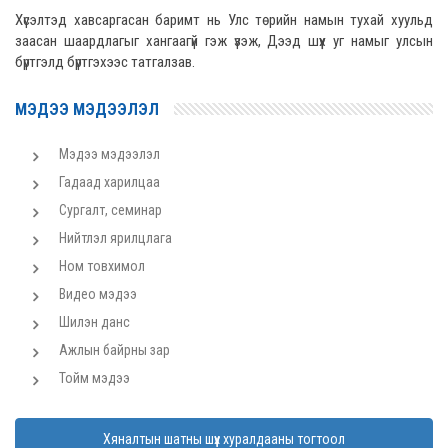
Хүсэлтэд хавсаргасан баримт нь Улс төрийн намын тухай хуульд
заасан шаардлагыг хангаагүй гэж үзэж, Дээд шүүх уг намыг улсын
бүртгэлд бүртгэхээс татгалзав.
МЭДЭЭ МЭДЭЭЛЭЛ
Мэдээ мэдээлэл
Гадаад харилцаа
Сургалт, семинар
Нийтлэл ярилцлага
Ном товхимол
Видео мэдээ
Шилэн данс
Ажлын байрны зар
Тойм мэдээ
Хяналтын шатны шүүх хуралдааны тогтоол