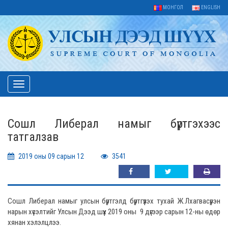
МОНГОЛ
ENGLISH
Toggle
navigation
Сошл Либерал намыг бүртгэхээс
татгалзав
2019 оны 09 сарын 12
3541
Сошл Либерал намыг улсын бүртгэлд бүртгүүлэх тухай Ж.Лхагвасүрэн
нарын хүсэлтийг Улсын Дээд шүүх 2019 оны 9 дүгээр сарын 12-ны өдөр
хянан хэлэлцлээ.