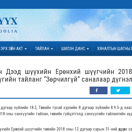
ЭРХ ЗҮЙН АКТ
ТАЙЛАН
ШИЛЭН ДАНС
ХЯНАЛТЫН ШАТНЫ 
ын Дээд шүүхийн Ерөнхий шүүгчийн 201
үгийн тайланг “Зөрчилгүй” саналаар дүгнэл
 дугаар зүйлийн 18.2, Төсвийн тухай хуулийн 8 дугаар зүйлийн 8.9.5-д заа
18 оны санхүүгийн тайлан, төсвийн гүйцэтгэлд санхүүгийн тайлангийн ау
йн Ерөнхий шүүгчийн төсвийн 2018 оны 12 дугаар сарын 31-ний өдрөөрх с