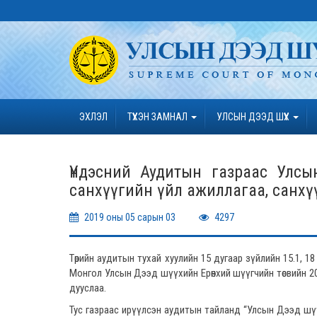
ЭХЛЭЛ
ТҮҮХЭН ЗАМНАЛ
УЛСЫН ДЭЭД ШҮҮХ
Үндэсний Аудитын газраас Улс
санхүүгийн үйл ажиллагаа, санхү
2019 оны 05 сарын 03
4297
Төрийн аудитын тухай хуулийн 15 дугаар зүйлийн 15.1, 18
Монгол Улсын Дээд шүүхийн Ерөнхий шүүгчийн төсвийн 20
дууслаа.
Тус газраас ирүүлсэн аудитын тайланд “Улсын Дээд шүүхи