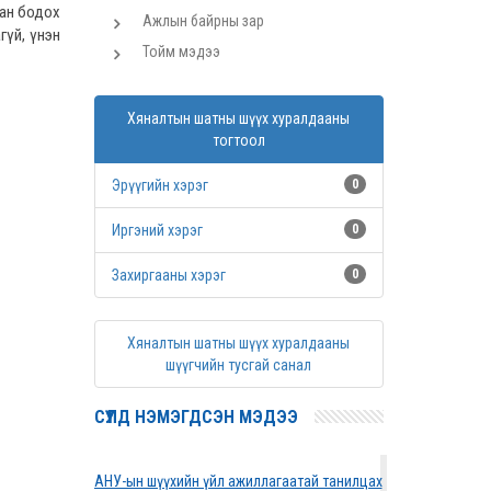
тлан бодох
Ажлын байрны зар
гүй, үнэн
Тойм мэдээ
Хяналтын шатны шүүх хуралдааны
тогтоол
Эрүүгийн хэрэг
0
Иргэний хэрэг
0
Захиргааны хэрэг
0
Хяналтын шатны шүүх хуралдааны
шүүгчийн тусгай санал
СҮҮЛД НЭМЭГДСЭН МЭДЭЭ
АНУ-ын шүүхийн үйл ажиллагаатай танилцах