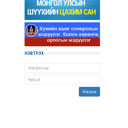
2022 оны 03 сарын 31
Д.Гүрсоронз нарт холбогдох хэргийг
хяналтын шатны шүүх хуралдаанаар
хэлэлцүүлэхээс татгалзав
2022 оны 03 сарын 30
Дээд шүүхийн нийт шүүгчийн хуралдаан
болно
2022 оны 03 сарын 29
НЭВТРЭХ
Сургалтын хөтөлбөрийн хороо хуралдлаа
2022 оны 03 сарын 17
Монгол Улсын дээд шүүхийн Тамгын газрын
даргаар С.Заяадэлгэрийг томиллоо
2022 оны 03 сарын 16
Нэвтрэх
Монгол Улсын дээд шүүхийн нийт шүүгчийн
хуралдаан болов
2022 оны 03 сарын 09
Дээд шүүхийн нийт шүүгчийн хуралдаан
болно