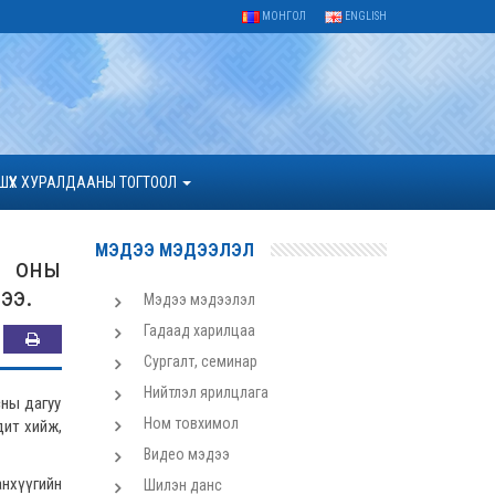
МОНГОЛ
ENGLISH
ШҮҮХ ХУРАЛДААНЫ ТОГТООЛ
МЭДЭЭ МЭДЭЭЛЭЛ
8 оны
ээ.
Мэдээ мэдээлэл
Гадаад харилцаа
Сургалт, семинар
Нийтлэл ярилцлага
сны дагуу
Ном товхимол
дит хийж,
Видео мэдээ
анхүүгийн
Шилэн данс