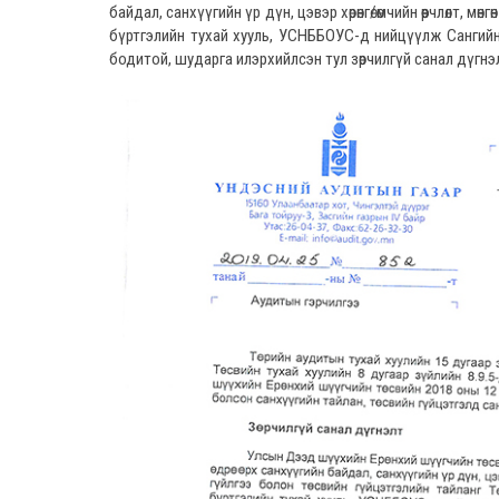
байдал, санхүүгийн үр дүн, цэвэр хөрөнгө/өмчийн өөрчлөлт, м
бүртгэлийн тухай хууль, УСНББОУС-д нийцүүлж Сангийн
бодитой, шударга илэрхийлсэн тул зөрчилгүй санал дүгнэл