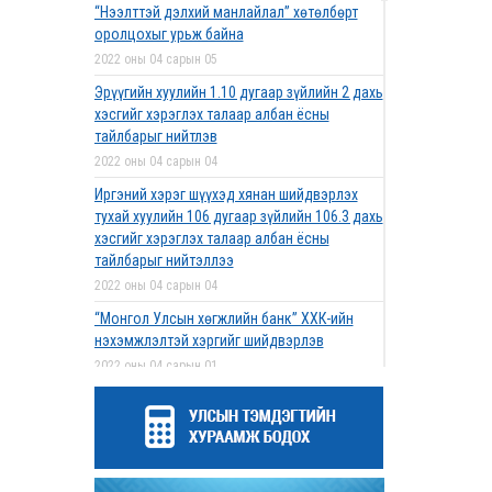
“Нээлттэй дэлхий манлайлал” хөтөлбөрт
оролцохыг урьж байна
2022 оны 04 сарын 05
Эрүүгийн хуулийн 1.10 дугаар зүйлийн 2 дахь
хэсгийг хэрэглэх талаар албан ёсны
тайлбарыг нийтлэв
2022 оны 04 сарын 04
Иргэний хэрэг шүүхэд хянан шийдвэрлэх
тухай хуулийн 106 дугаар зүйлийн 106.3 дахь
хэсгийг хэрэглэх талаар албан ёсны
тайлбарыг нийтэллээ
2022 оны 04 сарын 04
“Монгол Улсын хөгжлийн банк” ХХК-ийн
нэхэмжлэлтэй хэргийг шийдвэрлэв
2022 оны 04 сарын 01
Дээд шүүхийн нийт шүүгчийн хуралдаан
болов
2022 оны 03 сарын 31
Нээлттэй ажлын байрны зар