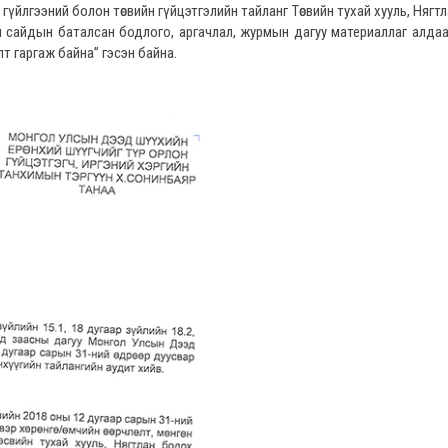
өнгөн гүйлгээний болон төсвийн гүйцэтгэлийн тайланг Төсвийн тухай хууль, Няг
 сайдын баталсан бодлого, аргачлал, журмын дагуу материаллаг алдаа
т гаргаж байна” гэсэн байна.