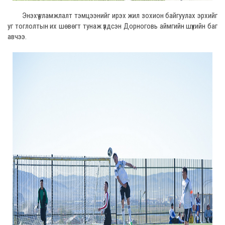
Энэхүү уламжлалт тэмцээнийг ирэх жил зохион байгуулах эрхийг
уг тоглолтын их шөвөгт тунаж үлдсэн Дорноговь аймгийн шүүхийн баг
авчээ.