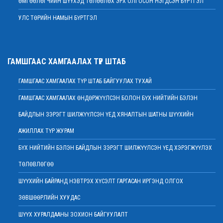
ӨМГӨӨЛӨГЧИЙН ШҮҮХЭД ТӨЛӨӨЛӨХ ЭРХ ОЛГОСОН НЭГДСЭН БҮРТГЭЛ
2022 оны 02 сарын 01
УЛС ТӨРИЙН НАМЫН БҮРТГЭЛ
Дээд шүүхийн Тамгын газрын ажилтнуудын 82 хувь нь ХАСХОМ мэдүүлээд
байна
2022 оны 02 сарын 01
Нийт шүүгчийн хуралдаан хойшлогдлоо
ГАМШГААС ХАМГААЛАХ ТҮР ШТАБ
2022 оны 01 сарын 21
ГАМШГААС ХАМГААЛАХ ТҮР ШТАБ БАЙГУУЛАХ ТУХАЙ
МЭДЭГДЭЛ
2022 оны 01 сарын 20
ГАМШГААС ХАМГААЛАХ ӨНДӨРЖҮҮЛСЭН БОЛОН БҮХ НИЙТИЙН БЭЛЭН
Ерөнхий шүүгч Д.Ганзориг Европын Холбооноос Монгол Улсад суугаа
БАЙДЛЫН ЗЭРЭГТ ШИЛЖҮҮЛСЭН ҮЕД ХЯНАЛТЫН ШАТНЫ ШҮҮХИЙН
Элчин сайдтай хамтын ажиллагааны талаар санал солилцов
2022 оны 01 сарын 19
АЖИЛЛАХ ТҮР ЖУРАМ
Үндсэн хуулийн цэцийн гишүүнд нэр дэвшигчийн материал хүлээн авах
БҮХ НИЙТИЙН БЭЛЭН БАЙДЛЫН ЗЭРЭГТ ШИЛЖҮҮЛСЭН ҮЕД ХЭРЭГЖҮҮЛЭХ
тухай
ТӨЛӨВЛӨГӨӨ
2022 оны 01 сарын 19
Улсын дээд шүүхийн дэргэдэх Шүүхийн сургалт, судалгаа, мэдээллийн
ШҮҮХИЙН БАЙРАНД НЭВТРЭХ ХҮСЭЛТ ГАРГАСАН ИРГЭНД ОЛГОХ
хүрээлэн нээлттэй ажлын байр зарлалаа
ЗӨВШӨӨРЛИЙН ХУУДАС
2022 оны 01 сарын 18
ШҮҮХ ХУРАЛДААНЫ ЗОХИОН БАЙГУУЛАЛТ
Дээд шүүхийн нийт шүүгчийн хуралдаан болно