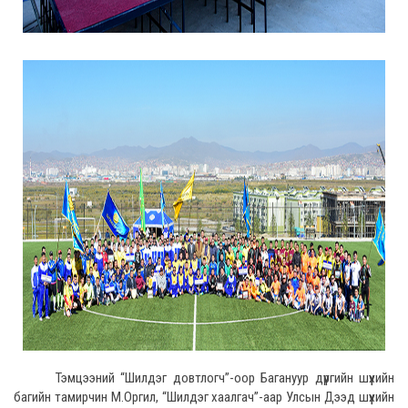
Тэмцээний “Шилдэг довтлогч”-оор Багануур дүүргийн шүүхийн
багийн тамирчин М.Оргил, “Шилдэг хаалгач”-аар Улсын Дээд шүүхийн