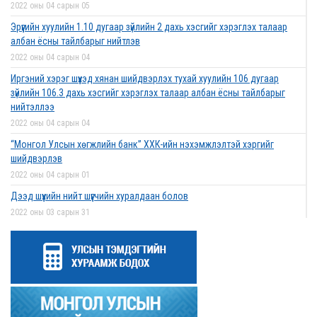
2022 оны 04 сарын 05
Эрүүгийн хуулийн 1.10 дугаар зүйлийн 2 дахь хэсгийг хэрэглэх талаар
албан ёсны тайлбарыг нийтлэв
2022 оны 04 сарын 04
Иргэний хэрэг шүүхэд хянан шийдвэрлэх тухай хуулийн 106 дугаар
зүйлийн 106.3 дахь хэсгийг хэрэглэх талаар албан ёсны тайлбарыг
нийтэллээ
2022 оны 04 сарын 04
“Монгол Улсын хөгжлийн банк” ХХК-ийн нэхэмжлэлтэй хэргийг
шийдвэрлэв
2022 оны 04 сарын 01
Дээд шүүхийн нийт шүүгчийн хуралдаан болов
2022 оны 03 сарын 31
Нээлттэй ажлын байрны зар
2022 оны 03 сарын 31
Д.Гүрсоронз нарт холбогдох хэргийг хяналтын шатны шүүх хуралдаанаар
хэлэлцүүлэхээс татгалзав
2022 оны 03 сарын 30