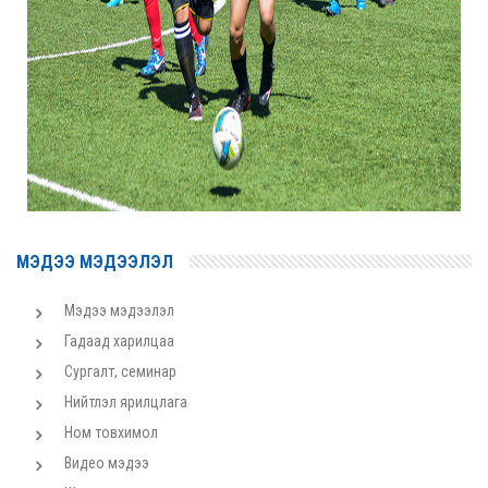
МЭДЭЭ МЭДЭЭЛЭЛ
Мэдээ мэдээлэл
Гадаад харилцаа
Сургалт, семинар
Нийтлэл ярилцлага
Ном товхимол
Видео мэдээ