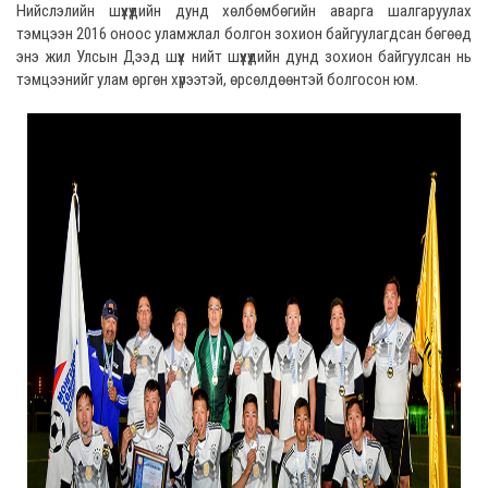
Нийслэлийн шүүхүүдийн дунд хөлбөмбөгийн аварга шалгаруулах
тэмцээн 2016 оноос уламжлал болгон зохион байгуулагдсан бөгөөд
энэ жил Улсын Дээд шүүх нийт шүүхүүдийн дунд зохион байгуулсан нь
тэмцээнийг улам өргөн хүрээтэй, өрсөлдөөнтэй болгосон юм.