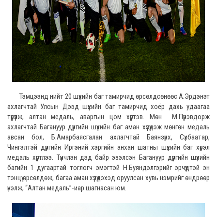
Тэмцээнд нийт 20 шүүхийн баг тамирчид өрсөлдсөнөөс А.Эрдэнэт
ахлагчтай Улсын Дээд шүүхийн баг тамирчид хоёр дахь удаагаа
түрүүлж, алтан медаль, аваргын цом хүртэв. Мөн М.Пүрэвдорж
ахлагчтай Багануур дүүргийн шүүхийн баг аман хүзүүдэж мөнгөн медаль
авсан бол, Б.Амарбаясгалан ахлагчтай Баянзүрх, Сүхбаатар,
Чингэлтэй дүүргийн Иргэний хэргийн анхан шатны шүүхийн баг хүрэл
медаль хүртлээ. Түүнчлэн дэд байр эзэлсэн Багануур дүүргийн шүүхийн
багийн 1 дугаартай тоглогч эмэгтэй Н.Буяндэлгэрийг эрчүүдтэй эн
тэнцүү өрсөлдөж, багаа аман хүзүүдэхэд оруулсан хувь нэмрийг өндрөөр
үнэлж, “Алтан медаль”-иар шагнасан юм.