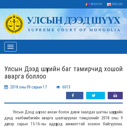
МОНГОЛ
ENGLISH
Toggle
navigation
Улсын Дээд шүүхийн баг тамирчид хошой
аварга боллоо
2018 оны 09 сарын 17
6013
Улсын Дээд шүүхээс анхан болон давж заалдах шатны шүүхүүдийн
дунд хөлбөмбөгийн аварга шалгаруулах тэмцээнийг 2018 оны 9
дүгээр сарын 15-16-ны өдрүүдэд амжилттай зохион байгууллаа.