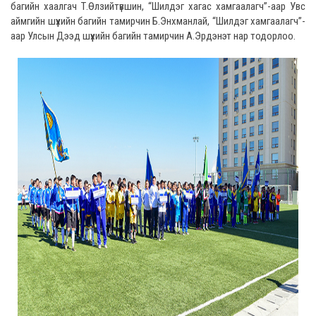
багийн хаалгач Т.Өлзийтүвшин, “Шилдэг хагас хамгаалагч”-аар Увс
аймгийн шүүхийн багийн тамирчин Б.Энхманлай, “Шилдэг хамгаалагч”-
аар Улсын Дээд шүүхийн багийн тамирчин А.Эрдэнэт нар тодорлоо.