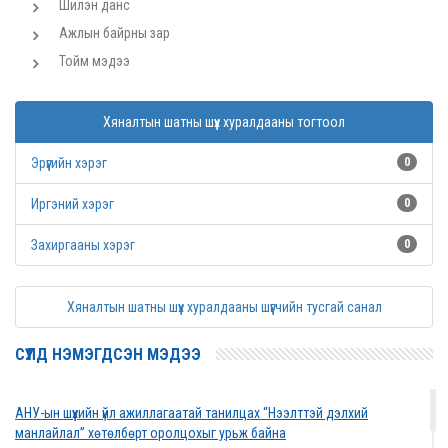
Шилэн данс
Ажлын байрны зар
Тойм мэдээ
Хяналтын шатны шүүх хуралдааны тогтоол
Эрүүгийн хэрэг
0
Иргэний хэрэг
0
Захиргааны хэрэг
0
Хяналтын шатны шүүх хуралдааны шүүгчийн тусгай санал
СҮҮЛД НЭМЭГДСЭН МЭДЭЭ
АНУ-ын шүүхийн үйл ажиллагаатай танилцах “Нээлттэй дэлхий
манлайлал” хөтөлбөрт оролцохыг урьж байна