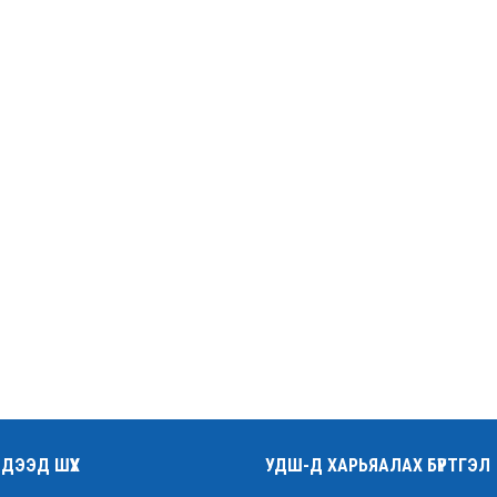
ДЭЭД ШҮҮХ
УДШ-Д ХАРЬЯАЛАХ БҮРТГЭЛ