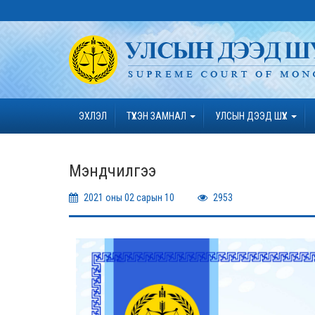
ЭХЛЭЛ
ТҮҮХЭН ЗАМНАЛ
УЛСЫН ДЭЭД ШҮҮХ
Мэндчилгээ
2021 оны 02 сарын 10
2953