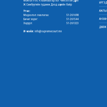
Монгол Улс Улаанбаатар хот Чингэлтэй дүүрэг
ИРГЭД
Ж.Самбуугийн гудамж Дээд шүүхийн байр
АЖЛЫН
Утас:
Мэдээлэл лавлагаа:
51-261698
АНХАН
Бичиг хэрэг:
51-261544
Харуул:
51-261323
ДАВЖ 
И-мэйл:
info@supremecourt.mn