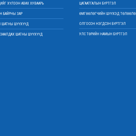
ИЙГ ХҮЛЭЭН АВАХ ХУВААРЬ
ЦАГААТГАЛЫН БҮРТГЭЛ
 БАЙРНЫ ЗАР
ӨМГӨӨЛӨГЧИЙН ШҮҮХЭД ТӨЛӨӨЛӨ
ОЛГОСОН НЭГДСЭН БҮРТГЭЛ
 ШАТНЫ ШҮҮХҮҮД
УЛС ТӨРИЙН НАМЫН БҮРТГЭЛ
ЗААЛДАХ ШАТНЫ ШҮҮХҮҮД