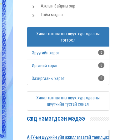
Ажлын байрны зар
Тойм мэдээ
Хяналтын шатны шүүх хуралдааны
тогтоол
Эрүүгийн хэрэг
0
Иргэний хэрэг
0
Захиргааны хэрэг
0
Хяналтын шатны шүүх хуралдааны
шүүгчийн тусгай санал
СҮҮЛД НЭМЭГДСЭН МЭДЭЭ
АНУ-ын шүүхийн үйл ажиллагаатай танилцах