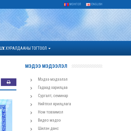
МОНГОЛ
ENGLISH
ШҮҮХ ХУРАЛДААНЫ ТОГТООЛ
МЭДЭЭ МЭДЭЭЛЭЛ
Мэдээ мэдээлэл
Гадаад харилцаа
Сургалт, семинар
Нийтлэл ярилцлага
Ном товхимол
Видео мэдээ
Шилэн данс