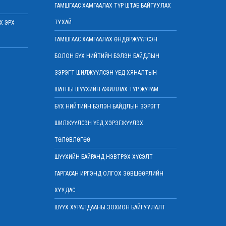
2022 оны 03 сарын 07
ГАМШГААС ХАМГААЛАХ ТҮР ШТАБ БАЙГУУЛАХ
Шүүхийн захиргааны ажилтнуудын дунд
ТУХАЙ
Х ЭРХ
уралдаан зарлалаа
2022 оны 03 сарын 04
ГАМШГААС ХАМГААЛАХ ӨНДӨРЖҮҮЛСЭН
“Цэцэнсхолдинг” ХХК, “Цэцэнс майнинг энд
БОЛОН БҮХ НИЙТИЙН БЭЛЭН БАЙДЛЫН
энержи” ХХК, “Бөөрөлжүүтийн тал” ХХК-
иудын нэхэмжлэлтэй хэргийг хянан
ЗЭРЭГТ ШИЛЖҮҮЛСЭН ҮЕД ХЯНАЛТЫН
хэлэлцлээ
ШАТНЫ ШҮҮХИЙН АЖИЛЛАХ ТҮР ЖУРАМ
2022 оны 03 сарын 01
БҮХ НИЙТИЙН БЭЛЭН БАЙДЛЫН ЗЭРЭГТ
Дээд шүүхийн нийт шүүгчийн хуралдаан
боллоо
ШИЛЖҮҮЛСЭН ҮЕД ХЭРЭГЖҮҮЛЭХ
2022 оны 02 сарын 28
ТӨЛӨВЛӨГӨӨ
Дээд шүүхийн нийт шүүгчийн хуралдаан
болно
ШҮҮХИЙН БАЙРАНД НЭВТРЭХ ХҮСЭЛТ
2022 оны 02 сарын 25
ГАРГАСАН ИРГЭНД ОЛГОХ ЗӨВШӨӨРЛИЙН
“Монголын төр эрх зүй” сэтгүүлд эрдэм
ХУУДАС
шинжилгээний өгүүлэл хүлээн авч байна
2022 оны 02 сарын 17
ШҮҮХ ХУРАЛДААНЫ ЗОХИОН БАЙГУУЛАЛТ
Эрх зүйн туслалцааны асуудлаар мэдээлэл