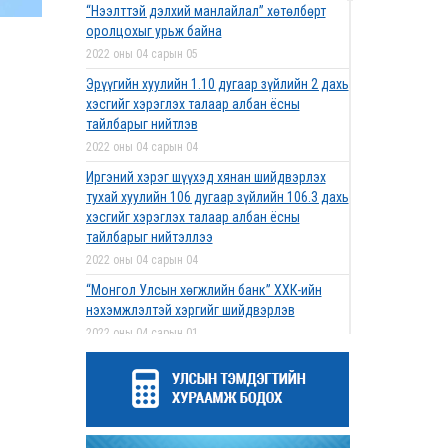
“Нээлттэй дэлхий манлайлал” хөтөлбөрт
оролцохыг урьж байна
2022 оны 04 сарын 05
Эрүүгийн хуулийн 1.10 дугаар зүйлийн 2 дахь
хэсгийг хэрэглэх талаар албан ёсны
тайлбарыг нийтлэв
2022 оны 04 сарын 04
Иргэний хэрэг шүүхэд хянан шийдвэрлэх
тухай хуулийн 106 дугаар зүйлийн 106.3 дахь
хэсгийг хэрэглэх талаар албан ёсны
тайлбарыг нийтэллээ
2022 оны 04 сарын 04
“Монгол Улсын хөгжлийн банк” ХХК-ийн
нэхэмжлэлтэй хэргийг шийдвэрлэв
2022 оны 04 сарын 01
Дээд шүүхийн нийт шүүгчийн хуралдаан
болов
2022 оны 03 сарын 31
Нээлттэй ажлын байрны зар