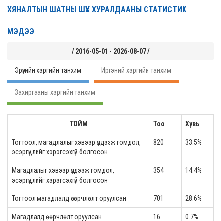
ХЯНАЛТЫН ШАТНЫ ШҮҮХ ХУРАЛДААНЫ СТАТИСТИК
МЭДЭЭ
/ 2016-05-01 - 2026-08-07 /
Эрүүгийн хэргийн танхим
Иргэний хэргийн танхим
Захиргааны хэргийн танхим
ТОЙМ
Тоо
Хувь
Тогтоол, магадлалыг хэвээр үлдээж гомдол,
820
33.5%
эсэргүүцлийг хэрэгсэхгүй болгосон
Магадлалыг хэвээр үлдээж гомдол,
354
14.4%
эсэргүүцлийг хэрэгсэхгүй болгосон
Тогтоол магадлалд өөрчлөлт оруулсан
701
28.6%
Магадлалд өөрчлөлт оруулсан
16
0.7%