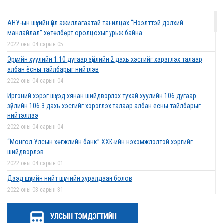
2022 оны 03 сарын 01
АНУ-ын шүүхийн үйл ажиллагаатай танилцах “Нээлттэй дэлхий
Дээд шүүхийн нийт шүүгчийн хуралдаан боллоо
манлайлал” хөтөлбөрт оролцохыг урьж байна
2022 оны 02 сарын 28
2022 оны 04 сарын 05
Эрүүгийн хуулийн 1.10 дугаар зүйлийн 2 дахь хэсгийг хэрэглэх талаар
албан ёсны тайлбарыг нийтлэв
2022 оны 04 сарын 04
Дээд шүүхийн нийт шүүгчийн хуралдаан болно
Иргэний хэрэг шүүхэд хянан шийдвэрлэх тухай хуулийн 106 дугаар
2022 оны 02 сарын 25
зүйлийн 106.3 дахь хэсгийг хэрэглэх талаар албан ёсны тайлбарыг
нийтэллээ
2022 оны 04 сарын 04
“Монголын төр эрх зүй” сэтгүүлд эрдэм
“Монгол Улсын хөгжлийн банк” ХХК-ийн нэхэмжлэлтэй хэргийг
шинжилгээний өгүүлэл хүлээн авч байна
шийдвэрлэв
2022 оны 02 сарын 17
2022 оны 04 сарын 01
Дээд шүүхийн нийт шүүгчийн хуралдаан болов
2022 оны 03 сарын 31
Эрх зүйн туслалцааны асуудлаар мэдээлэл
Нээлттэй ажлын байрны зар
хүргүүллээ
2022 оны 03 сарын 31
2022 оны 02 сарын 17