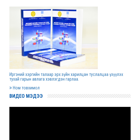
Д.Гүрсоронз нарт холбогдох хэргийг
хяналтын шатны шүүх хуралдаанаар
хэлэлцүүлэхээс татгалзав
2022 оны 03 сарын 30
Дээд шүүхийн нийт шүүгчийн хуралдаан болно
2022 оны 03 сарын 29
Иргэний хэргийн талаар эрх зүйн харилцан туслалцаа үзүүлэх
Сургалтын хөтөлбөрийн хороо хуралдлаа
тухай гарын авлага хэвлэгдэн гарлаа.
2022 оны 03 сарын 17
Ном товхимол
ВИДЕО МЭДЭЭ
Монгол Улсын дээд шүүхийн Тамгын газрын
даргаар С.Заяадэлгэрийг томиллоо
2022 оны 03 сарын 16