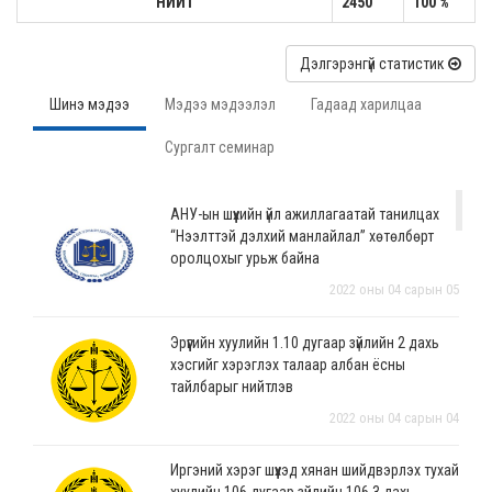
НИЙТ
2450
100 %
Дэлгэрэнгүй статистик
Шинэ мэдээ
Мэдээ мэдээлэл
Гадаад харилцаа
Сургалт семинар
АНУ-ын шүүхийн үйл ажиллагаатай танилцах
“Нээлттэй дэлхий манлайлал” хөтөлбөрт
оролцохыг урьж байна
2022 оны 04 сарын 05
Эрүүгийн хуулийн 1.10 дугаар зүйлийн 2 дахь
хэсгийг хэрэглэх талаар албан ёсны
тайлбарыг нийтлэв
2022 оны 04 сарын 04
Иргэний хэрэг шүүхэд хянан шийдвэрлэх тухай
хуулийн 106 дугаар зүйлийн 106.3 дахь