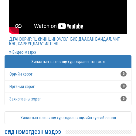
Монгол Улсын дээд шүүхийн нийт шүүгчийн
хуралдаан болов
2022 оны 03 сарын 09
Д.ГАНЗОРИГ: “ШҮҮХИЙН ШИНЭЧЛЭЛ: БИЕ ДААСАН БАЙДАЛ, ЧИГ
ҮҮРЭГ, ХАРИУЦЛАГА” ИЛТГЭЛ
Дээд шүүхийн нийт шүүгчийн хуралдаан болно
Видео мэдээ
2022 оны 03 сарын 07
Хяналтын шатны шүүх хуралдааны тогтоол
Эрүүгийн хэрэг
0
Шүүхийн захиргааны ажилтнуудын дунд
уралдаан зарлалаа
Иргэний хэрэг
0
2022 оны 03 сарын 04
Захиргааны хэрэг
0
“Цэцэнсхолдинг” ХХК, “Цэцэнс майнинг энд
Хяналтын шатны шүүх хуралдааны шүүгчийн тусгай санал
энержи” ХХК, “Бөөрөлжүүтийн тал” ХХК-иудын
нэхэмжлэлтэй хэргийг хянан хэлэлцлээ
СҮҮЛД НЭМЭГДСЭН МЭДЭЭ