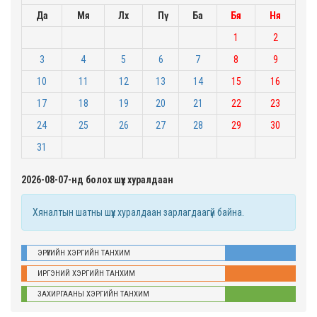
Да
Мя
Лх
Пү
Ба
Бя
Ня
1
2
3
4
5
6
7
8
9
10
11
12
13
14
15
16
17
18
19
20
21
22
23
24
25
26
27
28
29
30
31
2026-08-07-нд болох шүүх хуралдаан
Хяналтын шатны шүүх хуралдаан зарлагдаагүй байна.
ЭРҮҮГИЙН ХЭРГИЙН ТАНХИМ
ИРГЭНИЙ ХЭРГИЙН ТАНХИМ
ЗАХИРГААНЫ ХЭРГИЙН ТАНХИМ