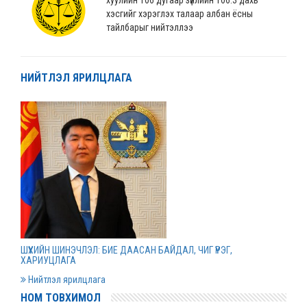
хэсгийг хэрэглэх талаар албан ёсны
тайлбарыг нийтэллээ
2022 оны 04 сарын 04
НИЙТЛЭЛ ЯРИЛЦЛАГА
“Монгол Улсын хөгжлийн банк” ХХК-ийн
нэхэмжлэлтэй хэргийг шийдвэрлэв
2022 оны 04 сарын 01
Дээд шүүхийн нийт шүүгчийн хуралдаан болов
2022 оны 03 сарын 31
Нээлттэй ажлын байрны зар
ШҮҮХИЙН ШИНЭЧЛЭЛ: БИЕ ДААСАН БАЙДАЛ, ЧИГ ҮҮРЭГ,
2022 оны 03 сарын 31
ХАРИУЦЛАГА
Нийтлэл ярилцлага
НОМ ТОВХИМОЛ