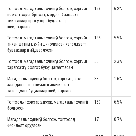
Тогтоол, магадлалыг хүчингүй болгож, хэргийг
153
6.2%
нэмэлт хэрэг бүртгэлт, мөрдөн байцаалт
хийлгэхээр прокурорт буцаахаар
шийдвэрлэсэн
Тогтоол, магадлалыг хүчингүй болгож, хэргийг
135
5.5%
анхан шатны шүүхийн шинэчилсэн хэлэлцүүлэгт
буцаахаар шийдвэрлэсэн
Тогтоол, магадлалыг хүчингүй болгож, хэргийг
56
2.3%
хэрэгсэхгүй болгох буюу цагаатгасан
Магадлалыг хүчингүй болгож, хэргийг давж
38
1.6%
заалдах шатны шүүхийн шинэчилсэн
хэлэлцүүлэгт буцаахаар шийдвэрлэсэн
Тогтоолыг хэвээр үлдээж, магадлалыг хүчингүй
160
6.5%
болгосон
Магадлалыг хүчингүй болгож, тогтоолд
17
0.7%
өөрчлөлт оруулсан