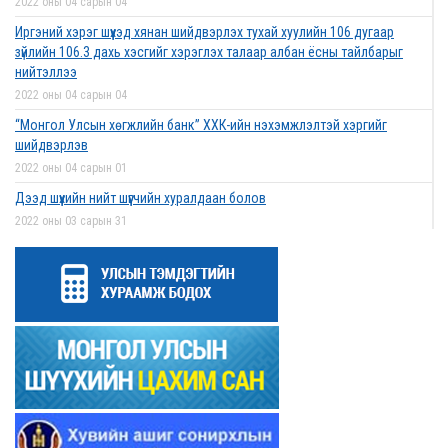
2022 оны 04 сарын 04
Иргэний хэрэг шүүхэд хянан шийдвэрлэх тухай хуулийн 106 дугаар
зүйлийн 106.3 дахь хэсгийг хэрэглэх талаар албан ёсны тайлбарыг
нийтэллээ
2022 оны 04 сарын 04
“Монгол Улсын хөгжлийн банк” ХХК-ийн нэхэмжлэлтэй хэргийг
шийдвэрлэв
2022 оны 04 сарын 01
Дээд шүүхийн нийт шүүгчийн хуралдаан болов
2022 оны 03 сарын 31
Нээлттэй ажлын байрны зар
2022 оны 03 сарын 31
Д.Гүрсоронз нарт холбогдох хэргийг хяналтын шатны шүүх хуралдаанаар
хэлэлцүүлэхээс татгалзав
2022 оны 03 сарын 30
Дээд шүүхийн нийт шүүгчийн хуралдаан болно
2022 оны 03 сарын 29
Сургалтын хөтөлбөрийн хороо хуралдлаа