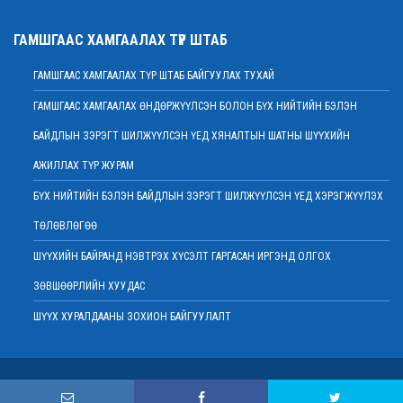
2022 оны 02 сарын 01
Нийт шүүгчийн хуралдаан хойшлогдлоо
ГАМШГААС ХАМГААЛАХ ТҮР ШТАБ
2022 оны 01 сарын 21
ГАМШГААС ХАМГААЛАХ ТҮР ШТАБ БАЙГУУЛАХ ТУХАЙ
МЭДЭГДЭЛ
2022 оны 01 сарын 20
ГАМШГААС ХАМГААЛАХ ӨНДӨРЖҮҮЛСЭН БОЛОН БҮХ НИЙТИЙН БЭЛЭН
Ерөнхий шүүгч Д.Ганзориг Европын Холбооноос Монгол Улсад суугаа
БАЙДЛЫН ЗЭРЭГТ ШИЛЖҮҮЛСЭН ҮЕД ХЯНАЛТЫН ШАТНЫ ШҮҮХИЙН
Элчин сайдтай хамтын ажиллагааны талаар санал солилцов
2022 оны 01 сарын 19
АЖИЛЛАХ ТҮР ЖУРАМ
Үндсэн хуулийн цэцийн гишүүнд нэр дэвшигчийн материал хүлээн авах
БҮХ НИЙТИЙН БЭЛЭН БАЙДЛЫН ЗЭРЭГТ ШИЛЖҮҮЛСЭН ҮЕД ХЭРЭГЖҮҮЛЭХ
тухай
ТӨЛӨВЛӨГӨӨ
2022 оны 01 сарын 19
Улсын дээд шүүхийн дэргэдэх Шүүхийн сургалт, судалгаа, мэдээллийн
ШҮҮХИЙН БАЙРАНД НЭВТРЭХ ХҮСЭЛТ ГАРГАСАН ИРГЭНД ОЛГОХ
хүрээлэн нээлттэй ажлын байр зарлалаа
ЗӨВШӨӨРЛИЙН ХУУДАС
2022 оны 01 сарын 18
ШҮҮХ ХУРАЛДААНЫ ЗОХИОН БАЙГУУЛАЛТ
Дээд шүүхийн нийт шүүгчийн хуралдаан болно
2022 оны 01 сарын 18
Шударга өрсөлдөөн, хэрэглэгчийн төлөө газрын байцаагч нарт
Copyright © 2015 . Монгол Улсын Дээд шүүх
холбогдох хэргийг хянан хэлэлцлээ