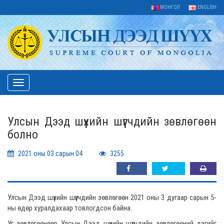
МОНГОЛ
ENGLISH
Toggle
navigation
Улсын Дээд шүүхийн шүүгчдийн зөвлөгөөн
болно
2021 оны 03 сарын 04
3255
Улсын Дээд шүүхийн шүүгчдийн зөвлөгөөн 2021 оны 3 дугаар сарын 5-
ны өдөр хуралдахаар товлогдсон байна.
Уг зөвлөгөөнөөр Улсын Дээд шүүхийн шүүгчдийн зөвлөгөөний дэгийг