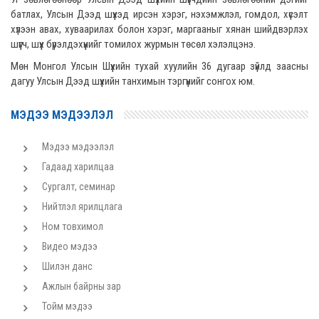
батлах, Улсын Дээд шүүхэд ирсэн хэрэг, нэхэмжлэл, гомдол, хүсэлт
хүлээн авах, хуваарилах болон хэрэг, маргааныг хянан шийдвэрлэх
шүүгч, шүүх бүрэлдэхүүнийг томилох журмын төсөл хэлэлцэнэ.
Мөн Монгол Улсын Шүүхийн тухай хуулийн 36 дугаар зүйлд заасны
дагуу Улсын Дээд шүүхийн танхимын тэргүүнийг сонгох юм.
МЭДЭЭ МЭДЭЭЛЭЛ
Мэдээ мэдээлэл
Гадаад харилцаа
Сургалт, семинар
Нийтлэл ярилцлага
Ном товхимол
Видео мэдээ
Шилэн данс
Ажлын байрны зар
Тойм мэдээ