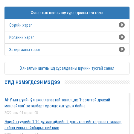
Хяналтын шатны шүүх хуралдааны тогтоол
Эрүүгийн хэрэг
0
Иргэний хэрэг
0
Захиргааны хэрэг
0
Хяналтын шатны шүүх хуралдааны шүүгчийн тусгай санал
СҮҮЛД НЭМЭГДСЭН МЭДЭЭ
АНУ-ын шүүхийн үйл ажиллагаатай танилцах “Нээлттэй дэлхий
манлайлал” хөтөлбөрт оролцохыг урьж байна
2022 оны 04 сарын 05
Эрүүгийн хуулийн 1.10 дугаар зүйлийн 2 дахь хэсгийг хэрэглэх талаар
албан ёсны тайлбарыг нийтлэв