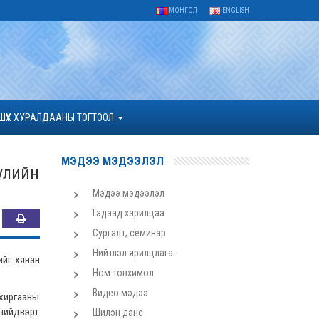
МОНГОЛ
ENGLISH
ШҮҮХ ХУРАЛДААНЫ ТОГТООЛ
МЭДЭЭ МЭДЭЭЛЭЛ
улийн
Мэдээ мэдээлэл
Гадаад харилцаа
Сургалт, семинар
Нийтлэл ярилцлага
ийг хянан
Ном товхимол
.
Видео мэдээ
хиргааны
 шийдвэрт
Шилэн данс