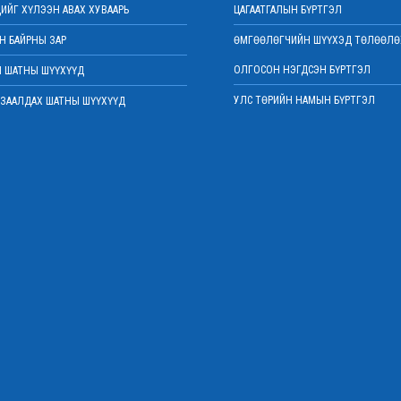
ИЙГ ХҮЛЭЭН АВАХ ХУВААРЬ
ЦАГААТГАЛЫН БҮРТГЭЛ
 БАЙРНЫ ЗАР
ӨМГӨӨЛӨГЧИЙН ШҮҮХЭД ТӨЛӨӨЛӨ
ОЛГОСОН НЭГДСЭН БҮРТГЭЛ
 ШАТНЫ ШҮҮХҮҮД
УЛС ТӨРИЙН НАМЫН БҮРТГЭЛ
ЗААЛДАХ ШАТНЫ ШҮҮХҮҮД