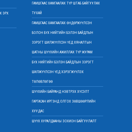
2022 оны 03 сарын 07
ГАМШГААС ХАМГААЛАХ ТҮР ШТАБ БАЙГУУЛАХ
Шүүхийн захиргааны ажилтнуудын дунд
ТУХАЙ
Х ЭРХ
уралдаан зарлалаа
2022 оны 03 сарын 04
ГАМШГААС ХАМГААЛАХ ӨНДӨРЖҮҮЛСЭН
“Цэцэнсхолдинг” ХХК, “Цэцэнс майнинг энд
БОЛОН БҮХ НИЙТИЙН БЭЛЭН БАЙДЛЫН
энержи” ХХК, “Бөөрөлжүүтийн тал” ХХК-
иудын нэхэмжлэлтэй хэргийг хянан
ЗЭРЭГТ ШИЛЖҮҮЛСЭН ҮЕД ХЯНАЛТЫН
хэлэлцлээ
ШАТНЫ ШҮҮХИЙН АЖИЛЛАХ ТҮР ЖУРАМ
2022 оны 03 сарын 01
БҮХ НИЙТИЙН БЭЛЭН БАЙДЛЫН ЗЭРЭГТ
Дээд шүүхийн нийт шүүгчийн хуралдаан
боллоо
ШИЛЖҮҮЛСЭН ҮЕД ХЭРЭГЖҮҮЛЭХ
2022 оны 02 сарын 28
ТӨЛӨВЛӨГӨӨ
Дээд шүүхийн нийт шүүгчийн хуралдаан
болно
ШҮҮХИЙН БАЙРАНД НЭВТРЭХ ХҮСЭЛТ
2022 оны 02 сарын 25
ГАРГАСАН ИРГЭНД ОЛГОХ ЗӨВШӨӨРЛИЙН
“Монголын төр эрх зүй” сэтгүүлд эрдэм
ХУУДАС
шинжилгээний өгүүлэл хүлээн авч байна
2022 оны 02 сарын 17
ШҮҮХ ХУРАЛДААНЫ ЗОХИОН БАЙГУУЛАЛТ
Эрх зүйн туслалцааны асуудлаар мэдээлэл