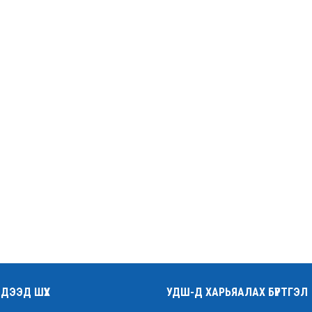
ДЭЭД ШҮҮХ
УДШ-Д ХАРЬЯАЛАХ БҮРТГЭЛ