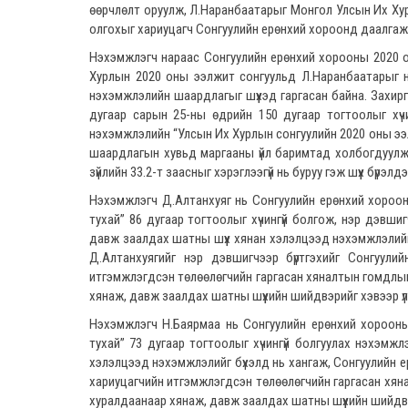
өөрчлөлт оруулж, Л.Наранбаатарыг Монгол Улсын Их Хур
олгохыг хариуцагч Сонгуулийн ерөнхий хороонд даалга
Нэхэмжлэгч нараас Сонгуулийн ерөнхий хорооны 2020 он
Хурлын 2020 оны ээлжит сонгуульд Л.Наранбаатарыг нэ
нэхэмжлэлийн шаардлагыг шүүхэд гаргасан байна. Захир
дугаар сарын 25-ны өдрийн 150 дугаар тогтоолыг хүчи
нэхэмжлэлийн “Улсын Их Хурлын сонгуулийн 2020 оны ээл
шаардлагын хувьд маргааны үйл баримтад холбогдуулж 
зүйлийн 33.2-т заасныг хэрэглээгүй нь буруу гэж шүүх бүрэлд
Нэхэмжлэгч Д.Алтанхуяг нь Сонгуулийн ерөнхий хороон
тухай” 86 дугаар тогтоолыг хүчингүй болгож, нэр дэвш
давж заалдах шатны шүүх хянан хэлэлцээд нэхэмжлэлийг 
Д.Алтанхуягийг нэр дэвшигчээр бүртгэхийг Сонгуули
итгэмжлэгдсэн төлөөлөгчийн гаргасан хяналтын гомдлын
хянаж, давж заалдах шатны шүүхийн шийдвэрийг хэвээр
Нэхэмжлэгч Н.Баярмаа нь Сонгуулийн ерөнхий хорооны
тухай” 73 дугаар тогтоолыг хүчингүй болгуулах нэхэмж
хэлэлцээд нэхэмжлэлийг бүхэлд нь хангаж, Сонгуулийн е
хариуцагчийн итгэмжлэгдсэн төлөөлөгчийн гаргасан хян
хуралдаанаар хянаж, давж заалдах шатны шүүхийн шийдв