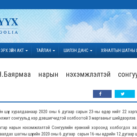
ЭРХ ЗҮЙН АКТ
ТАЙЛАН
ШИЛЭН ДАНС
ХЯНАЛТЫН ШАТНЫ 
 Н.Баярмаа нарын нэхэмжлэлтэй сонгу
 шүүх хуралдаанаар 2020 оны 6 дугаар сарын 23-ны өдөр нийт 22 хэрг
элжит сонгуульд нэр дэвшигчидтэй холбоотой 3 маргааныг шийдвэрлэв
баатар нарын нэхэмжлэлтэй Сонгуулийн ерөнхий хороонд холбогдох за
аалдах шатны шүүхийн 2020 оны 6 дугаар сарын 16-ны өдрийн 12 дугаар