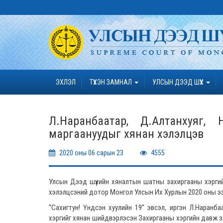
ЭХЛЭЛ
ТҮҮХЭН ЗАМНАЛ
УЛСЫН ДЭЭД ШҮҮХ
Л.Наранбаатар, Д.Алтанхуяг,
маргаануудыг хянан хэлэлцэв
2020 оны 06 сарын 23
4555
Улсын Дээд шүүхийн хяналтын шатны захиргааны хэргийн
хэлэлцсэний дотор Монгол Улсын Их Хурлын 2020 оны э
“Сахигтун! Үндсэн хуулийн 19” эвсэл, иргэн Л.Наран
хэргийг хянан шийдвэрлэсэн Захиргааны хэргийн давж з