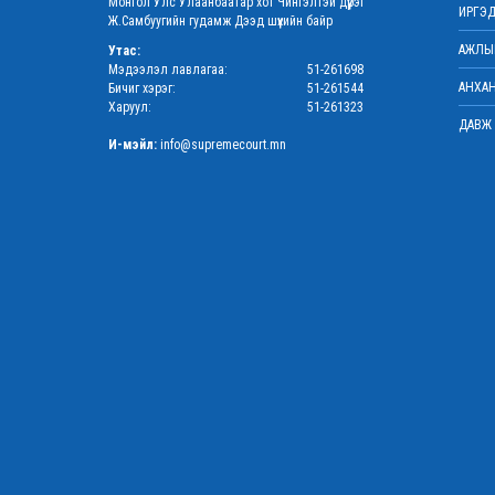
Монгол Улс Улаанбаатар хот Чингэлтэй дүүрэг
ИРГЭД
Ж.Самбуугийн гудамж Дээд шүүхийн байр
АЖЛЫН
Утас:
Мэдээлэл лавлагаа:
51-261698
АНХАН
Бичиг хэрэг:
51-261544
Харуул:
51-261323
ДАВЖ 
И-мэйл:
info@supremecourt.mn