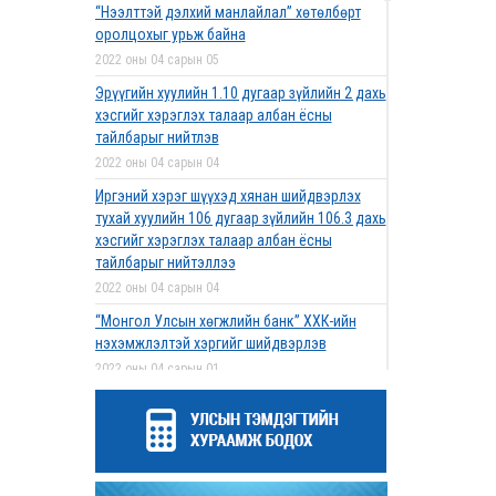
“Нээлттэй дэлхий манлайлал” хөтөлбөрт
оролцохыг урьж байна
2022 оны 04 сарын 05
Эрүүгийн хуулийн 1.10 дугаар зүйлийн 2 дахь
хэсгийг хэрэглэх талаар албан ёсны
тайлбарыг нийтлэв
2022 оны 04 сарын 04
Иргэний хэрэг шүүхэд хянан шийдвэрлэх
тухай хуулийн 106 дугаар зүйлийн 106.3 дахь
хэсгийг хэрэглэх талаар албан ёсны
тайлбарыг нийтэллээ
2022 оны 04 сарын 04
“Монгол Улсын хөгжлийн банк” ХХК-ийн
нэхэмжлэлтэй хэргийг шийдвэрлэв
2022 оны 04 сарын 01
Дээд шүүхийн нийт шүүгчийн хуралдаан
болов
2022 оны 03 сарын 31
Нээлттэй ажлын байрны зар