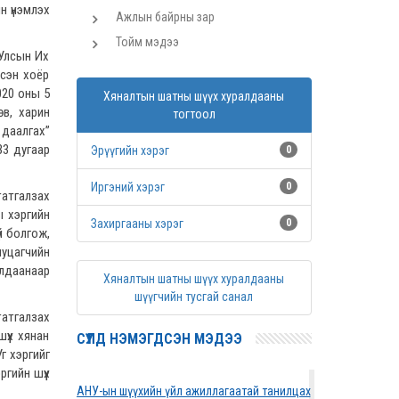
н үнэмлэх
Ажлын байрны зар
Тойм мэдээ
 Улсын Их
ссэн хоёр
020 оны 5
Хяналтын шатны шүүх хуралдааны
өв, харин
тогтоол
 даалгах”
33 дугаар
Эрүүгийн хэрэг
0
Иргэний хэрэг
0
татгалзах
ы хэргийн
Захиргааны хэрэг
0
й болгож,
уцагчийн
алдаанаар
Хяналтын шатны шүүх хуралдааны
шүүгчийн тусгай санал
татгалзах
үүх хянан
СҮҮЛД НЭМЭГДСЭН МЭДЭЭ
г хэргийг
гийн шүүх
АНУ-ын шүүхийн үйл ажиллагаатай танилцах