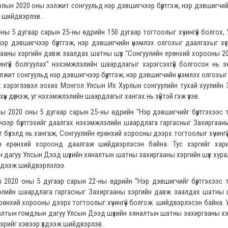
лын 2020 оны ээлжит сонгуульд нэр дэвшигчээр бүртгэж, нэр дэвшигчий
ж шийдвэрлэв.
ы 5 дугаар сарын 25-ны өдрийн 150 дугаар тогтоолыг хүчингүй болгох,
р дэвшигчээр бүртгэж, нэр дэвшигчийн үнэмлэх олгохыг даалгахыг хү
гааны хэргийн давж заалдах шатны шүүх “Сонгуулийн ерөнхий хорооны 2
нгүй болгуулах” нэхэмжлэлийн шаардлагыг хэрэгсэхгүй болгосон нь з
жит сонгуульд нэр дэвшигчээр бүртгэж, нэр дэвшигчийн үнэмлэх олгохыг
хэрэглэвэл зохих Монгол Улсын Их Хурлын сонгуулийн тухай хуулийн 
эхүүн дүгнэж, уг нэхэмжлэлийн шаардлагыг хангах нь зүйтэй гэж үзэв.
ы 2020 оны 5 дугаар сарын 25-ны өдрийн “Нэр дэвшигчийг бүртгэхээс 
игчээр бүртгэхийг даалгах нэхэмжлэлийн шаардлага гаргасныг Захиргаан
бүхэлд нь хангаж, Сонгуулийн ерөнхий хорооны дээрх тогтоолыг хүчингү
йн ерөнхий хороонд даалгаж шийдвэрлэсэн байна. Тус хэргийг хари
 дагуу Улсын Дээд шүүхийн хяналтын шатны захиргааны хэргийн шүүх хур
 үлдээж шийдвэрлэлээ.
 2020 оны 5 дугаар сарын 22-ны өдрийн “Нэр дэвшигчийг бүртгэхээс 
лэлийн шаардлага гаргасныг Захиргааны хэргийн давж заалдах шатны ш
рөнхий хорооны дээрх тогтоолыг хүчингүй болгож шийдвэрлэсэн байна. У
алтын гомдлын дагуу Улсын Дээд шүүхийн хяналтын шатны захиргааны хэр
эрийг хэвээр үлдээж шийдвэрлэв.