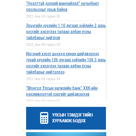
“Нээлттэй дэлхий манлайлал” хөтөлбөрт
оролцохыг урьж байна
2022 оны 04 сарын 05
Эрүүгийн хуулийн 1.10 дугаар зүйлийн 2 дахь
хэсгийг хэрэглэх талаар албан ёсны
тайлбарыг нийтлэв
2022 оны 04 сарын 04
Иргэний хэрэг шүүхэд хянан шийдвэрлэх
тухай хуулийн 106 дугаар зүйлийн 106.3 дахь
хэсгийг хэрэглэх талаар албан ёсны
тайлбарыг нийтэллээ
2022 оны 04 сарын 04
“Монгол Улсын хөгжлийн банк” ХХК-ийн
нэхэмжлэлтэй хэргийг шийдвэрлэв
2022 оны 04 сарын 01
Дээд шүүхийн нийт шүүгчийн хуралдаан
болов
2022 оны 03 сарын 31
Нээлттэй ажлын байрны зар