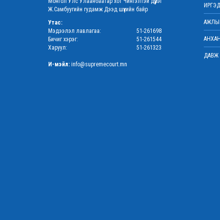
Монгол Улс Улаанбаатар хот Чингэлтэй дүүрэг
ИРГЭД
Ж.Самбуугийн гудамж Дээд шүүхийн байр
АЖЛЫН
Утас:
Мэдээлэл лавлагаа:
51-261698
АНХАН
Бичиг хэрэг:
51-261544
Харуул:
51-261323
ДАВЖ 
И-мэйл:
info@supremecourt.mn