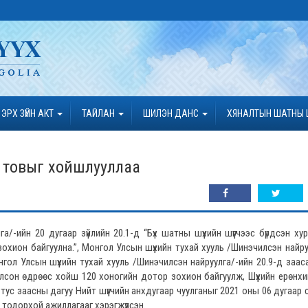
ЭРХ ЗҮЙН АКТ
ТАЙЛАН
ШИЛЭН ДАНС
ХЯНАЛТЫН ШАТНЫ 
ы товыг хойшлууллаа
/-ийн 20 дугаар зүйлийн 20.1-д “Бүх шатны шүүхийн шүүгчээс бүрдсэн ху
зохион байгуулна.”, Монгол Улсын шүүхийн тухай хууль /Шинэчилсэн найру
нгол Улсын шүүхийн тухай хууль /Шинэчилсэн найруулга/-ийн 20.9-д заа
болсон өдрөөс хойш 120 хоногийн дотор зохион байгуулж, Шүүхийн ерөнхи
ус тус заасны дагуу Нийт шүүгчийн анхдугаар чуулганыг 2021 оны 06 дугаар 
тодорхой ажиллагааг хэрэгжүүлсэн.