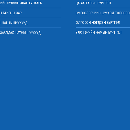
ИЙГ ХҮЛЭЭН АВАХ ХУВААРЬ
ЦАГААТГАЛЫН БҮРТГЭЛ
 БАЙРНЫ ЗАР
ӨМГӨӨЛӨГЧИЙН ШҮҮХЭД ТӨЛӨӨЛӨ
ОЛГОСОН НЭГДСЭН БҮРТГЭЛ
 ШАТНЫ ШҮҮХҮҮД
УЛС ТӨРИЙН НАМЫН БҮРТГЭЛ
ЗААЛДАХ ШАТНЫ ШҮҮХҮҮД