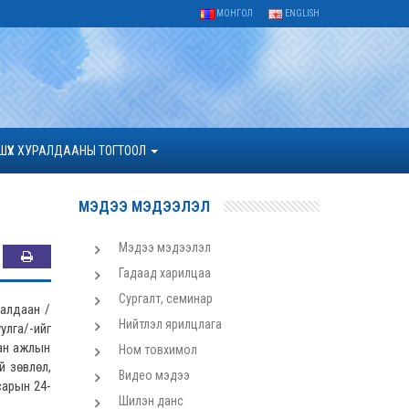
МОНГОЛ
ENGLISH
ШҮҮХ ХУРАЛДААНЫ ТОГТООЛ
МЭДЭЭ МЭДЭЭЛЭЛ
Мэдээ мэдээлэл
Гадаад харилцаа
Сургалт, семинар
ралдаан /
Нийтлэл ярилцлага
улга/-ийг
сан ажлын
Ном товхимол
й зөвлөл,
Видео мэдээ
сарын 24-
Шилэн данс