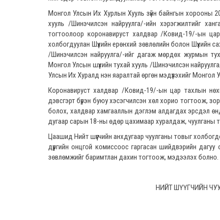
Монгол Улсын Их Хурлын Хууль зүйн байнгын хорооны 20
хууль /Шинэчилсэн найруулга/-ийн хэрэгжилтийг хан
тогтоолоор коронавируст халдвар /Ковид-19/-ын цар
холбогдуулан Шүүхийн ерөнхий зөвлөлийн болон Шүүхийн с
/Шинэчилсэн найруулга/-ийг дагаж мөрдөх журмын тух
Монгол Улсын шүүхийн тухай хууль /Шинэчилсэн найруулг
Улсын Их Хуралд нэн яаралтай өргөн мэдүүлэхийг Монгол 
Коронавируст халдвар /Ковид-19/-ын цар тахлын нөхц
дэвсгэрт бүрэн буюу хэсэгчилсэн хөл хорио тогтоож, зо
болох, халдвар хамгааллын дэглэм алдагдах эрсдэл өндө
дугаар сарын 18-ны өдөр цахимаар хуралдаж, чуулганы т
Цаашид Нийт шүүгчийн анхдугаар чуулганы товыг холбогдо
дүүргийн онцгой комиссоос гаргасан шийдвэрийн дагуу 
зөвлөмжийг баримтлан дахин тогтоож, мэдээлэх болно.
НИЙТ ШҮҮГЧИЙН ЧУ