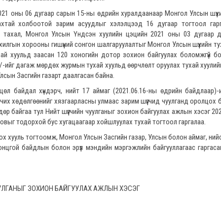
21 оны 06 дугаар сарын 15-ны өдрийн хуралдаанаар Монгол Улсын шүүх
гахтай холбоотой зарим асуудлыг хэлэлцээд 16 дугаар тогтоол гарг
 тахал, Монгол Улсын Үндсэн хуулийн цэцийн 2021 оны 03 дугаар дү
ахилгын хорооны гишүүний сонгон шалгаруулалтыг Монгол Улсын шүүхийн ту
ай хуульд заасан 120 хоногийн дотор зохион байгуулах боломжгүй бо
а/-ийг дагаж мөрдөх журмын тухай хуульд өөрчлөлт оруулах тухай хуулий
Улсын Засгийн газарт даалгасан байна.
өл байдал хүндэрч, нийт 17 аймаг (2021.06.16-ны өдрийн байдлаар)-
рчих хөдөлгөөнийг хязгаарласны улмаас зарим шүүгчид чуулганд оролцох 
р байгаа тул Нийт шүүгчийн чуулганыг зохион байгуулах ажлын хэсэг 20
овыг тодорхой бус хугацаагаар хойшлуулах тухай тогтоол гаргалаа.
х хууль тогтоомж, Монгол Улсын Засгийн газар, Улсын болон аймаг, нийс
онцгой байдлын болон эрүүл мэндийн мэргэжлийн байгууллагаас гаргаса
УЛГАНЫГ ЗОХИОН БАЙГУУЛАХ АЖЛЫН ХЭСЭГ