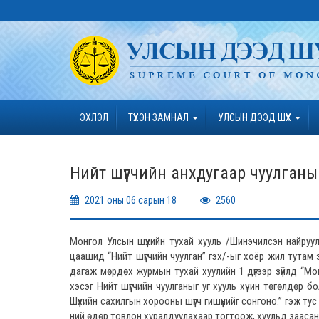
ЭХЛЭЛ
ТҮҮХЭН ЗАМНАЛ
УЛСЫН ДЭЭД ШҮҮХ
Нийт шүүгчийн анхдугаар чуулган
2021 оны 06 сарын 18
2560
Монгол Улсын шүүхийн тухай хууль /Шинэчилсэн найруулга
цаашид “Нийт шүүгчийн чуулган” гэх/-ыг хоёр жил тутам 
дагаж мөрдөх журмын тухай хуулийн 1 дүгээр зүйлд “Мо
хэсэг Нийт шүүгчийн чуулганыг уг хууль хүчин төгөлдөр 
Шүүхийн сахилгын хорооны шүүгч гишүүнийг сонгоно.” гэж т
ний өдөр товлон хуралдуулахаар тогтоож, хуульд заасан 