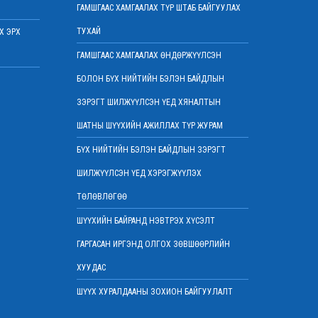
2022 оны 03 сарын 07
ГАМШГААС ХАМГААЛАХ ТҮР ШТАБ БАЙГУУЛАХ
Шүүхийн захиргааны ажилтнуудын дунд
ТУХАЙ
Х ЭРХ
уралдаан зарлалаа
2022 оны 03 сарын 04
ГАМШГААС ХАМГААЛАХ ӨНДӨРЖҮҮЛСЭН
“Цэцэнсхолдинг” ХХК, “Цэцэнс майнинг энд
БОЛОН БҮХ НИЙТИЙН БЭЛЭН БАЙДЛЫН
энержи” ХХК, “Бөөрөлжүүтийн тал” ХХК-
иудын нэхэмжлэлтэй хэргийг хянан
ЗЭРЭГТ ШИЛЖҮҮЛСЭН ҮЕД ХЯНАЛТЫН
хэлэлцлээ
ШАТНЫ ШҮҮХИЙН АЖИЛЛАХ ТҮР ЖУРАМ
2022 оны 03 сарын 01
БҮХ НИЙТИЙН БЭЛЭН БАЙДЛЫН ЗЭРЭГТ
Дээд шүүхийн нийт шүүгчийн хуралдаан
боллоо
ШИЛЖҮҮЛСЭН ҮЕД ХЭРЭГЖҮҮЛЭХ
2022 оны 02 сарын 28
ТӨЛӨВЛӨГӨӨ
Дээд шүүхийн нийт шүүгчийн хуралдаан
болно
ШҮҮХИЙН БАЙРАНД НЭВТРЭХ ХҮСЭЛТ
2022 оны 02 сарын 25
ГАРГАСАН ИРГЭНД ОЛГОХ ЗӨВШӨӨРЛИЙН
“Монголын төр эрх зүй” сэтгүүлд эрдэм
ХУУДАС
шинжилгээний өгүүлэл хүлээн авч байна
2022 оны 02 сарын 17
ШҮҮХ ХУРАЛДААНЫ ЗОХИОН БАЙГУУЛАЛТ
Эрх зүйн туслалцааны асуудлаар мэдээлэл