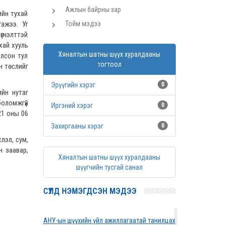
Ажлын байрны зар
ийн тухай
ажээ. Уг
Тойм мэдээ
гнэлттэй
хай хууль
Хяналтын шатны шүүх хуралдааны
лсон тул
тогтоол
н төслийг
Эрүүгийн хэрэг
0
ийн нутаг
боломжгүй
Иргэний хэрэг
0
21 оны 06
Захиргааны хэрэг
0
лэл, сум,
н заавар,
Хяналтын шатны шүүх хуралдааны
шүүгчийн тусгай санал
СҮҮЛД НЭМЭГДСЭН МЭДЭЭ
АНУ-ын шүүхийн үйл ажиллагаатай танилцах