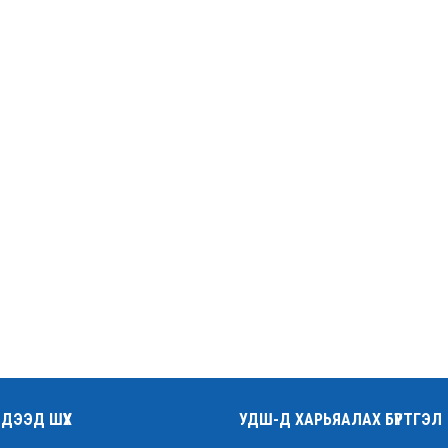
ДЭЭД ШҮҮХ
УДШ-Д ХАРЬЯАЛАХ БҮРТГЭЛ