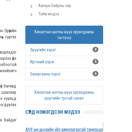
Ажлын байрны зар
Тойм мэдээ
 Эрүүгийн
Хяналтын шатны шүүх хуралдааны
үн сургах
тогтоол
Эрүүгийн хэрэг
0
йдвэрлэдэг
эрлэх үйл
Иргэний хэрэг
0
холбоотой
өнхийлөгч
Захиргааны хэрэг
0
үй бөгөөд
ч цаазаар
Хяналтын шатны шүүх хуралдааны
ял хуульд
шүүгчийн тусгай санал
ногдуулах
СҮҮЛД НЭМЭГДСЭН МЭДЭЭ
ан байдаг
АНУ-ын шүүхийн үйл ажиллагаатай танилцах