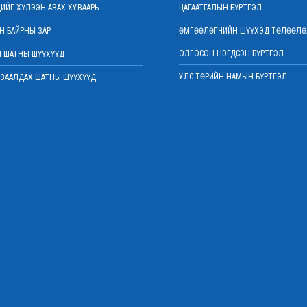
ИЙГ ХҮЛЭЭН АВАХ ХУВААРЬ
ЦАГААТГАЛЫН БҮРТГЭЛ
 БАЙРНЫ ЗАР
ӨМГӨӨЛӨГЧИЙН ШҮҮХЭД ТӨЛӨӨЛӨ
ОЛГОСОН НЭГДСЭН БҮРТГЭЛ
 ШАТНЫ ШҮҮХҮҮД
УЛС ТӨРИЙН НАМЫН БҮРТГЭЛ
ЗААЛДАХ ШАТНЫ ШҮҮХҮҮД