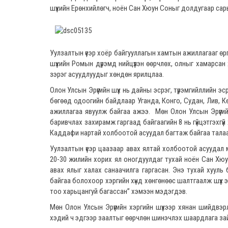
шүүхийн Ерөнхийлөгч, ноён Сан Хюун Соныг долдугаар сары
Уулзалтын үеэр хоёр байгууллагын хамтын ажиллагааг өрг
шүүхийн Ромын дүрэмд нийцүүлэн өөрчлөх, олныг хамарсан
зэрэг асуудлуудыг хөндөн ярилцлаа.
Олон Улсын Эрүүгийн шүүх нь дайны эсрэг, түрэмгийллийн эс
бөгөөд одоогийн байдлаар Уганда, Конго, Судан, Лив, К
ажиллагаа явуулж байгаа ажээ. Мөн Олон Улсын Эрүүгийн
баривчлах захирамж гаргаад байгаагийн 8 нь гүйцэтгэхгү
Каддафи нартай холбоотой асуудал багтаж байгаа талаа
Уулзалтын үеэр цаазаар авах ялтай холбоотой асуудал мө
20-30 жилийн хорих ял оногдуулдаг тухай ноён Сан Хюу
авах ялыг халах санаачилга гаргасан. Энэ тухай хуул
байгаа болохоор хэргийн хүнд хөнгөнөөс шалтгаалж шүүх
тоо харьцангуй багассан” хэмээн мэдэгдэв.
Мөн Олон Улсын Эрүүгийн хэргийн шүүхээр хянан шийдвэр
хэдий ч эдгээр заалтыг өөрчлөн шинэчлэх шаардлага зай