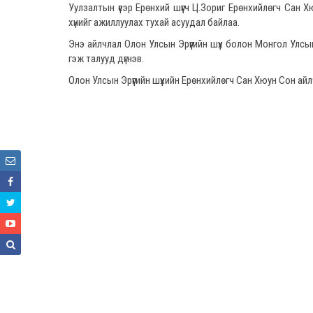
Уулзалтын үеэр Ерөнхий шүүгч Ц.Зориг Ерөнхийлөгч Сан Хю
хүнийг ажиллуулах тухай асуудал байлаа.
Энэ айлчлал Олон Улсын Эрүүгийн шүүх болон Монгол Улсын
гэж талууд дүгнэв.
Олон Улсын Эрүүгийн шүүхийн Ерөнхийлөгч Сан Хюун Сон 