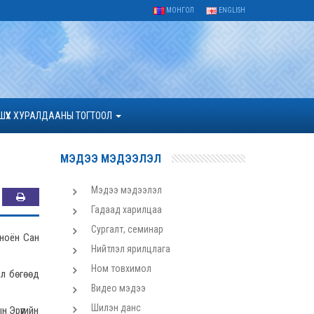
МОНГОЛ
ENGLISH
ШҮҮХ ХУРАЛДААНЫ ТОГТООЛ
МЭДЭЭ МЭДЭЭЛЭЛ
Мэдээ мэдээлэл
Гадаад харилцаа
Сургалт, семинар
 ноён Сан
Нийтлэл ярилцлага
Ном товхимол
ал бөгөөд
Видео мэдээ
Шилэн данс
 Эрүүгийн