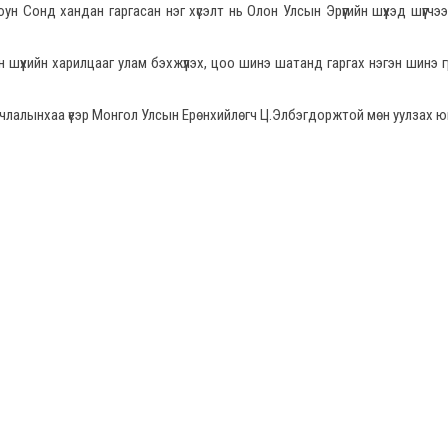
ун Сонд хандан гаргасан нэг хүсэлт нь Олон Улсын Эрүүгийн шүүхэд шүүгчэ
 шүүхийн харилцааг улам бэхжүүлэх, цоо шинэ шатанд гаргах нэгэн шинэ гү
айлчлалынхаа үеэр Монгол Улсын Ерөнхийлөгч Ц.Элбэгдоржтой мөн уулзах 