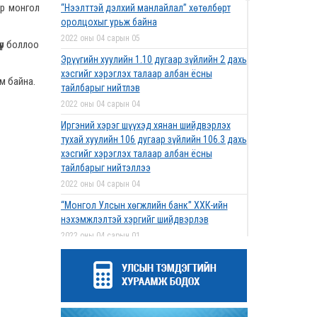
эр монгол
“Нээлттэй дэлхий манлайлал” хөтөлбөрт
оролцохыг урьж байна
2022 оны 04 сарын 05
үр боллоо
Эрүүгийн хуулийн 1.10 дугаар зүйлийн 2 дахь
хэсгийг хэрэглэх талаар албан ёсны
юм байна.
тайлбарыг нийтлэв
2022 оны 04 сарын 04
Иргэний хэрэг шүүхэд хянан шийдвэрлэх
тухай хуулийн 106 дугаар зүйлийн 106.3 дахь
хэсгийг хэрэглэх талаар албан ёсны
тайлбарыг нийтэллээ
2022 оны 04 сарын 04
“Монгол Улсын хөгжлийн банк” ХХК-ийн
нэхэмжлэлтэй хэргийг шийдвэрлэв
2022 оны 04 сарын 01
Дээд шүүхийн нийт шүүгчийн хуралдаан
болов
2022 оны 03 сарын 31
Нээлттэй ажлын байрны зар