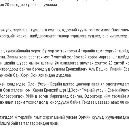
н 28-ны өдөр хүлээн авч уулзлаа.
өжүүлэх, харилцан туршлага судлах, үндэсний хууль тогтоомжоо Олон улсын
 хэргүүдийг хэрхэн шийдвэрлэдэг талаар туршлага судлах, энэ чиглэлээр х
рэг, хүчирхийллийн эсрэг, бүлгээр устгах гэсэн 4 төрлийн гэмт хэргийг ши
ени, Зааны ясан эрэг гэх мэт 7 улстай холбоотой хэрэг маргааныг шийдв
 шүүхийн шүүхээс өмнөх шатны үйл ажиллагаа явуулах хэлтэс 23 хүнтэй 
й хүлээгдээд байгаа бөгөөд үүнд Суданы Ерөнхийлөгч Аль Башир, Ливийн Ер
р ноён Сан Хюун Сон яриандаа дурдлаа.
н хөндөгдөв. Олон Улсын Эрүүгийн шүүхээс цаазаар авах ял оногдуулдагг
н Сон хэлсэн юм. Харин Ерөнхий шүүгч Ц.Зориг “Манай улсын Ерөнхийлөг
ь боловсрогдон УИХ-д өргөн баригдаад байгаа. Одоогоор ийм төрлийн 
 энэ ялыг зарим тохиолдолд оногдуулж байна. Гэхдээ цаазаар авах ял о
лэгддэг 4 төрлийн гэмт хэрэг манай улсын Эрүүгийн хуульд хуульчлагдс
лшгүй байгаа талаар хөндөн ярив.