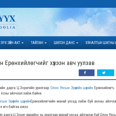
ЭРХ ЗҮЙН АКТ
ТАЙЛАН
ШИЛЭН ДАНС
ХЯНАЛТЫН ШАТНЫ 
йн Ерөнхийлөгчийг хүлээн авч уулзав
өлийн дарга Ц.Зоригийн урилгаар
Олон Улсын Эрүүгийн шүүхийн
Ерөнхийлөгч,
н ёсны айлчлал хийж байна.
сын Эрүүгийн шүүхийн
Ерөнхийлөгчийн манай улсад хийж буй анхны айлчл
л өгч байгаа ажээ.
ийн дарга Ц.Зориг өөрийнх нь урилгаар манай улсад айлчилж буй Олон Улсын