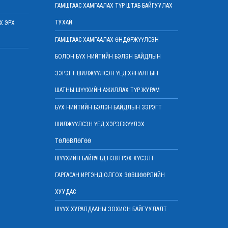
2022 оны 03 сарын 07
ГАМШГААС ХАМГААЛАХ ТҮР ШТАБ БАЙГУУЛАХ
Шүүхийн захиргааны ажилтнуудын дунд
ТУХАЙ
Х ЭРХ
уралдаан зарлалаа
2022 оны 03 сарын 04
ГАМШГААС ХАМГААЛАХ ӨНДӨРЖҮҮЛСЭН
“Цэцэнсхолдинг” ХХК, “Цэцэнс майнинг энд
БОЛОН БҮХ НИЙТИЙН БЭЛЭН БАЙДЛЫН
энержи” ХХК, “Бөөрөлжүүтийн тал” ХХК-
иудын нэхэмжлэлтэй хэргийг хянан
ЗЭРЭГТ ШИЛЖҮҮЛСЭН ҮЕД ХЯНАЛТЫН
хэлэлцлээ
ШАТНЫ ШҮҮХИЙН АЖИЛЛАХ ТҮР ЖУРАМ
2022 оны 03 сарын 01
БҮХ НИЙТИЙН БЭЛЭН БАЙДЛЫН ЗЭРЭГТ
Дээд шүүхийн нийт шүүгчийн хуралдаан
боллоо
ШИЛЖҮҮЛСЭН ҮЕД ХЭРЭГЖҮҮЛЭХ
2022 оны 02 сарын 28
ТӨЛӨВЛӨГӨӨ
Дээд шүүхийн нийт шүүгчийн хуралдаан
болно
ШҮҮХИЙН БАЙРАНД НЭВТРЭХ ХҮСЭЛТ
2022 оны 02 сарын 25
ГАРГАСАН ИРГЭНД ОЛГОХ ЗӨВШӨӨРЛИЙН
“Монголын төр эрх зүй” сэтгүүлд эрдэм
ХУУДАС
шинжилгээний өгүүлэл хүлээн авч байна
2022 оны 02 сарын 17
ШҮҮХ ХУРАЛДААНЫ ЗОХИОН БАЙГУУЛАЛТ
Эрх зүйн туслалцааны асуудлаар мэдээлэл