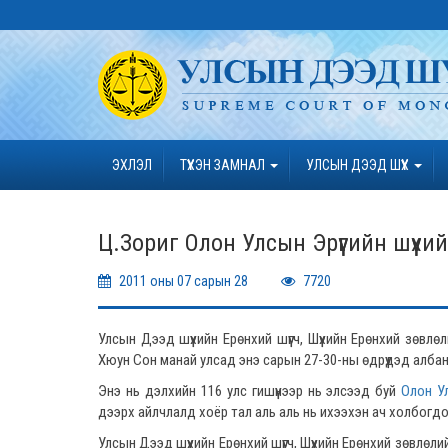
ЭХЛЭЛ
ТҮҮХЭН ЗАМНАЛ
УЛСЫН ДЭЭД ШҮҮХ
Ц.Зориг Олон Улсын Эрүүгийн шүүхи
2011 оны 07 сарын 28
7720
Улсын Дээд шүүхийн Ерөнхий шүүгч, Шүүхийн Ерөнхий зөвл
Хюун Сон манай улсад энэ сарын 27-30-ны өдрүүдэд алба
Энэ нь дэлхийн 116 улс гишүүнээр нь элсээд буй
Олон Ул
дээрх айлчлалд хоёр тал аль аль нь ихээхэн ач холбогдо
Улсын Дээд шүүхийн Ерөнхий шүүгч, Шүүхийн Ерөнхий зөвлөл