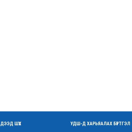
ДЭЭД ШҮҮХ
УДШ-Д ХАРЬЯАЛАХ БҮРТГЭЛ