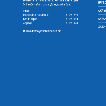
Монгол Улс Улаанбаатар хот Чингэлтэй дүүрэг
ИРГЭД
Ж.Самбуугийн гудамж Дээд шүүхийн байр
АЖЛЫН
Утас:
Мэдээлэл лавлагаа:
51-261698
АНХАН
Бичиг хэрэг:
51-261544
Харуул:
51-261323
ДАВЖ 
И-мэйл:
info@supremecourt.mn