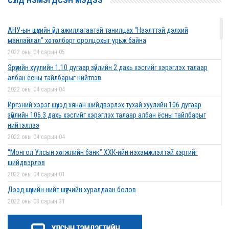
СҮҮЛД НЭМЭГДСЭН МЭДЭЭ
АНУ-ын шүүхийн үйл ажиллагаатай танилцах “Нээлттэй дэлхий
манлайлал” хөтөлбөрт оролцохыг урьж байна
2022 оны 04 сарын 05
Эрүүгийн хуулийн 1.10 дугаар зүйлийн 2 дахь хэсгийг хэрэглэх талаар
албан ёсны тайлбарыг нийтлэв
2022 оны 04 сарын 04
Иргэний хэрэг шүүхэд хянан шийдвэрлэх тухай хуулийн 106 дугаар
зүйлийн 106.3 дахь хэсгийг хэрэглэх талаар албан ёсны тайлбарыг
нийтэллээ
2022 оны 04 сарын 04
“Монгол Улсын хөгжлийн банк” ХХК-ийн нэхэмжлэлтэй хэргийг
шийдвэрлэв
2022 оны 04 сарын 01
Дээд шүүхийн нийт шүүгчийн хуралдаан болов
2022 оны 03 сарын 31
Нээлттэй ажлын байрны зар
2022 оны 03 сарын 31