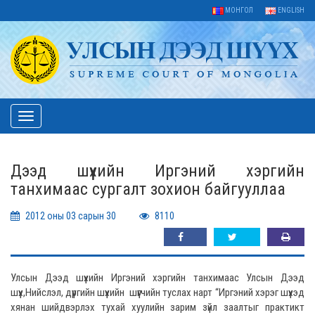
МОНГОЛ
ENGLISH
Toggle
navigation
Дээд шүүхийн Иргэний хэргийн
танхимаас сургалт зохион байгууллаа
2012 оны 03 сарын 30
8110
Улсын Дээд шүүхийн Иргэний хэргийн танхимаас Улсын Дээд
шүүх,Нийслэл, дүүргийн шүүхийн шүүгчийн туслах нарт “Иргэний хэрэг шүүхэд
хянан шийдвэрлэх тухай хуулийн зарим зүйл заалтыг практикт