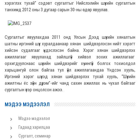
хэрэглэх тухай” сэдэвт сургалтыг Нийслэлийн шүүхийн сургалтын
танхимд 2012 оны 3 дугаар сарын 30-ны өдөр явуулав.
Сургалтыг явуулахдаа 2011 онд Улсын Дээд шүүхийн хяналтын
шатны иргэний шүүх хуралдаанаар хянан шийдвэрлэсэн нийт хэрэгт
хийсэн судалгааг үндэслэсэн байна. Хэрэг хянан шийдвэрлэх
ажиллагааг явуулахад зайлшгүй хийвэл зохих ажиллагааг
орхигдуулснаас шүүхийн шийдвэрийг хүчингүй болгох тохиолдол
харьцангуй олон байгаа тул үйл ажиллагаандаа Үндсэн хууль,
Иргэний хэрэг шүүхэд хянан шийдвэрлэх тухай хууль, “Шүүхийн
ажилтны ёс зүйн дүрэм”-ийг чанд сахин ажиллах нь чухал байгааг
сургалтын үеэр онцолсон ажээ.
МЭДЭЭ МЭДЭЭЛЭЛ
Мэдээ мэдээлэл
Гадаад харилцаа
Сургалт, семинар