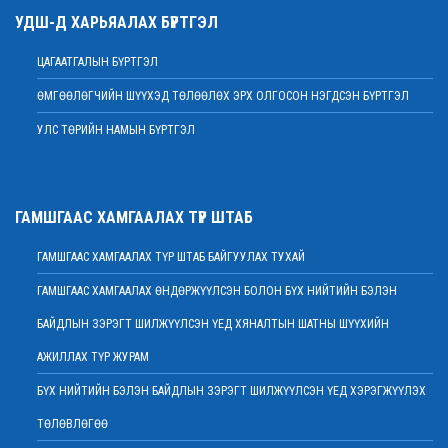
УДШ-Д ХАРЬЯАЛАХ БҮРТГЭЛ
Дээд шүүхийн нийт шүүгчийн хуралдаан болно
2022 оны 02 сарын 07
ЦАГААТГАЛЫН БҮРТГЭЛ
МЭНДЧИЛГЭЭ
ӨМГӨӨЛӨГЧИЙН ШҮҮХЭД ТӨЛӨӨЛӨХ ЭРХ ОЛГОСОН НЭГДСЭН БҮРТГЭЛ
2022 оны 02 сарын 01
УЛС ТӨРИЙН НАМЫН БҮРТГЭЛ
Дээд шүүхийн Тамгын газрын ажилтнуудын 82 хувь нь ХАСХОМ мэдүүлээд
байна
2022 оны 02 сарын 01
Нийт шүүгчийн хуралдаан хойшлогдлоо
ГАМШГААС ХАМГААЛАХ ТҮР ШТАБ
2022 оны 01 сарын 21
ГАМШГААС ХАМГААЛАХ ТҮР ШТАБ БАЙГУУЛАХ ТУХАЙ
МЭДЭГДЭЛ
2022 оны 01 сарын 20
ГАМШГААС ХАМГААЛАХ ӨНДӨРЖҮҮЛСЭН БОЛОН БҮХ НИЙТИЙН БЭЛЭН
Ерөнхий шүүгч Д.Ганзориг Европын Холбооноос Монгол Улсад суугаа
БАЙДЛЫН ЗЭРЭГТ ШИЛЖҮҮЛСЭН ҮЕД ХЯНАЛТЫН ШАТНЫ ШҮҮХИЙН
Элчин сайдтай хамтын ажиллагааны талаар санал солилцов
2022 оны 01 сарын 19
АЖИЛЛАХ ТҮР ЖУРАМ
Үндсэн хуулийн цэцийн гишүүнд нэр дэвшигчийн материал хүлээн авах
БҮХ НИЙТИЙН БЭЛЭН БАЙДЛЫН ЗЭРЭГТ ШИЛЖҮҮЛСЭН ҮЕД ХЭРЭГЖҮҮЛЭХ
тухай
ТӨЛӨВЛӨГӨӨ
2022 оны 01 сарын 19