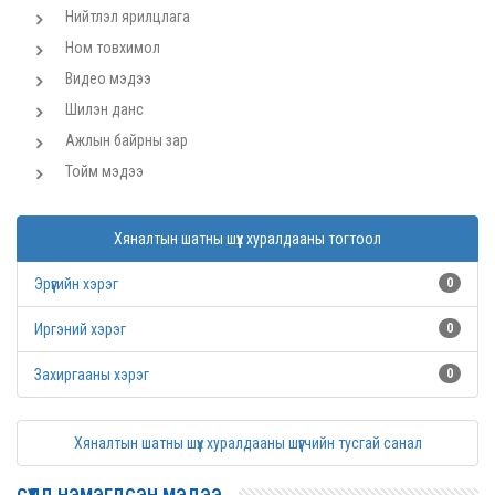
Нийтлэл ярилцлага
Ном товхимол
Видео мэдээ
Шилэн данс
Ажлын байрны зар
Тойм мэдээ
Хяналтын шатны шүүх хуралдааны тогтоол
Эрүүгийн хэрэг
0
Иргэний хэрэг
0
Захиргааны хэрэг
0
Хяналтын шатны шүүх хуралдааны шүүгчийн тусгай санал