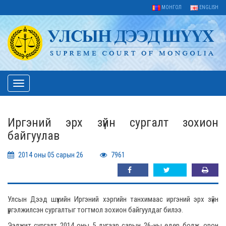
МОНГОЛ
ENGLISH
Toggle
navigation
Иргэний эрх зүйн сургалт зохион
байгуулав
2014 оны 05 сарын 26
7961
Улсын Дээд шүүхийн Иргэний хэргийн танхимаас иргэний эрх зүйн
үргэлжилсэн сургалтыг тогтмол зохион байгуулдаг билээ.
Ээлжит сургалт 2014 оны 5 дугаар сарын 26-ны өдөр болж, орон