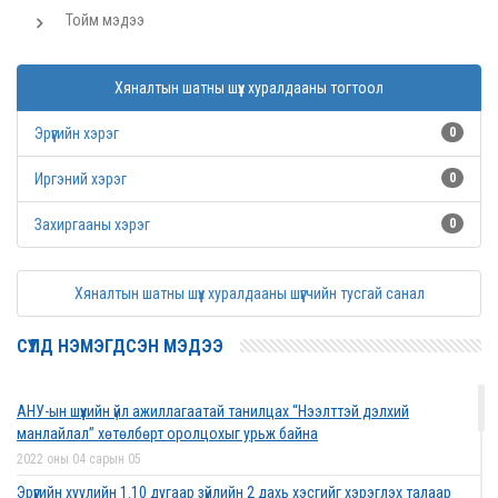
Тойм мэдээ
Хяналтын шатны шүүх хуралдааны тогтоол
Эрүүгийн хэрэг
0
Иргэний хэрэг
0
Захиргааны хэрэг
0
Хяналтын шатны шүүх хуралдааны шүүгчийн тусгай санал
СҮҮЛД НЭМЭГДСЭН МЭДЭЭ
АНУ-ын шүүхийн үйл ажиллагаатай танилцах “Нээлттэй дэлхий
манлайлал” хөтөлбөрт оролцохыг урьж байна
2022 оны 04 сарын 05
Эрүүгийн хуулийн 1.10 дугаар зүйлийн 2 дахь хэсгийг хэрэглэх талаар