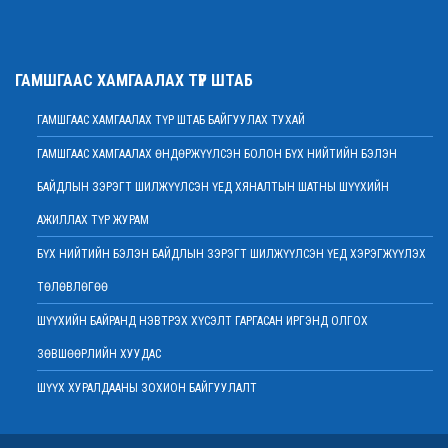
байна
2022 оны 02 сарын 01
Нийт шүүгчийн хуралдаан хойшлогдлоо
ГАМШГААС ХАМГААЛАХ ТҮР ШТАБ
2022 оны 01 сарын 21
ГАМШГААС ХАМГААЛАХ ТҮР ШТАБ БАЙГУУЛАХ ТУХАЙ
МЭДЭГДЭЛ
2022 оны 01 сарын 20
ГАМШГААС ХАМГААЛАХ ӨНДӨРЖҮҮЛСЭН БОЛОН БҮХ НИЙТИЙН БЭЛЭН
Ерөнхий шүүгч Д.Ганзориг Европын Холбооноос Монгол Улсад суугаа
БАЙДЛЫН ЗЭРЭГТ ШИЛЖҮҮЛСЭН ҮЕД ХЯНАЛТЫН ШАТНЫ ШҮҮХИЙН
Элчин сайдтай хамтын ажиллагааны талаар санал солилцов
2022 оны 01 сарын 19
АЖИЛЛАХ ТҮР ЖУРАМ
Үндсэн хуулийн цэцийн гишүүнд нэр дэвшигчийн материал хүлээн авах
БҮХ НИЙТИЙН БЭЛЭН БАЙДЛЫН ЗЭРЭГТ ШИЛЖҮҮЛСЭН ҮЕД ХЭРЭГЖҮҮЛЭХ
тухай
ТӨЛӨВЛӨГӨӨ
2022 оны 01 сарын 19
Улсын дээд шүүхийн дэргэдэх Шүүхийн сургалт, судалгаа, мэдээллийн
ШҮҮХИЙН БАЙРАНД НЭВТРЭХ ХҮСЭЛТ ГАРГАСАН ИРГЭНД ОЛГОХ
хүрээлэн нээлттэй ажлын байр зарлалаа
ЗӨВШӨӨРЛИЙН ХУУДАС
2022 оны 01 сарын 18
ШҮҮХ ХУРАЛДААНЫ ЗОХИОН БАЙГУУЛАЛТ
Дээд шүүхийн нийт шүүгчийн хуралдаан болно
2022 оны 01 сарын 18