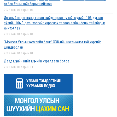
албан ёсны тайлбарыг нийтлэв
2022 оны 04 сарын 04
Иргэний хэрэг шүүхэд хянан шийдвэрлэх тухай хуулийн 106 дугаар
зүйлийн 106.3 дахь хэсгийг хэрэглэх талаар албан ёсны тайлбарыг
нийтэллээ
2022 оны 04 сарын 04
“Монгол Улсын хөгжлийн банк” ХХК-ийн нэхэмжлэлтэй хэргийг
шийдвэрлэв
2022 оны 04 сарын 01
Дээд шүүхийн нийт шүүгчийн хуралдаан болов
2022 оны 03 сарын 31
Нээлттэй ажлын байрны зар
2022 оны 03 сарын 31
Д.Гүрсоронз нарт холбогдох хэргийг хяналтын шатны шүүх хуралдаанаар
хэлэлцүүлэхээс татгалзав
2022 оны 03 сарын 30
Дээд шүүхийн нийт шүүгчийн хуралдаан болно
2022 оны 03 сарын 29