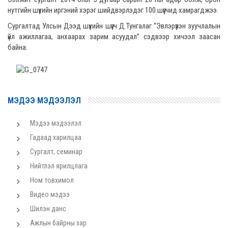
нутгийн шүүхийн иргэний хэрэг шийдвэрлэдэг 100 шүүгчид хамрагджээ.
Сургалтад Улсын Дээд шүүхийн шүүгч Д.Тунгалаг “Эвлэрүүлэн зуучлалын
үйл ажиллагаа, анхаарах зарим асуудал” сэдвээр хичээл заасан
байна.
МЭДЭЭ МЭДЭЭЛЭЛ
Мэдээ мэдээлэл
Гадаад харилцаа
Сургалт, семинар
Нийтлэл ярилцлага
Ном товхимол
Видео мэдээ
Шилэн данс
Ажлын байрны зар