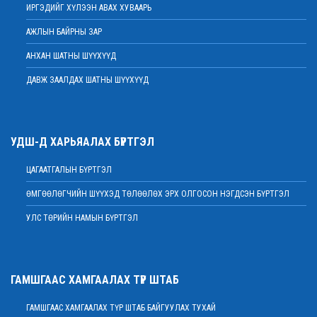
ИРГЭДИЙГ ХҮЛЭЭН АВАХ ХУВААРЬ
2022 оны 02 сарын 17
АЖЛЫН БАЙРНЫ ЗАР
Хяналтын шатны шүүх хуралдаанд зайнаас оролцох боломжтой
2022 оны 02 сарын 15
АНХАН ШАТНЫ ШҮҮХҮҮД
Дээд шүүхийн нийт шүүгчийн хуралдаан болов
ДАВЖ ЗААЛДАХ ШАТНЫ ШҮҮХҮҮД
2022 оны 02 сарын 09
Үндсэн хуулийн цэцийн гишүүнд нэр дэвшүүлэх ажиллагааг түдгэлзүүлэв
2022 оны 02 сарын 09
УДШ-Д ХАРЬЯАЛАХ БҮРТГЭЛ
Дээд шүүхийн нийт шүүгчийн хуралдаан болно
2022 оны 02 сарын 07
ЦАГААТГАЛЫН БҮРТГЭЛ
МЭНДЧИЛГЭЭ
ӨМГӨӨЛӨГЧИЙН ШҮҮХЭД ТӨЛӨӨЛӨХ ЭРХ ОЛГОСОН НЭГДСЭН БҮРТГЭЛ
2022 оны 02 сарын 01
УЛС ТӨРИЙН НАМЫН БҮРТГЭЛ
Дээд шүүхийн Тамгын газрын ажилтнуудын 82 хувь нь ХАСХОМ мэдүүлээд
байна
2022 оны 02 сарын 01
Нийт шүүгчийн хуралдаан хойшлогдлоо
ГАМШГААС ХАМГААЛАХ ТҮР ШТАБ
2022 оны 01 сарын 21
ГАМШГААС ХАМГААЛАХ ТҮР ШТАБ БАЙГУУЛАХ ТУХАЙ
МЭДЭГДЭЛ