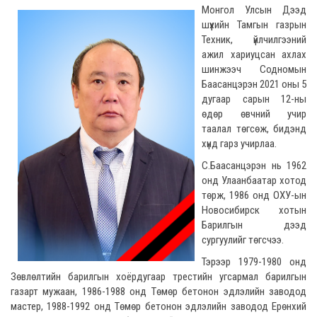
Монгол Улсын Дээд
шүүхийн Тамгын газрын
Техник, үйлчилгээний
ажил хариуцсан ахлах
шинжээч Содномын
Баасанцэрэн 2021 оны 5
дугаар сарын 12-ны
өдөр өвчний учир
таалал төгсөж, бидэнд
хүнд гарз учирлаа.
С.Баасанцэрэн нь 1962
онд Улаанбаатар хотод
төрж, 1986 онд ОХУ-ын
Новосибирск хотын
Барилгын дээд
сургуулийг төгсчээ.
Тэрээр 1979-1980 онд
Зөвлөлтийн барилгын хоёрдугаар трестийн угсармал барилгын
газарт мужаан, 1986-1988 онд Төмөр бетонон эдлэлийн заводод
мастер, 1988-1992 онд Төмөр бетонон эдлэлийн заводод Ерөнхий