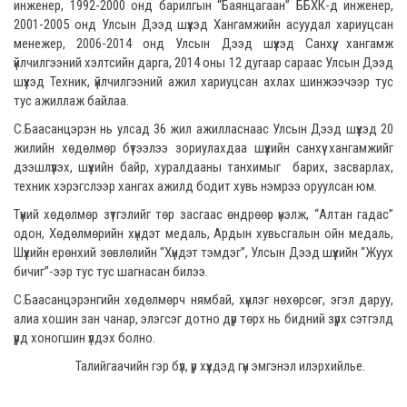
инженер, 1992-2000 онд барилгын “Баянцагаан” ББХК-д инженер,
2001-2005 онд Улсын Дээд шүүхэд Хангамжийн асуудал хариуцсан
менежер, 2006-2014 онд Улсын Дээд шүүхэд Санхүү, хангамж
үйлчилгээний хэлтсийн дарга, 2014 оны 12 дугаар сараас Улсын Дээд
шүүхэд Техник, үйлчилгээний ажил хариуцсан ахлах шинжээчээр тус
тус ажиллаж байлаа.
С.Баасанцэрэн нь улсад 36 жил ажилласнаас Улсын Дээд шүүхэд 20
жилийн хөдөлмөр бүтээлээ зориулахдаа шүүхийн санхүү хангамжийг
дээшлүүлэх, шүүхийн байр, хуралдааны танхимыг барих, засварлах,
техник хэрэгслээр хангах ажилд бодит хувь нэмрээ оруулсан юм.
Түүний хөдөлмөр зүтгэлийг төр засгаас өндрөөр үнэлж, “Алтан гадас”
одон, Хөдөлмөрийн хүндэт медаль, Ардын хувьсгалын ойн медаль,
Шүүхийн ерөнхий зөвлөлийн “Хүндэт тэмдэг”, Улсын Дээд шүүхийн “Жуух
бичиг”-ээр тус тус шагнасан билээ.
С.Баасанцэрэнгийн хөдөлмөрч нямбай, хүнлэг нөхөрсөг, эгэл даруу,
алиа хошин зан чанар, элэгсэг дотно дүр төрх нь бидний зүрх сэтгэлд
үүрд хоногшин үлдэх болно.
Талийгаачийн гэр бүл, үр хүүхдэд гүн эмгэнэл илэрхийлье.