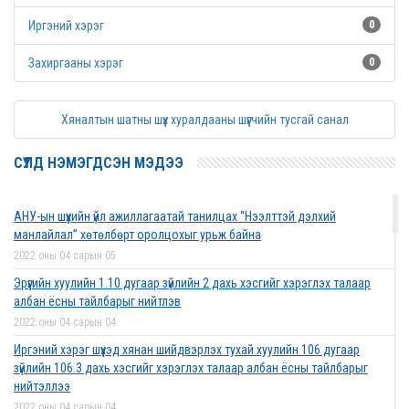
Иргэний хэрэг
0
Захиргааны хэрэг
0
Хяналтын шатны шүүх хуралдааны шүүгчийн тусгай санал
СҮҮЛД НЭМЭГДСЭН МЭДЭЭ
АНУ-ын шүүхийн үйл ажиллагаатай танилцах “Нээлттэй дэлхий
манлайлал” хөтөлбөрт оролцохыг урьж байна
2022 оны 04 сарын 05
Эрүүгийн хуулийн 1.10 дугаар зүйлийн 2 дахь хэсгийг хэрэглэх талаар
албан ёсны тайлбарыг нийтлэв
2022 оны 04 сарын 04
Иргэний хэрэг шүүхэд хянан шийдвэрлэх тухай хуулийн 106 дугаар
зүйлийн 106.3 дахь хэсгийг хэрэглэх талаар албан ёсны тайлбарыг
нийтэллээ
2022 оны 04 сарын 04