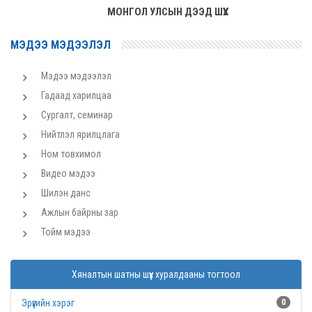
МОНГОЛ УЛСЫН ДЭЭД ШҮҮХ
МЭДЭЭ МЭДЭЭЛЭЛ
Мэдээ мэдээлэл
Гадаад харилцаа
Сургалт, семинар
Нийтлэл ярилцлага
Ном товхимол
Видео мэдээ
Шилэн данс
Ажлын байрны зар
Тойм мэдээ
Хяналтын шатны шүүх хуралдааны тогтоол
Эрүүгийн хэрэг
0