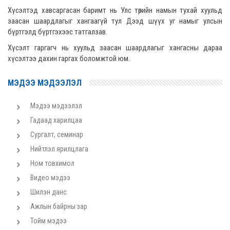
Хүсэлтэд хавсаргасан баримт нь Улс төрийн намын тухай хуульд
заасан шаардлагыг хангаагүй тул Дээд шүүх уг намыг улсын
бүртгэлд бүртгэхээс татгалзав.
Хүсэлт гаргагч нь хуульд заасан шаардлагыг хангасны дараа
хүсэлтээ дахин гаргах боломжтой юм.
МЭДЭЭ МЭДЭЭЛЭЛ
Мэдээ мэдээлэл
Гадаад харилцаа
Сургалт, семинар
Нийтлэл ярилцлага
Ном товхимол
Видео мэдээ
Шилэн данс
Ажлын байрны зар
Тойм мэдээ