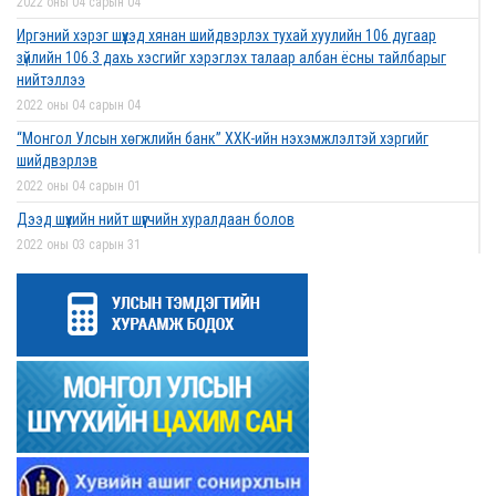
2022 оны 04 сарын 04
Иргэний хэрэг шүүхэд хянан шийдвэрлэх тухай хуулийн 106 дугаар
зүйлийн 106.3 дахь хэсгийг хэрэглэх талаар албан ёсны тайлбарыг
нийтэллээ
2022 оны 04 сарын 04
“Монгол Улсын хөгжлийн банк” ХХК-ийн нэхэмжлэлтэй хэргийг
шийдвэрлэв
2022 оны 04 сарын 01
Дээд шүүхийн нийт шүүгчийн хуралдаан болов
2022 оны 03 сарын 31
Нээлттэй ажлын байрны зар
2022 оны 03 сарын 31
Д.Гүрсоронз нарт холбогдох хэргийг хяналтын шатны шүүх хуралдаанаар
хэлэлцүүлэхээс татгалзав
2022 оны 03 сарын 30
Дээд шүүхийн нийт шүүгчийн хуралдаан болно
2022 оны 03 сарын 29
Сургалтын хөтөлбөрийн хороо хуралдлаа