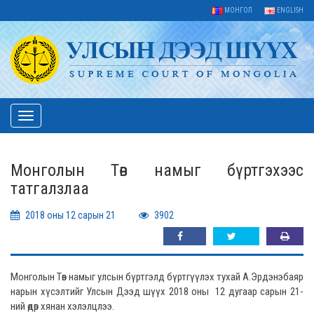
МОНГОЛ
ENGLISH
Toggle
navigation
Монголын Төв намыг бүртгэхээс
татгалзлаа
2018 оны 12 сарын 21
3902
Монголын Төв намыг улсын бүртгэлд бүртгүүлэх тухай А.Эрдэнэбаяр
нарын хүсэлтийг Улсын Дээд шүүх 2018 оны 12 дугаар сарын 21-
ний өдөр хянан хэлэлцлээ.