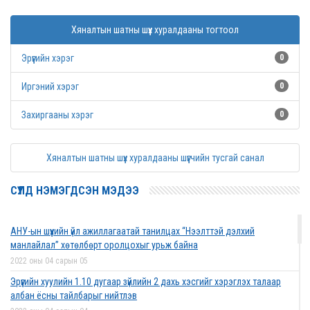
Хяналтын шатны шүүх хуралдааны тогтоол
Эрүүгийн хэрэг
0
Иргэний хэрэг
0
Захиргааны хэрэг
0
Хяналтын шатны шүүх хуралдааны шүүгчийн тусгай санал
СҮҮЛД НЭМЭГДСЭН МЭДЭЭ
АНУ-ын шүүхийн үйл ажиллагаатай танилцах “Нээлттэй дэлхий
манлайлал” хөтөлбөрт оролцохыг урьж байна
2022 оны 04 сарын 05
Эрүүгийн хуулийн 1.10 дугаар зүйлийн 2 дахь хэсгийг хэрэглэх талаар
албан ёсны тайлбарыг нийтлэв