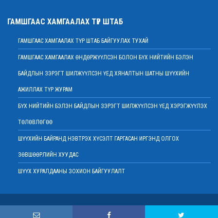
2022 оны 02 сарын 01
Нийт шүүгчийн хуралдаан хойшлогдлоо
ГАМШГААС ХАМГААЛАХ ТҮР ШТАБ
2022 оны 01 сарын 21
ГАМШГААС ХАМГААЛАХ ТҮР ШТАБ БАЙГУУЛАХ ТУХАЙ
МЭДЭГДЭЛ
2022 оны 01 сарын 20
ГАМШГААС ХАМГААЛАХ ӨНДӨРЖҮҮЛСЭН БОЛОН БҮХ НИЙТИЙН БЭЛЭН
Ерөнхий шүүгч Д.Ганзориг Европын Холбооноос Монгол Улсад суугаа
БАЙДЛЫН ЗЭРЭГТ ШИЛЖҮҮЛСЭН ҮЕД ХЯНАЛТЫН ШАТНЫ ШҮҮХИЙН
Элчин сайдтай хамтын ажиллагааны талаар санал солилцов
2022 оны 01 сарын 19
АЖИЛЛАХ ТҮР ЖУРАМ
Үндсэн хуулийн цэцийн гишүүнд нэр дэвшигчийн материал хүлээн авах
БҮХ НИЙТИЙН БЭЛЭН БАЙДЛЫН ЗЭРЭГТ ШИЛЖҮҮЛСЭН ҮЕД ХЭРЭГЖҮҮЛЭХ
тухай
ТӨЛӨВЛӨГӨӨ
2022 оны 01 сарын 19
Улсын дээд шүүхийн дэргэдэх Шүүхийн сургалт, судалгаа, мэдээллийн
ШҮҮХИЙН БАЙРАНД НЭВТРЭХ ХҮСЭЛТ ГАРГАСАН ИРГЭНД ОЛГОХ
хүрээлэн нээлттэй ажлын байр зарлалаа
ЗӨВШӨӨРЛИЙН ХУУДАС
2022 оны 01 сарын 18
ШҮҮХ ХУРАЛДААНЫ ЗОХИОН БАЙГУУЛАЛТ
Дээд шүүхийн нийт шүүгчийн хуралдаан болно
2022 оны 01 сарын 18
Шударга өрсөлдөөн, хэрэглэгчийн төлөө газрын байцаагч нарт
Copyright © 2015 . Монгол Улсын Дээд шүүх
холбогдох хэргийг хянан хэлэлцлээ