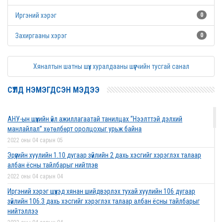
Иргэний хэрэг
0
Захиргааны хэрэг
0
Хяналтын шатны шүүх хуралдааны шүүгчийн тусгай санал
СҮҮЛД НЭМЭГДСЭН МЭДЭЭ
АНУ-ын шүүхийн үйл ажиллагаатай танилцах “Нээлттэй дэлхий
манлайлал” хөтөлбөрт оролцохыг урьж байна
2022 оны 04 сарын 05
Эрүүгийн хуулийн 1.10 дугаар зүйлийн 2 дахь хэсгийг хэрэглэх талаар
албан ёсны тайлбарыг нийтлэв
2022 оны 04 сарын 04
Иргэний хэрэг шүүхэд хянан шийдвэрлэх тухай хуулийн 106 дугаар
зүйлийн 106.3 дахь хэсгийг хэрэглэх талаар албан ёсны тайлбарыг
нийтэллээ