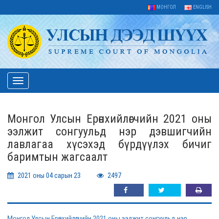
МОНГОЛ
ENGLISH
Toggle
navigation
Монгол Улсын Ерөнхийлөгчийн 2021 оны
ээлжит сонгуульд нэр дэвшигчийн
лавлагаа хүсэхэд бүрдүүлэх бичиг
баримтын жагсаалт
2021 оны 04 сарын 23
2497
Монгол Улсын Ерөнхийлөгчийн 2021 оны ээлжит сонгуульд нэр