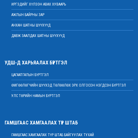
ИРГЭДИЙГ ХҮЛЭЭН АВАХ ХУВААРЬ
2022 оны 02 сарын 17
АЖЛЫН БАЙРНЫ ЗАР
Хяналтын шатны шүүх хуралдаанд зайнаас оролцох боломжтой
2022 оны 02 сарын 15
АНХАН ШАТНЫ ШҮҮХҮҮД
Дээд шүүхийн нийт шүүгчийн хуралдаан болов
ДАВЖ ЗААЛДАХ ШАТНЫ ШҮҮХҮҮД
2022 оны 02 сарын 09
Үндсэн хуулийн цэцийн гишүүнд нэр дэвшүүлэх ажиллагааг түдгэлзүүлэв
2022 оны 02 сарын 09
УДШ-Д ХАРЬЯАЛАХ БҮРТГЭЛ
Дээд шүүхийн нийт шүүгчийн хуралдаан болно
2022 оны 02 сарын 07
ЦАГААТГАЛЫН БҮРТГЭЛ
МЭНДЧИЛГЭЭ
ӨМГӨӨЛӨГЧИЙН ШҮҮХЭД ТӨЛӨӨЛӨХ ЭРХ ОЛГОСОН НЭГДСЭН БҮРТГЭЛ
2022 оны 02 сарын 01
УЛС ТӨРИЙН НАМЫН БҮРТГЭЛ
Дээд шүүхийн Тамгын газрын ажилтнуудын 82 хувь нь ХАСХОМ мэдүүлээд
байна
2022 оны 02 сарын 01
Нийт шүүгчийн хуралдаан хойшлогдлоо
ГАМШГААС ХАМГААЛАХ ТҮР ШТАБ
2022 оны 01 сарын 21
ГАМШГААС ХАМГААЛАХ ТҮР ШТАБ БАЙГУУЛАХ ТУХАЙ
МЭДЭГДЭЛ