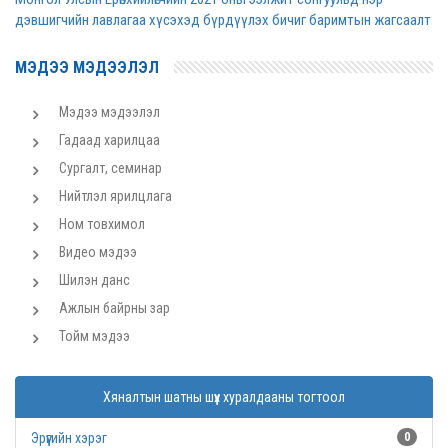
дэвшигчийн лавлагаа хүсэхэд бүрдүүлэх бичиг баримтын жагсаалт
МЭДЭЭ МЭДЭЭЛЭЛ
Мэдээ мэдээлэл
Гадаад харилцаа
Сургалт, семинар
Нийтлэл ярилцлага
Ном товхимол
Видео мэдээ
Шилэн данс
Ажлын байрны зар
Тойм мэдээ
Хяналтын шатны шүүх хуралдааны тогтоол
Эрүүгийн хэрэг
0