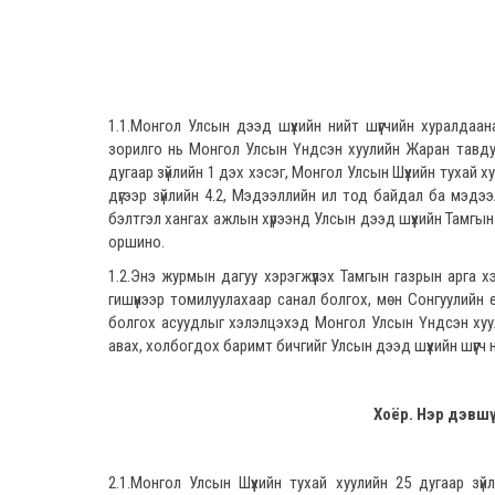
1.1.Монгол Улсын дээд шүүхийн нийт шүүгчийн хуралда
зорилго нь Монгол Улсын Үндсэн хуулийн Жаран тавдуг
дугаар зүйлийн 1 дэх хэсэг, Монгол Улсын Шүүхийн тухай ху
дүгээр зүйлийн 4.2, Мэдээллийн ил тод байдал ба мэдээ
бэлтгэл хангах ажлын хүрээнд Улсын дээд шүүхийн Тамгын
оршино.
1.2.Энэ журмын дагуу хэрэгжүүлэх Тамгын газрын арга 
гишүүнээр томилуулахаар санал болгох, мөн Сонгуулийн
болгох асуудлыг хэлэлцэхэд Монгол Улсын Үндсэн хуул
авах, холбогдох баримт бичгийг Улсын дээд шүүхийн шүүг
Хоёр. Нэр дэвшү
2.1.Монгол Улсын Шүүхийн тухай хуулийн 25 дугаар зүй