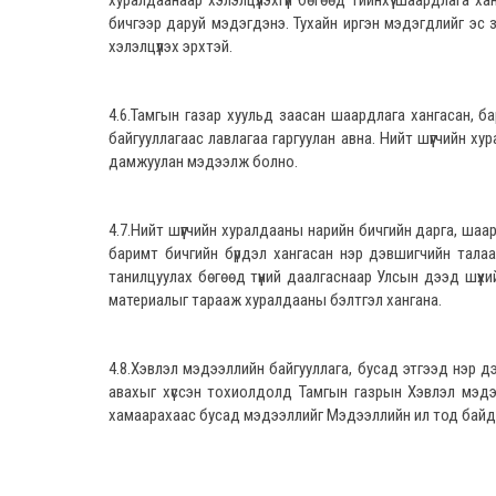
хуралдаанаар хэлэлцүүлэхгүй бөгөөд тийнхүү шаардлага х
бичгээр даруй мэдэгдэнэ. Тухайн иргэн мэдэгдлийг эс з
хэлэлцүүлэх эрхтэй.
4.6.Тамгын газар хуульд заасан шаардлага хангасан, б
байгууллагаас лавлагаа гаргуулан авна. Нийт шүүгчийн 
дамжуулан мэдээлж болно.
4.7.Нийт шүүгчийн хуралдааны нарийн бичгийн дарга, ш
баримт бичгийн бүрдэл хангасан нэр дэвшигчийн талаа
танилцуулах бөгөөд түүний даалгаснаар Улсын дээд шүүхи
материалыг тарааж хуралдааны бэлтгэл хангана.
4.8.Хэвлэл мэдээллийн байгууллага, бусад этгээд нэр дэ
авахыг хүссэн тохиолдолд Тамгын газрын Хэвлэл мэдээ
хамаарахаас бусад мэдээллийг Мэдээллийн ил тод байда