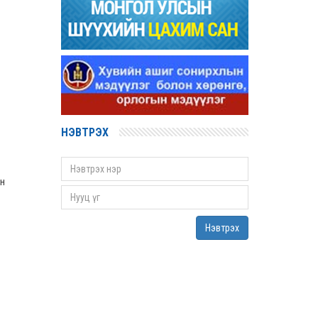
2022 оны 03 сарын 31
Д.Гүрсоронз нарт холбогдох хэргийг
хяналтын шатны шүүх хуралдаанаар
хэлэлцүүлэхээс татгалзав
2022 оны 03 сарын 30
Дээд шүүхийн нийт шүүгчийн хуралдаан
болно
2022 оны 03 сарын 29
НЭВТРЭХ
Сургалтын хөтөлбөрийн хороо хуралдлаа
2022 оны 03 сарын 17
н
Монгол Улсын дээд шүүхийн Тамгын газрын
даргаар С.Заяадэлгэрийг томиллоо
2022 оны 03 сарын 16
Нэвтрэх
Монгол Улсын дээд шүүхийн нийт шүүгчийн
хуралдаан болов
2022 оны 03 сарын 09
Дээд шүүхийн нийт шүүгчийн хуралдаан
болно