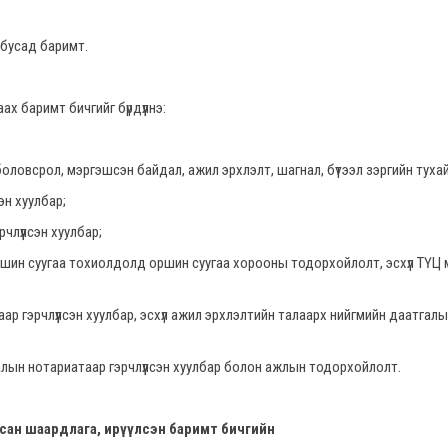
усад баримт.
х баримт бичгийг бүрдүүлнэ:
рол, мэргэшсэн байдал, ажил эрхлэлт, шагнал, бүтээл зэргийн тухай
н хуулбар;
үлсэн хуулбар;
 суугаа тохиолдолд оршин суугаа хорооны тодорхойлолт, эсхүл ТҮЦ
лүүлсэн хуулбар, эсхүл ажил эрхлэлтийн талаарх нийгмийн даатгалы
тариатаар гэрчлүүлсэн хуулбар болон ажлын тодорхойлолт.
асан шаардлага, ирүүлсэн баримт бичгийн