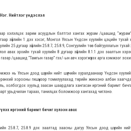
Нэг. Нийтлэг үндэслэл
анаар хэлэлцэх зарим асуудлын бэлтгэл хангах журам /цаашид “журам
аар зүйлийн 1 дэх хэсэг, Монгол Улсын Үндсэн хуулийн цэцийн тухай 
улийн 25 дугаар зүйлийн 25.8.7, 25.8.9, Сонгуулийн төв байгууллагын тухай
лэл авах эрхийн тухай хуулийн 8 дугаар зүйлийн 8.1.1 дэх заалтын хэр
 газар /цаашид “Тамгын газар” гэх/-ын авч хэрэгжүүлэх арга хэмжээг зох
хэмжээ нь Улсын дээд шүүхийн нийт шүүгчийн хуралдаанаар Үндсэн хуули
 ерөнхий хорооны гишүүнээр томилуулахад төрийн жинхэнэ албан хаагчд
ь, холбогдох хуульд заасан шаардлага хангасан иргэний баримт бичги
ч нарт урьдчилан тараах, танилцах боломжоор хангахад чиглэнэ.
үлэх иргэний баримт бичиг хүлээн авах
лийн 25.8.7, 25.8.9 дэх заалтад заасны дагуу Улсын дээд шүүхийн нийт