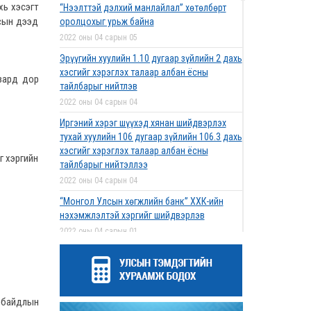
хь хэсэгт
“Нээлттэй дэлхий манлайлал” хөтөлбөрт
лсын дээд
оролцохыг урьж байна
2022 оны 04 сарын 05
Эрүүгийн хуулийн 1.10 дугаар зүйлийн 2 дахь
хэсгийг хэрэглэх талаар албан ёсны
 зард дор
тайлбарыг нийтлэв
2022 оны 04 сарын 04
Иргэний хэрэг шүүхэд хянан шийдвэрлэх
тухай хуулийн 106 дугаар зүйлийн 106.3 дахь
хэсгийг хэрэглэх талаар албан ёсны
г хэргийн
тайлбарыг нийтэллээ
2022 оны 04 сарын 04
“Монгол Улсын хөгжлийн банк” ХХК-ийн
нэхэмжлэлтэй хэргийг шийдвэрлэв
2022 оны 04 сарын 01
Дээд шүүхийн нийт шүүгчийн хуралдаан
болов
2022 оны 03 сарын 31
н байдлын
Нээлттэй ажлын байрны зар