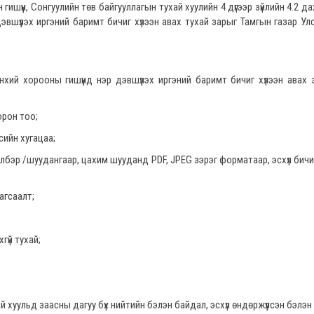
ишүүн, Сонгуулийн төв байгууллагын тухай хуулийн 4 дүгээр зүйлийн 4.2 да
эвшүүлэх иргэний баримт бичиг хүлээн авах тухай зарыг Тамгын газар У
өнхий хорооны гишүүнд нэр дэвшүүлэх иргэний баримт бичиг хүлээн авах
орон тоо;
ийн хугацаа;
эр /шуудангаар, цахим шууданд PDF, JPEG зэрэг форматаар, эсхүл бичи
агсаалт;
үй тухай;
ай хуульд заасны дагуу бүх нийтийн бэлэн байдал, эсхүл өндөржүүлсэн бэлэ