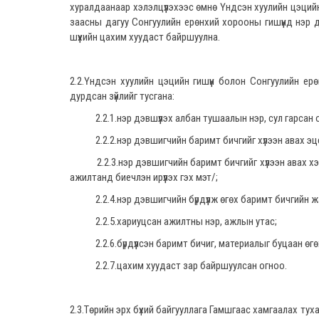
хуралдаанаар хэлэлцүүлэхээс өмнө Үндсэн хуулийн цэцийн г
заасны дагуу Сонгуулийн ерөнхий хорооны гишүүнд нэр д
шүүхийн цахим хуудаст байршуулна.
2.2.Үндсэн хуулийн цэцийн гишүүн болон Сонгуулийн ер
дурдсан зүйлийг тусгана:
2.2.1.нэр дэвшүүлэх албан тушаалын нэр, сул гарсан 
2.2.2.нэр дэвшигчийн баримт бичгийг хүлээн авах эцс
2.2.3.нэр дэвшигчийн баримт бичгийг хүлээн авах хэлб
ажилтанд биечлэн ирүүлэх гэх мэт/;
2.2.4.нэр дэвшигчийн бүрдүүлж өгөх баримт бичгийн ж
2.2.5.хариуцсан ажилтны нэр, ажлын утас;
2.2.6.бүрдүүлсэн баримт бичиг, материалыг буцаан өгөхг
2.2.7.цахим хуудаст зар байршуулсан огноо.
2.3.Төрийн эрх бүхий байгууллага Гамшгаас хамгаалах тух