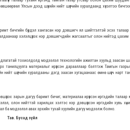
ангаагүй талаар тухайн иргэнд Тамгын газар утсаар болон цахим шууданга
өвшөөрвөл Улсын дээд шүүхийн нийт шүүгчийн хуралдаанд хүсэлтээ бичгээ
аримт бичгийн бүрдэл хангасан нэр дэвшигч ял шийтгэлтэй эсэх талаар 
хуралдаанаар хэлэлцүүлэх нэр дэвшигчдийн жагсаалтыг олон нийтэд цахим
аардлагатай тохиолдолд мэдээлэл технологийн ажилтан хуульд заасан ш
рх танилцуулга материалыг ирүүлсэн дарааллаар бэлтгэж Тамгын газр
йн нийт шүүгчийн хуралдааны дэгд заасан хугацаанаас өмнө шүүгч нарт та
вшүүлэх зарын дагуу баримт бичиг, материалаа ирүүлсэн иргэдийн талаар
лэл, олон нийттэй харилцах хэлтэс нэр дэвшүүлсэн иргэдийн хувь хүн
л ба мэдээлэл авах эрхийн тухай хуулийн дагуу мэдээлж болно.
Тав. Бусад зүйл