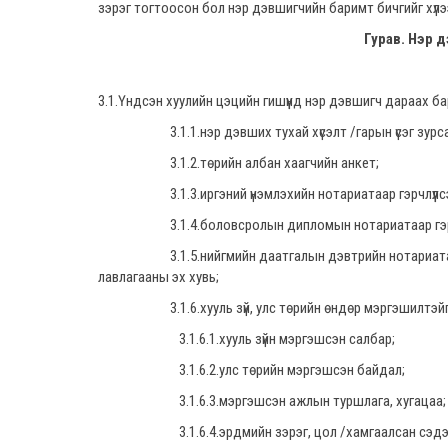
зэрэг тогтоосон бол нэр дэвшигчийн баримт бичгийг хүл
Гурав. Нэр 
3.1.Үндсэн хуулийн цэцийн гишүүнд нэр дэвшигч дараах бар
3.1.1.нэр дэвших тухай хүсэлт /гарын үсэг зурсан
3.1.2.төрийн албан хаагчийн анкет;
3.1.3.иргэний үнэмлэхийн нотариатаар гэрчлүүлсэн 
3.1.4.боловсролын дипломын нотариатаар гэрчлү
3.1.5.нийгмийн даатгалын дэвтрийн нотариатаар гэрч
лавлагааны эх хувь;
3.1.6.хууль зүй, улс төрийн өндөр мэргэшилтэйгээ
3.1.6.1.хууль зүйн мэргэшсэн салбар;
3.1.6.2.улс төрийн мэргэшсэн байдал;
3.1.6.3.мэргэшсэн ажлын туршлага, хугацаа;
3.1.6.4.эрдмийн зэрэг, цол /хамгаалсан сэдэв, о