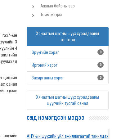
Ажлын байрны зар
Тойм мэдээ
Хяналтын шатны шүүх хуралдааны
” гэх/-ын
тогтоол
хуулийн 3
 хуулийн 4
Эрүүгийн хэрэг
0
эгжилтийн
ицуулахад
Иргэний хэрэг
0
йн цэцийн
Захиргааны хэрэг
0
аас санал
йг хүлээн
Хяналтын шатны шүүх хуралдааны
шүүгчийн тусгай санал
СҮҮЛД НЭМЭГДСЭН МЭДЭЭ
 шүүгчийн
АНУ-ын шүүхийн үйл ажиллагаатай танилцах