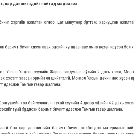
ах, нэр дэвшигчдийг нийтэд мэдээлэх
 бичиг хэргийн ажилтан огноо, цаг минутаар бүртгэж, хариуцсан ажилт
ан баримт бичиг хүлээн авах эцсийн хугацаанаас өмнө нөхөн ирүүлсэн бол 
гол Улсын Үндсэн хуулийн Жаран тавдугаар зүйлийн 2 дахь хэсэг, Мон
эх хэсэгт заасан эрүүгийн ял шийтгэлгүй, Монгол Улсын дөчин нас хүрсэн и
игт үндэслэн Тамгын газар шалгана.
онгуулийн төв байгууллагын тухай хуулийн 4 дүгээр зүйлийн 4.2 дахь хэсэ
ийг түүний бүрдүүлсэн баримт бичигт үндэслэн Тамгын газар шалгана.
аагүй бол нэр дэвшигчийн баримт бичиг, холбогдох материалыг нийт 