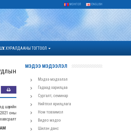
МОНГОЛ
ENGLISH
ШҮҮХ ХУРАЛДААНЫ ТОГТООЛ
МЭДЭЭ МЭДЭЭЛЭЛ
удлын
Мэдээ мэдээлэл
Гадаад харилцаа
Сургалт, семинар
Нийтлэл ярилцлага
д шүүхийн
Ном товхимол
 2021 оны
 хавсралт
Видео мэдээ
РАМ
Шилэн данс