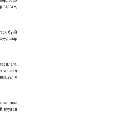
ар, эсхүл
2022 оны 02 сарын 01
р гаргаж,
Нийт шүүгчийн хуралдаан хойшлогдлоо
2022 оны 01 сарын 21
МЭДЭГДЭЛ
эрх бүхий
2022 оны 01 сарын 20
 хуудсаар
Ерөнхий шүүгч Д.Ганзориг Европын
Холбооноос Монгол Улсад суугаа Элчин
сайдтай хамтын ажиллагааны талаар санал
солилцов
аардлага,
2022 оны 01 сарын 19
ын даргад
нилцуулга
Үндсэн хуулийн цэцийн гишүүнд нэр
дэвшигчийн материал хүлээн авах тухай
2022 оны 01 сарын 19
Улсын дээд шүүхийн дэргэдэх Шүүхийн
 мэдээлэл
сургалт, судалгаа, мэдээллийн хүрээлэн
ий нууцад
нээлттэй ажлын байр зарлалаа
2022 оны 01 сарын 18
Дээд шүүхийн нийт шүүгчийн хуралдаан
болно