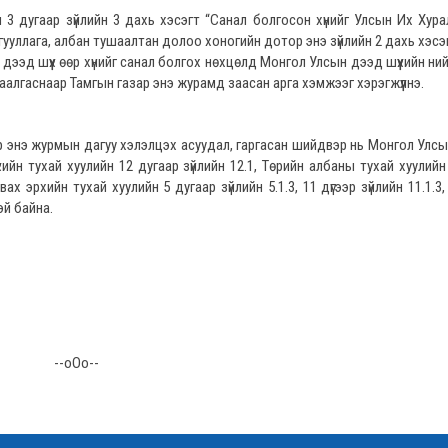
 3 дугаар зүйлийн 3 дахь хэсэгт “Санал болгосон хүнийг Улсын Их Хур
гууллага, албан тушаалтан долоо хоногийн дотор энэ зүйлийн 2 дахь хэсэ
 дээд шүүх өөр хүнийг санал болгох нөхцөлд Монгол Улсын дээд шүүхийн нийт
аалгаснаар Тамгын газар энэ журамд заасан арга хэмжээг хэрэгжүүлнэ.
аар энэ журмын дагуу хэлэлцэх асуудал, гаргасан шийдвэр нь Монгол Улс
хийн тухай хуулийн 12 дугаар зүйлийн 12.1, Төрийн албаны тухай хуулийн
 эрхийн тухай хуулийн 5 дугаар зүйлийн 5.1.3, 11 дүгээр зүйлийн 11.1.3, 
эй байна.
--oOo--