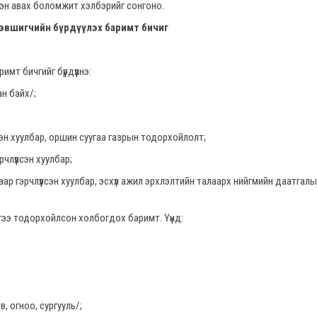
ээн авах боломжит хэлбэрийг сонгоно.
дэвшигчийн бүрдүүлэх баримт бичиг
имт бичгийг бүрдүүлнэ:
 байх/;
хуулбар, оршин суугаа газрын тодорхойлолт;
үлсэн хуулбар;
лүүлсэн хуулбар, эсхүл ажил эрхлэлтийн талаарх нийгмийн даатгалы
 тодорхойлсон холбогдох баримт. Үүнд:
гноо, сургууль/;