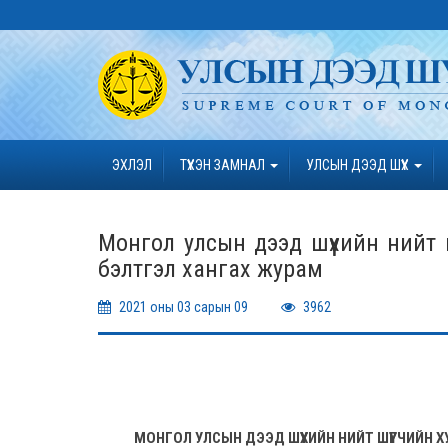
ЭХЛЭЛ
ТҮҮХЭН ЗАМНАЛ
УЛСЫН ДЭЭД ШҮҮХ
Монгол улсын дээд шүүхийн нийт 
бэлтгэл хангах журам
2021 оны 03 сарын 09
3962
МОНГОЛ УЛСЫН ДЭЭД ШҮҮХИЙН НИЙТ ШҮҮГЧИЙ