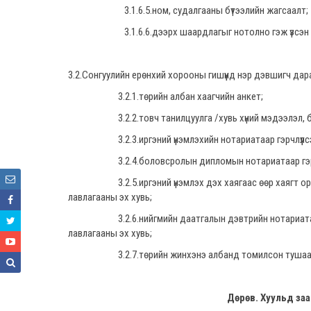
3.1.6.5.ном, судалгааны бүтээлийн жагсаалт;
3.1.6.6.дээрх шаардлагыг нотолно гэж үзсэн б
3.2.Сонгуулийн ерөнхий хорооны гишүүнд нэр дэвшигч дараа
3.2.1.төрийн албан хаагчийн анкет;
3.2.2.товч танилцуулга /хувь хүний мэдээлэл, боловс
3.2.3.иргэний үнэмлэхийн нотариатаар гэрчлүүлсэ
3.2.4.боловсролын дипломын нотариатаар гэрчлү
3.2.5.иргэний үнэмлэх дэх хаягаас өөр хаягт оршин
лавлагааны эх хувь;
3.2.6.нийгмийн даатгалын дэвтрийн нотариатаар гэрч
лавлагааны эх хувь;
3.2.7.төрийн жинхэнэ албанд томилсон тушаалын но
Дөрөв. Хуульд за