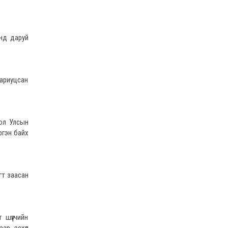
хүргүүллээ
2022 оны 02 сарын 17
Хяналтын шатны шүүх хуралдаанд зайнаас
анд даруй
оролцох боломжтой
2022 оны 02 сарын 15
Дээд шүүхийн нийт шүүгчийн хуралдаан
болов
хариуцсан
2022 оны 02 сарын 09
Үндсэн хуулийн цэцийн гишүүнд нэр
дэвшүүлэх ажиллагааг түдгэлзүүлэв
гол Улсын
2022 оны 02 сарын 09
ргэн байх
Дээд шүүхийн нийт шүүгчийн хуралдаан
болно
2022 оны 02 сарын 07
гт заасан
МЭНДЧИЛГЭЭ
2022 оны 02 сарын 01
Дээд шүүхийн Тамгын газрын ажилтнуудын
шүүгчийн
82 хувь нь ХАСХОМ мэдүүлээд байна