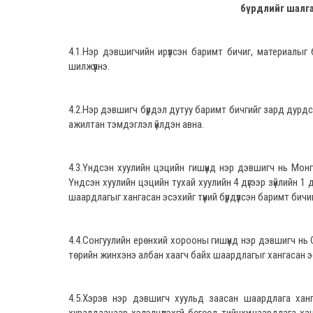
бүрдлийг шалг
4.1.Нэр дэвшигчийн ирүүлсэн баримт бичиг, материалыг
шилжүүлнэ.
4.2.Нэр дэвшигч бүрдэл дутуу баримт бичгийг зард дурдс
ажилтан тэмдэглэл үйлдэн авна.
4.3.Үндсэн хуулийн цэцийн гишүүнд нэр дэвшигч нь Мон
Үндсэн хуулийн цэцийн тухай хуулийн 4 дүгээр зүйлийн 1 д
шаардлагыг хангасан эсэхийг түүний бүрдүүлсэн баримт бич
4.4.Сонгуулийн ерөнхий хорооны гишүүнд нэр дэвшигч нь С
төрийн жинхэнэ албан хаагч байх шаардлагыг хангасан эсэх
4.5.Хэрэв нэр дэвшигч хуульд заасан шаардлага ханг