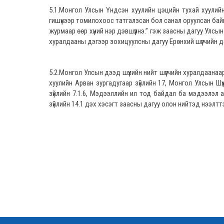
5.1.Монгол Улсын Үндсэн хуулийн цэцийн тухай хуулийн
гишүүнээр томилохоос татгалзсан бол санал оруулсан бай
журмаар өөр хүний нэр дэвшүүлнэ.” гэж заасны дагуу Улсын
хуралдааны дэгээр зохицуулсны дагуу Ерөнхий шүүгчийн д
5.2.Монгол Улсын дээд шүүхийн нийт шүүгчийн хуралдаан
хуулийн Арван зургадугаар зүйлийн 17, Монгол Улсын Шүү
зүйлийн 7.1.6, Мэдээллийн ил тод байдал ба мэдээлэл авах
зүйлийн 14.1 дэх хэсэгт заасны дагуу олон нийтэд нээлтт