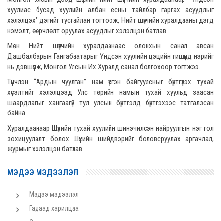
хуулиас бусад хуулийн албан ёсны тайлбар гаргах асуудлыг
хэлэлцэх" дэгийг тусгайлан тогтоож, Нийт шүүгчийн хуралдааны дэгд
нэмэлт, өөрчлөлт оруулах асуудлыг хэлэлцэн батлав.
Мөн Нийт шүүгчийн хуралдаанаас олонхын санал авсан
Дашбалбарын Гангабаатарыг Үндсэн хуулийн цэцийн гишүүнд нэрийг
нь дэвшүүлж, Монгол Улсын Их Хуралд санал болгохоор тогтжээ.
Түүнчлэн “Ардын чуулган” нам үүсгэн байгуулсныг бүртгүүлэх тухай
хүсэлтийг хэлэлцээд Улс төрийн намын тухай хуульд заасан
шаардлагыг хангаагүй тул улсын бүртгэлд бүртгэхээс татгалзсан
байна.
Хуралдаанаар Шүүхийн тухай хуулийн шинэчилсэн найруулгын нэг гол
зохицуулалт болох Шүүхийн шийдвэрийг боловсруулах аргачлал,
журмыг хэлэлцэн батлав.
МЭДЭЭ МЭДЭЭЛЭЛ
Мэдээ мэдээлэл
Гадаад харилцаа