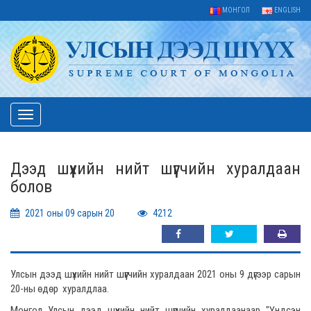
МОНГОЛ
ENGLISH
Toggle
navigation
Дээд шүүхийн нийт шүүгчийн хуралдаан
болов
2021 оны 09 сарын 20
4212
Улсын дээд шүүхийн нийт шүүгчийн хуралдаан 2021 оны 9 дүгээр сарын
20-ны өдөр хуралдлаа.
Монгол Улсын дээд шүүхийн нийт шүүгчийн хуралдаанаар "Үндсэн