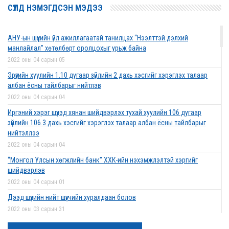
СҮҮЛД НЭМЭГДСЭН МЭДЭЭ
АНУ-ын шүүхийн үйл ажиллагаатай танилцах “Нээлттэй дэлхий
манлайлал” хөтөлбөрт оролцохыг урьж байна
2022 оны 04 сарын 05
Эрүүгийн хуулийн 1.10 дугаар зүйлийн 2 дахь хэсгийг хэрэглэх талаар
албан ёсны тайлбарыг нийтлэв
2022 оны 04 сарын 04
Иргэний хэрэг шүүхэд хянан шийдвэрлэх тухай хуулийн 106 дугаар
зүйлийн 106.3 дахь хэсгийг хэрэглэх талаар албан ёсны тайлбарыг
нийтэллээ
2022 оны 04 сарын 04
“Монгол Улсын хөгжлийн банк” ХХК-ийн нэхэмжлэлтэй хэргийг
шийдвэрлэв
2022 оны 04 сарын 01
Дээд шүүхийн нийт шүүгчийн хуралдаан болов
2022 оны 03 сарын 31
Нээлттэй ажлын байрны зар