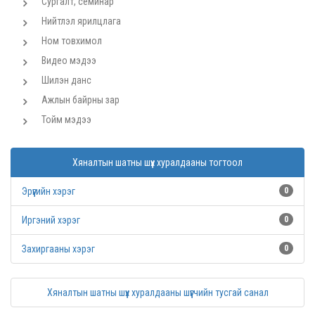
Сургалт, семинар
Нийтлэл ярилцлага
Ном товхимол
Видео мэдээ
Шилэн данс
Ажлын байрны зар
Тойм мэдээ
Хяналтын шатны шүүх хуралдааны тогтоол
Эрүүгийн хэрэг
0
Иргэний хэрэг
0
Захиргааны хэрэг
0
Хяналтын шатны шүүх хуралдааны шүүгчийн тусгай санал