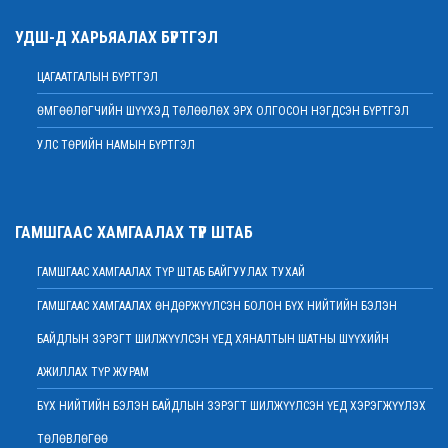
2022 оны 02 сарын 09
УДШ-Д ХАРЬЯАЛАХ БҮРТГЭЛ
Дээд шүүхийн нийт шүүгчийн хуралдаан болно
2022 оны 02 сарын 07
ЦАГААТГАЛЫН БҮРТГЭЛ
МЭНДЧИЛГЭЭ
ӨМГӨӨЛӨГЧИЙН ШҮҮХЭД ТӨЛӨӨЛӨХ ЭРХ ОЛГОСОН НЭГДСЭН БҮРТГЭЛ
2022 оны 02 сарын 01
УЛС ТӨРИЙН НАМЫН БҮРТГЭЛ
Дээд шүүхийн Тамгын газрын ажилтнуудын 82 хувь нь ХАСХОМ мэдүүлээд
байна
2022 оны 02 сарын 01
Нийт шүүгчийн хуралдаан хойшлогдлоо
ГАМШГААС ХАМГААЛАХ ТҮР ШТАБ
2022 оны 01 сарын 21
ГАМШГААС ХАМГААЛАХ ТҮР ШТАБ БАЙГУУЛАХ ТУХАЙ
МЭДЭГДЭЛ
2022 оны 01 сарын 20
ГАМШГААС ХАМГААЛАХ ӨНДӨРЖҮҮЛСЭН БОЛОН БҮХ НИЙТИЙН БЭЛЭН
Ерөнхий шүүгч Д.Ганзориг Европын Холбооноос Монгол Улсад суугаа
БАЙДЛЫН ЗЭРЭГТ ШИЛЖҮҮЛСЭН ҮЕД ХЯНАЛТЫН ШАТНЫ ШҮҮХИЙН
Элчин сайдтай хамтын ажиллагааны талаар санал солилцов
2022 оны 01 сарын 19
АЖИЛЛАХ ТҮР ЖУРАМ
Үндсэн хуулийн цэцийн гишүүнд нэр дэвшигчийн материал хүлээн авах
БҮХ НИЙТИЙН БЭЛЭН БАЙДЛЫН ЗЭРЭГТ ШИЛЖҮҮЛСЭН ҮЕД ХЭРЭГЖҮҮЛЭХ
тухай
ТӨЛӨВЛӨГӨӨ
2022 оны 01 сарын 19