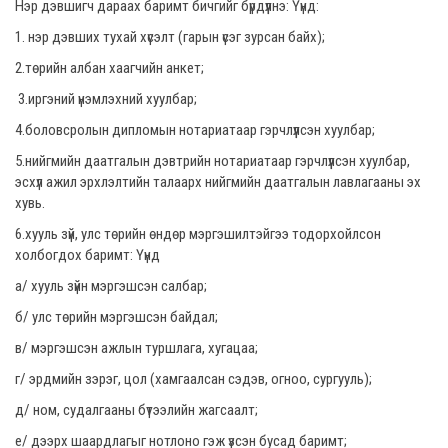
Нэр дэвшигч дараах баримт бичгийг бүрдүүлнэ: Үүнд:
1. нэр дэвших тухай хүсэлт (гарын үсэг зурсан байх);
2.төрийн албан хаагчийн анкет;
3.иргэний үнэмлэхний хуулбар;
4.боловсролын дипломын нотариатаар гэрчлүүлсэн хуулбар;
5.нийгмийн даатгалын дэвтрийн нотариатаар гэрчлүүлсэн хуулбар,
эсхүл ажил эрхлэлтийн талаарх нийгмийн даатгалын лавлагааны эх
хувь.
6.хууль зүй, улс төрийн өндөр мэргэшилтэйгээ тодорхойлсон
холбогдох баримт: Үүнд
а/ хууль зүйн мэргэшсэн салбар;
б/ улс төрийн мэргэшсэн байдал;
в/ мэргэшсэн ажлын туршлага, хугацаа;
г/ эрдмийн зэрэг, цол (хамгаалсан сэдэв, огноо, сургууль);
д/ ном, судалгааны бүтээлийн жагсаалт;
е/ дээрх шаардлагыг нотлоно гэж үзсэн бусад баримт;