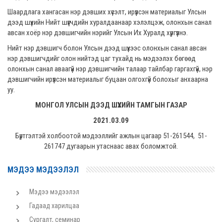
Шаардлага хангасан нэр дэвших хүсэлт, ирүүлсэн материалыг Улсын
дээд шүүхийн Нийт шүүгчдийн хуралдаанаар хэлэлцэж, олонхын санал
авсан хоёр нэр дэвшигчийн нэрийг Улсын Их Хуралд хүргүүлнэ.
Нийт нэр дэвшигч болон Улсын дээд шүүхээс олонхын санал авсан
нэр дэвшигчдийг олон нийтэд цаг тухайд нь мэдээлэх бөгөөд
олонхын санал аваагүй нэр дэвшигчийн талаар тайлбар гаргахгүй, нэр
дэвшигчийн ирүүлсэн материалыг буцаан олгохгүй болохыг анхаарна
уу.
МОНГОЛ УЛСЫН ДЭЭД ШҮҮХИЙН ТАМГЫН ГАЗАР
2021
.03.09
Бүртгэлтэй холбоотой мэдээллийг ажлын цагаар 51-261544, 51-
261747 дугаарын утаснаас авах боломжтой.
МЭДЭЭ МЭДЭЭЛЭЛ
Мэдээ мэдээлэл
Гадаад харилцаа
Сургалт, семинар