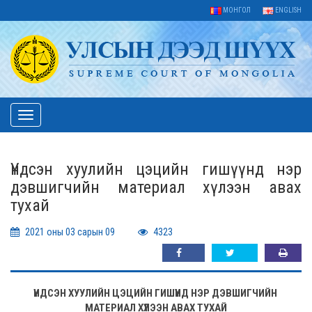
МОНГОЛ
ENGLISH
Toggle
navigation
Үндсэн хуулийн цэцийн гишүүнд нэр
дэвшигчийн материал хүлээн авах
тухай
2021 оны 03 сарын 09
4323
ҮНДСЭН ХУУЛИЙН ЦЭЦИЙН ГИШҮҮНД НЭР ДЭВШИГЧИЙН
МАТЕРИАЛ ХҮЛЭЭН АВАХ ТУХАЙ