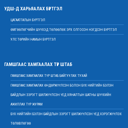
2022 оны 02 сарын 09
УДШ-Д ХАРЬЯАЛАХ БҮРТГЭЛ
Дээд шүүхийн нийт шүүгчийн хуралдаан болно
2022 оны 02 сарын 07
ЦАГААТГАЛЫН БҮРТГЭЛ
МЭНДЧИЛГЭЭ
ӨМГӨӨЛӨГЧИЙН ШҮҮХЭД ТӨЛӨӨЛӨХ ЭРХ ОЛГОСОН НЭГДСЭН БҮРТГЭЛ
2022 оны 02 сарын 01
УЛС ТӨРИЙН НАМЫН БҮРТГЭЛ
Дээд шүүхийн Тамгын газрын ажилтнуудын 82 хувь нь ХАСХОМ мэдүүлээд
байна
2022 оны 02 сарын 01
Нийт шүүгчийн хуралдаан хойшлогдлоо
ГАМШГААС ХАМГААЛАХ ТҮР ШТАБ
2022 оны 01 сарын 21
ГАМШГААС ХАМГААЛАХ ТҮР ШТАБ БАЙГУУЛАХ ТУХАЙ
МЭДЭГДЭЛ
2022 оны 01 сарын 20
ГАМШГААС ХАМГААЛАХ ӨНДӨРЖҮҮЛСЭН БОЛОН БҮХ НИЙТИЙН БЭЛЭН
Ерөнхий шүүгч Д.Ганзориг Европын Холбооноос Монгол Улсад суугаа
БАЙДЛЫН ЗЭРЭГТ ШИЛЖҮҮЛСЭН ҮЕД ХЯНАЛТЫН ШАТНЫ ШҮҮХИЙН
Элчин сайдтай хамтын ажиллагааны талаар санал солилцов
2022 оны 01 сарын 19
АЖИЛЛАХ ТҮР ЖУРАМ
Үндсэн хуулийн цэцийн гишүүнд нэр дэвшигчийн материал хүлээн авах
БҮХ НИЙТИЙН БЭЛЭН БАЙДЛЫН ЗЭРЭГТ ШИЛЖҮҮЛСЭН ҮЕД ХЭРЭГЖҮҮЛЭХ
тухай
ТӨЛӨВЛӨГӨӨ
2022 оны 01 сарын 19