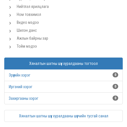
Нийтлэл ярилцлага
Ном товхимол
Видео мэдээ
Шилэн данс
Ажлын байрны зар
Тойм мэдээ
Хяналтын шатны шүүх хуралдааны тогтоол
Эрүүгийн хэрэг
0
Иргэний хэрэг
0
Захиргааны хэрэг
0
Хяналтын шатны шүүх хуралдааны шүүгчийн тусгай санал