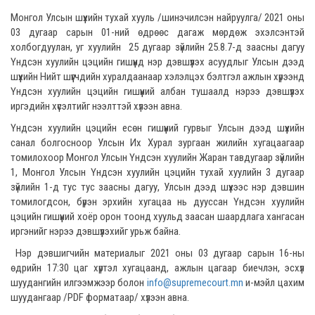
Монгол Улсын шүүхийн тухай хууль /шинэчилсэн найруулга/ 2021 оны
03 дугаар сарын 01-ний өдрөөс дагаж мөрдөж эхэлсэнтэй
холбогдуулан, уг хуулийн 25 дугаар зүйлийн 25.8.7-д заасны дагуу
Үндсэн хуулийн цэцийн гишүүнд нэр дэвшүүлэх асуудлыг Улсын дээд
шүүхийн Нийт шүүгчдийн хуралдаанаар хэлэлцэх бэлтгэл ажлын хүрээнд
Үндсэн хуулийн цэцийн гишүүний албан тушаалд нэрээ дэвшүүлэх
иргэдийн хүсэлтийг нээлттэй хүлээн авна.
Үндсэн хуулийн цэцийн есөн гишүүний гурвыг Улсын дээд шүүхийн
санал болгосноор Улсын Их Хурал зургаан жилийн хугацаагаар
томилохоор Монгол Улсын Үндсэн хуулийн Жаран тавдугаар зүйлийн
1, Монгол Улсын Үндсэн хуулийн цэцийн тухай хуулийн 3 дугаар
зүйлийн 1-д тус тус заасны дагуу, Улсын дээд шүүхээс нэр дэвшин
томилогдсон, бүрэн эрхийн хугацаа нь дууссан Үндсэн хуулийн
цэцийн гишүүний хоёр орон тоонд хуульд заасан шаардлага хангасан
иргэнийг нэрээ дэвшүүлэхийг урьж байна.
Нэр дэвшигчийн материалыг 2021 оны 03 дугаар сарын 16-ны
өдрийн 17:30 цаг хүртэл хугацаанд, ажлын цагаар биечлэн, эсхүл
шуудангийн илгээмжээр болон
info@supremecourt.mn
и-мэйл цахим
шуудангаар /PDF форматаар/ хүлээн авна.