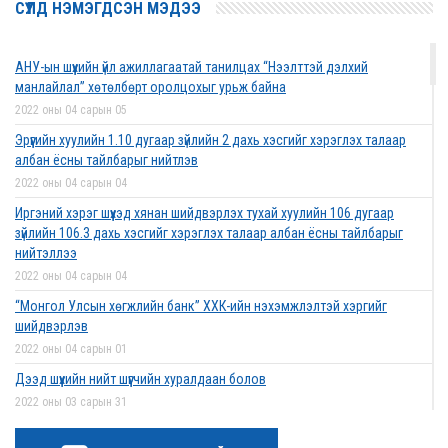
СҮҮЛД НЭМЭГДСЭН МЭДЭЭ
АНУ-ын шүүхийн үйл ажиллагаатай танилцах “Нээлттэй дэлхий
манлайлал” хөтөлбөрт оролцохыг урьж байна
2022 оны 04 сарын 05
Эрүүгийн хуулийн 1.10 дугаар зүйлийн 2 дахь хэсгийг хэрэглэх талаар
албан ёсны тайлбарыг нийтлэв
2022 оны 04 сарын 04
Иргэний хэрэг шүүхэд хянан шийдвэрлэх тухай хуулийн 106 дугаар
зүйлийн 106.3 дахь хэсгийг хэрэглэх талаар албан ёсны тайлбарыг
нийтэллээ
2022 оны 04 сарын 04
“Монгол Улсын хөгжлийн банк” ХХК-ийн нэхэмжлэлтэй хэргийг
шийдвэрлэв
2022 оны 04 сарын 01
Дээд шүүхийн нийт шүүгчийн хуралдаан болов
2022 оны 03 сарын 31
Нээлттэй ажлын байрны зар