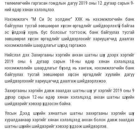
төлөөлөгчийн гаргасан гомдлын дагуу 2019 оны 12 дугаар сарын 9-
ний өдөр хянан хэлэлцлээ.
Нэхэмжлэгч “М Си Эс холдинг” ХХК нь нэхэмжлэгчийн банк
байгуулах тусгай зөвшөөрөл хүссэн өргөдлийг шийдвэрлэхгүй байгаа
эс үйлдэхүй хууль бус болохыг тогтоож, банк байгуулах тусгай
зөвшөөрөл хүссэн өргөдлийг шийдвэрлэхийг хариуцагчид даалгах
нэхэмжлэлийн шаардлагыг шүүхэд гаргажээ.
Нийслэл дэх Захиргааны хэргийн анхан шатны шүүх дээрх хэргийг
2019 оны 6 дугаар сарын 18-ны өдөр хянан хэлэлцээд
нэхэмжлэлийн шаардлагыг бүхэлд нь хангаж, нэхэмжлэгчийн банк
байгуулах тусгай зөвшөөрөл хүссэн өргөдлийг хуулийн дагуу
шийдвэрлэхийг хариуцагчид даалгаж шийдвэрлэжээ.
Захиргааны хэргийн давж заалдах шатны шүүх уг хэргийг 2019 оны 9
дүгээр сарын 12-ны өдөр хянан хэлэлцээд анхан шатны шүүхийн
шийдвэрийг хэвээр үлдээсэн байна.
Улсын Дээд шүүхийн хяналтын шатны захиргааны хэргийн шүүх
хуралдаанаар хэргийг хянан хэлэлцээд анхан болон давж заалдах
шатны шүүхийн шийдвэрийг хэвээр үлдээж шийдвэрлэв.