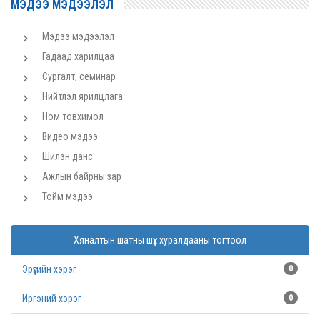
МЭДЭЭ МЭДЭЭЛЭЛ
Мэдээ мэдээлэл
Гадаад харилцаа
Сургалт, семинар
Нийтлэл ярилцлага
Ном товхимол
Видео мэдээ
Шилэн данс
Ажлын байрны зар
Тойм мэдээ
Хяналтын шатны шүүх хуралдааны тогтоол
Эрүүгийн хэрэг
0
Иргэний хэрэг
0