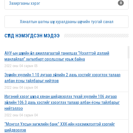
Захиргааны хэрэг
0
Хяналтын шатны шүүх хуралдааны шүүгчийн тусгай санал
СҮҮЛД НЭМЭГДСЭН МЭДЭЭ
АНУ-ын шүүхийн үйл ажиллагаатай танилцах “Нээлттэй дэлхий
манлайлал” хөтөлбөрт оролцохыг урьж байна
2022 оны 04 сарын 05
Эрүүгийн хуулийн 1.10 дугаар зүйлийн 2 дахь хэсгийг хэрэглэх талаар
албан ёсны тайлбарыг нийтлэв
2022 оны 04 сарын 04
Иргэний хэрэг шүүхэд хянан шийдвэрлэх тухай хуулийн 106 дугаар
зүйлийн 106.3 дахь хэсгийг хэрэглэх талаар албан ёсны тайлбарыг
нийтэллээ
2022 оны 04 сарын 04
“Монгол Улсын хөгжлийн банк” ХХК-ийн нэхэмжлэлтэй хэргийг
шийдвэрлэв