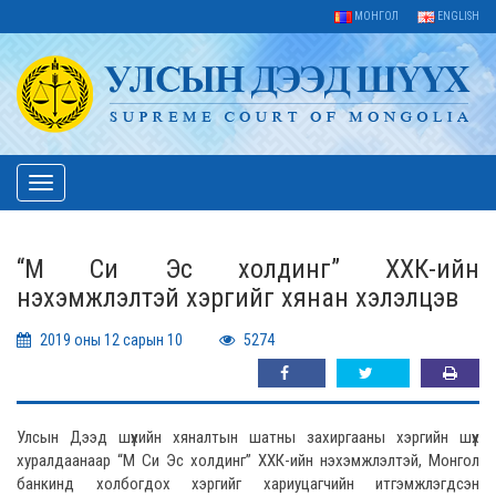
МОНГОЛ
ENGLISH
Toggle
navigation
“М Си Эс холдинг” ХХК-ийн
нэхэмжлэлтэй хэргийг хянан хэлэлцэв
2019 оны 12 сарын 10
5274
Улсын Дээд шүүхийн хяналтын шатны захиргааны хэргийн шүүх
хуралдаанаар “М Си Эс холдинг” ХХК-ийн нэхэмжлэлтэй, Монгол
банкинд холбогдох хэргийг хариуцагчийн итгэмжлэгдсэн