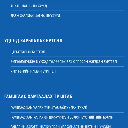
2022 оны 02 сарын 15
АНХАН ШАТНЫ ШҮҮХҮҮД
Дээд шүүхийн нийт шүүгчийн хуралдаан болов
ДАВЖ ЗААЛДАХ ШАТНЫ ШҮҮХҮҮД
2022 оны 02 сарын 09
Үндсэн хуулийн цэцийн гишүүнд нэр дэвшүүлэх ажиллагааг түдгэлзүүлэв
2022 оны 02 сарын 09
УДШ-Д ХАРЬЯАЛАХ БҮРТГЭЛ
Дээд шүүхийн нийт шүүгчийн хуралдаан болно
2022 оны 02 сарын 07
ЦАГААТГАЛЫН БҮРТГЭЛ
МЭНДЧИЛГЭЭ
ӨМГӨӨЛӨГЧИЙН ШҮҮХЭД ТӨЛӨӨЛӨХ ЭРХ ОЛГОСОН НЭГДСЭН БҮРТГЭЛ
2022 оны 02 сарын 01
УЛС ТӨРИЙН НАМЫН БҮРТГЭЛ
Дээд шүүхийн Тамгын газрын ажилтнуудын 82 хувь нь ХАСХОМ мэдүүлээд
байна
2022 оны 02 сарын 01
Нийт шүүгчийн хуралдаан хойшлогдлоо
ГАМШГААС ХАМГААЛАХ ТҮР ШТАБ
2022 оны 01 сарын 21
ГАМШГААС ХАМГААЛАХ ТҮР ШТАБ БАЙГУУЛАХ ТУХАЙ
МЭДЭГДЭЛ
2022 оны 01 сарын 20
ГАМШГААС ХАМГААЛАХ ӨНДӨРЖҮҮЛСЭН БОЛОН БҮХ НИЙТИЙН БЭЛЭН
Ерөнхий шүүгч Д.Ганзориг Европын Холбооноос Монгол Улсад суугаа
БАЙДЛЫН ЗЭРЭГТ ШИЛЖҮҮЛСЭН ҮЕД ХЯНАЛТЫН ШАТНЫ ШҮҮХИЙН