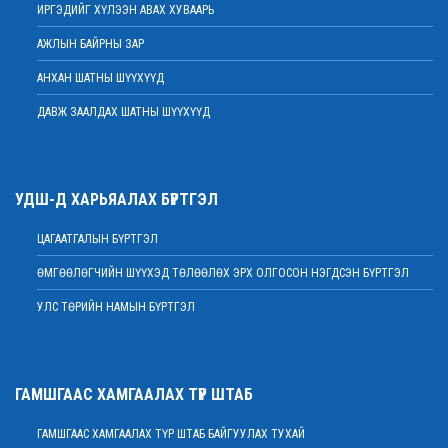
ИРГЭДИЙГ ХҮЛЭЭН АВАХ ХУВААРЬ
2022 оны 02 сарын 17
АЖЛЫН БАЙРНЫ ЗАР
Хяналтын шатны шүүх хуралдаанд зайнаас оролцох боломжтой
2022 оны 02 сарын 15
АНХАН ШАТНЫ ШҮҮХҮҮД
Дээд шүүхийн нийт шүүгчийн хуралдаан болов
ДАВЖ ЗААЛДАХ ШАТНЫ ШҮҮХҮҮД
2022 оны 02 сарын 09
Үндсэн хуулийн цэцийн гишүүнд нэр дэвшүүлэх ажиллагааг түдгэлзүүлэв
2022 оны 02 сарын 09
УДШ-Д ХАРЬЯАЛАХ БҮРТГЭЛ
Дээд шүүхийн нийт шүүгчийн хуралдаан болно
2022 оны 02 сарын 07
ЦАГААТГАЛЫН БҮРТГЭЛ
МЭНДЧИЛГЭЭ
ӨМГӨӨЛӨГЧИЙН ШҮҮХЭД ТӨЛӨӨЛӨХ ЭРХ ОЛГОСОН НЭГДСЭН БҮРТГЭЛ
2022 оны 02 сарын 01
УЛС ТӨРИЙН НАМЫН БҮРТГЭЛ
Дээд шүүхийн Тамгын газрын ажилтнуудын 82 хувь нь ХАСХОМ мэдүүлээд
байна
2022 оны 02 сарын 01
Нийт шүүгчийн хуралдаан хойшлогдлоо
ГАМШГААС ХАМГААЛАХ ТҮР ШТАБ
2022 оны 01 сарын 21
ГАМШГААС ХАМГААЛАХ ТҮР ШТАБ БАЙГУУЛАХ ТУХАЙ
МЭДЭГДЭЛ