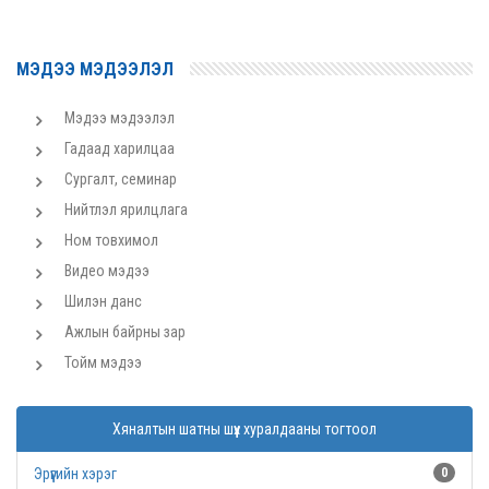
МЭДЭЭ МЭДЭЭЛЭЛ
Мэдээ мэдээлэл
Гадаад харилцаа
Сургалт, семинар
Нийтлэл ярилцлага
Ном товхимол
Видео мэдээ
Шилэн данс
Ажлын байрны зар
Тойм мэдээ
Хяналтын шатны шүүх хуралдааны тогтоол
Эрүүгийн хэрэг
0