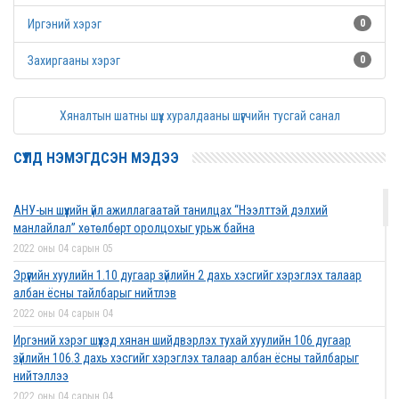
Иргэний хэрэг
0
Захиргааны хэрэг
0
Хяналтын шатны шүүх хуралдааны шүүгчийн тусгай санал
СҮҮЛД НЭМЭГДСЭН МЭДЭЭ
АНУ-ын шүүхийн үйл ажиллагаатай танилцах “Нээлттэй дэлхий
манлайлал” хөтөлбөрт оролцохыг урьж байна
2022 оны 04 сарын 05
Эрүүгийн хуулийн 1.10 дугаар зүйлийн 2 дахь хэсгийг хэрэглэх талаар
албан ёсны тайлбарыг нийтлэв
2022 оны 04 сарын 04
Иргэний хэрэг шүүхэд хянан шийдвэрлэх тухай хуулийн 106 дугаар
зүйлийн 106.3 дахь хэсгийг хэрэглэх талаар албан ёсны тайлбарыг
нийтэллээ
2022 оны 04 сарын 04