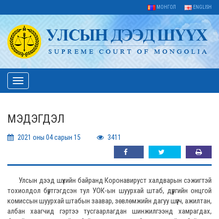
МОНГОЛ
ENGLISH
Toggle
navigation
МЭДЭГДЭЛ
2021 оны 04 сарын 15
3411
Улсын дээд шүүхийн байранд Коронавируст халдварын сэжигтэй
тохиолдол бүртгэгдсэн тул УОК-ын шуурхай штаб, дүүргийн онцгой
комиссын шуурхай штабын заавар, зөвлөмжийн дагуу шүүгч, ажилтан,
албан хаагчид гэртээ тусгаарлагдан шинжилгээнд хамрагдах,