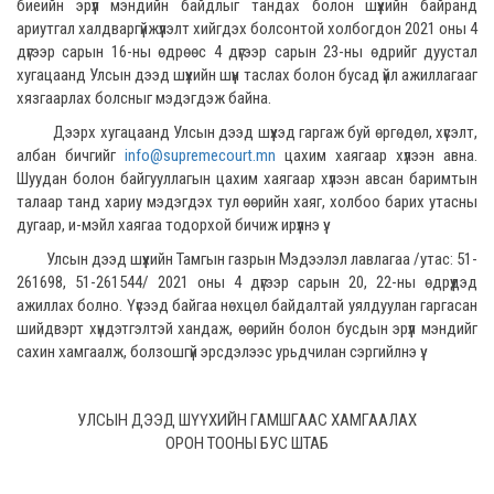
биеийн эрүүл мэндийн байдлыг тандах болон шүүхийн байранд
ариутгал халдваргүйжүүлэлт хийгдэх болсонтой холбогдон 2021 оны 4
дүгээр сарын 16-ны өдрөөс 4 дүгээр сарын 23-ны өдрийг дуустал
хугацаанд Улсын дээд шүүхийн шүүн таслах болон бусад үйл ажиллагааг
хязгаарлах болсныг мэдэгдэж байна.
Дээрх хугацаанд Улсын дээд шүүхэд гаргаж буй өргөдөл, хүсэлт,
албан бичгийг
info@supremecourt.mn
цахим хаягаар хүлээн авна.
Шуудан болон байгууллагын цахим хаягаар хүлээн авсан баримтын
талаар танд хариу мэдэгдэх тул өөрийн хаяг, холбоо барих утасны
дугаар, и-мэйл хаягаа тодорхой бичиж ирүүлнэ үү.
Улсын дээд шүүхийн Тамгын газрын Мэдээлэл лавлагаа /утас: 51-
261698, 51-261544/ 2021 оны 4 дүгээр сарын 20, 22-ны өдрүүдэд
ажиллах болно. Үүсээд байгаа нөхцөл байдалтай уялдуулан гаргасан
шийдвэрт хүндэтгэлтэй хандаж, өөрийн болон бусдын эрүүл мэндийг
сахин хамгаалж, болзошгүй эрсдэлээс урьдчилан сэргийлнэ үү.
УЛСЫН ДЭЭД ШҮҮХИЙН ГАМШГААС ХАМГААЛАХ
ОРОН ТООНЫ БУС ШТАБ