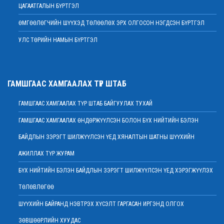
2022 оны 02 сарын 07
ЦАГААТГАЛЫН БҮРТГЭЛ
МЭНДЧИЛГЭЭ
ӨМГӨӨЛӨГЧИЙН ШҮҮХЭД ТӨЛӨӨЛӨХ ЭРХ ОЛГОСОН НЭГДСЭН БҮРТГЭЛ
2022 оны 02 сарын 01
УЛС ТӨРИЙН НАМЫН БҮРТГЭЛ
Дээд шүүхийн Тамгын газрын ажилтнуудын 82 хувь нь ХАСХОМ мэдүүлээд
байна
2022 оны 02 сарын 01
Нийт шүүгчийн хуралдаан хойшлогдлоо
ГАМШГААС ХАМГААЛАХ ТҮР ШТАБ
2022 оны 01 сарын 21
ГАМШГААС ХАМГААЛАХ ТҮР ШТАБ БАЙГУУЛАХ ТУХАЙ
МЭДЭГДЭЛ
2022 оны 01 сарын 20
ГАМШГААС ХАМГААЛАХ ӨНДӨРЖҮҮЛСЭН БОЛОН БҮХ НИЙТИЙН БЭЛЭН
Ерөнхий шүүгч Д.Ганзориг Европын Холбооноос Монгол Улсад суугаа
БАЙДЛЫН ЗЭРЭГТ ШИЛЖҮҮЛСЭН ҮЕД ХЯНАЛТЫН ШАТНЫ ШҮҮХИЙН
Элчин сайдтай хамтын ажиллагааны талаар санал солилцов
2022 оны 01 сарын 19
АЖИЛЛАХ ТҮР ЖУРАМ
Үндсэн хуулийн цэцийн гишүүнд нэр дэвшигчийн материал хүлээн авах
БҮХ НИЙТИЙН БЭЛЭН БАЙДЛЫН ЗЭРЭГТ ШИЛЖҮҮЛСЭН ҮЕД ХЭРЭГЖҮҮЛЭХ
тухай
ТӨЛӨВЛӨГӨӨ
2022 оны 01 сарын 19
Улсын дээд шүүхийн дэргэдэх Шүүхийн сургалт, судалгаа, мэдээллийн
ШҮҮХИЙН БАЙРАНД НЭВТРЭХ ХҮСЭЛТ ГАРГАСАН ИРГЭНД ОЛГОХ
хүрээлэн нээлттэй ажлын байр зарлалаа
ЗӨВШӨӨРЛИЙН ХУУДАС