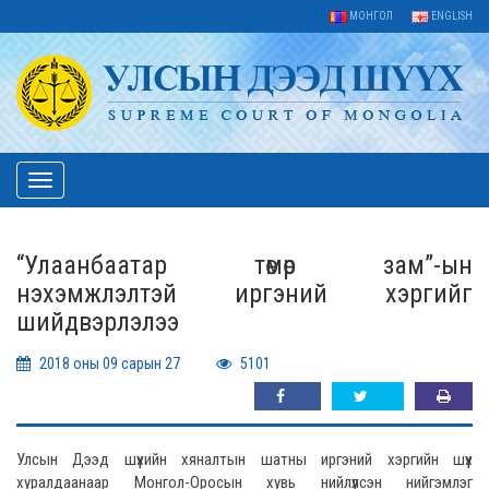
МОНГОЛ
ENGLISH
Toggle
navigation
“Улаанбаатар төмөр зам”-ын
нэхэмжлэлтэй иргэний хэргийг
шийдвэрлэлээ
2018 оны 09 сарын 27
5101
Улсын Дээд шүүхийн хяналтын шатны иргэний хэргийн шүүх
хуралдаанаар Монгол-Оросын хувь нийлүүлсэн нийгэмлэг