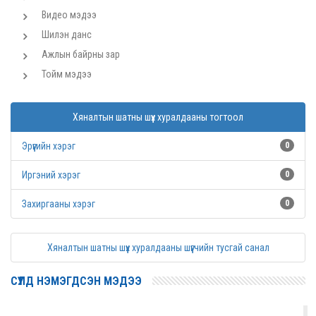
Видео мэдээ
Шилэн данс
Ажлын байрны зар
Тойм мэдээ
Хяналтын шатны шүүх хуралдааны тогтоол
Эрүүгийн хэрэг
0
Иргэний хэрэг
0
Захиргааны хэрэг
0
Хяналтын шатны шүүх хуралдааны шүүгчийн тусгай санал
СҮҮЛД НЭМЭГДСЭН МЭДЭЭ