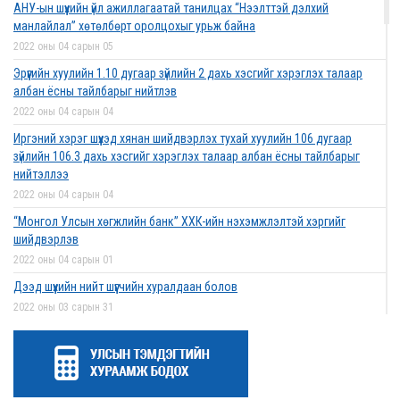
АНУ-ын шүүхийн үйл ажиллагаатай танилцах “Нээлттэй дэлхий
манлайлал” хөтөлбөрт оролцохыг урьж байна
2022 оны 04 сарын 05
Эрүүгийн хуулийн 1.10 дугаар зүйлийн 2 дахь хэсгийг хэрэглэх талаар
албан ёсны тайлбарыг нийтлэв
2022 оны 04 сарын 04
Иргэний хэрэг шүүхэд хянан шийдвэрлэх тухай хуулийн 106 дугаар
зүйлийн 106.3 дахь хэсгийг хэрэглэх талаар албан ёсны тайлбарыг
нийтэллээ
2022 оны 04 сарын 04
“Монгол Улсын хөгжлийн банк” ХХК-ийн нэхэмжлэлтэй хэргийг
шийдвэрлэв
2022 оны 04 сарын 01
Дээд шүүхийн нийт шүүгчийн хуралдаан болов
2022 оны 03 сарын 31
Нээлттэй ажлын байрны зар
2022 оны 03 сарын 31
Д.Гүрсоронз нарт холбогдох хэргийг хяналтын шатны шүүх хуралдаанаар
хэлэлцүүлэхээс татгалзав