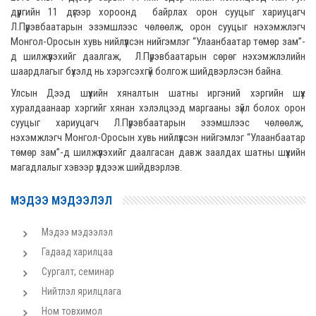
дүүргийн 11 дүгээр хороонд байрлах орон сууцыг хариуцагч
Л.Пүрэвбаатарын эзэмшлээс чөлөөлж, орон сууцыг нэхэмжлэгч
Монгол-Оросын хувь нийлүүлсэн нийгэмлэг “Улаанбаатар төмөр зам”-
д шилжүүлэхийг даалгаж, Л.Пүрэвбаатарын сөрөг нэхэмжлэлийн
шаардлагыг бүхэлд нь хэрэгсэхгүй болгож шийдвэрлэсэн байна.
Улсын Дээд шүүхийн хяналтын шатны иргэний хэргийн шүүх
хуралдаанаар хэргийг хянан хэлэлцээд маргааны зүйл болох орон
сууцыг хариуцагч Л.Пүрэвбаатарын эзэмшлээс чөлөөлж,
нэхэмжлэгч Монгол-Оросын хувь нийлүүлсэн нийгэмлэг “Улаанбаатар
төмөр зам”-д шилжүүлэхийг даалгасан давж заалдах шатны шүүхийн
магадлалыг хэвээр үлдээж шийдвэрлэв.
МЭДЭЭ МЭДЭЭЛЭЛ
Мэдээ мэдээлэл
Гадаад харилцаа
Сургалт, семинар
Нийтлэл ярилцлага
Ном товхимол