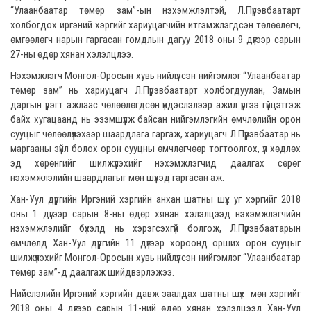
“Улаанбаатар төмөр зам”-ын нэхэмжлэлтэй, Л.Пүрэвбаатарт
холбогдох иргэний хэргийг хариуцагчийн итгэмжлэгдсэн төлөөлөгч,
өмгөөлөгч нарын гаргасан гомдлын дагуу 2018 оны 9 дүгээр сарын
27-ны өдөр хянан хэлэлцлээ.
Нэхэмжлэгч Монгол-Оросын хувь нийлүүлсэн нийгэмлэг “Улаанбаатар
төмөр зам” нь хариуцагч Л.Пүрэвбаатарт холбогдуулан, Замын
даргын үүрэгт ажлаас чөлөөлөгдсөн үндэслэлээр ажил үүргээ гүйцэтгэж
байх хугацаанд нь эзэмшүүлж байсан нийгэмлэгийн өмчлөлийн орон
сууцыг чөлөөлүүлэхээр шаардлага гаргаж, хариуцагч Л.Пүрэвбаатар нь
маргааны зүйл болох орон сууцны өмчлөгчөөр тогтоолгох, үл хөдлөх
эд хөрөнгийг шилжүүлэхийг нэхэмжлэгчид даалгах сөрөг
нэхэмжлэлийн шаардлагыг мөн шүүхэд гаргасан аж.
Хан-Уул дүүргийн Иргэний хэргийн анхан шатны шүүх уг хэргийг 2018
оны 1 дүгээр сарын 8-ны өдөр хянан хэлэлцээд нэхэмжлэгчийн
нэхэмжлэлийг бүхэлд нь хэрэгсэхгүй болгож, Л.Пүрэвбаатарын
өмчлөлд Хан-Уул дүүргийн 11 дүгээр хороонд орших орон сууцыг
шилжүүлэхийг Монгол-Оросын хувь нийлүүлсэн нийгэмлэг “Улаанбаатар
төмөр зам”-д даалгаж шийдвэрлэжээ.
Нийслэлийн Иргэний хэргийн давж заалдах шатны шүүх мөн хэргийг
2018 оны 4 дүгээр сарын 11-ний өдөр хянан хэлэлцээд Хан-Уул