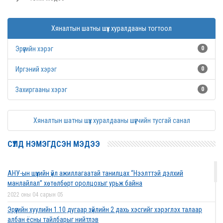
Хяналтын шатны шүүх хуралдааны тогтоол
Эрүүгийн хэрэг
0
Иргэний хэрэг
0
Захиргааны хэрэг
0
Хяналтын шатны шүүх хуралдааны шүүгчийн тусгай санал
СҮҮЛД НЭМЭГДСЭН МЭДЭЭ
АНУ-ын шүүхийн үйл ажиллагаатай танилцах “Нээлттэй дэлхий
манлайлал” хөтөлбөрт оролцохыг урьж байна
2022 оны 04 сарын 05
Эрүүгийн хуулийн 1.10 дугаар зүйлийн 2 дахь хэсгийг хэрэглэх талаар
албан ёсны тайлбарыг нийтлэв