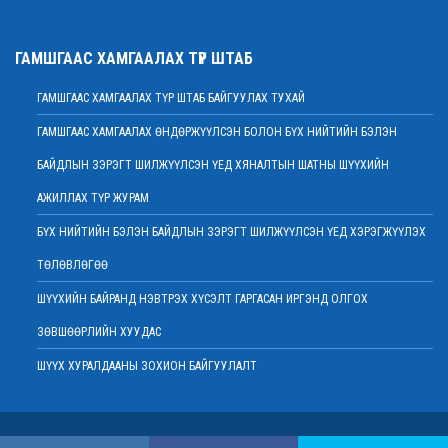
2022 оны 02 сарын 01
Нийт шүүгчийн хуралдаан хойшлогдлоо
ГАМШГААС ХАМГААЛАХ ТҮР ШТАБ
2022 оны 01 сарын 21
ГАМШГААС ХАМГААЛАХ ТҮР ШТАБ БАЙГУУЛАХ ТУХАЙ
МЭДЭГДЭЛ
2022 оны 01 сарын 20
ГАМШГААС ХАМГААЛАХ ӨНДӨРЖҮҮЛСЭН БОЛОН БҮХ НИЙТИЙН БЭЛЭН
Ерөнхий шүүгч Д.Ганзориг Европын Холбооноос Монгол Улсад суугаа
БАЙДЛЫН ЗЭРЭГТ ШИЛЖҮҮЛСЭН ҮЕД ХЯНАЛТЫН ШАТНЫ ШҮҮХИЙН
Элчин сайдтай хамтын ажиллагааны талаар санал солилцов
2022 оны 01 сарын 19
АЖИЛЛАХ ТҮР ЖУРАМ
Үндсэн хуулийн цэцийн гишүүнд нэр дэвшигчийн материал хүлээн авах
БҮХ НИЙТИЙН БЭЛЭН БАЙДЛЫН ЗЭРЭГТ ШИЛЖҮҮЛСЭН ҮЕД ХЭРЭГЖҮҮЛЭХ
тухай
ТӨЛӨВЛӨГӨӨ
2022 оны 01 сарын 19
Улсын дээд шүүхийн дэргэдэх Шүүхийн сургалт, судалгаа, мэдээллийн
ШҮҮХИЙН БАЙРАНД НЭВТРЭХ ХҮСЭЛТ ГАРГАСАН ИРГЭНД ОЛГОХ
хүрээлэн нээлттэй ажлын байр зарлалаа
ЗӨВШӨӨРЛИЙН ХУУДАС
2022 оны 01 сарын 18
ШҮҮХ ХУРАЛДААНЫ ЗОХИОН БАЙГУУЛАЛТ
Дээд шүүхийн нийт шүүгчийн хуралдаан болно
2022 оны 01 сарын 18
Шударга өрсөлдөөн, хэрэглэгчийн төлөө газрын байцаагч нарт
Copyright © 2015 . Монгол Улсын Дээд шүүх
холбогдох хэргийг хянан хэлэлцлээ