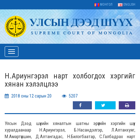
МОНГОЛ
ENGLISH
Toggle
navigation
Н.Ариунгэрэл нарт холбогдох хэргийг
хянан хэлэлцлээ
2018 оны 12 сарын 20
5207
Улсын Дээд шүүхийн хяналтын шатны эрүүгийн хэргийн шүүх
хуралдаанаар Н.Ариунгэрэл, Б.Насандэлгэр, Л.Алтанхуяг,
М.Амартүвшин, Д.Алтангадас, Н.Билэгбаатар, С.Галбадрах нарт