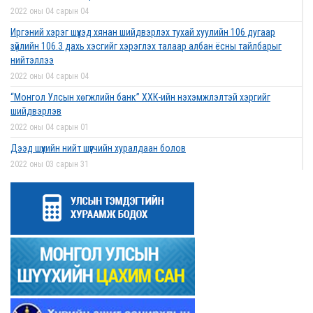
2022 оны 04 сарын 04
Иргэний хэрэг шүүхэд хянан шийдвэрлэх тухай хуулийн 106 дугаар
зүйлийн 106.3 дахь хэсгийг хэрэглэх талаар албан ёсны тайлбарыг
нийтэллээ
2022 оны 04 сарын 04
“Монгол Улсын хөгжлийн банк” ХХК-ийн нэхэмжлэлтэй хэргийг
шийдвэрлэв
2022 оны 04 сарын 01
Дээд шүүхийн нийт шүүгчийн хуралдаан болов
2022 оны 03 сарын 31
Нээлттэй ажлын байрны зар
2022 оны 03 сарын 31
Д.Гүрсоронз нарт холбогдох хэргийг хяналтын шатны шүүх хуралдаанаар
хэлэлцүүлэхээс татгалзав
2022 оны 03 сарын 30
Дээд шүүхийн нийт шүүгчийн хуралдаан болно
2022 оны 03 сарын 29
Сургалтын хөтөлбөрийн хороо хуралдлаа