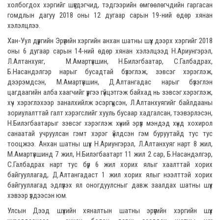
холбогдох хэргийг шүүгдэгчид, тэдгээрийн өмгөөлөгчдийн гаргасан
гомдлын дагуу 2018 оны 12 дугаар сарын 19-ний өдөр хянан
хэлэлцлээ.
Хан-Уул дүүргийн Эрүүгийн хэргийн анхан шатны шүүх дээрх хэргийг 2018
оны 6 дугаар сарын 14-ний өдөр хянан хэлэлцээд Н.Ариунгэрэл,
Л.Алтанхуяг, М.Амартүвшин, Н.Билэгбаатар, С.Галбадрах,
Б.Насандэлгэр нарыг бусадтай бүлэглэж, зэвсэг хэрэглэж,
дээрэмдсэн, М.Амартүвшин, Д.Алтангадас нарыг бүлэглэн
цагдаагийн алба хаагчийг үүргээ гүйцэтгэж байхад нь зэвсэг хэрэглэж,
хүч хэрэглэхээр заналхийлж эсэргүүцсэн, Л.Алтанхуягийг байлдааны
зориулалттай галт хэрэгслийг хууль бусаар хадгалсан, тээвэрлэсэн,
Н.Билэгбаатарыг зэвсэг хэрэглэж хүний эрүүл мэндэд хүнд хохирол
санаатай учруулсан гэмт хэрэг үйлдсэн гэм буруутайд тус тус
тооцжээ. Анхан шатны шүүх Н.Ариунгэрэл, Л.Алтанхуяг нарт 8 жил,
М.Амартүвшинд 7 жил, Н.Билэгбаатарт 11 жил 2 сар, Б.Насандэлгэр,
С.Галбадрах нарт тус бүр 6 жил хорих ялыг хаалттай хорих
байгууллагад, Д.Алтангадаст 1 жил хорих ялыг нээлттэй хорих
байгууллагад эдлүүлэх ял оногдуулсныг давж заалдах шатны шүүх
хэвээр үлдээсэн юм.
Улсын Дээд шүүхийн хяналтын шатны эрүүгийн хэргийн шүүх