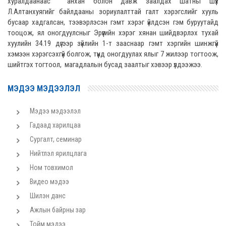
хуралдаанаас анхан болон давж заалдах шатны шүүх
Л.Алтанхуягийг байлдааны зориулалттай галт хэрэгслийг хууль
бусаар хадгалсан, тээвэрлэсэн гэмт хэрэг үйлдсэн гэм буруутайд
тооцож, ял оногдуулсныг Эрүүгийн хэрэг хянан шийдвэрлэх тухай
хуулийн 34.19 дүгээр зүйлийн 1-т зааснаар гэмт хэргийн шинжгүй
хэмээн хэрэгсэхгүй болгож, түүнд оногдуулах ялыг 7 жилээр тогтоож,
шийтгэх тогтоол, магадлалын бусад заалтыг хэвээр үлдээжээ.
МЭДЭЭ МЭДЭЭЛЭЛ
Мэдээ мэдээлэл
Гадаад харилцаа
Сургалт, семинар
Нийтлэл ярилцлага
Ном товхимол
Видео мэдээ
Шилэн данс
Ажлын байрны зар
Тойм мэдээ