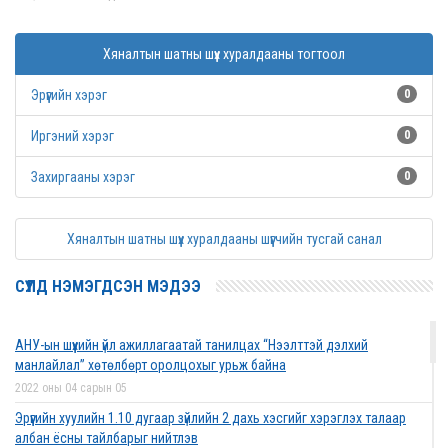
Хяналтын шатны шүүх хуралдааны тогтоол
Эрүүгийн хэрэг
0
Иргэний хэрэг
0
Захиргааны хэрэг
0
Хяналтын шатны шүүх хуралдааны шүүгчийн тусгай санал
СҮҮЛД НЭМЭГДСЭН МЭДЭЭ
АНУ-ын шүүхийн үйл ажиллагаатай танилцах “Нээлттэй дэлхий
манлайлал” хөтөлбөрт оролцохыг урьж байна
2022 оны 04 сарын 05
Эрүүгийн хуулийн 1.10 дугаар зүйлийн 2 дахь хэсгийг хэрэглэх талаар
албан ёсны тайлбарыг нийтлэв