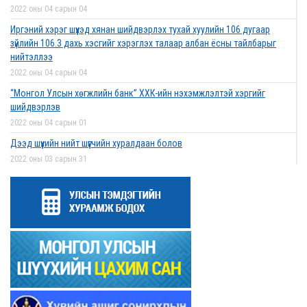
2022 оны 04 сарын 04
Иргэний хэрэг шүүхэд хянан шийдвэрлэх тухай хуулийн 106 дугаар
зүйлийн 106.3 дахь хэсгийг хэрэглэх талаар албан ёсны тайлбарыг
нийтэллээ
2022 оны 04 сарын 04
“Монгол Улсын хөгжлийн банк” ХХК-ийн нэхэмжлэлтэй хэргийг
шийдвэрлэв
2022 оны 04 сарын 01
Дээд шүүхийн нийт шүүгчийн хуралдаан болов
2022 оны 03 сарын 31
Нээлттэй ажлын байрны зар
2022 оны 03 сарын 31
Д.Гүрсоронз нарт холбогдох хэргийг хяналтын шатны шүүх хуралдаанаар
хэлэлцүүлэхээс татгалзав
2022 оны 03 сарын 30
Дээд шүүхийн нийт шүүгчийн хуралдаан болно
2022 оны 03 сарын 29
Сургалтын хөтөлбөрийн хороо хуралдлаа