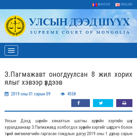
МОНГОЛ
ENGLISH
Toggle
navigation
З.Пагмажавт оногдуулсан 8 жил хорих
ялыг хэвээр үлдээв
2019 оны 01 сарын 09
4558
Улсын Дээд шүүхийн хяналтын шатны эрүүгийн хэргийн шүүх
хуралдаанаар З.Пагмажавд холбогдох эрүүгийн хэргийг шүүгдэгч болон
түүний өмгөөлөгчийн гаргасан гомдлын дагуу 2019 оны 1 дүгээр сарын