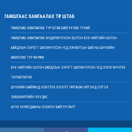
2022 оны 02 сарын 01
Нийт шүүгчийн хуралдаан хойшлогдлоо
ГАМШГААС ХАМГААЛАХ ТҮР ШТАБ
2022 оны 01 сарын 21
ГАМШГААС ХАМГААЛАХ ТҮР ШТАБ БАЙГУУЛАХ ТУХАЙ
МЭДЭГДЭЛ
2022 оны 01 сарын 20
ГАМШГААС ХАМГААЛАХ ӨНДӨРЖҮҮЛСЭН БОЛОН БҮХ НИЙТИЙН БЭЛЭН
Ерөнхий шүүгч Д.Ганзориг Европын Холбооноос Монгол Улсад суугаа
БАЙДЛЫН ЗЭРЭГТ ШИЛЖҮҮЛСЭН ҮЕД ХЯНАЛТЫН ШАТНЫ ШҮҮХИЙН
Элчин сайдтай хамтын ажиллагааны талаар санал солилцов
2022 оны 01 сарын 19
АЖИЛЛАХ ТҮР ЖУРАМ
Үндсэн хуулийн цэцийн гишүүнд нэр дэвшигчийн материал хүлээн авах
БҮХ НИЙТИЙН БЭЛЭН БАЙДЛЫН ЗЭРЭГТ ШИЛЖҮҮЛСЭН ҮЕД ХЭРЭГЖҮҮЛЭХ
тухай
ТӨЛӨВЛӨГӨӨ
2022 оны 01 сарын 19
Улсын дээд шүүхийн дэргэдэх Шүүхийн сургалт, судалгаа, мэдээллийн
ШҮҮХИЙН БАЙРАНД НЭВТРЭХ ХҮСЭЛТ ГАРГАСАН ИРГЭНД ОЛГОХ
хүрээлэн нээлттэй ажлын байр зарлалаа
ЗӨВШӨӨРЛИЙН ХУУДАС
2022 оны 01 сарын 18
ШҮҮХ ХУРАЛДААНЫ ЗОХИОН БАЙГУУЛАЛТ
Дээд шүүхийн нийт шүүгчийн хуралдаан болно
2022 оны 01 сарын 18
Шударга өрсөлдөөн, хэрэглэгчийн төлөө газрын байцаагч нарт
Copyright © 2015 . Монгол Улсын Дээд шүүх
холбогдох хэргийг хянан хэлэлцлээ