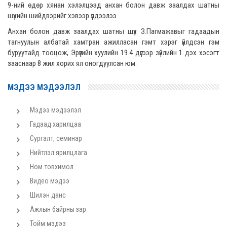
9-ний өдөр хянан хэлэлцээд анхан болон давж заалдах шатны
шүүхийн шийдвэрийг хэвээр үлдээлээ.
Анхан болон давж заалдах шатны шүүх З.Пагмажавыг гадаадын
тагнуулын албатай хамтран ажилласан гэмт хэрэг үйлдсэн гэм
буруутайд тооцож, Эрүүгийн хуулийн 19.4 дүгээр зүйлийн 1 дэх хэсэгт
зааснаар 8 жил хорих ял оногдуулсан юм.
МЭДЭЭ МЭДЭЭЛЭЛ
Мэдээ мэдээлэл
Гадаад харилцаа
Сургалт, семинар
Нийтлэл ярилцлага
Ном товхимол
Видео мэдээ
Шилэн данс
Ажлын байрны зар
Тойм мэдээ