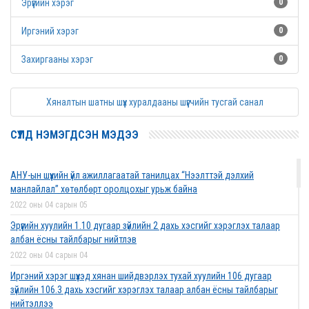
Эрүүгийн хэрэг
0
Иргэний хэрэг
0
Захиргааны хэрэг
0
Хяналтын шатны шүүх хуралдааны шүүгчийн тусгай санал
СҮҮЛД НЭМЭГДСЭН МЭДЭЭ
АНУ-ын шүүхийн үйл ажиллагаатай танилцах “Нээлттэй дэлхий
манлайлал” хөтөлбөрт оролцохыг урьж байна
2022 оны 04 сарын 05
Эрүүгийн хуулийн 1.10 дугаар зүйлийн 2 дахь хэсгийг хэрэглэх талаар
албан ёсны тайлбарыг нийтлэв
2022 оны 04 сарын 04
Иргэний хэрэг шүүхэд хянан шийдвэрлэх тухай хуулийн 106 дугаар
зүйлийн 106.3 дахь хэсгийг хэрэглэх талаар албан ёсны тайлбарыг
нийтэллээ