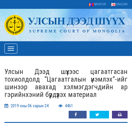
МОНГОЛ
ENGLISH
Toggle
navigation
Улсын Дээд шүүхээс цагаатгасан
тохиолдолд “Цагаатгалын үнэмлэх”-ийг
шинээр авахад хэлмэгдэгчдийн ар
гэрийнхэний бүрдүүлэх материал
2019 оны 06 сарын 24
4461