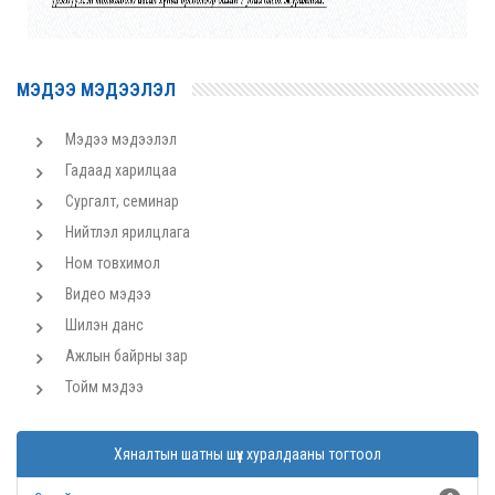
МЭДЭЭ МЭДЭЭЛЭЛ
Мэдээ мэдээлэл
Гадаад харилцаа
Сургалт, семинар
Нийтлэл ярилцлага
Ном товхимол
Видео мэдээ
Шилэн данс
Ажлын байрны зар
Тойм мэдээ
Хяналтын шатны шүүх хуралдааны тогтоол