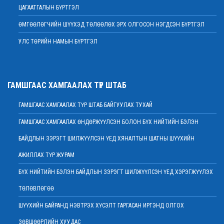
2022 оны 02 сарын 07
ЦАГААТГАЛЫН БҮРТГЭЛ
МЭНДЧИЛГЭЭ
ӨМГӨӨЛӨГЧИЙН ШҮҮХЭД ТӨЛӨӨЛӨХ ЭРХ ОЛГОСОН НЭГДСЭН БҮРТГЭЛ
2022 оны 02 сарын 01
УЛС ТӨРИЙН НАМЫН БҮРТГЭЛ
Дээд шүүхийн Тамгын газрын ажилтнуудын 82 хувь нь ХАСХОМ мэдүүлээд
байна
2022 оны 02 сарын 01
Нийт шүүгчийн хуралдаан хойшлогдлоо
ГАМШГААС ХАМГААЛАХ ТҮР ШТАБ
2022 оны 01 сарын 21
ГАМШГААС ХАМГААЛАХ ТҮР ШТАБ БАЙГУУЛАХ ТУХАЙ
МЭДЭГДЭЛ
2022 оны 01 сарын 20
ГАМШГААС ХАМГААЛАХ ӨНДӨРЖҮҮЛСЭН БОЛОН БҮХ НИЙТИЙН БЭЛЭН
Ерөнхий шүүгч Д.Ганзориг Европын Холбооноос Монгол Улсад суугаа
БАЙДЛЫН ЗЭРЭГТ ШИЛЖҮҮЛСЭН ҮЕД ХЯНАЛТЫН ШАТНЫ ШҮҮХИЙН
Элчин сайдтай хамтын ажиллагааны талаар санал солилцов
2022 оны 01 сарын 19
АЖИЛЛАХ ТҮР ЖУРАМ
Үндсэн хуулийн цэцийн гишүүнд нэр дэвшигчийн материал хүлээн авах
БҮХ НИЙТИЙН БЭЛЭН БАЙДЛЫН ЗЭРЭГТ ШИЛЖҮҮЛСЭН ҮЕД ХЭРЭГЖҮҮЛЭХ
тухай
ТӨЛӨВЛӨГӨӨ
2022 оны 01 сарын 19
Улсын дээд шүүхийн дэргэдэх Шүүхийн сургалт, судалгаа, мэдээллийн
ШҮҮХИЙН БАЙРАНД НЭВТРЭХ ХҮСЭЛТ ГАРГАСАН ИРГЭНД ОЛГОХ
хүрээлэн нээлттэй ажлын байр зарлалаа
ЗӨВШӨӨРЛИЙН ХУУДАС