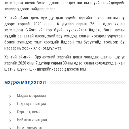
хэлэлцээд анхан болон давж заалдах шатны шүүхийн шийдвэрийг
хэвээр үлдээж шийдвэрлэлээ.
Хэнтий аймаг дахь сум дундын эрүүгийн хэргийн анхан шатны шүүх
дээрх хэргийг 2020 оны 6 дугаар сарын 25-ны өдөр хянан
хэлэлцээд Б.Хүлгэнийг гэр бүлийн хүчирхийлэл үйлдэж, бага насны
хүүхдийг санаатай алсан, хүний эрүүл мэндэд хөнгөн хохирол учруулсан
болон хүчиндэх гэмт хэргүүдийг үйлдсэн гэм буруутайд тооцож, бүх
насаар нь хорих ял оногдуулжээ.
Хэнтий аймгийн Эрүү, иргэний хэргийн давж заалдах шатны шүүх уг
хэргийг 2020 оны 7 дугаар сарын 30-ны өдөр хянан хэлэлцээд анхан
шатны шүүхийн шийдвэрийг хэвээр үлдээсэн юм.
МЭДЭЭ МЭДЭЭЛЭЛ
Мэдээ мэдээлэл
Гадаад харилцаа
Сургалт, семинар
Нийтлэл ярилцлага
Ном товхимол