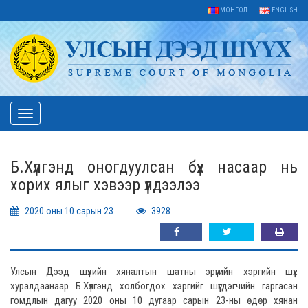
МОНГОЛ
ENGLISH
Toggle
navigation
Б.Хүлгэнд оногдуулсан бүх насаар нь
хорих ялыг хэвээр үлдээлээ
2020 оны 10 сарын 23
3928
Улсын Дээд шүүхийн хяналтын шатны эрүүгийн хэргийн шүүх
хуралдаанаар Б.Хүлгэнд холбогдох хэргийг шүүгдэгчийн гаргасан
гомдлын дагуу 2020 оны 10 дугаар сарын 23-ны өдөр хянан