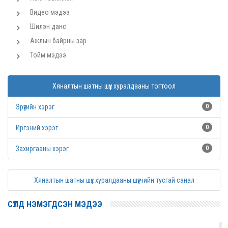
Видео мэдээ
Шилэн данс
Ажлын байрны зар
Тойм мэдээ
Хяналтын шатны шүүх хуралдааны тогтоол
Эрүүгийн хэрэг
0
Иргэний хэрэг
0
Захиргааны хэрэг
0
Хяналтын шатны шүүх хуралдааны шүүгчийн тусгай санал
СҮҮЛД НЭМЭГДСЭН МЭДЭЭ