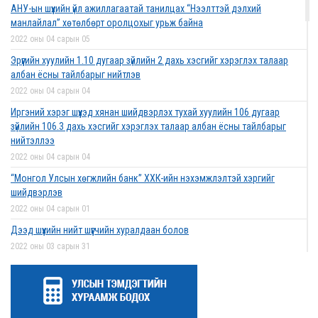
АНУ-ын шүүхийн үйл ажиллагаатай танилцах “Нээлттэй дэлхий
манлайлал” хөтөлбөрт оролцохыг урьж байна
2022 оны 04 сарын 05
Эрүүгийн хуулийн 1.10 дугаар зүйлийн 2 дахь хэсгийг хэрэглэх талаар
албан ёсны тайлбарыг нийтлэв
2022 оны 04 сарын 04
Иргэний хэрэг шүүхэд хянан шийдвэрлэх тухай хуулийн 106 дугаар
зүйлийн 106.3 дахь хэсгийг хэрэглэх талаар албан ёсны тайлбарыг
нийтэллээ
2022 оны 04 сарын 04
“Монгол Улсын хөгжлийн банк” ХХК-ийн нэхэмжлэлтэй хэргийг
шийдвэрлэв
2022 оны 04 сарын 01
Дээд шүүхийн нийт шүүгчийн хуралдаан болов
2022 оны 03 сарын 31
Нээлттэй ажлын байрны зар
2022 оны 03 сарын 31
Д.Гүрсоронз нарт холбогдох хэргийг хяналтын шатны шүүх хуралдаанаар