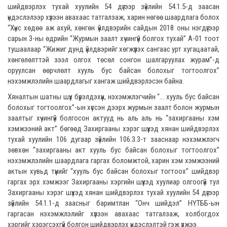
шийдвэрлэх тухай хуулийн 54 дүгээр зүйлийн 54.1.5-д заасан
үндэслэлээр хүлээн авахаас татгалзаж, харин нөгөө шаардлага болох
“Хүнс хөдөө аж ахуй, хөнгөн үйлдвэрийн сайдын 2018 оны нэгдүгээр
сарын 3-ны өдрийн “Журмын заалт хүчингүй болгох тухай” А-01 тоот
тушаалаар “Жижиг дунд үйлдвэрийг хөгжүүлэх сангаас урт хугацаатай,
хөнгөлөлттэй зээл олгох төсөл сонгон шалгаруулах журам”-д
оруулсан өөрчлөлт хууль бус байсан болохыг тогтоолгох”
нэхэмжлэлийн шаардлагыг хангаж шийдвэрлэсэн байна.
Хяналтын шатны шүүх бүрэлдэхүүн, нэхэмжлэгчийн “... хууль бус байсан
болохыг тогтоолгох”-ын хүссэн дээрх журмын заалт болон журмын
заалтыг хүчингүй болгосон актууд нь аль аль нь “захиргааны хэм
хэмжээний акт” бөгөөд Захиргааны хэрэг шүүхэд хянан шийдвэрлэх
тухай хуулийн 106 дугаар зүйлийн 106.3.3-т зааснаар нэхэмжлэгч
зөвхөн “захиргааны акт хууль бус байсан болохыг тогтоолгох”
нэхэмжлэлийн шаардлага гаргах боломжтой, харин хэм хэмжээний
актын хувьд түүнийг “хууль бус байсан болохыг тогтоох” шийдвэр
гаргах эрх хэмжээг Захиргааны хэргийн шүүхэд хуулиар олгоогүй тул
Захиргааны хэрэг шүүхэд хянан шийдвэрлэх тухай хуулийн 54 дүгээр
зүйлийн 54.1.1-д заасныг баримтлан “Онч шийдэл” НҮТББ-ын
гаргасан нэхэмжлэлийг хүлээн авахаас татгалзаж, холбогдох
хэргийг хэрэгсэхгүй болгон шийдвэрлэх үндэслэлтэй гэж үзжээ.