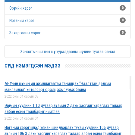
Эрүүгийн хэрэг
0
Иргэний хэрэг
0
Захиргааны хэрэг
0
Хяналтын шатны шүүх хуралдааны шүүгчийн тусгай санал
СҮҮЛД НЭМЭГДСЭН МЭДЭЭ
АНУ-ын шүүхийн үйл ажиллагаатай танилцах “Нээлттэй дэлхий
манлайлал” хөтөлбөрт оролцохыг урьж байна
2022 оны 04 сарын 05
Эрүүгийн хуулийн 1.10 дугаар зүйлийн 2 дахь хэсгийг хэрэглэх талаар
албан ёсны тайлбарыг нийтлэв
2022 оны 04 сарын 04
Иргэний хэрэг шүүхэд хянан шийдвэрлэх тухай хуулийн 106 дугаар
зүйлийн 106.3 дахь хэсгийг хэрэглэх талаар албан ёсны тайлбарыг