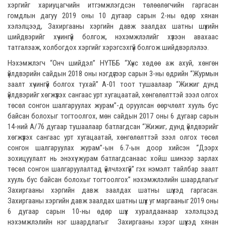
хэргийг хариуцагчийн итгэмжлэгдсэн төлөөлөгчийн гаргасан
гомдлын дагуу 2019 оны 10 дугаар сарын 2-ны өдөр хянан
хэлэлцээд, Захиргааны хэргийн давж заалдах шатны шүүхийн
шийдвэрийг хүчингүй болгож, нэхэмжлэлийг хүлээн авахаас
татгалзаж, холбогдох хэргийг хэрэгсэхгүй болгож шийдвэрлэлээ.
Нэхэмжлэгч “Онч шийдэл” НҮТББ “Хүнс хөдөө аж ахуй, хөнгөн
үйлдвэрийн сайдын 2018 оны нэгдүгээр сарын 3-ны өдрийн “Журмын
заалт хүчингүй болгох тухай” А-01 тоот тушаалаар “Жижиг дунд
үйлдвэрийг хөгжүүлэх сангаас урт хугацаатай, хөнгөлөлттэй зээл олгох
төсөл сонгон шалгаруулах журам”-д оруулсан өөрчлөлт хууль бус
байсан болохыг тогтоолгох, мөн сайдын 2017 оны 6 дугаар сарын
14-ний А/76 дугаар тушаалаар батлагдсан “Жижиг, дунд үйлдвэрийг
хөгжүүлэх сангаас урт хугацаатай, хөнгөлөлттэй зээл олгох төсөл
сонгон шалгаруулах журам”-ын 6.7-ын доор хийсэн “Дээрх
зохицуулалт нь энэхүү журам батлагдсанаас хойш шинээр зарлах
төсөл сонгон шалгаруулалтад үйлчлэхгүй” гэх нэмэлт тайлбар заалт
хууль бус байсан болохыг тогтоолгох” нэхэмжлэлийн шаардлагыг
Захиргааны хэргийн давж заалдах шатны шүүхэд гаргасан.
Захиргааны хэргийн давж заалдах шатны шүүх уг маргааныг 2019 оны
6 дугаар сарын 10-ны өдөр шүүх хуралдаанаар хэлэлцээд
нэхэмжлэлийн нэг шаардлагыг Захиргааны хэрэг шүүхэд хянан