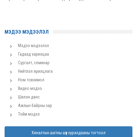
МЭДЭЭ МЭДЭЭЛЭЛ
Мэдээ мэдээлэл
Гадаад харилцаа
Сургалт, семинар
Нийтлэл ярилцлага
Ном товхимол
Видео мэдээ
Шилэн данс
Ажлын байрны зар
Тойм мэдээ
Хяналтын шатны шүүх хуралдааны тогтоол