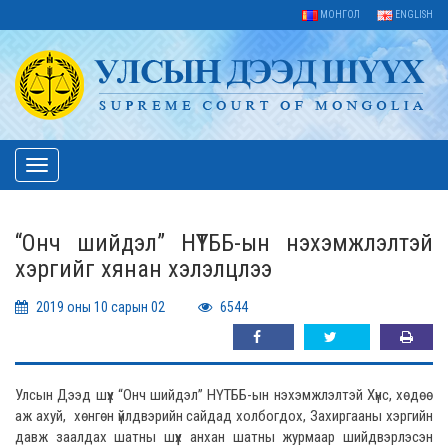
МОНГОЛ
ENGLISH
Toggle
navigation
“Онч шийдэл” НҮТББ-ын нэхэмжлэлтэй
хэргийг хянан хэлэлцлээ
2019 оны 10 сарын 02
6544
Улсын Дээд шүүх “Онч шийдэл” НҮТББ-ын нэхэмжлэлтэй Хүнс, хөдөө
аж ахуй, хөнгөн үйлдвэрийн сайдад холбогдох, Захиргааны хэргийн
давж заалдах шатны шүүх анхан шатны журмаар шийдвэрлэсэн