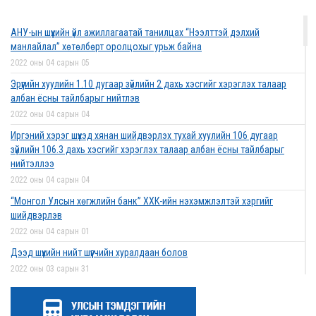
2022 оны 03 сарын 01
АНУ-ын шүүхийн үйл ажиллагаатай танилцах “Нээлттэй дэлхий
Дээд шүүхийн нийт шүүгчийн хуралдаан боллоо
манлайлал” хөтөлбөрт оролцохыг урьж байна
2022 оны 02 сарын 28
2022 оны 04 сарын 05
Эрүүгийн хуулийн 1.10 дугаар зүйлийн 2 дахь хэсгийг хэрэглэх талаар
албан ёсны тайлбарыг нийтлэв
2022 оны 04 сарын 04
Дээд шүүхийн нийт шүүгчийн хуралдаан болно
Иргэний хэрэг шүүхэд хянан шийдвэрлэх тухай хуулийн 106 дугаар
2022 оны 02 сарын 25
зүйлийн 106.3 дахь хэсгийг хэрэглэх талаар албан ёсны тайлбарыг
нийтэллээ
2022 оны 04 сарын 04
“Монголын төр эрх зүй” сэтгүүлд эрдэм
“Монгол Улсын хөгжлийн банк” ХХК-ийн нэхэмжлэлтэй хэргийг
шинжилгээний өгүүлэл хүлээн авч байна
шийдвэрлэв
2022 оны 02 сарын 17
2022 оны 04 сарын 01
Дээд шүүхийн нийт шүүгчийн хуралдаан болов
2022 оны 03 сарын 31
Эрх зүйн туслалцааны асуудлаар мэдээлэл
Нээлттэй ажлын байрны зар
хүргүүллээ
2022 оны 03 сарын 31
2022 оны 02 сарын 17