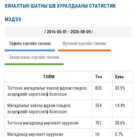
ХЯНАЛТЫН ШАТНЫ ШҮҮХ ХУРАЛДААНЫ СТАТИСТИК
МЭДЭЭ
/ 2016-05-01 - 2026-08-09 /
Эрүүгийн хэргийн танхим
Иргэний хэргийн танхим
Захиргааны хэргийн танхим
ТОЙМ
Тоо
Хувь
Тогтоол, магадлалыг хэвээр үлдээж гомдол,
820
33.5%
эсэргүүцлийг хэрэгсэхгүй болгосон
Магадлалыг хэвээр үлдээж гомдол,
354
14.4%
эсэргүүцлийг хэрэгсэхгүй болгосон
Тогтоол магадлалд өөрчлөлт оруулсан
701
28.6%
Магадлалд өөрчлөлт оруулсан
16
0.7%