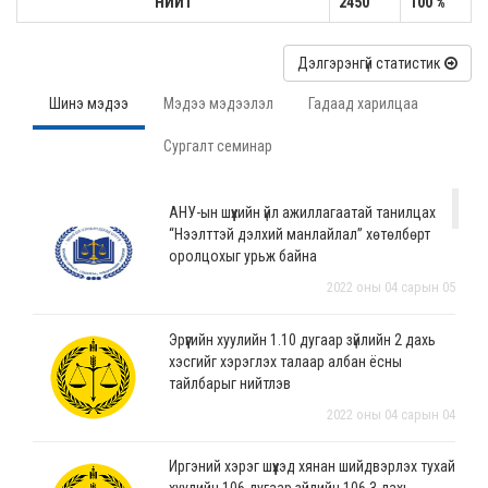
НИЙТ
2450
100 %
Дэлгэрэнгүй статистик
Шинэ мэдээ
Мэдээ мэдээлэл
Гадаад харилцаа
Сургалт семинар
АНУ-ын шүүхийн үйл ажиллагаатай танилцах
“Нээлттэй дэлхий манлайлал” хөтөлбөрт
оролцохыг урьж байна
2022 оны 04 сарын 05
Эрүүгийн хуулийн 1.10 дугаар зүйлийн 2 дахь
хэсгийг хэрэглэх талаар албан ёсны
тайлбарыг нийтлэв
2022 оны 04 сарын 04
Иргэний хэрэг шүүхэд хянан шийдвэрлэх тухай
хуулийн 106 дугаар зүйлийн 106.3 дахь