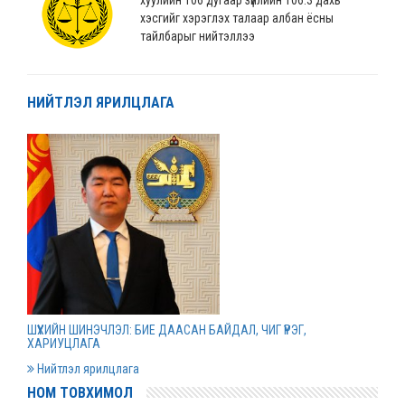
хэсгийг хэрэглэх талаар албан ёсны
тайлбарыг нийтэллээ
2022 оны 04 сарын 04
НИЙТЛЭЛ ЯРИЛЦЛАГА
“Монгол Улсын хөгжлийн банк” ХХК-ийн
нэхэмжлэлтэй хэргийг шийдвэрлэв
2022 оны 04 сарын 01
Дээд шүүхийн нийт шүүгчийн хуралдаан болов
2022 оны 03 сарын 31
Нээлттэй ажлын байрны зар
ШҮҮХИЙН ШИНЭЧЛЭЛ: БИЕ ДААСАН БАЙДАЛ, ЧИГ ҮҮРЭГ,
2022 оны 03 сарын 31
ХАРИУЦЛАГА
Нийтлэл ярилцлага
НОМ ТОВХИМОЛ