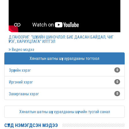
Монгол Улсын дээд шүүхийн нийт шүүгчийн
хуралдаан болов
2022 оны 03 сарын 09
Д.ГАНЗОРИГ: “ШҮҮХИЙН ШИНЭЧЛЭЛ: БИЕ ДААСАН БАЙДАЛ, ЧИГ
ҮҮРЭГ, ХАРИУЦЛАГА” ИЛТГЭЛ
Дээд шүүхийн нийт шүүгчийн хуралдаан болно
Видео мэдээ
2022 оны 03 сарын 07
Хяналтын шатны шүүх хуралдааны тогтоол
Эрүүгийн хэрэг
0
Шүүхийн захиргааны ажилтнуудын дунд
уралдаан зарлалаа
Иргэний хэрэг
0
2022 оны 03 сарын 04
Захиргааны хэрэг
0
“Цэцэнсхолдинг” ХХК, “Цэцэнс майнинг энд
Хяналтын шатны шүүх хуралдааны шүүгчийн тусгай санал
энержи” ХХК, “Бөөрөлжүүтийн тал” ХХК-иудын
нэхэмжлэлтэй хэргийг хянан хэлэлцлээ
СҮҮЛД НЭМЭГДСЭН МЭДЭЭ