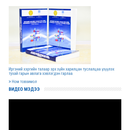
Д.Гүрсоронз нарт холбогдох хэргийг
хяналтын шатны шүүх хуралдаанаар
хэлэлцүүлэхээс татгалзав
2022 оны 03 сарын 30
Дээд шүүхийн нийт шүүгчийн хуралдаан болно
2022 оны 03 сарын 29
Иргэний хэргийн талаар эрх зүйн харилцан туслалцаа үзүүлэх
Сургалтын хөтөлбөрийн хороо хуралдлаа
тухай гарын авлага хэвлэгдэн гарлаа.
2022 оны 03 сарын 17
Ном товхимол
ВИДЕО МЭДЭЭ
Монгол Улсын дээд шүүхийн Тамгын газрын
даргаар С.Заяадэлгэрийг томиллоо
2022 оны 03 сарын 16