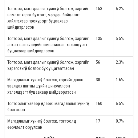
Тогтоол, магадлалыг хүчингүй болгож, хэргийг
153
6.2%
нэмэлт хэрэг бүртгэлт, мөрдөн байцаалт
хийлгэхээр прокурорт буцаахаар
шийдвэрлэсэн
Тогтоол, магадлалыг хүчингүй болгож, хэргийг
135
5.5%
анхан шатны шүүхийн шинэчилсэн хэлэлцүүлэгт
буцаахаар шийдвэрлэсэн
Тогтоол, магадлалыг хүчингүй болгож, хэргийг
56
2.3%
хэрэгсэхгүй болгох буюу цагаатгасан
Магадлалыг хүчингүй болгож, хэргийг давж
38
1.6%
заалдах шатны шүүхийн шинэчилсэн
хэлэлцүүлэгт буцаахаар шийдвэрлэсэн
Тогтоолыг хэвээр үлдээж, магадлалыг хүчингүй
160
6.5%
болгосон
Магадлалыг хүчингүй болгож, тогтоолд
17
0.7%
өөрчлөлт оруулсан