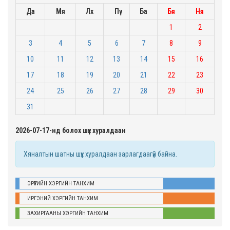
Да
Мя
Лх
Пү
Ба
Бя
Ня
1
2
3
4
5
6
7
8
9
10
11
12
13
14
15
16
17
18
19
20
21
22
23
24
25
26
27
28
29
30
31
2026-07-17-нд болох шүүх хуралдаан
Хяналтын шатны шүүх хуралдаан зарлагдаагүй байна.
ЭРҮҮГИЙН ХЭРГИЙН ТАНХИМ
ИРГЭНИЙ ХЭРГИЙН ТАНХИМ
ЗАХИРГААНЫ ХЭРГИЙН ТАНХИМ