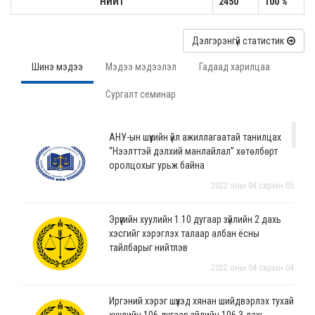
НИЙТ
2450
100 %
Дэлгэрэнгүй статистик
Шинэ мэдээ
Мэдээ мэдээлэл
Гадаад харилцаа
Сургалт семинар
АНУ-ын шүүхийн үйл ажиллагаатай танилцах
“Нээлттэй дэлхий манлайлал” хөтөлбөрт
оролцохыг урьж байна
2022 оны 04 сарын 05
Эрүүгийн хуулийн 1.10 дугаар зүйлийн 2 дахь
хэсгийг хэрэглэх талаар албан ёсны
тайлбарыг нийтлэв
2022 оны 04 сарын 04
Иргэний хэрэг шүүхэд хянан шийдвэрлэх тухай
хуулийн 106 дугаар зүйлийн 106.3 дахь