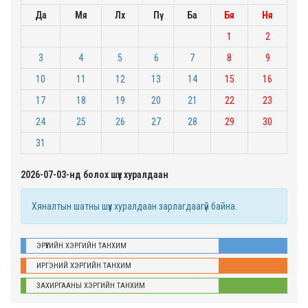
Да
Мя
Лх
Пү
Ба
Бя
Ня
1
2
3
4
5
6
7
8
9
10
11
12
13
14
15
16
17
18
19
20
21
22
23
24
25
26
27
28
29
30
31
2026-07-03-нд болох шүүх хуралдаан
Хяналтын шатны шүүх хуралдаан зарлагдаагүй байна.
ЭРҮҮГИЙН ХЭРГИЙН ТАНХИМ
ИРГЭНИЙ ХЭРГИЙН ТАНХИМ
ЗАХИРГААНЫ ХЭРГИЙН ТАНХИМ