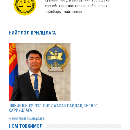
хэсгийг хэрэглэх талаар албан ёсны
тайлбарыг нийтэллээ
2022 оны 04 сарын 04
НИЙТЛЭЛ ЯРИЛЦЛАГА
“Монгол Улсын хөгжлийн банк” ХХК-ийн
нэхэмжлэлтэй хэргийг шийдвэрлэв
2022 оны 04 сарын 01
Дээд шүүхийн нийт шүүгчийн хуралдаан болов
2022 оны 03 сарын 31
Нээлттэй ажлын байрны зар
ШҮҮХИЙН ШИНЭЧЛЭЛ: БИЕ ДААСАН БАЙДАЛ, ЧИГ ҮҮРЭГ,
2022 оны 03 сарын 31
ХАРИУЦЛАГА
Нийтлэл ярилцлага
НОМ ТОВХИМОЛ