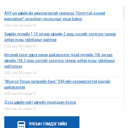
2022 оны 03 сарын 01
АНУ-ын шүүхийн үйл ажиллагаатай танилцах “Нээлттэй дэлхий
Дээд шүүхийн нийт шүүгчийн хуралдаан боллоо
манлайлал” хөтөлбөрт оролцохыг урьж байна
2022 оны 02 сарын 28
2022 оны 04 сарын 05
Эрүүгийн хуулийн 1.10 дугаар зүйлийн 2 дахь хэсгийг хэрэглэх талаар
албан ёсны тайлбарыг нийтлэв
2022 оны 04 сарын 04
Дээд шүүхийн нийт шүүгчийн хуралдаан болно
Иргэний хэрэг шүүхэд хянан шийдвэрлэх тухай хуулийн 106 дугаар
2022 оны 02 сарын 25
зүйлийн 106.3 дахь хэсгийг хэрэглэх талаар албан ёсны тайлбарыг
нийтэллээ
2022 оны 04 сарын 04
“Монголын төр эрх зүй” сэтгүүлд эрдэм
“Монгол Улсын хөгжлийн банк” ХХК-ийн нэхэмжлэлтэй хэргийг
шинжилгээний өгүүлэл хүлээн авч байна
шийдвэрлэв
2022 оны 02 сарын 17
2022 оны 04 сарын 01
Дээд шүүхийн нийт шүүгчийн хуралдаан болов
2022 оны 03 сарын 31
Эрх зүйн туслалцааны асуудлаар мэдээлэл
Нээлттэй ажлын байрны зар
хүргүүллээ
2022 оны 03 сарын 31
2022 оны 02 сарын 17