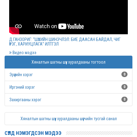
Монгол Улсын дээд шүүхийн нийт шүүгчийн
хуралдаан болов
2022 оны 03 сарын 09
Д.ГАНЗОРИГ: “ШҮҮХИЙН ШИНЭЧЛЭЛ: БИЕ ДААСАН БАЙДАЛ, ЧИГ
ҮҮРЭГ, ХАРИУЦЛАГА” ИЛТГЭЛ
Дээд шүүхийн нийт шүүгчийн хуралдаан болно
Видео мэдээ
2022 оны 03 сарын 07
Хяналтын шатны шүүх хуралдааны тогтоол
Эрүүгийн хэрэг
0
Шүүхийн захиргааны ажилтнуудын дунд
уралдаан зарлалаа
Иргэний хэрэг
0
2022 оны 03 сарын 04
Захиргааны хэрэг
0
“Цэцэнсхолдинг” ХХК, “Цэцэнс майнинг энд
Хяналтын шатны шүүх хуралдааны шүүгчийн тусгай санал
энержи” ХХК, “Бөөрөлжүүтийн тал” ХХК-иудын
нэхэмжлэлтэй хэргийг хянан хэлэлцлээ
СҮҮЛД НЭМЭГДСЭН МЭДЭЭ