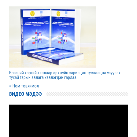
Д.Гүрсоронз нарт холбогдох хэргийг
хяналтын шатны шүүх хуралдаанаар
хэлэлцүүлэхээс татгалзав
2022 оны 03 сарын 30
Дээд шүүхийн нийт шүүгчийн хуралдаан болно
2022 оны 03 сарын 29
Иргэний хэргийн талаар эрх зүйн харилцан туслалцаа үзүүлэх
Сургалтын хөтөлбөрийн хороо хуралдлаа
тухай гарын авлага хэвлэгдэн гарлаа.
2022 оны 03 сарын 17
Ном товхимол
ВИДЕО МЭДЭЭ
Монгол Улсын дээд шүүхийн Тамгын газрын
даргаар С.Заяадэлгэрийг томиллоо
2022 оны 03 сарын 16