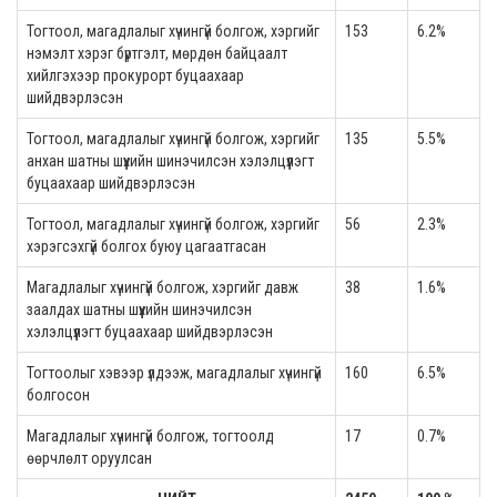
Тогтоол, магадлалыг хүчингүй болгож, хэргийг
153
6.2%
нэмэлт хэрэг бүртгэлт, мөрдөн байцаалт
хийлгэхээр прокурорт буцаахаар
шийдвэрлэсэн
Тогтоол, магадлалыг хүчингүй болгож, хэргийг
135
5.5%
анхан шатны шүүхийн шинэчилсэн хэлэлцүүлэгт
буцаахаар шийдвэрлэсэн
Тогтоол, магадлалыг хүчингүй болгож, хэргийг
56
2.3%
хэрэгсэхгүй болгох буюу цагаатгасан
Магадлалыг хүчингүй болгож, хэргийг давж
38
1.6%
заалдах шатны шүүхийн шинэчилсэн
хэлэлцүүлэгт буцаахаар шийдвэрлэсэн
Тогтоолыг хэвээр үлдээж, магадлалыг хүчингүй
160
6.5%
болгосон
Магадлалыг хүчингүй болгож, тогтоолд
17
0.7%
өөрчлөлт оруулсан