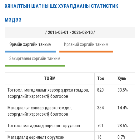
ХЯНАЛТЫН ШАТНЫ ШҮҮХ ХУРАЛДААНЫ СТАТИСТИК
МЭДЭЭ
/ 2016-05-01 - 2026-08-10 /
Эрүүгийн хэргийн танхим
Иргэний хэргийн танхим
Захиргааны хэргийн танхим
ТОЙМ
Тоо
Хувь
Тогтоол, магадлалыг хэвээр үлдээж гомдол,
820
33.5%
эсэргүүцлийг хэрэгсэхгүй болгосон
Магадлалыг хэвээр үлдээж гомдол,
354
14.4%
эсэргүүцлийг хэрэгсэхгүй болгосон
Тогтоол магадлалд өөрчлөлт оруулсан
701
28.6%
Магадлалд өөрчлөлт оруулсан
16
0.7%