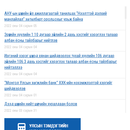
2022 оны 03 сарын 01
АНУ-ын шүүхийн үйл ажиллагаатай танилцах “Нээлттэй дэлхий
Дээд шүүхийн нийт шүүгчийн хуралдаан боллоо
манлайлал” хөтөлбөрт оролцохыг урьж байна
2022 оны 02 сарын 28
2022 оны 04 сарын 05
Эрүүгийн хуулийн 1.10 дугаар зүйлийн 2 дахь хэсгийг хэрэглэх талаар
албан ёсны тайлбарыг нийтлэв
2022 оны 04 сарын 04
Дээд шүүхийн нийт шүүгчийн хуралдаан болно
Иргэний хэрэг шүүхэд хянан шийдвэрлэх тухай хуулийн 106 дугаар
2022 оны 02 сарын 25
зүйлийн 106.3 дахь хэсгийг хэрэглэх талаар албан ёсны тайлбарыг
нийтэллээ
2022 оны 04 сарын 04
“Монголын төр эрх зүй” сэтгүүлд эрдэм
“Монгол Улсын хөгжлийн банк” ХХК-ийн нэхэмжлэлтэй хэргийг
шинжилгээний өгүүлэл хүлээн авч байна
шийдвэрлэв
2022 оны 02 сарын 17
2022 оны 04 сарын 01
Дээд шүүхийн нийт шүүгчийн хуралдаан болов
2022 оны 03 сарын 31
Эрх зүйн туслалцааны асуудлаар мэдээлэл
Нээлттэй ажлын байрны зар
хүргүүллээ
2022 оны 03 сарын 31
2022 оны 02 сарын 17