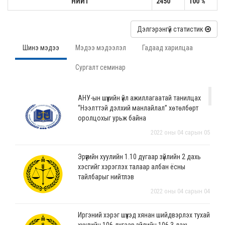
НИЙТ
2450
100 %
Дэлгэрэнгүй статистик
Шинэ мэдээ
Мэдээ мэдээлэл
Гадаад харилцаа
Сургалт семинар
АНУ-ын шүүхийн үйл ажиллагаатай танилцах
“Нээлттэй дэлхий манлайлал” хөтөлбөрт
оролцохыг урьж байна
2022 оны 04 сарын 05
Эрүүгийн хуулийн 1.10 дугаар зүйлийн 2 дахь
хэсгийг хэрэглэх талаар албан ёсны
тайлбарыг нийтлэв
2022 оны 04 сарын 04
Иргэний хэрэг шүүхэд хянан шийдвэрлэх тухай
хуулийн 106 дугаар зүйлийн 106.3 дахь