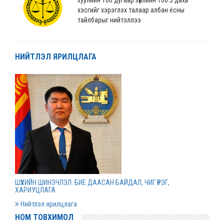
хэсгийг хэрэглэх талаар албан ёсны
тайлбарыг нийтэллээ
2022 оны 04 сарын 04
НИЙТЛЭЛ ЯРИЛЦЛАГА
“Монгол Улсын хөгжлийн банк” ХХК-ийн
нэхэмжлэлтэй хэргийг шийдвэрлэв
2022 оны 04 сарын 01
Дээд шүүхийн нийт шүүгчийн хуралдаан болов
2022 оны 03 сарын 31
Нээлттэй ажлын байрны зар
ШҮҮХИЙН ШИНЭЧЛЭЛ: БИЕ ДААСАН БАЙДАЛ, ЧИГ ҮҮРЭГ,
2022 оны 03 сарын 31
ХАРИУЦЛАГА
Нийтлэл ярилцлага
НОМ ТОВХИМОЛ