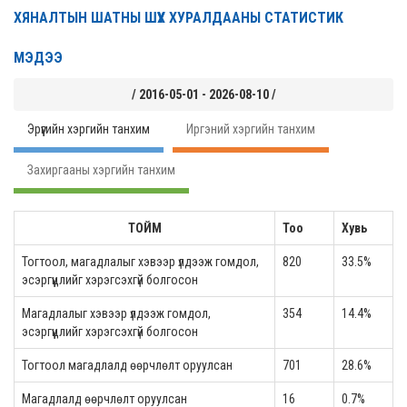
ХЯНАЛТЫН ШАТНЫ ШҮҮХ ХУРАЛДААНЫ СТАТИСТИК
МЭДЭЭ
/ 2016-05-01 - 2026-08-10 /
Эрүүгийн хэргийн танхим
Иргэний хэргийн танхим
Захиргааны хэргийн танхим
ТОЙМ
Тоо
Хувь
Тогтоол, магадлалыг хэвээр үлдээж гомдол,
820
33.5%
эсэргүүцлийг хэрэгсэхгүй болгосон
Магадлалыг хэвээр үлдээж гомдол,
354
14.4%
эсэргүүцлийг хэрэгсэхгүй болгосон
Тогтоол магадлалд өөрчлөлт оруулсан
701
28.6%
Магадлалд өөрчлөлт оруулсан
16
0.7%