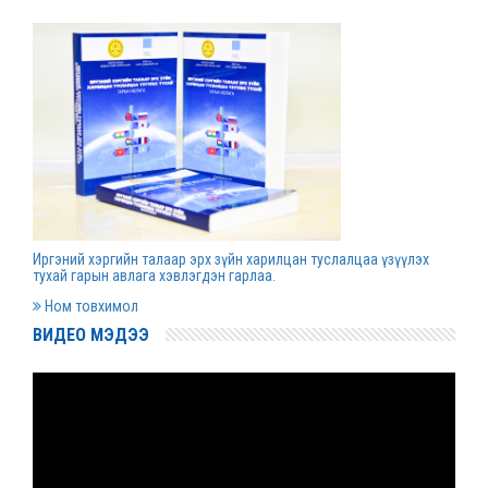
Д.Гүрсоронз нарт холбогдох хэргийг
хяналтын шатны шүүх хуралдаанаар
хэлэлцүүлэхээс татгалзав
2022 оны 03 сарын 30
Дээд шүүхийн нийт шүүгчийн хуралдаан болно
2022 оны 03 сарын 29
Иргэний хэргийн талаар эрх зүйн харилцан туслалцаа үзүүлэх
Сургалтын хөтөлбөрийн хороо хуралдлаа
тухай гарын авлага хэвлэгдэн гарлаа.
2022 оны 03 сарын 17
Ном товхимол
ВИДЕО МЭДЭЭ
Монгол Улсын дээд шүүхийн Тамгын газрын
даргаар С.Заяадэлгэрийг томиллоо
2022 оны 03 сарын 16