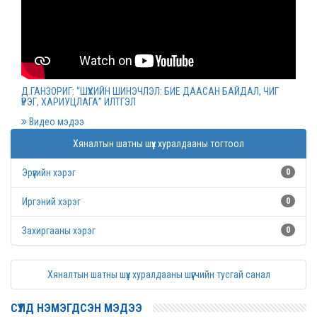
Монгол Улсын дээд шүүхийн нийт шүүгчийн
хуралдаан болов
2022 оны 03 сарын 09
Д.ГАНЗОРИГ: “ШҮҮХИЙН ШИНЭЧЛЭЛ: БИЕ ДААСАН БАЙДАЛ, ЧИГ
ҮҮРЭГ, ХАРИУЦЛАГА” ИЛТГЭЛ
Дээд шүүхийн нийт шүүгчийн хуралдаан болно
Видео мэдээ
2022 оны 03 сарын 07
Хяналтын шатны шүүх хуралдааны тогтоол
Эрүүгийн хэрэг
0
Шүүхийн захиргааны ажилтнуудын дунд
уралдаан зарлалаа
Иргэний хэрэг
0
2022 оны 03 сарын 04
Захиргааны хэрэг
0
“Цэцэнсхолдинг” ХХК, “Цэцэнс майнинг энд
Хяналтын шатны шүүх хуралдааны шүүгчийн тусгай санал
энержи” ХХК, “Бөөрөлжүүтийн тал” ХХК-иудын
нэхэмжлэлтэй хэргийг хянан хэлэлцлээ
СҮҮЛД НЭМЭГДСЭН МЭДЭЭ