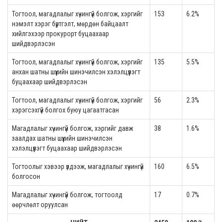
Тогтоол, магадлалыг хүчингүй болгож, хэргийг
153
6.2%
нэмэлт хэрэг бүртгэлт, мөрдөн байцаалт
хийлгэхээр прокурорт буцаахаар
шийдвэрлэсэн
Тогтоол, магадлалыг хүчингүй болгож, хэргийг
135
5.5%
анхан шатны шүүхийн шинэчилсэн хэлэлцүүлэгт
буцаахаар шийдвэрлэсэн
Тогтоол, магадлалыг хүчингүй болгож, хэргийг
56
2.3%
хэрэгсэхгүй болгох буюу цагаатгасан
Магадлалыг хүчингүй болгож, хэргийг давж
38
1.6%
заалдах шатны шүүхийн шинэчилсэн
хэлэлцүүлэгт буцаахаар шийдвэрлэсэн
Тогтоолыг хэвээр үлдээж, магадлалыг хүчингүй
160
6.5%
болгосон
Магадлалыг хүчингүй болгож, тогтоолд
17
0.7%
өөрчлөлт оруулсан