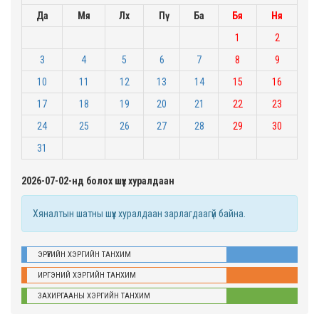
Да
Мя
Лх
Пү
Ба
Бя
Ня
1
2
3
4
5
6
7
8
9
10
11
12
13
14
15
16
17
18
19
20
21
22
23
24
25
26
27
28
29
30
31
2026-07-02-нд болох шүүх хуралдаан
Хяналтын шатны шүүх хуралдаан зарлагдаагүй байна.
ЭРҮҮГИЙН ХЭРГИЙН ТАНХИМ
ИРГЭНИЙ ХЭРГИЙН ТАНХИМ
ЗАХИРГААНЫ ХЭРГИЙН ТАНХИМ