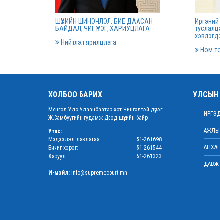
даргаар С.Заяадэлгэрийг томилло
ШҮҮХИЙН ШИНЭЧЛЭЛ: БИЕ ДААСАН
Иргэний 
2022 оны 
БАЙДАЛ, ЧИГ ҮҮРЭГ, ХАРИУЦЛАГА
туслалца
хэвлэгдэ
Нийтлэл ярилцлага
Ном т
Дээд шүүхийн нийт шүүгчийн хурал
болно
2022 оны 
ХОЛБОО БАРИХ
УЛСЫН 
Монгол Улс Улаанбаатар хот Чингэлтэй дүүрэг
“Цэцэнсхолдинг” ХХК, “Цэцэнс май
ИРГЭД
Ж.Самбуугийн гудамж Дээд шүүхийн байр
энержи” ХХК, “Бөөрөлжүүтийн тал” 
АЖЛЫН
иудын нэхэмжлэлтэй хэргийг хянан
Утас:
Мэдээлэл лавлагаа:
51-261698
хэлэлцлээ
АНХАН
Бичиг хэрэг:
51-261544
2022 оны 
Харуул:
51-261323
ДАВЖ 
И-мэйл:
info@supremecourt.mn