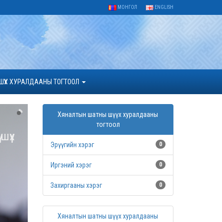
МОНГОЛ
ENGLISH
ШҮҮХ ХУРАЛДААНЫ ТОГТООЛ
Хяналтын шатны шүүх хуралдааны
тогтоол
шүүх
Эрүүгийн хэрэг
0
Иргэний хэрэг
0
ээд
Захиргааны хэрэг
0
Хяналтын шатны шүүх хуралдааны