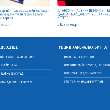
о
хуралдаан болов
хэргийн талаар эрх зүйн харилцан
Д.ГАНЗОРИГ: “ШҮҮХИЙН ШИНЭЧЛЭЛ: Б
03 сарын 16
2022 оны 03 с
а үзүүлэх тухай гарын авлага
ДААСАН БАЙДАЛ, ЧИГ ҮҮРЭГ, ХАРИУ
н гарлаа.
ИЛТГЭЛ
овхимол
Видео мэдээ
даан
Шүүхийн захиргааны ажилтнуудын дун
уралдаан зарлалаа
03 сарын 07
2022 оны 03 с
ДЭЭД ШҮҮХ
УДШ-Д ХАРЬЯАЛАХ БҮРТГЭЛ
нинг энд
Дээд шүүхийн нийт шүүгчийн хуралдаа
ИЙГ ХҮЛЭЭН АВАХ ХУВААРЬ
ЦАГААТГАЛЫН БҮРТГЭЛ
ХХК-
боллоо
 БАЙРНЫ ЗАР
ӨМГӨӨЛӨГЧИЙН ШҮҮХЭД ТӨЛӨӨЛӨ
2022 оны 02 с
ОЛГОСОН НЭГДСЭН БҮРТГЭЛ
 ШАТНЫ ШҮҮХҮҮД
03 сарын 01
УЛС ТӨРИЙН НАМЫН БҮРТГЭЛ
ЗААЛДАХ ШАТНЫ ШҮҮХҮҮД
Дээд шүүхийн нийт шүүгчийн хуралдаа
болно
2022 оны 02 с