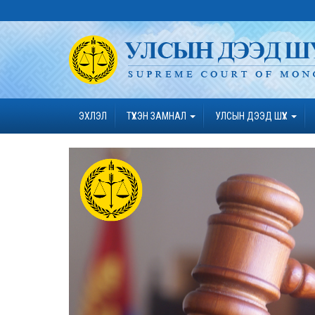
ЭХЛЭЛ
ТҮҮХЭН ЗАМНАЛ
УЛСЫН ДЭЭД ШҮҮХ