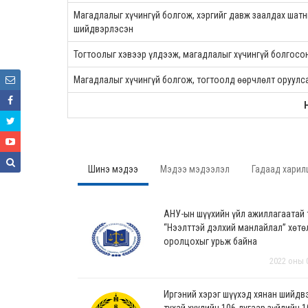
Магадлалыг хүчингүй болгож, хэргийг давж заалдах шат
шийдвэрлэсэн
Тогтоолыг хэвээр үлдээж, магадлалыг хүчингүй болгосо
Магадлалыг хүчингүй болгож, тогтоолд өөрчлөлт оруулс
Шинэ мэдээ
Мэдээ мэдээлэл
Гадаад харил
АНУ-ын шүүхийн үйл ажиллагаатай
“Нээлттэй дэлхий манлайлал” хөтө
оролцохыг урьж байна
2022 оны 
Иргэний хэрэг шүүхэд хянан шийдв
тухай хуулийн 106 дугаар зүйлийн 1