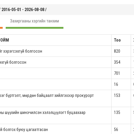
/ 2016-05-01 - 2026-08-08 /
Захиргааны хэргийн танхим
ТОЙМ
Тоо
г хэрэгсэхгүй болгосон
820
эхгүй болгосон
354
701
16
рэг бүртгэлт, мөрдөн байцаалт хийлгэхээр прокурорт
153
тны шүүхийн шинэчилсэн хэлэлцүүлэгт буцаахаар
135
үй болгох буюу цагаатгасан
56