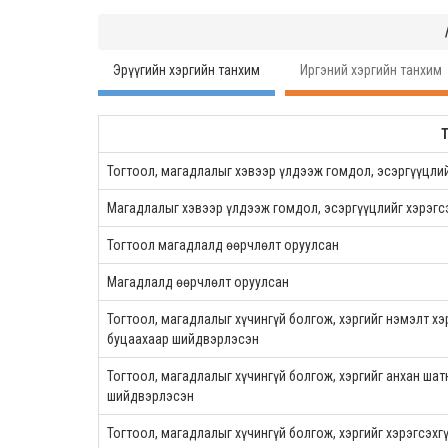
Эрүүгийн хэргийн танхим
Иргэний хэргийн танхим
Тогтоол, магадлалыг хэвээр үлдээж гомдол, эсэргүүцлий
Магадлалыг хэвээр үлдээж гомдол, эсэргүүцлийг хэрэгс
Тогтоол магадлалд өөрчлөлт оруулсан
Магадлалд өөрчлөлт оруулсан
Тогтоол, магадлалыг хүчингүй болгож, хэргийг нэмэлт хэ
буцаахаар шийдвэрлэсэн
Тогтоол, магадлалыг хүчингүй болгож, хэргийг анхан ша
шийдвэрлэсэн
Тогтоол, магадлалыг хүчингүй болгож, хэргийг хэрэгсэхг