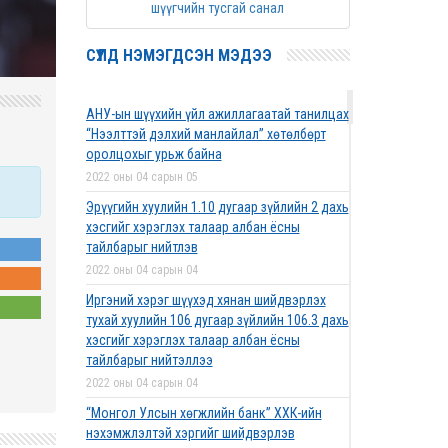
шүүгчийн тусгай санал
СҮҮЛД НЭМЭГДСЭН МЭДЭЭ
АНУ-ын шүүхийн үйл ажиллагаатай танилцах
“Нээлттэй дэлхий манлайлал” хөтөлбөрт
оролцохыг урьж байна
2022 оны 04 сарын 05
Эрүүгийн хуулийн 1.10 дугаар зүйлийн 2 дахь
хэсгийг хэрэглэх талаар албан ёсны
тайлбарыг нийтлэв
2022 оны 04 сарын 04
Иргэний хэрэг шүүхэд хянан шийдвэрлэх
тухай хуулийн 106 дугаар зүйлийн 106.3 дахь
хэсгийг хэрэглэх талаар албан ёсны
тайлбарыг нийтэллээ
2022 оны 04 сарын 04
“Монгол Улсын хөгжлийн банк” ХХК-ийн
нэхэмжлэлтэй хэргийг шийдвэрлэв