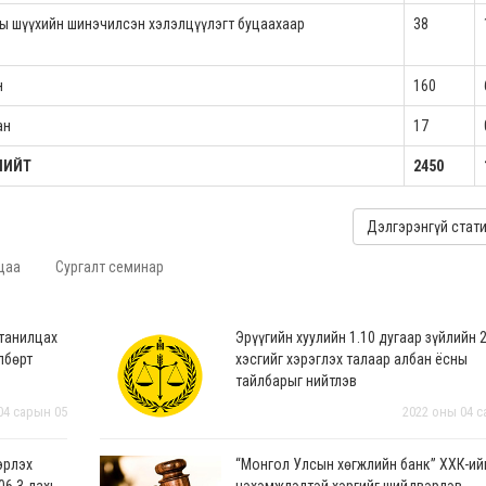
ны шүүхийн шинэчилсэн хэлэлцүүлэгт буцаахаар
38
н
160
ан
17
НИЙТ
2450
Дэлгэрэнгүй стат
цаа
Сургалт семинар
 танилцах
Эрүүгийн хуулийн 1.10 дугаар зүйлийн 
лбөрт
хэсгийг хэрэглэх талаар албан ёсны
тайлбарыг нийтлэв
04 сарын 05
2022 оны 04 с
эрлэх
“Монгол Улсын хөгжлийн банк” ХХК-ий
06.3 дахь
нэхэмжлэлтэй хэргийг шийдвэрлэв