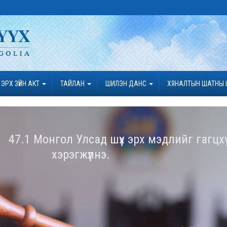
ЭРХ ЗҮЙН АКТ
ТАЙЛАН
ШИЛЭН ДАНС
ХЯНАЛТЫН ШАТНЫ 
47.1 Монгол Улсад шүүх эрх мэдлийг гагцхүү 
хэрэгжүүлнэ.
50.1 Монгол Улсын Дээд шүүх бол шүүхийн д
байгууллага мөн ...