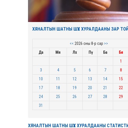
ХЯНАЛТЫН ШАТНЫ ШҮҮХ ХУРАЛДААНЫ ЗАР ТО
<<
2026 оны 8-р сар
>>
Да
Мя
Лх
Пү
Ба
Бя
1
3
4
5
6
7
8
10
11
12
13
14
15
17
18
19
20
21
22
24
25
26
27
28
29
31
ХЯНАЛТЫН ШАТНЫ ШҮҮХ ХУРАЛДААНЫ СТАТИСТ