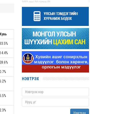
2022 оны 04 сарын 01
Дээд шүүхийн нийт шүүгчийн хуралдаан
болов
2022 оны 03 сарын 31
Нээлттэй ажлын байрны зар
Хувь
2022 оны 03 сарын 31
Д.Гүрсоронз нарт холбогдох хэргийг
33.5%
хяналтын шатны шүүх хуралдаанаар
хэлэлцүүлэхээс татгалзав
14.4%
2022 оны 03 сарын 30
28.6%
Дээд шүүхийн нийт шүүгчийн хуралдаан
болно
0.7%
2022 оны 03 сарын 29
НЭВТРЭХ
6.2%
Сургалтын хөтөлбөрийн хороо хуралдлаа
2022 оны 03 сарын 17
5.5%
Монгол Улсын дээд шүүхийн Тамгын газрын
даргаар С.Заяадэлгэрийг томиллоо
2022 оны 03 сарын 16
2.3%
Нэвтрэх