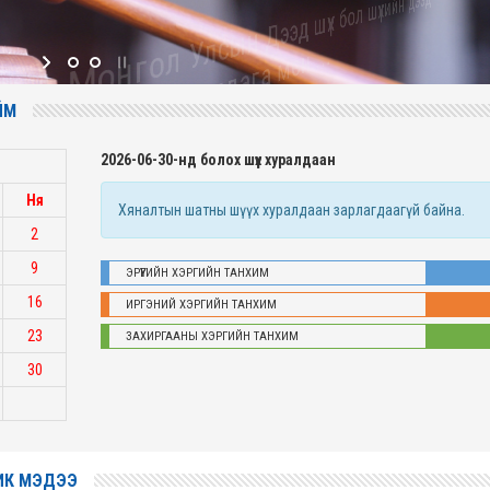
Монгол Улсын Үндсэн хуулиас
ЙМ
2026-06-30-нд болох шүүх хуралдаан
Ня
Хяналтын шатны шүүх хуралдаан зарлагдаагүй байна.
2
9
ЭРҮҮГИЙН ХЭРГИЙН ТАНХИМ
16
ИРГЭНИЙ ХЭРГИЙН ТАНХИМ
23
ЗАХИРГААНЫ ХЭРГИЙН ТАНХИМ
30
ИК МЭДЭЭ