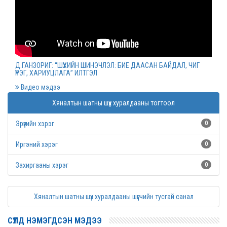
Монгол Улсын дээд шүүхийн нийт шүүгчийн
хуралдаан болов
2022 оны 03 сарын 09
Д.ГАНЗОРИГ: “ШҮҮХИЙН ШИНЭЧЛЭЛ: БИЕ ДААСАН БАЙДАЛ, ЧИГ
ҮҮРЭГ, ХАРИУЦЛАГА” ИЛТГЭЛ
Дээд шүүхийн нийт шүүгчийн хуралдаан болно
Видео мэдээ
2022 оны 03 сарын 07
Хяналтын шатны шүүх хуралдааны тогтоол
Эрүүгийн хэрэг
0
Шүүхийн захиргааны ажилтнуудын дунд
уралдаан зарлалаа
Иргэний хэрэг
0
2022 оны 03 сарын 04
Захиргааны хэрэг
0
“Цэцэнсхолдинг” ХХК, “Цэцэнс майнинг энд
Хяналтын шатны шүүх хуралдааны шүүгчийн тусгай санал
энержи” ХХК, “Бөөрөлжүүтийн тал” ХХК-иудын
нэхэмжлэлтэй хэргийг хянан хэлэлцлээ
СҮҮЛД НЭМЭГДСЭН МЭДЭЭ