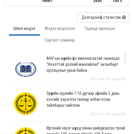
НИЙТ
2450
100 %
Дэлгэрэнгүй статистик
Шинэ мэдээ
Мэдээ мэдээлэл
Гадаад харилцаа
Сургалт семинар
АНУ-ын шүүхийн үйл ажиллагаатай танилцах
“Нээлттэй дэлхий манлайлал” хөтөлбөрт
оролцохыг урьж байна
2022 оны 04 сарын 05
Эрүүгийн хуулийн 1.10 дугаар зүйлийн 2 дахь
хэсгийг хэрэглэх талаар албан ёсны
тайлбарыг нийтлэв
2022 оны 04 сарын 04
Иргэний хэрэг шүүхэд хянан шийдвэрлэх тухай
хуулийн 106 дугаар зүйлийн 106.3 дахь