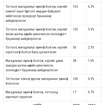
Тогтоол, магадлалыг хүчингүй болгож, хэргийг
153
6.2%
нэмэлт хэрэг бүртгэлт, мөрдөн байцаалт
хийлгэхээр прокурорт буцаахаар
шийдвэрлэсэн
Тогтоол, магадлалыг хүчингүй болгож, хэргийг
135
5.5%
анхан шатны шүүхийн шинэчилсэн хэлэлцүүлэгт
буцаахаар шийдвэрлэсэн
Тогтоол, магадлалыг хүчингүй болгож, хэргийг
56
2.3%
хэрэгсэхгүй болгох буюу цагаатгасан
Магадлалыг хүчингүй болгож, хэргийг давж
38
1.6%
заалдах шатны шүүхийн шинэчилсэн
хэлэлцүүлэгт буцаахаар шийдвэрлэсэн
Тогтоолыг хэвээр үлдээж, магадлалыг хүчингүй
160
6.5%
болгосон
Магадлалыг хүчингүй болгож, тогтоолд
17
0.7%
өөрчлөлт оруулсан