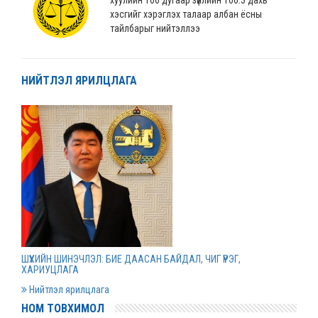
хэсгийг хэрэглэх талаар албан ёсны
тайлбарыг нийтэллээ
2022 оны 04 сарын 04
НИЙТЛЭЛ ЯРИЛЦЛАГА
“Монгол Улсын хөгжлийн банк” ХХК-ийн
нэхэмжлэлтэй хэргийг шийдвэрлэв
2022 оны 04 сарын 01
Дээд шүүхийн нийт шүүгчийн хуралдаан болов
2022 оны 03 сарын 31
Нээлттэй ажлын байрны зар
ШҮҮХИЙН ШИНЭЧЛЭЛ: БИЕ ДААСАН БАЙДАЛ, ЧИГ ҮҮРЭГ,
2022 оны 03 сарын 31
ХАРИУЦЛАГА
Нийтлэл ярилцлага
НОМ ТОВХИМОЛ