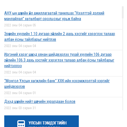
2022 оны 03 сарын 01
АНУ-ын шүүхийн үйл ажиллагаатай танилцах “Нээлттэй дэлхий
Дээд шүүхийн нийт шүүгчийн хуралдаан боллоо
манлайлал” хөтөлбөрт оролцохыг урьж байна
2022 оны 02 сарын 28
2022 оны 04 сарын 05
Эрүүгийн хуулийн 1.10 дугаар зүйлийн 2 дахь хэсгийг хэрэглэх талаар
албан ёсны тайлбарыг нийтлэв
2022 оны 04 сарын 04
Дээд шүүхийн нийт шүүгчийн хуралдаан болно
Иргэний хэрэг шүүхэд хянан шийдвэрлэх тухай хуулийн 106 дугаар
2022 оны 02 сарын 25
зүйлийн 106.3 дахь хэсгийг хэрэглэх талаар албан ёсны тайлбарыг
нийтэллээ
2022 оны 04 сарын 04
“Монголын төр эрх зүй” сэтгүүлд эрдэм
“Монгол Улсын хөгжлийн банк” ХХК-ийн нэхэмжлэлтэй хэргийг
шинжилгээний өгүүлэл хүлээн авч байна
шийдвэрлэв
2022 оны 02 сарын 17
2022 оны 04 сарын 01
Дээд шүүхийн нийт шүүгчийн хуралдаан болов
2022 оны 03 сарын 31
Эрх зүйн туслалцааны асуудлаар мэдээлэл
Нээлттэй ажлын байрны зар
хүргүүллээ
2022 оны 03 сарын 31
2022 оны 02 сарын 17