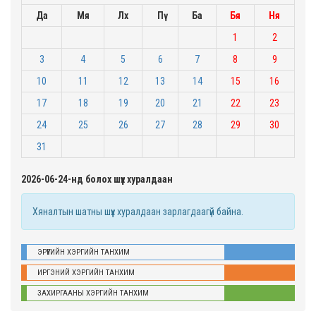
Да
Мя
Лх
Пү
Ба
Бя
Ня
1
2
3
4
5
6
7
8
9
10
11
12
13
14
15
16
17
18
19
20
21
22
23
24
25
26
27
28
29
30
31
2026-06-24-нд болох шүүх хуралдаан
Хяналтын шатны шүүх хуралдаан зарлагдаагүй байна.
ЭРҮҮГИЙН ХЭРГИЙН ТАНХИМ
ИРГЭНИЙ ХЭРГИЙН ТАНХИМ
ЗАХИРГААНЫ ХЭРГИЙН ТАНХИМ