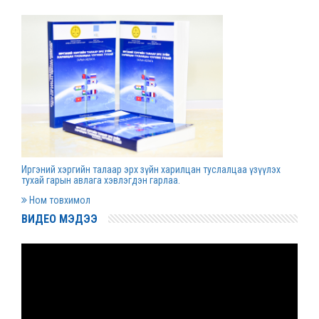
Д.Гүрсоронз нарт холбогдох хэргийг
хяналтын шатны шүүх хуралдаанаар
хэлэлцүүлэхээс татгалзав
2022 оны 03 сарын 30
Дээд шүүхийн нийт шүүгчийн хуралдаан болно
2022 оны 03 сарын 29
Иргэний хэргийн талаар эрх зүйн харилцан туслалцаа үзүүлэх
Сургалтын хөтөлбөрийн хороо хуралдлаа
тухай гарын авлага хэвлэгдэн гарлаа.
2022 оны 03 сарын 17
Ном товхимол
ВИДЕО МЭДЭЭ
Монгол Улсын дээд шүүхийн Тамгын газрын
даргаар С.Заяадэлгэрийг томиллоо
2022 оны 03 сарын 16