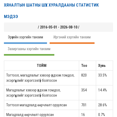
ХЯНАЛТЫН ШАТНЫ ШҮҮХ ХУРАЛДААНЫ СТАТИСТИК
МЭДЭЭ
/ 2016-05-01 - 2026-08-10 /
Эрүүгийн хэргийн танхим
Иргэний хэргийн танхим
Захиргааны хэргийн танхим
ТОЙМ
Тоо
Хувь
Тогтоол, магадлалыг хэвээр үлдээж гомдол,
820
33.5%
эсэргүүцлийг хэрэгсэхгүй болгосон
Магадлалыг хэвээр үлдээж гомдол,
354
14.4%
эсэргүүцлийг хэрэгсэхгүй болгосон
Тогтоол магадлалд өөрчлөлт оруулсан
701
28.6%
Магадлалд өөрчлөлт оруулсан
16
0.7%