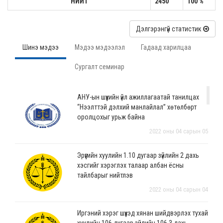
НИЙТ
2450
100 %
Дэлгэрэнгүй статистик
Шинэ мэдээ
Мэдээ мэдээлэл
Гадаад харилцаа
Сургалт семинар
АНУ-ын шүүхийн үйл ажиллагаатай танилцах
“Нээлттэй дэлхий манлайлал” хөтөлбөрт
оролцохыг урьж байна
2022 оны 04 сарын 05
Эрүүгийн хуулийн 1.10 дугаар зүйлийн 2 дахь
хэсгийг хэрэглэх талаар албан ёсны
тайлбарыг нийтлэв
2022 оны 04 сарын 04
Иргэний хэрэг шүүхэд хянан шийдвэрлэх тухай
хуулийн 106 дугаар зүйлийн 106.3 дахь