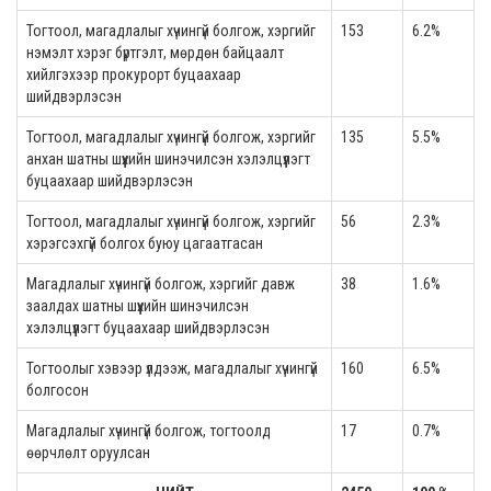
Тогтоол, магадлалыг хүчингүй болгож, хэргийг
153
6.2%
нэмэлт хэрэг бүртгэлт, мөрдөн байцаалт
хийлгэхээр прокурорт буцаахаар
шийдвэрлэсэн
Тогтоол, магадлалыг хүчингүй болгож, хэргийг
135
5.5%
анхан шатны шүүхийн шинэчилсэн хэлэлцүүлэгт
буцаахаар шийдвэрлэсэн
Тогтоол, магадлалыг хүчингүй болгож, хэргийг
56
2.3%
хэрэгсэхгүй болгох буюу цагаатгасан
Магадлалыг хүчингүй болгож, хэргийг давж
38
1.6%
заалдах шатны шүүхийн шинэчилсэн
хэлэлцүүлэгт буцаахаар шийдвэрлэсэн
Тогтоолыг хэвээр үлдээж, магадлалыг хүчингүй
160
6.5%
болгосон
Магадлалыг хүчингүй болгож, тогтоолд
17
0.7%
өөрчлөлт оруулсан