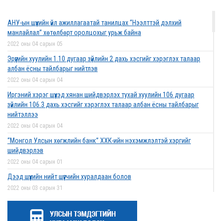
2022 оны 03 сарын 01
АНУ-ын шүүхийн үйл ажиллагаатай танилцах “Нээлттэй дэлхий
Дээд шүүхийн нийт шүүгчийн хуралдаан боллоо
манлайлал” хөтөлбөрт оролцохыг урьж байна
2022 оны 02 сарын 28
2022 оны 04 сарын 05
Эрүүгийн хуулийн 1.10 дугаар зүйлийн 2 дахь хэсгийг хэрэглэх талаар
албан ёсны тайлбарыг нийтлэв
2022 оны 04 сарын 04
Дээд шүүхийн нийт шүүгчийн хуралдаан болно
Иргэний хэрэг шүүхэд хянан шийдвэрлэх тухай хуулийн 106 дугаар
2022 оны 02 сарын 25
зүйлийн 106.3 дахь хэсгийг хэрэглэх талаар албан ёсны тайлбарыг
нийтэллээ
2022 оны 04 сарын 04
“Монголын төр эрх зүй” сэтгүүлд эрдэм
“Монгол Улсын хөгжлийн банк” ХХК-ийн нэхэмжлэлтэй хэргийг
шинжилгээний өгүүлэл хүлээн авч байна
шийдвэрлэв
2022 оны 02 сарын 17
2022 оны 04 сарын 01
Дээд шүүхийн нийт шүүгчийн хуралдаан болов
2022 оны 03 сарын 31
Эрх зүйн туслалцааны асуудлаар мэдээлэл
Нээлттэй ажлын байрны зар
хүргүүллээ
2022 оны 03 сарын 31
2022 оны 02 сарын 17