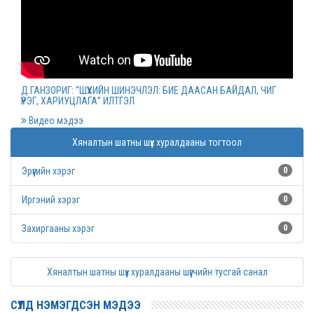
Монгол Улсын дээд шүүхийн нийт шүүгчийн
хуралдаан болов
2022 оны 03 сарын 09
Д.ГАНЗОРИГ: “ШҮҮХИЙН ШИНЭЧЛЭЛ: БИЕ ДААСАН БАЙДАЛ, ЧИГ
ҮҮРЭГ, ХАРИУЦЛАГА” ИЛТГЭЛ
Дээд шүүхийн нийт шүүгчийн хуралдаан болно
Видео мэдээ
2022 оны 03 сарын 07
Хяналтын шатны шүүх хуралдааны тогтоол
Эрүүгийн хэрэг
0
Шүүхийн захиргааны ажилтнуудын дунд
уралдаан зарлалаа
Иргэний хэрэг
0
2022 оны 03 сарын 04
Захиргааны хэрэг
0
“Цэцэнсхолдинг” ХХК, “Цэцэнс майнинг энд
Хяналтын шатны шүүх хуралдааны шүүгчийн тусгай санал
энержи” ХХК, “Бөөрөлжүүтийн тал” ХХК-иудын
нэхэмжлэлтэй хэргийг хянан хэлэлцлээ
СҮҮЛД НЭМЭГДСЭН МЭДЭЭ