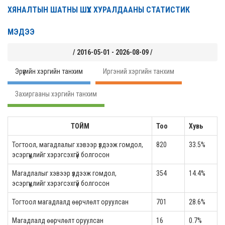
ХЯНАЛТЫН ШАТНЫ ШҮҮХ ХУРАЛДААНЫ СТАТИСТИК
МЭДЭЭ
/ 2016-05-01 - 2026-08-09 /
Эрүүгийн хэргийн танхим
Иргэний хэргийн танхим
Захиргааны хэргийн танхим
ТОЙМ
Тоо
Хувь
Тогтоол, магадлалыг хэвээр үлдээж гомдол,
820
33.5%
эсэргүүцлийг хэрэгсэхгүй болгосон
Магадлалыг хэвээр үлдээж гомдол,
354
14.4%
эсэргүүцлийг хэрэгсэхгүй болгосон
Тогтоол магадлалд өөрчлөлт оруулсан
701
28.6%
Магадлалд өөрчлөлт оруулсан
16
0.7%