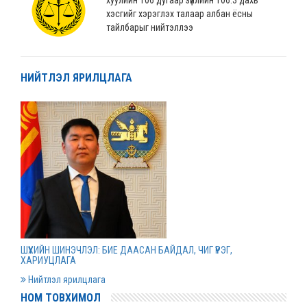
хэсгийг хэрэглэх талаар албан ёсны
тайлбарыг нийтэллээ
2022 оны 04 сарын 04
НИЙТЛЭЛ ЯРИЛЦЛАГА
“Монгол Улсын хөгжлийн банк” ХХК-ийн
нэхэмжлэлтэй хэргийг шийдвэрлэв
2022 оны 04 сарын 01
Дээд шүүхийн нийт шүүгчийн хуралдаан болов
2022 оны 03 сарын 31
Нээлттэй ажлын байрны зар
ШҮҮХИЙН ШИНЭЧЛЭЛ: БИЕ ДААСАН БАЙДАЛ, ЧИГ ҮҮРЭГ,
2022 оны 03 сарын 31
ХАРИУЦЛАГА
Нийтлэл ярилцлага
НОМ ТОВХИМОЛ