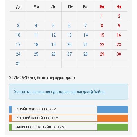
Да
Мя
Лх
Пү
Ба
Бя
Ня
1
2
3
4
5
6
7
8
9
10
11
12
13
14
15
16
17
18
19
20
21
22
23
24
25
26
27
28
29
30
31
2026-06-12-нд болох шүүх хуралдаан
Хяналтын шатны шүүх хуралдаан зарлагдаагүй байна.
ЭРҮҮГИЙН ХЭРГИЙН ТАНХИМ
ИРГЭНИЙ ХЭРГИЙН ТАНХИМ
ЗАХИРГААНЫ ХЭРГИЙН ТАНХИМ