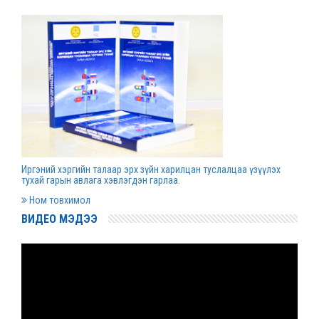
Д.Гүрсоронз нарт холбогдох хэргийг
хяналтын шатны шүүх хуралдаанаар
хэлэлцүүлэхээс татгалзав
2022 оны 03 сарын 30
Дээд шүүхийн нийт шүүгчийн хуралдаан болно
2022 оны 03 сарын 29
Иргэний хэргийн талаар эрх зүйн харилцан туслалцаа үзүүлэх
Сургалтын хөтөлбөрийн хороо хуралдлаа
тухай гарын авлага хэвлэгдэн гарлаа.
2022 оны 03 сарын 17
Ном товхимол
ВИДЕО МЭДЭЭ
Монгол Улсын дээд шүүхийн Тамгын газрын
даргаар С.Заяадэлгэрийг томиллоо
2022 оны 03 сарын 16