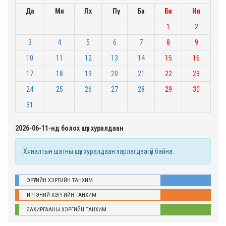
Да
Мя
Лх
Пү
Ба
Бя
Ня
1
2
3
4
5
6
7
8
9
10
11
12
13
14
15
16
17
18
19
20
21
22
23
24
25
26
27
28
29
30
31
2026-06-11-нд болох шүүх хуралдаан
Хяналтын шатны шүүх хуралдаан зарлагдаагүй байна.
ЭРҮҮГИЙН ХЭРГИЙН ТАНХИМ
ИРГЭНИЙ ХЭРГИЙН ТАНХИМ
ЗАХИРГААНЫ ХЭРГИЙН ТАНХИМ