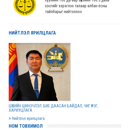
хэсгийг хэрэглэх талаар албан ёсны
тайлбарыг нийтэллээ
2022 оны 04 сарын 04
НИЙТЛЭЛ ЯРИЛЦЛАГА
“Монгол Улсын хөгжлийн банк” ХХК-ийн
нэхэмжлэлтэй хэргийг шийдвэрлэв
2022 оны 04 сарын 01
Дээд шүүхийн нийт шүүгчийн хуралдаан болов
2022 оны 03 сарын 31
Нээлттэй ажлын байрны зар
ШҮҮХИЙН ШИНЭЧЛЭЛ: БИЕ ДААСАН БАЙДАЛ, ЧИГ ҮҮРЭГ,
2022 оны 03 сарын 31
ХАРИУЦЛАГА
Нийтлэл ярилцлага
НОМ ТОВХИМОЛ