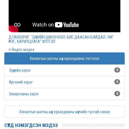
Монгол Улсын дээд шүүхийн нийт шүүгчийн
хуралдаан болов
2022 оны 03 сарын 09
Д.ГАНЗОРИГ: “ШҮҮХИЙН ШИНЭЧЛЭЛ: БИЕ ДААСАН БАЙДАЛ, ЧИГ
ҮҮРЭГ, ХАРИУЦЛАГА” ИЛТГЭЛ
Дээд шүүхийн нийт шүүгчийн хуралдаан болно
Видео мэдээ
2022 оны 03 сарын 07
Хяналтын шатны шүүх хуралдааны тогтоол
Эрүүгийн хэрэг
0
Шүүхийн захиргааны ажилтнуудын дунд
уралдаан зарлалаа
Иргэний хэрэг
0
2022 оны 03 сарын 04
Захиргааны хэрэг
0
“Цэцэнсхолдинг” ХХК, “Цэцэнс майнинг энд
Хяналтын шатны шүүх хуралдааны шүүгчийн тусгай санал
энержи” ХХК, “Бөөрөлжүүтийн тал” ХХК-иудын
нэхэмжлэлтэй хэргийг хянан хэлэлцлээ
СҮҮЛД НЭМЭГДСЭН МЭДЭЭ