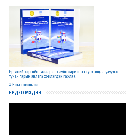
Д.Гүрсоронз нарт холбогдох хэргийг
хяналтын шатны шүүх хуралдаанаар
хэлэлцүүлэхээс татгалзав
2022 оны 03 сарын 30
Дээд шүүхийн нийт шүүгчийн хуралдаан болно
2022 оны 03 сарын 29
Иргэний хэргийн талаар эрх зүйн харилцан туслалцаа үзүүлэх
Сургалтын хөтөлбөрийн хороо хуралдлаа
тухай гарын авлага хэвлэгдэн гарлаа.
2022 оны 03 сарын 17
Ном товхимол
ВИДЕО МЭДЭЭ
Монгол Улсын дээд шүүхийн Тамгын газрын
даргаар С.Заяадэлгэрийг томиллоо
2022 оны 03 сарын 16