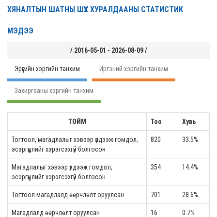
ХЯНАЛТЫН ШАТНЫ ШҮҮХ ХУРАЛДААНЫ СТАТИСТИК
МЭДЭЭ
/ 2016-05-01 - 2026-08-09 /
Эрүүгийн хэргийн танхим
Иргэний хэргийн танхим
Захиргааны хэргийн танхим
ТОЙМ
Тоо
Хувь
Тогтоол, магадлалыг хэвээр үлдээж гомдол,
820
33.5%
эсэргүүцлийг хэрэгсэхгүй болгосон
Магадлалыг хэвээр үлдээж гомдол,
354
14.4%
эсэргүүцлийг хэрэгсэхгүй болгосон
Тогтоол магадлалд өөрчлөлт оруулсан
701
28.6%
Магадлалд өөрчлөлт оруулсан
16
0.7%