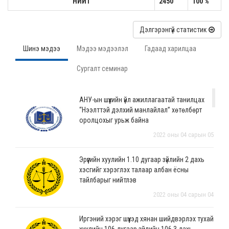
НИЙТ
2450
100 %
Дэлгэрэнгүй статистик
Шинэ мэдээ
Мэдээ мэдээлэл
Гадаад харилцаа
Сургалт семинар
АНУ-ын шүүхийн үйл ажиллагаатай танилцах
“Нээлттэй дэлхий манлайлал” хөтөлбөрт
оролцохыг урьж байна
2022 оны 04 сарын 05
Эрүүгийн хуулийн 1.10 дугаар зүйлийн 2 дахь
хэсгийг хэрэглэх талаар албан ёсны
тайлбарыг нийтлэв
2022 оны 04 сарын 04
Иргэний хэрэг шүүхэд хянан шийдвэрлэх тухай
хуулийн 106 дугаар зүйлийн 106.3 дахь