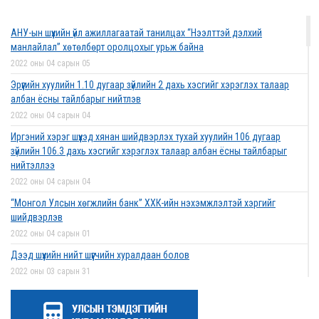
2022 оны 03 сарын 01
АНУ-ын шүүхийн үйл ажиллагаатай танилцах “Нээлттэй дэлхий
Дээд шүүхийн нийт шүүгчийн хуралдаан боллоо
манлайлал” хөтөлбөрт оролцохыг урьж байна
2022 оны 02 сарын 28
2022 оны 04 сарын 05
Эрүүгийн хуулийн 1.10 дугаар зүйлийн 2 дахь хэсгийг хэрэглэх талаар
албан ёсны тайлбарыг нийтлэв
2022 оны 04 сарын 04
Дээд шүүхийн нийт шүүгчийн хуралдаан болно
Иргэний хэрэг шүүхэд хянан шийдвэрлэх тухай хуулийн 106 дугаар
2022 оны 02 сарын 25
зүйлийн 106.3 дахь хэсгийг хэрэглэх талаар албан ёсны тайлбарыг
нийтэллээ
2022 оны 04 сарын 04
“Монголын төр эрх зүй” сэтгүүлд эрдэм
“Монгол Улсын хөгжлийн банк” ХХК-ийн нэхэмжлэлтэй хэргийг
шинжилгээний өгүүлэл хүлээн авч байна
шийдвэрлэв
2022 оны 02 сарын 17
2022 оны 04 сарын 01
Дээд шүүхийн нийт шүүгчийн хуралдаан болов
2022 оны 03 сарын 31
Эрх зүйн туслалцааны асуудлаар мэдээлэл
Нээлттэй ажлын байрны зар
хүргүүллээ
2022 оны 03 сарын 31
2022 оны 02 сарын 17