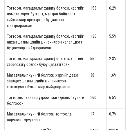
Тогтоол, магадлалыг хүчингүй болгож, хэргийг
153
6.2%
нэмэлт хэрэг бүртгэлт, мөрдөн байцаалт
хийлгэхээр прокурорт буцаахаар
шийдвэрлэсэн
Тогтоол, магадлалыг хүчингүй болгож, хэргийг
135
5.5%
анхан шатны шүүхийн шинэчилсэн хэлэлцүүлэгт
буцаахаар шийдвэрлэсэн
Тогтоол, магадлалыг хүчингүй болгож, хэргийг
56
2.3%
хэрэгсэхгүй болгох буюу цагаатгасан
Магадлалыг хүчингүй болгож, хэргийг давж
38
1.6%
заалдах шатны шүүхийн шинэчилсэн
хэлэлцүүлэгт буцаахаар шийдвэрлэсэн
Тогтоолыг хэвээр үлдээж, магадлалыг хүчингүй
160
6.5%
болгосон
Магадлалыг хүчингүй болгож, тогтоолд
17
0.7%
өөрчлөлт оруулсан