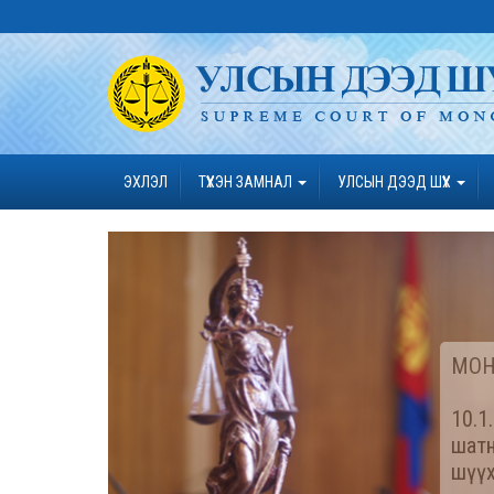
ЭХЛЭЛ
ТҮҮХЭН ЗАМНАЛ
УЛСЫН ДЭЭД ШҮҮХ
МОН
10.1
шатн
шүүх