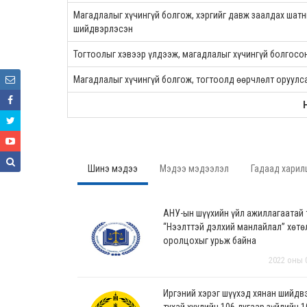
Магадлалыг хүчингүй болгож, хэргийг давж заалдах шат
шийдвэрлэсэн
Тогтоолыг хэвээр үлдээж, магадлалыг хүчингүй болгосо
Магадлалыг хүчингүй болгож, тогтоолд өөрчлөлт оруулс
Шинэ мэдээ
Мэдээ мэдээлэл
Гадаад харил
АНУ-ын шүүхийн үйл ажиллагаатай
“Нээлттэй дэлхий манлайлал” хөтө
оролцохыг урьж байна
2022 оны 
Иргэний хэрэг шүүхэд хянан шийдв
тухай хуулийн 106 дугаар зүйлийн 1