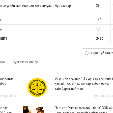
ны шүүхийн шинэчилсэн хэлэлцүүлэгт буцаахаар
38
н
160
ан
17
НИЙТ
2450
Дэлгэрэнгүй стат
цаа
Сургалт семинар
 танилцах
Эрүүгийн хуулийн 1.10 дугаар зүйлийн 
лбөрт
хэсгийг хэрэглэх талаар албан ёсны
тайлбарыг нийтлэв
04 сарын 05
2022 оны 04 с
эрлэх
“Монгол Улсын хөгжлийн банк” ХХК-ий
06.3 дахь
нэхэмжлэлтэй хэргийг шийдвэрлэв