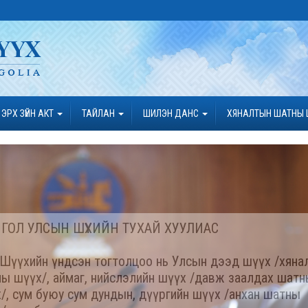
ЭРХ ЗҮЙН АКТ
ТАЙЛАН
ШИЛЭН ДАНС
ХЯНАЛТЫН ШАТНЫ 
ГОЛ УЛСЫН ШҮҮХИЙН ТУХАЙ ХУУЛИАС
.Шүүхийн үндсэн тогтолцоо нь Улсын дээд шүүх /хяна
ы шүүх/, аймаг, нийслэлийн шүүх /давж заалдах шат
/, сум буюу сум дундын, дүүргийн шүүх /анхан шатны