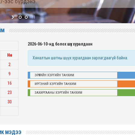
/-ээс бүрдэнэ.
ЙМ
2026-06-10-нд болох шүүх хуралдаан
Ня
Хяналтын шатны шүүх хуралдаан зарлагдаагүй байна.
2
9
ЭРҮҮГИЙН ХЭРГИЙН ТАНХИМ
16
ИРГЭНИЙ ХЭРГИЙН ТАНХИМ
23
ЗАХИРГААНЫ ХЭРГИЙН ТАНХИМ
30
ИК МЭДЭЭ