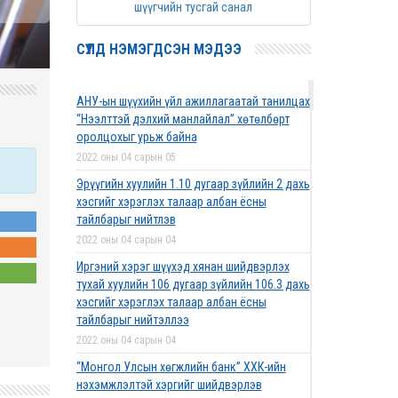
шүүгчийн тусгай санал
СҮҮЛД НЭМЭГДСЭН МЭДЭЭ
АНУ-ын шүүхийн үйл ажиллагаатай танилцах
“Нээлттэй дэлхий манлайлал” хөтөлбөрт
оролцохыг урьж байна
2022 оны 04 сарын 05
Эрүүгийн хуулийн 1.10 дугаар зүйлийн 2 дахь
хэсгийг хэрэглэх талаар албан ёсны
тайлбарыг нийтлэв
2022 оны 04 сарын 04
Иргэний хэрэг шүүхэд хянан шийдвэрлэх
тухай хуулийн 106 дугаар зүйлийн 106.3 дахь
хэсгийг хэрэглэх талаар албан ёсны
тайлбарыг нийтэллээ
2022 оны 04 сарын 04
“Монгол Улсын хөгжлийн банк” ХХК-ийн
нэхэмжлэлтэй хэргийг шийдвэрлэв