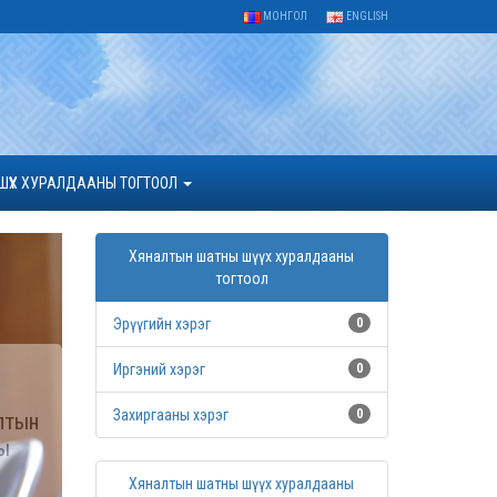
МОНГОЛ
ENGLISH
ШҮҮХ ХУРАЛДААНЫ ТОГТООЛ
Хяналтын шатны шүүх хуралдааны
тогтоол
Эрүүгийн хэрэг
0
Иргэний хэрэг
0
Захиргааны хэрэг
0
лтын
ны
Хяналтын шатны шүүх хуралдааны