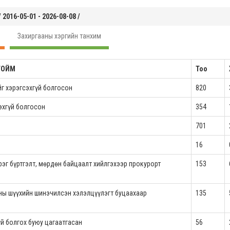
/ 2016-05-01 - 2026-08-08 /
Захиргааны хэргийн танхим
ТОЙМ
Тоо
г хэрэгсэхгүй болгосон
820
эхгүй болгосон
354
701
16
рэг бүртгэлт, мөрдөн байцаалт хийлгэхээр прокурорт
153
тны шүүхийн шинэчилсэн хэлэлцүүлэгт буцаахаар
135
үй болгох буюу цагаатгасан
56