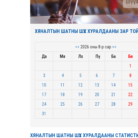
шүүх
ХЯНАЛТЫН ШАТНЫ ШҮҮХ ХУРАЛДААНЫ ЗАР ТО
<<
2026 оны 8-р сар
>>
Да
Мя
Лх
Пү
Ба
Бя
1
3
4
5
6
7
8
10
11
12
13
14
15
17
18
19
20
21
22
24
25
26
27
28
29
31
ХЯНАЛТЫН ШАТНЫ ШҮҮХ ХУРАЛДААНЫ СТАТИСТ