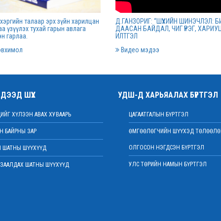
о
хуралдаан болов
хэргийн талаар эрх зүйн харилцан
Д.ГАНЗОРИГ: “ШҮҮХИЙН ШИНЭЧЛЭЛ: Б
03 сарын 16
2022 оны 03 с
а үзүүлэх тухай гарын авлага
ДААСАН БАЙДАЛ, ЧИГ ҮҮРЭГ, ХАРИУ
н гарлаа.
ИЛТГЭЛ
овхимол
Видео мэдээ
даан
Шүүхийн захиргааны ажилтнуудын дун
уралдаан зарлалаа
03 сарын 07
2022 оны 03 с
ДЭЭД ШҮҮХ
УДШ-Д ХАРЬЯАЛАХ БҮРТГЭЛ
нинг энд
Дээд шүүхийн нийт шүүгчийн хуралдаа
ИЙГ ХҮЛЭЭН АВАХ ХУВААРЬ
ЦАГААТГАЛЫН БҮРТГЭЛ
ХХК-
боллоо
 БАЙРНЫ ЗАР
ӨМГӨӨЛӨГЧИЙН ШҮҮХЭД ТӨЛӨӨЛӨ
2022 оны 02 с
ОЛГОСОН НЭГДСЭН БҮРТГЭЛ
 ШАТНЫ ШҮҮХҮҮД
03 сарын 01
УЛС ТӨРИЙН НАМЫН БҮРТГЭЛ
ЗААЛДАХ ШАТНЫ ШҮҮХҮҮД
Дээд шүүхийн нийт шүүгчийн хуралдаа
болно
2022 оны 02 с