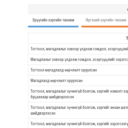
Эрүүгийн хэргийн танхим
Иргэний хэргийн танхим
Тогтоол, магадлалыг хэвээр үлдээж гомдол, эсэргүүцлий
Магадлалыг хэвээр үлдээж гомдол, эсэргүүцлийг хэрэгс
Тогтоол магадлалд өөрчлөлт оруулсан
Магадлалд өөрчлөлт оруулсан
Тогтоол, магадлалыг хүчингүй болгож, хэргийг нэмэлт хэ
буцаахаар шийдвэрлэсэн
Тогтоол, магадлалыг хүчингүй болгож, хэргийг анхан ша
шийдвэрлэсэн
Тогтоол, магадлалыг хүчингүй болгож, хэргийг хэрэгсэхг