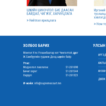
даргаар С.Заяадэлгэрийг томилло
ШҮҮХИЙН ШИНЭЧЛЭЛ: БИЕ ДААСАН
Иргэний 
2022 оны 
БАЙДАЛ, ЧИГ ҮҮРЭГ, ХАРИУЦЛАГА
туслалца
хэвлэгдэ
Нийтлэл ярилцлага
Ном т
Дээд шүүхийн нийт шүүгчийн хурал
болно
2022 оны 
ХОЛБОО БАРИХ
УЛСЫН 
Монгол Улс Улаанбаатар хот Чингэлтэй дүүрэг
“Цэцэнсхолдинг” ХХК, “Цэцэнс май
ИРГЭД
Ж.Самбуугийн гудамж Дээд шүүхийн байр
энержи” ХХК, “Бөөрөлжүүтийн тал” 
АЖЛЫН
иудын нэхэмжлэлтэй хэргийг хянан
Утас:
Мэдээлэл лавлагаа:
51-261698
хэлэлцлээ
АНХАН
Бичиг хэрэг:
51-261544
2022 оны 
Харуул:
51-261323
ДАВЖ 
И-мэйл:
info@supremecourt.mn