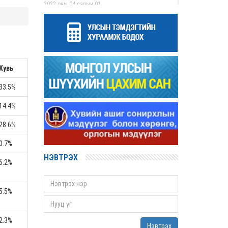
2022 оны 04 сарын 01
Дээд шүүхийн нийт шүүгчийн хуралдаан
болов
2022 оны 03 сарын 31
Нээлттэй ажлын байрны зар
Хувь
2022 оны 03 сарын 31
Д.Гүрсоронз нарт холбогдох хэргийг
33.5%
хяналтын шатны шүүх хуралдаанаар
хэлэлцүүлэхээс татгалзав
14.4%
2022 оны 03 сарын 30
28.6%
Дээд шүүхийн нийт шүүгчийн хуралдаан
болно
0.7%
2022 оны 03 сарын 29
НЭВТРЭХ
6.2%
Сургалтын хөтөлбөрийн хороо хуралдлаа
2022 оны 03 сарын 17
5.5%
Монгол Улсын дээд шүүхийн Тамгын газрын
даргаар С.Заяадэлгэрийг томиллоо
2022 оны 03 сарын 16
2.3%
Нэвтрэх