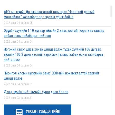
2022 оны 03 сарын 01
АНУ-ын шүүхийн үйл ажиллагаатай танилцах “Нээлттэй дэлхий
Дээд шүүхийн нийт шүүгчийн хуралдаан боллоо
манлайлал” хөтөлбөрт оролцохыг урьж байна
2022 оны 02 сарын 28
2022 оны 04 сарын 05
Эрүүгийн хуулийн 1.10 дугаар зүйлийн 2 дахь хэсгийг хэрэглэх талаар
албан ёсны тайлбарыг нийтлэв
2022 оны 04 сарын 04
Дээд шүүхийн нийт шүүгчийн хуралдаан болно
Иргэний хэрэг шүүхэд хянан шийдвэрлэх тухай хуулийн 106 дугаар
2022 оны 02 сарын 25
зүйлийн 106.3 дахь хэсгийг хэрэглэх талаар албан ёсны тайлбарыг
нийтэллээ
2022 оны 04 сарын 04
“Монголын төр эрх зүй” сэтгүүлд эрдэм
“Монгол Улсын хөгжлийн банк” ХХК-ийн нэхэмжлэлтэй хэргийг
шинжилгээний өгүүлэл хүлээн авч байна
шийдвэрлэв
2022 оны 02 сарын 17
2022 оны 04 сарын 01
Дээд шүүхийн нийт шүүгчийн хуралдаан болов
2022 оны 03 сарын 31
Эрх зүйн туслалцааны асуудлаар мэдээлэл
Нээлттэй ажлын байрны зар
хүргүүллээ
2022 оны 03 сарын 31
2022 оны 02 сарын 17