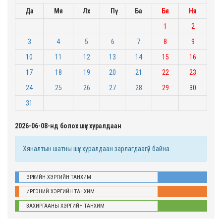
Да
Мя
Лх
Пү
Ба
Бя
Ня
1
2
3
4
5
6
7
8
9
10
11
12
13
14
15
16
17
18
19
20
21
22
23
24
25
26
27
28
29
30
31
2026-06-08-нд болох шүүх хуралдаан
Хяналтын шатны шүүх хуралдаан зарлагдаагүй байна.
ЭРҮҮГИЙН ХЭРГИЙН ТАНХИМ
ИРГЭНИЙ ХЭРГИЙН ТАНХИМ
ЗАХИРГААНЫ ХЭРГИЙН ТАНХИМ