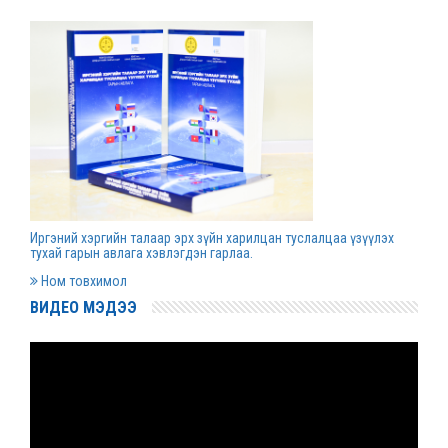
Д.Гүрсоронз нарт холбогдох хэргийг
хяналтын шатны шүүх хуралдаанаар
хэлэлцүүлэхээс татгалзав
2022 оны 03 сарын 30
Дээд шүүхийн нийт шүүгчийн хуралдаан болно
2022 оны 03 сарын 29
Иргэний хэргийн талаар эрх зүйн харилцан туслалцаа үзүүлэх
Сургалтын хөтөлбөрийн хороо хуралдлаа
тухай гарын авлага хэвлэгдэн гарлаа.
2022 оны 03 сарын 17
Ном товхимол
ВИДЕО МЭДЭЭ
Монгол Улсын дээд шүүхийн Тамгын газрын
даргаар С.Заяадэлгэрийг томиллоо
2022 оны 03 сарын 16