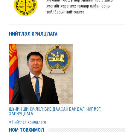
хэсгийг хэрэглэх талаар албан ёсны
тайлбарыг нийтэллээ
2022 оны 04 сарын 04
НИЙТЛЭЛ ЯРИЛЦЛАГА
“Монгол Улсын хөгжлийн банк” ХХК-ийн
нэхэмжлэлтэй хэргийг шийдвэрлэв
2022 оны 04 сарын 01
Дээд шүүхийн нийт шүүгчийн хуралдаан болов
2022 оны 03 сарын 31
Нээлттэй ажлын байрны зар
ШҮҮХИЙН ШИНЭЧЛЭЛ: БИЕ ДААСАН БАЙДАЛ, ЧИГ ҮҮРЭГ,
2022 оны 03 сарын 31
ХАРИУЦЛАГА
Нийтлэл ярилцлага
НОМ ТОВХИМОЛ