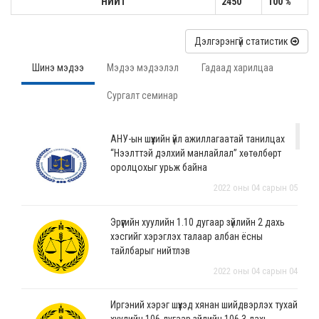
НИЙТ
2450
100 %
Дэлгэрэнгүй статистик
Шинэ мэдээ
Мэдээ мэдээлэл
Гадаад харилцаа
Сургалт семинар
АНУ-ын шүүхийн үйл ажиллагаатай танилцах
“Нээлттэй дэлхий манлайлал” хөтөлбөрт
оролцохыг урьж байна
2022 оны 04 сарын 05
Эрүүгийн хуулийн 1.10 дугаар зүйлийн 2 дахь
хэсгийг хэрэглэх талаар албан ёсны
тайлбарыг нийтлэв
2022 оны 04 сарын 04
Иргэний хэрэг шүүхэд хянан шийдвэрлэх тухай
хуулийн 106 дугаар зүйлийн 106.3 дахь