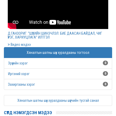
Монгол Улсын дээд шүүхийн нийт шүүгчийн
хуралдаан болов
2022 оны 03 сарын 09
Д.ГАНЗОРИГ: “ШҮҮХИЙН ШИНЭЧЛЭЛ: БИЕ ДААСАН БАЙДАЛ, ЧИГ
ҮҮРЭГ, ХАРИУЦЛАГА” ИЛТГЭЛ
Дээд шүүхийн нийт шүүгчийн хуралдаан болно
Видео мэдээ
2022 оны 03 сарын 07
Хяналтын шатны шүүх хуралдааны тогтоол
Эрүүгийн хэрэг
0
Шүүхийн захиргааны ажилтнуудын дунд
уралдаан зарлалаа
Иргэний хэрэг
0
2022 оны 03 сарын 04
Захиргааны хэрэг
0
“Цэцэнсхолдинг” ХХК, “Цэцэнс майнинг энд
Хяналтын шатны шүүх хуралдааны шүүгчийн тусгай санал
энержи” ХХК, “Бөөрөлжүүтийн тал” ХХК-иудын
нэхэмжлэлтэй хэргийг хянан хэлэлцлээ
СҮҮЛД НЭМЭГДСЭН МЭДЭЭ