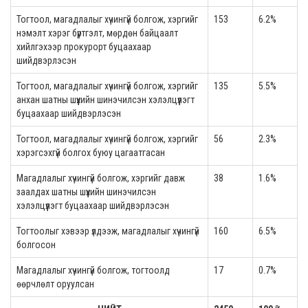
Тогтоол, магадлалыг хүчингүй болгож, хэргийг
153
6.2%
нэмэлт хэрэг бүртгэлт, мөрдөн байцаалт
хийлгэхээр прокурорт буцаахаар
шийдвэрлэсэн
Тогтоол, магадлалыг хүчингүй болгож, хэргийг
135
5.5%
анхан шатны шүүхийн шинэчилсэн хэлэлцүүлэгт
буцаахаар шийдвэрлэсэн
Тогтоол, магадлалыг хүчингүй болгож, хэргийг
56
2.3%
хэрэгсэхгүй болгох буюу цагаатгасан
Магадлалыг хүчингүй болгож, хэргийг давж
38
1.6%
заалдах шатны шүүхийн шинэчилсэн
хэлэлцүүлэгт буцаахаар шийдвэрлэсэн
Тогтоолыг хэвээр үлдээж, магадлалыг хүчингүй
160
6.5%
болгосон
Магадлалыг хүчингүй болгож, тогтоолд
17
0.7%
өөрчлөлт оруулсан