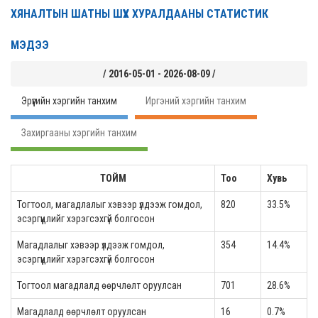
ХЯНАЛТЫН ШАТНЫ ШҮҮХ ХУРАЛДААНЫ СТАТИСТИК
МЭДЭЭ
/ 2016-05-01 - 2026-08-09 /
Эрүүгийн хэргийн танхим
Иргэний хэргийн танхим
Захиргааны хэргийн танхим
ТОЙМ
Тоо
Хувь
Тогтоол, магадлалыг хэвээр үлдээж гомдол,
820
33.5%
эсэргүүцлийг хэрэгсэхгүй болгосон
Магадлалыг хэвээр үлдээж гомдол,
354
14.4%
эсэргүүцлийг хэрэгсэхгүй болгосон
Тогтоол магадлалд өөрчлөлт оруулсан
701
28.6%
Магадлалд өөрчлөлт оруулсан
16
0.7%