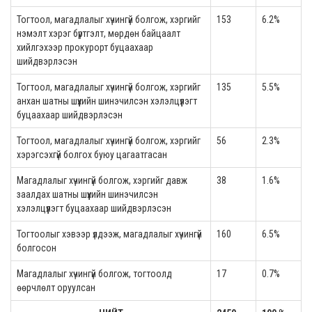
Тогтоол, магадлалыг хүчингүй болгож, хэргийг
153
6.2%
нэмэлт хэрэг бүртгэлт, мөрдөн байцаалт
хийлгэхээр прокурорт буцаахаар
шийдвэрлэсэн
Тогтоол, магадлалыг хүчингүй болгож, хэргийг
135
5.5%
анхан шатны шүүхийн шинэчилсэн хэлэлцүүлэгт
буцаахаар шийдвэрлэсэн
Тогтоол, магадлалыг хүчингүй болгож, хэргийг
56
2.3%
хэрэгсэхгүй болгох буюу цагаатгасан
Магадлалыг хүчингүй болгож, хэргийг давж
38
1.6%
заалдах шатны шүүхийн шинэчилсэн
хэлэлцүүлэгт буцаахаар шийдвэрлэсэн
Тогтоолыг хэвээр үлдээж, магадлалыг хүчингүй
160
6.5%
болгосон
Магадлалыг хүчингүй болгож, тогтоолд
17
0.7%
өөрчлөлт оруулсан