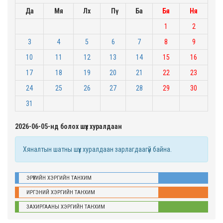
Да
Мя
Лх
Пү
Ба
Бя
Ня
1
2
3
4
5
6
7
8
9
10
11
12
13
14
15
16
17
18
19
20
21
22
23
24
25
26
27
28
29
30
31
2026-06-05-нд болох шүүх хуралдаан
Хяналтын шатны шүүх хуралдаан зарлагдаагүй байна.
ЭРҮҮГИЙН ХЭРГИЙН ТАНХИМ
ИРГЭНИЙ ХЭРГИЙН ТАНХИМ
ЗАХИРГААНЫ ХЭРГИЙН ТАНХИМ