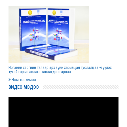
Д.Гүрсоронз нарт холбогдох хэргийг
хяналтын шатны шүүх хуралдаанаар
хэлэлцүүлэхээс татгалзав
2022 оны 03 сарын 30
Дээд шүүхийн нийт шүүгчийн хуралдаан болно
2022 оны 03 сарын 29
Иргэний хэргийн талаар эрх зүйн харилцан туслалцаа үзүүлэх
Сургалтын хөтөлбөрийн хороо хуралдлаа
тухай гарын авлага хэвлэгдэн гарлаа.
2022 оны 03 сарын 17
Ном товхимол
ВИДЕО МЭДЭЭ
Монгол Улсын дээд шүүхийн Тамгын газрын
даргаар С.Заяадэлгэрийг томиллоо
2022 оны 03 сарын 16