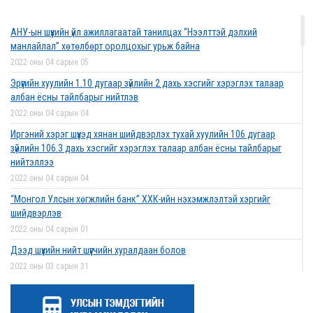
2022 оны 03 сарын 01
АНУ-ын шүүхийн үйл ажиллагаатай танилцах “Нээлттэй дэлхий
Дээд шүүхийн нийт шүүгчийн хуралдаан боллоо
манлайлал” хөтөлбөрт оролцохыг урьж байна
2022 оны 02 сарын 28
2022 оны 04 сарын 05
Эрүүгийн хуулийн 1.10 дугаар зүйлийн 2 дахь хэсгийг хэрэглэх талаар
албан ёсны тайлбарыг нийтлэв
2022 оны 04 сарын 04
Дээд шүүхийн нийт шүүгчийн хуралдаан болно
Иргэний хэрэг шүүхэд хянан шийдвэрлэх тухай хуулийн 106 дугаар
2022 оны 02 сарын 25
зүйлийн 106.3 дахь хэсгийг хэрэглэх талаар албан ёсны тайлбарыг
нийтэллээ
2022 оны 04 сарын 04
“Монголын төр эрх зүй” сэтгүүлд эрдэм
“Монгол Улсын хөгжлийн банк” ХХК-ийн нэхэмжлэлтэй хэргийг
шинжилгээний өгүүлэл хүлээн авч байна
шийдвэрлэв
2022 оны 02 сарын 17
2022 оны 04 сарын 01
Дээд шүүхийн нийт шүүгчийн хуралдаан болов
2022 оны 03 сарын 31
Эрх зүйн туслалцааны асуудлаар мэдээлэл
Нээлттэй ажлын байрны зар
хүргүүллээ
2022 оны 03 сарын 31
2022 оны 02 сарын 17