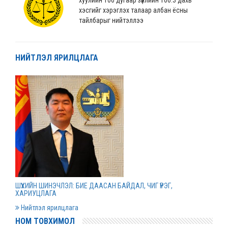
хэсгийг хэрэглэх талаар албан ёсны
тайлбарыг нийтэллээ
2022 оны 04 сарын 04
НИЙТЛЭЛ ЯРИЛЦЛАГА
“Монгол Улсын хөгжлийн банк” ХХК-ийн
нэхэмжлэлтэй хэргийг шийдвэрлэв
2022 оны 04 сарын 01
Дээд шүүхийн нийт шүүгчийн хуралдаан болов
2022 оны 03 сарын 31
Нээлттэй ажлын байрны зар
ШҮҮХИЙН ШИНЭЧЛЭЛ: БИЕ ДААСАН БАЙДАЛ, ЧИГ ҮҮРЭГ,
2022 оны 03 сарын 31
ХАРИУЦЛАГА
Нийтлэл ярилцлага
НОМ ТОВХИМОЛ