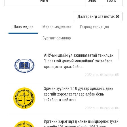
НИЙТ
2450
100 %
Дэлгэрэнгүй статистик
Шинэ мэдээ
Мэдээ мэдээлэл
Гадаад харилцаа
Сургалт семинар
АНУ-ын шүүхийн үйл ажиллагаатай танилцах
“Нээлттэй дэлхий манлайлал” хөтөлбөрт
оролцохыг урьж байна
2022 оны 04 сарын 05
Эрүүгийн хуулийн 1.10 дугаар зүйлийн 2 дахь
хэсгийг хэрэглэх талаар албан ёсны
тайлбарыг нийтлэв
2022 оны 04 сарын 04
Иргэний хэрэг шүүхэд хянан шийдвэрлэх тухай
хуулийн 106 дугаар зүйлийн 106.3 дахь