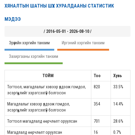
ХЯНАЛТЫН ШАТНЫ ШҮҮХ ХУРАЛДААНЫ СТАТИСТИК
МЭДЭЭ
/ 2016-05-01 - 2026-08-10 /
Эрүүгийн хэргийн танхим
Иргэний хэргийн танхим
Захиргааны хэргийн танхим
ТОЙМ
Тоо
Хувь
Тогтоол, магадлалыг хэвээр үлдээж гомдол,
820
33.5%
эсэргүүцлийг хэрэгсэхгүй болгосон
Магадлалыг хэвээр үлдээж гомдол,
354
14.4%
эсэргүүцлийг хэрэгсэхгүй болгосон
Тогтоол магадлалд өөрчлөлт оруулсан
701
28.6%
Магадлалд өөрчлөлт оруулсан
16
0.7%