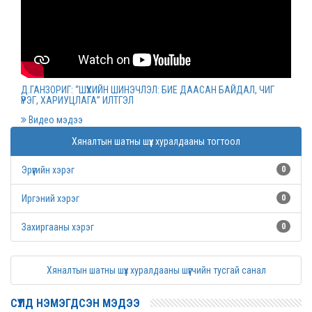
Монгол Улсын дээд шүүхийн нийт шүүгчийн
хуралдаан болов
2022 оны 03 сарын 09
Д.ГАНЗОРИГ: “ШҮҮХИЙН ШИНЭЧЛЭЛ: БИЕ ДААСАН БАЙДАЛ, ЧИГ
ҮҮРЭГ, ХАРИУЦЛАГА” ИЛТГЭЛ
Дээд шүүхийн нийт шүүгчийн хуралдаан болно
Видео мэдээ
2022 оны 03 сарын 07
Хяналтын шатны шүүх хуралдааны тогтоол
Эрүүгийн хэрэг
0
Шүүхийн захиргааны ажилтнуудын дунд
уралдаан зарлалаа
Иргэний хэрэг
0
2022 оны 03 сарын 04
Захиргааны хэрэг
0
“Цэцэнсхолдинг” ХХК, “Цэцэнс майнинг энд
Хяналтын шатны шүүх хуралдааны шүүгчийн тусгай санал
энержи” ХХК, “Бөөрөлжүүтийн тал” ХХК-иудын
нэхэмжлэлтэй хэргийг хянан хэлэлцлээ
СҮҮЛД НЭМЭГДСЭН МЭДЭЭ